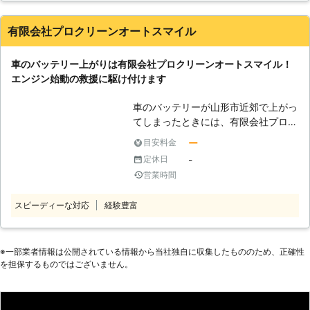
ってしまうと、車は動かなくなりま
す。 またエンジンだけではなくカー
有限会社プロクリーンオートスマイル
ナビやオーディオといった、電気を利
用する電装部品もバッテリー切れによ
車のバッテリー上がりは有限会社プロクリーンオートスマイル！
って動かなくなってしまいます。
エンジン始動の救援に駆け付けます
●24時間365日で対応可能！突然の事
態にも安心して作業を依頼することが
車のバッテリーが山形市近郊で上がっ
できます 車のバッテリーが上がって
てしまったときには、有限会社プロク
しまったことに気づくのは、車を運転
リーンオートスマイルにお任せくださ
しようとしたけれどうんともすんとも
ー
目安料金
い。当店は、山形県山形市に拠点をお
動かないときです。実際に運転をしよ
-
定休日
き、自動車整備や修理を承っていま
うとしたその瞬間に気が付くので、時
営業時間
す。 車のプロがいるから安心して車
間的に余裕がないことも多いでしょ
のバッテリー対処をお任せください。
う。 そんなときこそ、弊社「株式会
スピーディーな対応
経験豊富
「あれ？エンジンがかからない」そん
社クイックキャット」の出番です！弊
なときにはご連絡くださいませ。 ●
社は、24時間365日対応していま
車のバッテリー上がりが起きたら駆け
す。毎日いつでもお客様のご依頼に備
付けます！ エンジンがかからない！
※⼀部業者情報は公開されている情報から当社独⾃に収集したもののため、正確性
えて準備しているからこそ、お客様か
を担保するものではございません。
そんなとき「ライトを付けたままにし
らご連絡があったときに迅速に駆けつ
た」「あまり車に乗ってない」という
けることができるのです。 また最短
ことに心辺りがあれば、車のバッテリ
30分で対応できるので、バッテリー