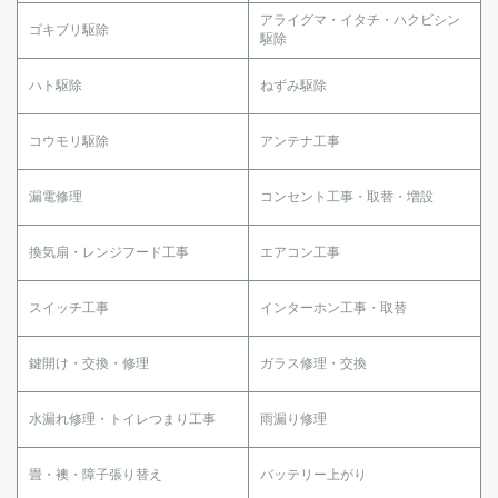
アライグマ・イタチ・ハクビシン
ゴキブリ駆除
駆除
ハト駆除
ねずみ駆除
コウモリ駆除
アンテナ工事
漏電修理
コンセント工事・取替・増設
換気扇・レンジフード工事
エアコン工事
スイッチ工事
インターホン工事・取替
鍵開け・交換・修理
ガラス修理・交換
水漏れ修理・トイレつまり工事
雨漏り修理
畳・襖・障子張り替え
バッテリー上がり