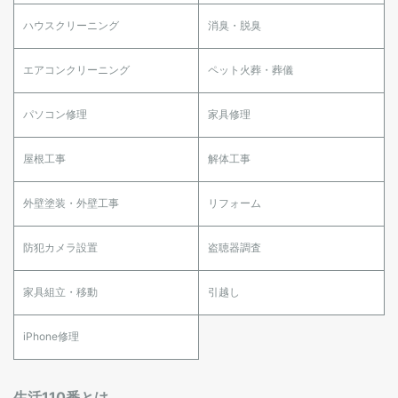
ハウスクリーニング
消臭・脱臭
エアコンクリーニング
ペット火葬・葬儀
パソコン修理
家具修理
屋根工事
解体工事
外壁塗装・外壁工事
リフォーム
防犯カメラ設置
盗聴器調査
家具組立・移動
引越し
iPhone修理
生活110番とは