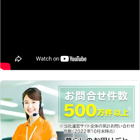
ー切れが原因と考えられます。 車バ
のトラブルに迅速に解決して、車を走
ッテリー上がりを解消させるには、エ
らせることが可能です。お客様がすぐ
ンジンをかけてバッテリーの充電が必
にでも運転ができる状況になるように
要です。当店ではご連絡いただければ
努めさせていただきますので、車のバ
駆けつけて、エンジンをかけるお手伝
ッテリーが上がった時はぜひ弊社をご
いをします。「バッテリーが上がって
利用くださいませ。
エンジンがかからない！」そんなとき
はお任せください。 ●手話での対応
が可能！お気軽にお尋ねください 当
店は代表と事務スタッフが手話での対
応可能です。「事故を起こしてしまっ
た」「車の調子が悪いから見て欲し
い」などの車のお困り事があれば、聴
覚障害を持つ方も安心してご相談いた
だけます。 有限会社プロクリーンオ
ートスマイルでは、ご来店されたお客
様がいつも笑顔に、さらに従業員やそ
の家族みんながいつも笑顔でいられる
ことを大切にサービスしています。車
のバッテリー上がりでお困りでした
ら、お気軽にご相談ください。