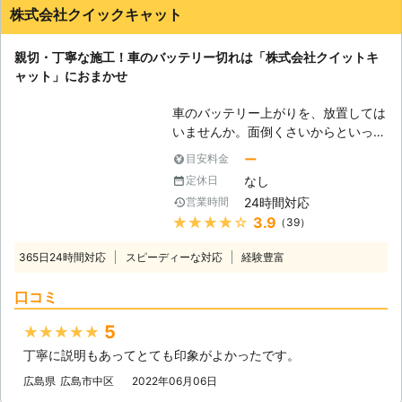
株式会社クイックキャット
親切・丁寧な施工！車のバッテリー切れは「株式会社クイットキ
ャット」におまかせ
車のバッテリー上がりを、放置しては
いませんか。面倒くさいからといって
バッテリー上がりを放置してしまう
ー
目安料金
と、タンク内のガソリンが固まって詰
なし
定休日
まりを引き起こす恐れがあります。そ
24時間対応
営業時間
のため、車のバッテリー上がりはすぐ
★★★★★
3.9
（39）
にでも解消する必要があるのです。
もしも車のバッテリー切れが起きたと
365日24時間対応
スピーディーな対応
経験豊富
きは、「株式会社クイックキャット」
におまかせください！ ●車のバッテ
口コミ
リーが上がるのは充電がなくなったか
ら 車のバッテリーが上がってしまう
5
★★★★★
のは、バッテリー内の充電が無くなっ
丁寧に説明もあってとても印象がよかったです。
てしまったからです。車のエンジンは
バッテリー内の電気を利用して動きだ
広島県
広島市中区
2022年06月06日
すので、バッテリー内の電気がなくな