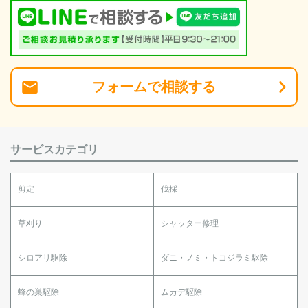
フォーム
で
相談
する
サービスカテゴリ
剪定
伐採
草刈り
シャッター修理
シロアリ駆除
ダニ・ノミ・トコジラミ駆除
蜂の巣駆除
ムカデ駆除