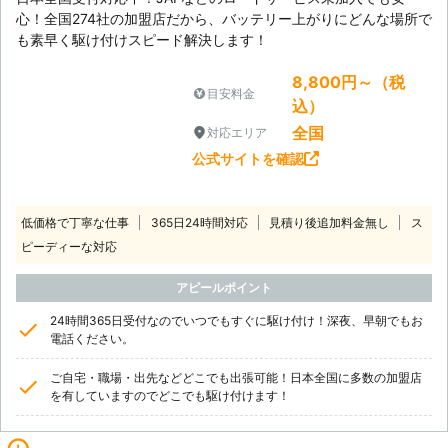
心！全国274社の加盟店だから、バッテリー上がりにどんな場所で
も素早く駆け付けスピード解決します！
8,800円～（税
目安料金
込）
全国
対応エリア
公式サイトを確認
低価格で丁寧な仕事
365日24時間対応
見積り後追加料金無し
ス
ピーディーな対応
アピールポイント
24時間365日受付なのでいつでもすぐに駆け付け！深夜、早朝でもお
電話ください。
ご自宅・職場・出先などどこでも出張可能！日本全国に多数の加盟店
を有していますのでどこでも駆け付けます！