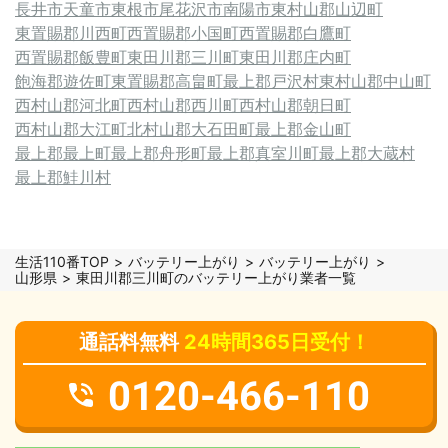
長井市
天童市
東根市
尾花沢市
南陽市
東村山郡山辺町
東置賜郡川西町
西置賜郡小国町
西置賜郡白鷹町
西置賜郡飯豊町
東田川郡三川町
東田川郡庄内町
飽海郡遊佐町
東置賜郡高畠町
最上郡戸沢村
東村山郡中山町
西村山郡河北町
西村山郡西川町
西村山郡朝日町
西村山郡大江町
北村山郡大石田町
最上郡金山町
最上郡最上町
最上郡舟形町
最上郡真室川町
最上郡大蔵村
最上郡鮭川村
生活110番TOP
バッテリー上がり
バッテリー上がり
山形県
東田川郡三川町のバッテリー上がり業者一覧
通話料無料
24時間365日受付！
0120-466-110