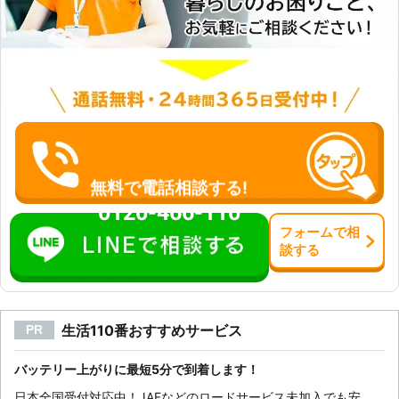
無料で電話相談する!
0120-466-110
フォーム
で
相
談
する
生活110番おすすめサービス
PR
バッテリー上がりに最短5分で到着します！
日本全国受付対応中！JAFなどのロードサービス未加入でも安