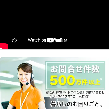
バッテリー」「長く運転せずバッテリ
ッテリーが上がった時はぜひ弊社をご
ーが放電」の3つです。 これらに心辺
利用くださいませ。
りがあったら、バッテリー上がりが考
えられます。ジャンピング作業でバッ
テリーの復旧をしますので、まずはお
電話お待ちしています。 <普段は認証
工場！整備士も在籍> 当店では普段は
中古車販売と自動車整備の認証工場と
して営業しています。認証工場である
ことから車検も受けられ、整備士も在
籍。車に詳しいスタッフばかりなので
「愛車を任せるのは不安」という方
も、ご安心ください。 <車が動かない
ときはレッカー対応> バッテリーが原
因ではなく、故障など別の原因があっ
た場合にはレッカー車での移動も承り
ます。不動車・事故車・落車など、動
かせない車があった場合には、24時
間レッカー対応をおこないますので、
ご連絡ください。 車のバッテリーが
上がったら、エンジンがかからず焦っ