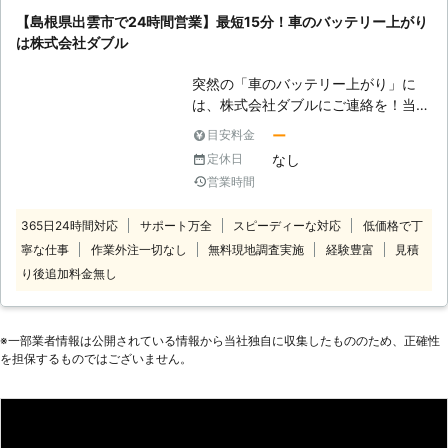
用する電装部品もバッテリー切れによ
【島根県出雲市で24時間営業】最短15分！車のバッテリー上がり
って動かなくなってしまいます。
は株式会社ダブル
●24時間365日で対応可能！突然の事
態にも安心して作業を依頼することが
突然の「車のバッテリー上がり」に
できます 車のバッテリーが上がって
は、株式会社ダブルにご連絡を！当店
しまったことに気づくのは、車を運転
は島根県出雲市に拠点を置き、24時
しようとしたけれどうんともすんとも
ー
目安料金
間365日営業で近郊エリアのバッテリ
動かないときです。実際に運転をしよ
なし
定休日
ー上がりの復旧に駆けつけています。
うとしたその瞬間に気が付くので、時
営業時間
出雲市内の中心街なら最短15分で駆
間的に余裕がないことも多いでしょ
けつけ対応！観光のお客様も、地元の
う。 そんなときこそ、弊社「株式会
365日24時間対応
サポート万全
スピーディーな対応
低価格で丁
お客様も、まずはお気軽に当店にご連
社クイックキャット」の出番です！弊
寧な仕事
作業外注一切なし
無料現地調査実施
経験豊富
見積
絡ください。 <中心街までは最短15
社は、24時間365日対応していま
分！出雲市近郊で車のバッテリー上が
り後追加料金無し
す。毎日いつでもお客様のご依頼に備
り対処> ・車のなかで過ごしていた
えて準備しているからこそ、お客様か
ら、エンジンがかからなくなった ・
らご連絡があったときに迅速に駆けつ
しばらく運転してない車のエンジンが
けることができるのです。 また最短
※⼀部業者情報は公開されている情報から当社独⾃に収集したもののため、正確性
かからない このようなときは、当店
を担保するものではございません。
30分で対応できるので、バッテリー
にまずはご連絡ください。車のバッテ
のトラブルに迅速に解決して、車を走
リーが上がる原因で多いのは「電装品
らせることが可能です。お客様がすぐ
の使い過ぎ（エアコン・オーディオ・
にでも運転ができる状況になるように
ライトなど）」「2年以上使った古い
努めさせていただきますので、車のバ