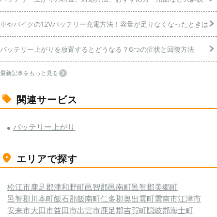
車やバイクの12Vバッテリー充電方法！容量が足りなくなったときは
バッテリー上がりを放置するとどうなる？6つの症状と回復方法
最新記事をもっと見る
関連サービス
バッテリー上がり
エリアで探す
松江市
鹿足郡津和野町
邑智郡邑南町
邑智郡美郷町
邑智郡川本町
飯石郡飯南町
仁多郡奥出雲町
雲南市
江津市
安来市
大田市
益田市
出雲市
鹿足郡吉賀町
隠岐郡海士町