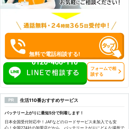
てしまいますよね。そんなときでも、
24時間365日営業の株式会社ダブル
なら、いつでもお客様のもとに駆けつ
けます。お困りのときは、ご連絡くだ
さい。 <実際の施工実績> ●島根県出
雲市 依頼内容：エンジンかけたまま
寝ていた メーカー：スバル 料金：
11,000円 ●島根県松江市 依頼内容：
ライトを点けっぱなしにしていた メ
無料で電話相談する!
ーカー：日産 料金：16,500円 ※税込
0120-466-110
価格です。 ※依頼内容に応じて料金は
変動します。
フォーム
で
相
談
する
生活110番おすすめサービス
PR
バッテリー上がりに最短5分で到着します！
日本全国受付対応中！JAFなどのロードサービス未加入でも安
心！全国274社の加盟店だから、バッテリー上がりにどんな場所で