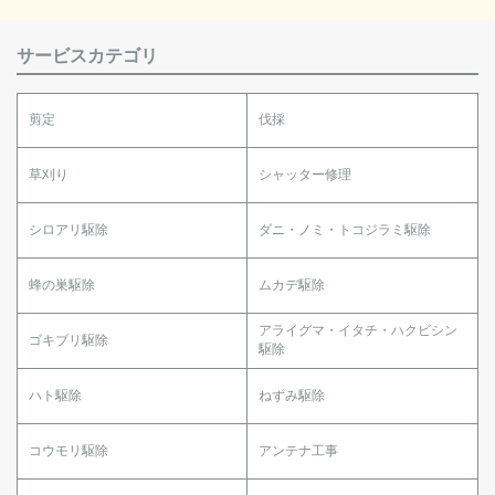
サービスカテゴリ
剪定
伐採
草刈り
シャッター修理
シロアリ駆除
ダニ・ノミ・トコジラミ駆除
蜂の巣駆除
ムカデ駆除
アライグマ・イタチ・ハクビシン
ゴキブリ駆除
駆除
ハト駆除
ねずみ駆除
コウモリ駆除
アンテナ工事