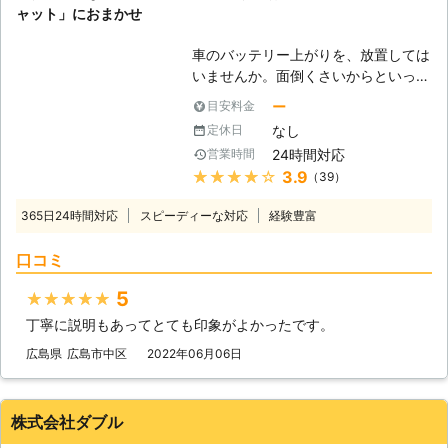
ャット」におまかせ
車のバッテリー上がりを、放置しては
いませんか。面倒くさいからといって
バッテリー上がりを放置してしまう
ー
目安料金
と、タンク内のガソリンが固まって詰
なし
定休日
まりを引き起こす恐れがあります。そ
24時間対応
営業時間
のため、車のバッテリー上がりはすぐ
★★★★★
3.9
（39）
にでも解消する必要があるのです。
もしも車のバッテリー切れが起きたと
365日24時間対応
スピーディーな対応
経験豊富
きは、「株式会社クイックキャット」
におまかせください！ ●車のバッテ
口コミ
リーが上がるのは充電がなくなったか
ら 車のバッテリーが上がってしまう
5
★★★★★
のは、バッテリー内の充電が無くなっ
丁寧に説明もあってとても印象がよかったです。
てしまったからです。車のエンジンは
バッテリー内の電気を利用して動きだ
広島県
広島市中区
2022年06月06日
すので、バッテリー内の電気がなくな
ってしまうと、車は動かなくなりま
す。 またエンジンだけではなくカー
株式会社ダブル
ナビやオーディオといった、電気を利