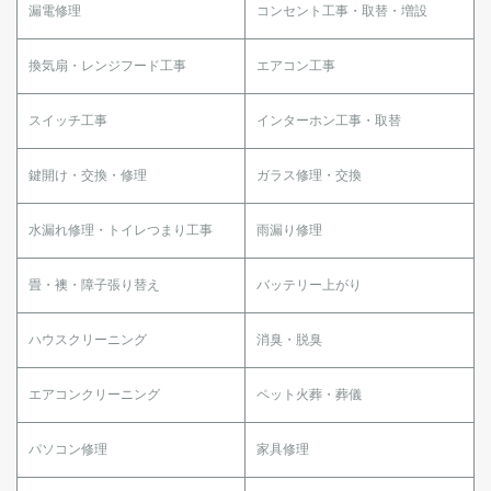
漏電修理
コンセント工事・取替・増設
換気扇・レンジフード工事
エアコン工事
スイッチ工事
インターホン工事・取替
鍵開け・交換・修理
ガラス修理・交換
水漏れ修理・トイレつまり工事
雨漏り修理
畳・襖・障子張り替え
バッテリー上がり
ハウスクリーニング
消臭・脱臭
エアコンクリーニング
ペット火葬・葬儀
パソコン修理
家具修理