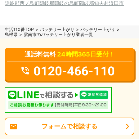
隠岐郡西ノ島町
隠岐郡隠岐の島町
隠岐郡知夫村
浜田市
生活110番TOP
バッテリー上がり
バッテリー上がり
島根県
雲南市のバッテリー上がり業者一覧
通話料無料
24時間365日受付！
0120-466-110
フォーム
で
相談
する