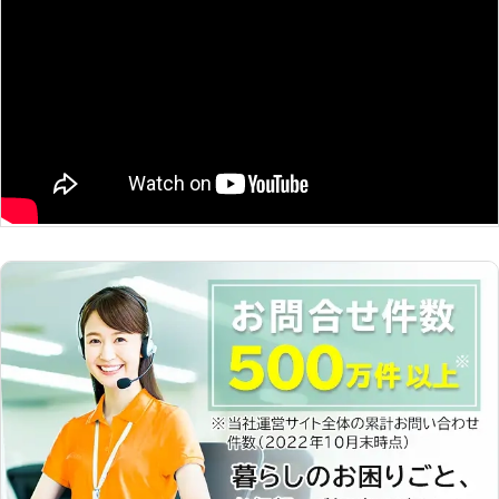
バッテリー」「長く運転せずバッテリ
ッテリーが上がった時はぜひ弊社をご
ーが放電」の3つです。 これらに心辺
利用くださいませ。
りがあったら、バッテリー上がりが考
えられます。ジャンピング作業でバッ
テリーの復旧をしますので、まずはお
電話お待ちしています。 <普段は認証
工場！整備士も在籍> 当店では普段は
中古車販売と自動車整備の認証工場と
して営業しています。認証工場である
ことから車検も受けられ、整備士も在
籍。車に詳しいスタッフばかりなので
「愛車を任せるのは不安」という方
も、ご安心ください。 <車が動かない
ときはレッカー対応> バッテリーが原
因ではなく、故障など別の原因があっ
た場合にはレッカー車での移動も承り
ます。不動車・事故車・落車など、動
かせない車があった場合には、24時
間レッカー対応をおこないますので、
ご連絡ください。 車のバッテリーが
上がったら、エンジンがかからず焦っ