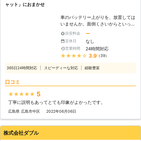
ャット」におまかせ
車のバッテリー上がりを、放置しては
いませんか。面倒くさいからといって
バッテリー上がりを放置してしまう
ー
目安料金
と、タンク内のガソリンが固まって詰
なし
定休日
まりを引き起こす恐れがあります。そ
24時間対応
営業時間
のため、車のバッテリー上がりはすぐ
★★★★★
3.9
（39）
にでも解消する必要があるのです。
もしも車のバッテリー切れが起きたと
365日24時間対応
スピーディーな対応
経験豊富
きは、「株式会社クイックキャット」
におまかせください！ ●車のバッテ
口コミ
リーが上がるのは充電がなくなったか
ら 車のバッテリーが上がってしまう
5
★★★★★
のは、バッテリー内の充電が無くなっ
丁寧に説明もあってとても印象がよかったです。
てしまったからです。車のエンジンは
バッテリー内の電気を利用して動きだ
広島県
広島市中区
2022年06月06日
すので、バッテリー内の電気がなくな
ってしまうと、車は動かなくなりま
す。 またエンジンだけではなくカー
株式会社ダブル
ナビやオーディオといった、電気を利