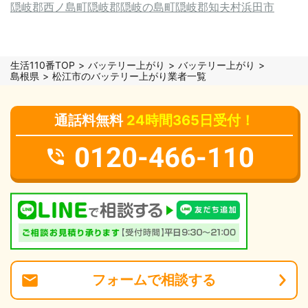
隠岐郡西ノ島町
隠岐郡隠岐の島町
隠岐郡知夫村
浜田市
生活110番TOP
バッテリー上がり
バッテリー上がり
島根県
松江市のバッテリー上がり業者一覧
通話料無料
24時間365日受付！
0120-466-110
フォーム
で
相談
する