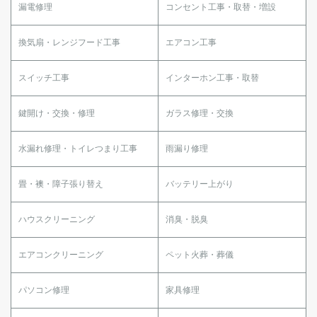
漏電修理
コンセント工事・取替・増設
換気扇・レンジフード工事
エアコン工事
スイッチ工事
インターホン工事・取替
鍵開け・交換・修理
ガラス修理・交換
水漏れ修理・トイレつまり工事
雨漏り修理
畳・襖・障子張り替え
バッテリー上がり
ハウスクリーニング
消臭・脱臭
エアコンクリーニング
ペット火葬・葬儀
パソコン修理
家具修理