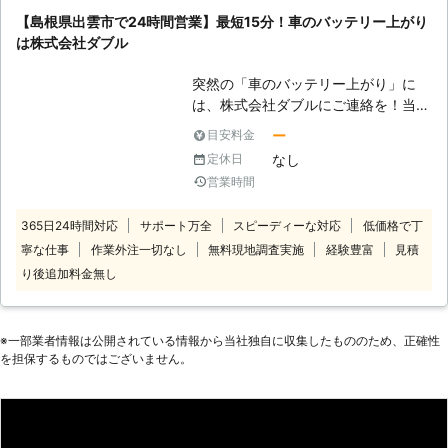
用する電装部品もバッテリー切れによ
【島根県出雲市で24時間営業】最短15分！車のバッテリー上がり
って動かなくなってしまいます。
は株式会社ダブル
●24時間365日で対応可能！突然の事
態にも安心して作業を依頼することが
突然の「車のバッテリー上がり」に
できます 車のバッテリーが上がって
は、株式会社ダブルにご連絡を！当店
しまったことに気づくのは、車を運転
は島根県出雲市に拠点を置き、24時
しようとしたけれどうんともすんとも
ー
目安料金
間365日営業で近郊エリアのバッテリ
動かないときです。実際に運転をしよ
なし
定休日
ー上がりの復旧に駆けつけています。
うとしたその瞬間に気が付くので、時
営業時間
出雲市内の中心街なら最短15分で駆
間的に余裕がないことも多いでしょ
けつけ対応！観光のお客様も、地元の
う。 そんなときこそ、弊社「株式会
365日24時間対応
サポート万全
スピーディーな対応
低価格で丁
お客様も、まずはお気軽に当店にご連
社クイックキャット」の出番です！弊
寧な仕事
作業外注一切なし
無料現地調査実施
経験豊富
見積
絡ください。 <中心街までは最短15
社は、24時間365日対応していま
分！出雲市近郊で車のバッテリー上が
り後追加料金無し
す。毎日いつでもお客様のご依頼に備
り対処> ・車のなかで過ごしていた
えて準備しているからこそ、お客様か
ら、エンジンがかからなくなった ・
らご連絡があったときに迅速に駆けつ
しばらく運転してない車のエンジンが
けることができるのです。 また最短
※⼀部業者情報は公開されている情報から当社独⾃に収集したもののため、正確性
かからない このようなときは、当店
を担保するものではございません。
30分で対応できるので、バッテリー
にまずはご連絡ください。車のバッテ
のトラブルに迅速に解決して、車を走
リーが上がる原因で多いのは「電装品
らせることが可能です。お客様がすぐ
の使い過ぎ（エアコン・オーディオ・
にでも運転ができる状況になるように
ライトなど）」「2年以上使った古い
努めさせていただきますので、車のバ