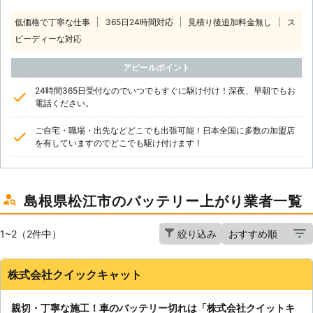
低価格で丁寧な仕事
365日24時間対応
見積り後追加料金無し
ス
ピーディーな対応
アピールポイント
24時間365日受付なのでいつでもすぐに駆け付け！深夜、早朝でもお
電話ください。
ご自宅・職場・出先などどこでも出張可能！日本全国に多数の加盟店
を有していますのでどこでも駆け付けます！
島根県松江市のバッテリー上がり業者一覧
1~2（2件中）
絞り込み
株式会社クイックキャット
親切・丁寧な施工！車のバッテリー切れは「株式会社クイットキ