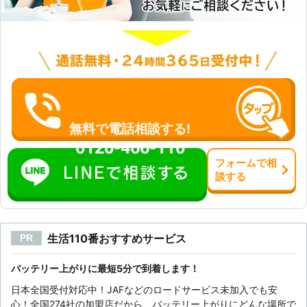
てしまいますよね。そんなときでも、
24時間365日営業の株式会社ダブル
なら、いつでもお客様のもとに駆けつ
けます。お困りのときは、ご連絡くだ
さい。 <実際の施工実績> ●島根県出
雲市 依頼内容：エンジンかけたまま
寝ていた メーカー：スバル 料金：
11,000円 ●島根県松江市 依頼内容：
ライトを点けっぱなしにしていた メ
無料で電話相談する!
ーカー：日産 料金：16,500円 ※税込
0120-466-110
価格です。 ※依頼内容に応じて料金は
変動します。
フォーム
で
相
談
する
生活110番おすすめサービス
PR
バッテリー上がりに最短5分で到着します！
日本全国受付対応中！JAFなどのロードサービス未加入でも安
心！全国274社の加盟店だから、バッテリー上がりにどんな場所で