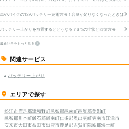
車やバイクの12Vバッテリー充電方法！容量が足りなくなったときは
バッテリー上がりを放置するとどうなる？6つの症状と回復方法
最新記事をもっと見る
関連サービス
バッテリー上がり
エリアで探す
松江市
鹿足郡津和野町
邑智郡邑南町
邑智郡美郷町
邑智郡川本町
飯石郡飯南町
仁多郡奥出雲町
雲南市
江津市
安来市
大田市
益田市
出雲市
鹿足郡吉賀町
隠岐郡海士町