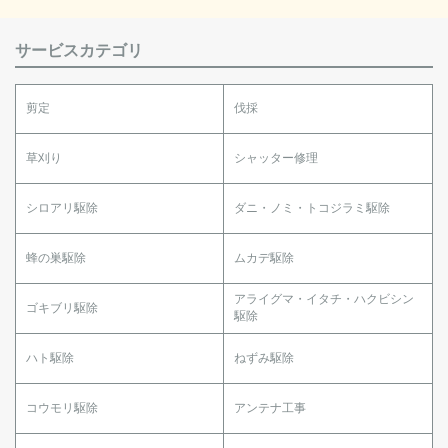
サービスカテゴリ
剪定
伐採
草刈り
シャッター修理
シロアリ駆除
ダニ・ノミ・トコジラミ駆除
蜂の巣駆除
ムカデ駆除
アライグマ・イタチ・ハクビシン
ゴキブリ駆除
駆除
ハト駆除
ねずみ駆除
コウモリ駆除
アンテナ工事