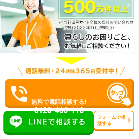
い。 ●車のバッテリー上がりの予防
絡ください。
法！ バッテリー上がりを防ぐには、
充電を保つ必要があります。車のバッ
テリーの充電はエンジンの稼働によっ
ておこなわれるため、走行によってエ
ンジンの回転数を増やすことが効果的
です。 バッテリーはエンジン始動の
際に一番電力を使うといわれているこ
とから「ちょい乗り」など、短距離だ
け乗ってエンジンを切るという乗り方
はバッテリーのために望ましくありま
せん。普段からよく車を走らせておく
ことが大切です。 また車のバッテリ
ーの寿命が近づくと、劣化によってバ
ッテリー上がりが起こりやすいといわ
れています。そうなる前に「バッテリ
無料で電話相談する!
ーが膨らんでいる」「エンジンのかか
0120-466-110
りが悪い」などの劣化を確認できた
フォーム
で
相
ら、新しいものと交換しましょう。バ
談
する
ッテリーの不調は当店にご相談くださ
い。 株式会社SAKATAでは車のバッテ
リー上がりの対処をしています。普段