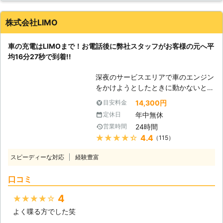
ってしまうと、車は動かなくなりま
す。 またエンジンだけではなくカー
株式会社LIMO
ナビやオーディオといった、電気を利
用する電装部品もバッテリー切れによ
車の充電はLIMOまで！お電話後に弊社スタッフがお客様の元へ平
って動かなくなってしまいます。
均16分27秒で到着!!
●24時間365日で対応可能！突然の事
態にも安心して作業を依頼することが
深夜のサービスエリアで車のエンジン
できます 車のバッテリーが上がって
をかけようとしたときに動かないと、
しまったことに気づくのは、車を運転
困ってしまいますよね。エンジンがか
しようとしたけれどうんともすんとも
14,300円
目安料金
からなければ自宅にも帰れない、観光
動かないときです。実際に運転をしよ
年中無休
定休日
もできないので八方塞がりです。 そ
うとしたその瞬間に気が付くので、時
24時間
営業時間
んなときこそ、弊社「LＩMO」がお
間的に余裕がないことも多いでしょ
★★★★★
4.4
（115）
客様の元へすぐに駆けつけてお助けし
う。 そんなときこそ、弊社「株式会
ます！ 弊社の強みは、お客様からお
社クイックキャット」の出番です！弊
スピーディーな対応
経験豊富
電話をいただいたてから平均16分27
社は、24時間365日対応していま
秒でお客さまの元へ駆け付けることで
す。毎日いつでもお客様のご依頼に備
口コミ
す。弊社は10万件以上の実績を積ん
えて準備しているからこそ、お客様か
できたからこそ、どのルートを使えば
らご連絡があったときに迅速に駆けつ
4
★★★★★
最短でお客様の元にいけるか見極める
けることができるのです。 また最短
よく喋る方でした笑
ことができます。 例えば、同じこと
30分で対応できるので、バッテリー