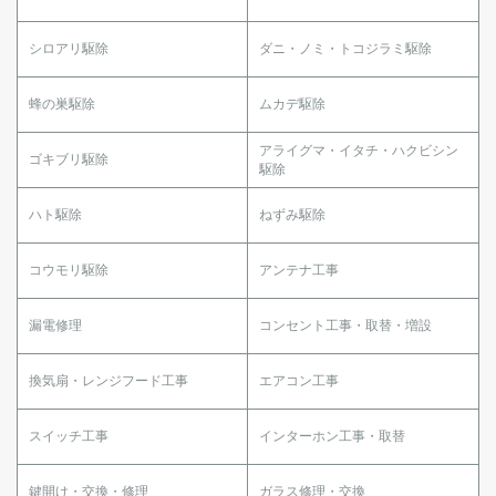
シロアリ駆除
ダニ・ノミ・トコジラミ駆除
蜂の巣駆除
ムカデ駆除
アライグマ・イタチ・ハクビシン
ゴキブリ駆除
駆除
ハト駆除
ねずみ駆除
コウモリ駆除
アンテナ工事
漏電修理
コンセント工事・取替・増設
換気扇・レンジフード工事
エアコン工事
スイッチ工事
インターホン工事・取替
鍵開け・交換・修理
ガラス修理・交換