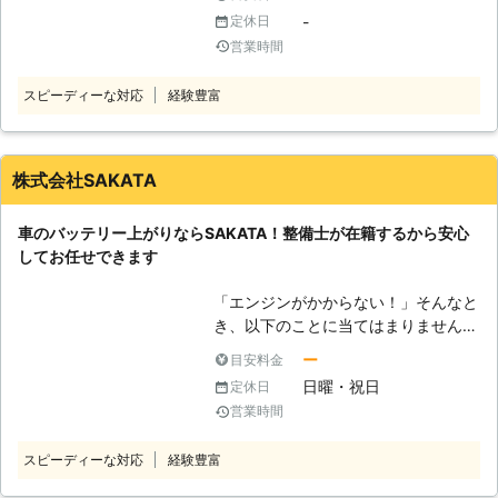
ぎた充電は大量のガスが発生して、引
長時間エンジンをかけずに放置してい
士が在籍！ 中村自動車整備工場に
-
定休日
火して爆発を引き起こしてしまうので
たこと、バッテリーなどの劣化が考え
は、車の整備経験を長年培ってきたス
営業時間
す。爆発したバッテリーの破片が飛ん
られます。 「エンジンが掛からなく
タッフが在籍しております。 ベテラ
できて、ケガをしてしまうことも考え
て困っている！」そんなときは橿原レ
ン整備士がバッテリーの劣化具合を見
られます。そのため安全にバッテリー
スピーディーな対応
経験豊富
ッカーサービスにご連絡ください。車
極めて、どれくらいの期間走行可能な
を充電するためにも、業者に依頼した
のバッテリー上がりはジャンプスター
のか、バッテリー上がりから復旧した
方がいいかもしれません。 ●バッテ
トという方法で復活させることができ
後のバッテリー状態などの説明もさせ
リー充電は株式会社SRTにおまかせ！
ますよ。奈良県橿原市近郊で車のバッ
株式会社SAKATA
ていただきます。 また車のバッテリ
だからこそ、車のバッテリーの充電
テリーが上がったときには当店にお任
ー供給以外にも、オイル交換などその
は、「株式会社SRT」にお任せくださ
せください。 ●自動車整備歴30年！
他一般的な整備も対応することができ
車のバッテリー上がりならSAKATA！整備士が在籍するから安心
い。弊社の強みは、24時間365日で
車のバッテリー上がりなら当店へ 当
ますので、車の不具合が発生してしま
してお任せできます
対応をおこなっていることです。車の
店は自動車整備に関わり30年、地域
ったときは私達にお任せください。
バッテリー切れは、いつどこで起こる
のみなさまのさまざまな車のトラブル
●バッテリーの寿命に関して 車のバ
「エンジンがかからない！」そんなと
かわかりません。深夜もしくは早朝の
に対応してきました。車のバッテリー
ッテリーにも寿命というものがあり、
き、以下のことに当てはまりません
店が開いていない時間に、起こること
は普通に使っていれば、走行によって
一般的に2～3年と言われています。
か？ ・ライトを付けたまま放置した
も十分考えられます。 こういった事
充電されます。しかしライトをつけた
ー
目安料金
期間が経つことに電気を蓄える機能が
・エンジンを切ったまま長時間エアコ
態に弊社は、素早く対応させていただ
ままにしてしまうなど電気を多く消費
日曜・祝日
定休日
徐々に低下していき劣化していきます
ンをつけた ・数か月車に乗っていな
きます。もし車のバッテリーが上がっ
してしまったり、車を放置していて放
営業時間
ので、注意が必要です。 バッテリー
い これらに身に覚えがある場合に
た時、弊社に気軽にお問い合わせくだ
電したりしてしまうとバッテリー上が
の寿命が近づくと、主に下記のような
は、車のバッテリー上がりが原因とな
さいませ。
りが起きるのです。 当店にこれらの
症状が現れます。 ・パワーウィンド
スピーディーな対応
経験豊富
っていると考えられます。エンジンを
トラブルをお任せいただければ、車を
ウの動きが遅い ・ヘッドライトや室
かけるには車のバッテリーの充電が必
復活させてエンジンをかけられるよう