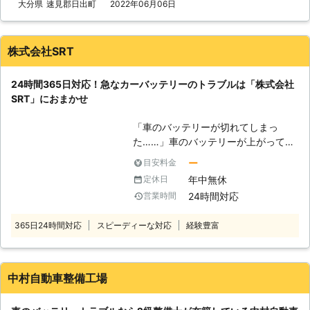
を何度も反復すると、作業内容を覚え
大分県
速見郡日出町
2022年06月06日
のトラブルに迅速に解決して、車を走
てすぐに答えを出せるようになります
らせることが可能です。お客様がすぐ
よね。弊社も、多くのお客様のもとへ
にでも運転ができる状況になるように
駆けつけるときに何度も道を検索し車
努めさせていただきますので、車のバ
株式会社SRT
を走らせて参りました。だからこそ、
ッテリーが上がった時はぜひ弊社をご
平均16分27秒でお客様の元へ駆けつ
利用くださいませ。
24時間365日対応！急なカーバッテリーのトラブルは「株式会社
けられるようになったのです。 この
SRT」におまかせ
時間で駆け付けることによって、お客
様は仕事の遅刻などのトラブルを軽減
「車のバッテリーが切れてしまっ
することができます。もしも車のエン
た……」車のバッテリーが上がってし
ジンが止まった場合、弊社までご連絡
まうと、エンジンが動かなくなってし
くださいませ。連絡後、弊社スタッフ
ー
目安料金
まったり、ライトが付かなくなったり
がお客様の元へ駆けつけて車のバッテ
年中無休
定休日
してしまいます。その原因は、車のバ
リーを充電させていただきます。
24時間対応
営業時間
ッテリーが上がってしまったからかも
しれません！もし車のバッテリーが上
365日24時間対応
スピーディーな対応
経験豊富
がった時は「株式会社SRT」におまか
せください。 ●車のバッテリーが切
れる原因は！？ 車のバッテリーが切
れる原因で多いものは、電力の使い過
中村自動車整備工場
ぎです。ヘッドライトや室内灯を付け
っぱなしにしていると電気が消耗され