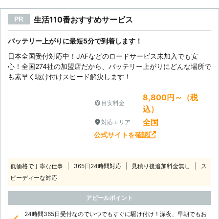
から気を付けていてもついウッカリし
生活110番おすすめサービス
PR
たミスで、バッテリー上がりは起きて
しまう事があります。奈良市近郊でバ
ッテリー上がりが起きたときは当店に
バッテリー上がりに最短5分で到着します！
ご依頼ください。
日本全国受付対応中！JAFなどのロードサービス未加入でも安
心！全国274社の加盟店だから、バッテリー上がりにどんな場所で
も素早く駆け付けスピード解決します！
8,800円～（税
目安料金
込）
全国
対応エリア
公式サイトを確認
低価格で丁寧な仕事
365日24時間対応
見積り後追加料金無し
ス
ピーディーな対応
アピールポイント
24時間365日受付なのでいつでもすぐに駆け付け！深夜、早朝でもお