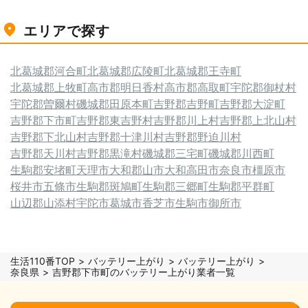
エリアで探す
北葛城郡河合町
北葛城郡広陵町
北葛城郡王寺町
北葛城郡上牧町
高市郡明日香村
高市郡高取町
宇陀郡御杖村
宇陀郡曽爾村
磯城郡田原本町
吉野郡吉野町
吉野郡大淀町
吉野郡下市町
吉野郡東吉野村
吉野郡川上村
吉野郡上北山村
吉野郡下北山村
吉野郡十津川村
吉野郡野迫川村
吉野郡天川村
吉野郡黒滝村
磯城郡三宅町
磯城郡川西町
生駒郡安堵町
天理市
大和郡山市
大和高田市
奈良市
橿原市
桜井市
五條市
生駒郡斑鳩町
生駒郡三郷町
生駒郡平群町
山辺郡山添村
宇陀市
葛城市
香芝市
生駒市
御所市
生活110番TOP
バッテリー上がり
バッテリー上がり
奈良県
吉野郡下市町のバッテリー上がり業者一覧