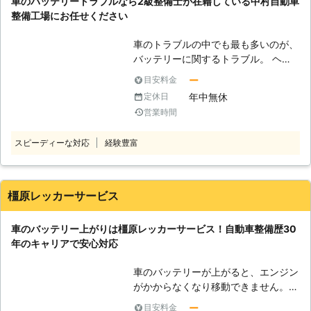
車のバッテリートラブルなら2級整備士が在籍している中村自動車
てしまって、バッテリーが切れてしま
整備工場にお任せください
うのです。 また車の使用頻度が少な
い場合でも、バッテリー切れは起こり
車のトラブルの中でも最も多いのが、
ます。車はエンジンをかけた状態で充
バッテリーに関するトラブル。 ヘッ
電が開始されます。しかし車を動かさ
ドライトや室内灯の消し忘れが原因で
ずに放置しておくと、バッテリーは放
ー
目安料金
発生することも多く、外出先でバッテ
電され続け、2～3ヶ月も放置すれば
年中無休
定休日
リー電力を半分以上消費してしまう
電気がなくなってしまうのです。 ●
営業時間
と、バッテリーが上がってしまいま
バッテリーの充電は素人がおこなうの
す。 車のバッテリーが上がってしま
は危険がいっぱい！？ 「とにかく動
スピーディーな対応
経験豊富
った場合は、その車に合った電力を供
かないのは事実だから、何とかしない
給してバッテリーを充電する必要があ
と……」そういって、車のバッテリー
ります。 しかし自分でバッテリーの
の充電を自分でおこなうのは危険で
復旧作業をおこなうのは不安という方
橿原レッカーサービス
す。車のバッテリーは、市販されてい
もいるでしょう。 バッテリーの充電
るポータブルバッテリーを使うことで
作業は、接続方法を間違えたりしてし
充電をすることが可能です。しかしバ
車のバッテリー上がりは橿原レッカーサービス！自動車整備歴30
まうと火災が発生する原因になってし
ッテリーは配線の順番を間違えてしま
年のキャリアで安心対応
まうこともあります。 そのため安心
うと、引火して爆発を引き起こしてし
安全に作業をおこなうためにも、車の
まう危険があります。 またほかに
車のバッテリーが上がると、エンジン
バッテリー上がりで困っている際は、
も、バッテリーは必要以上に充電して
がかからなくなり移動できません。そ
中村自動車整備工場に在籍するプロの
しまうと破裂してしまいます。行き過
の原因となるのが電力の使い過ぎや、
整備士にお任せください。 ●2級整備
ー
目安料金