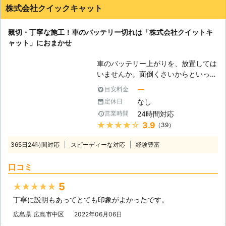
株式会社クイックキャット
親切・丁寧な施工！車のバッテリー切れは「株式会社クイットキ
ャット」におまかせ
車のバッテリー上がりを、放置しては
いませんか。面倒くさいからといって
バッテリー上がりを放置してしまう
ー
目安料金
と、タンク内のガソリンが固まって詰
なし
定休日
まりを引き起こす恐れがあります。そ
24時間対応
営業時間
のため、車のバッテリー上がりはすぐ
★★★★★
3.9
（39）
にでも解消する必要があるのです。
もしも車のバッテリー切れが起きたと
365日24時間対応
スピーディーな対応
経験豊富
きは、「株式会社クイックキャット」
におまかせください！ ●車のバッテ
口コミ
リーが上がるのは充電がなくなったか
ら 車のバッテリーが上がってしまう
5
★★★★★
のは、バッテリー内の充電が無くなっ
丁寧に説明もあってとても印象がよかったです。
てしまったからです。車のエンジンは
バッテリー内の電気を利用して動きだ
広島県
広島市中区
2022年06月06日
すので、バッテリー内の電気がなくな