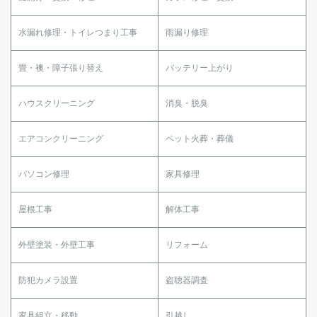
水漏れ修理・トイレつまり工事
雨漏り修理
畳・襖・障子張り替え
バッテリー上がり
ハウスクリーニング
消臭・脱臭
エアコンクリーニング
ペット火葬・葬儀
パソコン修理
家具修理
屋根工事
解体工事
外壁塗装・外壁工事
リフォーム
防犯カメラ設置
盗聴器調査
家具組立・移動
引越し