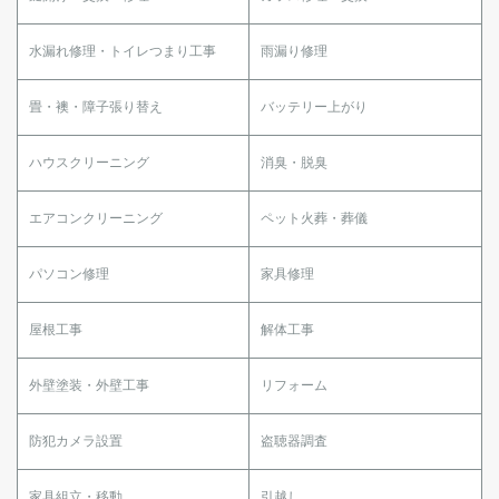
水漏れ修理・トイレつまり工事
雨漏り修理
畳・襖・障子張り替え
バッテリー上がり
ハウスクリーニング
消臭・脱臭
エアコンクリーニング
ペット火葬・葬儀
パソコン修理
家具修理
屋根工事
解体工事
外壁塗装・外壁工事
リフォーム
防犯カメラ設置
盗聴器調査
家具組立・移動
引越し