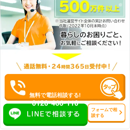
い。 ●車のバッテリー上がりの予防
絡ください。
法！ バッテリー上がりを防ぐには、
充電を保つ必要があります。車のバッ
テリーの充電はエンジンの稼働によっ
ておこなわれるため、走行によってエ
ンジンの回転数を増やすことが効果的
です。 バッテリーはエンジン始動の
際に一番電力を使うといわれているこ
とから「ちょい乗り」など、短距離だ
け乗ってエンジンを切るという乗り方
はバッテリーのために望ましくありま
せん。普段からよく車を走らせておく
ことが大切です。 また車のバッテリ
ーの寿命が近づくと、劣化によってバ
ッテリー上がりが起こりやすいといわ
れています。そうなる前に「バッテリ
無料で電話相談する!
ーが膨らんでいる」「エンジンのかか
0120-466-110
りが悪い」などの劣化を確認できた
フォーム
で
相
ら、新しいものと交換しましょう。バ
談
する
ッテリーの不調は当店にご相談くださ
い。 株式会社SAKATAでは車のバッテ
リー上がりの対処をしています。普段