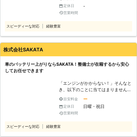
ぎた充電は大量のガスが発生して、引
長時間エンジンをかけずに放置してい
士が在籍！ 中村自動車整備工場に
-
定休日
火して爆発を引き起こしてしまうので
たこと、バッテリーなどの劣化が考え
は、車の整備経験を長年培ってきたス
営業時間
す。爆発したバッテリーの破片が飛ん
られます。 「エンジンが掛からなく
タッフが在籍しております。 ベテラ
できて、ケガをしてしまうことも考え
て困っている！」そんなときは橿原レ
ン整備士がバッテリーの劣化具合を見
られます。そのため安全にバッテリー
スピーディーな対応
経験豊富
ッカーサービスにご連絡ください。車
極めて、どれくらいの期間走行可能な
を充電するためにも、業者に依頼した
のバッテリー上がりはジャンプスター
のか、バッテリー上がりから復旧した
方がいいかもしれません。 ●バッテ
トという方法で復活させることができ
後のバッテリー状態などの説明もさせ
リー充電は株式会社SRTにおまかせ！
ますよ。奈良県橿原市近郊で車のバッ
株式会社SAKATA
ていただきます。 また車のバッテリ
だからこそ、車のバッテリーの充電
テリーが上がったときには当店にお任
ー供給以外にも、オイル交換などその
は、「株式会社SRT」にお任せくださ
せください。 ●自動車整備歴30年！
他一般的な整備も対応することができ
車のバッテリー上がりならSAKATA！整備士が在籍するから安心
い。弊社の強みは、24時間365日で
車のバッテリー上がりなら当店へ 当
ますので、車の不具合が発生してしま
してお任せできます
対応をおこなっていることです。車の
店は自動車整備に関わり30年、地域
ったときは私達にお任せください。
バッテリー切れは、いつどこで起こる
のみなさまのさまざまな車のトラブル
●バッテリーの寿命に関して 車のバ
「エンジンがかからない！」そんなと
かわかりません。深夜もしくは早朝の
に対応してきました。車のバッテリー
ッテリーにも寿命というものがあり、
き、以下のことに当てはまりません
店が開いていない時間に、起こること
は普通に使っていれば、走行によって
一般的に2～3年と言われています。
か？ ・ライトを付けたまま放置した
も十分考えられます。 こういった事
充電されます。しかしライトをつけた
ー
目安料金
期間が経つことに電気を蓄える機能が
・エンジンを切ったまま長時間エアコ
態に弊社は、素早く対応させていただ
ままにしてしまうなど電気を多く消費
日曜・祝日
定休日
徐々に低下していき劣化していきます
ンをつけた ・数か月車に乗っていな
きます。もし車のバッテリーが上がっ
してしまったり、車を放置していて放
営業時間
ので、注意が必要です。 バッテリー
い これらに身に覚えがある場合に
た時、弊社に気軽にお問い合わせくだ
電したりしてしまうとバッテリー上が
の寿命が近づくと、主に下記のような
は、車のバッテリー上がりが原因とな
さいませ。
りが起きるのです。 当店にこれらの
症状が現れます。 ・パワーウィンド
スピーディーな対応
経験豊富
っていると考えられます。エンジンを
トラブルをお任せいただければ、車を
ウの動きが遅い ・ヘッドライトや室
かけるには車のバッテリーの充電が必
復活させてエンジンをかけられるよう