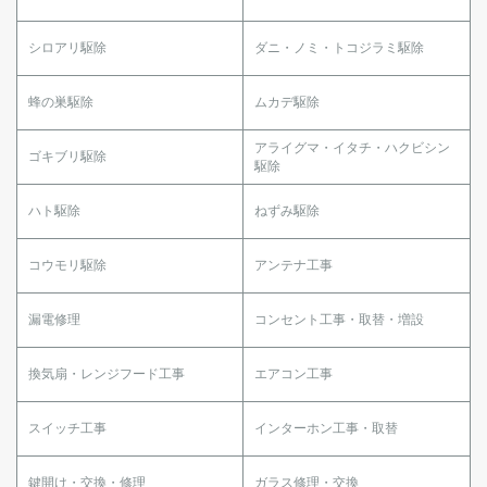
シロアリ駆除
ダニ・ノミ・トコジラミ駆除
蜂の巣駆除
ムカデ駆除
アライグマ・イタチ・ハクビシン
ゴキブリ駆除
駆除
ハト駆除
ねずみ駆除
コウモリ駆除
アンテナ工事
漏電修理
コンセント工事・取替・増設
換気扇・レンジフード工事
エアコン工事
スイッチ工事
インターホン工事・取替
鍵開け・交換・修理
ガラス修理・交換