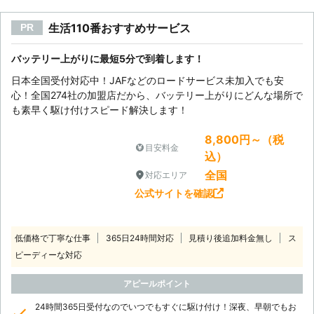
から気を付けていてもついウッカリし
生活110番おすすめサービス
PR
たミスで、バッテリー上がりは起きて
しまう事があります。奈良市近郊でバ
ッテリー上がりが起きたときは当店に
バッテリー上がりに最短5分で到着します！
ご依頼ください。
日本全国受付対応中！JAFなどのロードサービス未加入でも安
心！全国274社の加盟店だから、バッテリー上がりにどんな場所で
も素早く駆け付けスピード解決します！
8,800円～（税
目安料金
込）
全国
対応エリア
公式サイトを確認
低価格で丁寧な仕事
365日24時間対応
見積り後追加料金無し
ス
ピーディーな対応
アピールポイント
24時間365日受付なのでいつでもすぐに駆け付け！深夜、早朝でもお