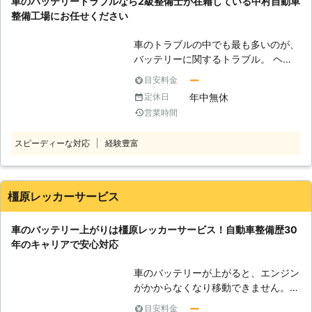
車のバッテリートラブルなら2級整備士が在籍している中村自動車
てしまって、バッテリーが切れてしま
整備工場にお任せください
うのです。 また車の使用頻度が少な
い場合でも、バッテリー切れは起こり
車のトラブルの中でも最も多いのが、
ます。車はエンジンをかけた状態で充
バッテリーに関するトラブル。 ヘッ
電が開始されます。しかし車を動かさ
ドライトや室内灯の消し忘れが原因で
ずに放置しておくと、バッテリーは放
ー
目安料金
発生することも多く、外出先でバッテ
電され続け、2～3ヶ月も放置すれば
年中無休
定休日
リー電力を半分以上消費してしまう
電気がなくなってしまうのです。 ●
営業時間
と、バッテリーが上がってしまいま
バッテリーの充電は素人がおこなうの
す。 車のバッテリーが上がってしま
は危険がいっぱい！？ 「とにかく動
スピーディーな対応
経験豊富
った場合は、その車に合った電力を供
かないのは事実だから、何とかしない
給してバッテリーを充電する必要があ
と……」そういって、車のバッテリー
ります。 しかし自分でバッテリーの
の充電を自分でおこなうのは危険で
復旧作業をおこなうのは不安という方
橿原レッカーサービス
す。車のバッテリーは、市販されてい
もいるでしょう。 バッテリーの充電
るポータブルバッテリーを使うことで
作業は、接続方法を間違えたりしてし
充電をすることが可能です。しかしバ
車のバッテリー上がりは橿原レッカーサービス！自動車整備歴30
まうと火災が発生する原因になってし
ッテリーは配線の順番を間違えてしま
年のキャリアで安心対応
まうこともあります。 そのため安心
うと、引火して爆発を引き起こしてし
安全に作業をおこなうためにも、車の
まう危険があります。 またほかに
車のバッテリーが上がると、エンジン
バッテリー上がりで困っている際は、
も、バッテリーは必要以上に充電して
がかからなくなり移動できません。そ
中村自動車整備工場に在籍するプロの
しまうと破裂してしまいます。行き過
の原因となるのが電力の使い過ぎや、
整備士にお任せください。 ●2級整備
ー
目安料金