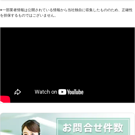
内等が暗い ・セルモーターの回転音
要ですが、電力の使い過ぎや放置によ
にしますよ。 バッテリー上がりの原
が鈍い このようなときはバッテリー
る放電によって、充電が少なくなると
※⼀部業者情報は公開されている情報から当社独⾃に収集したもののため、正確性
因が寿命によるものや、ほかの部位が
も劣化が進んでいますので、交換をお
を担保するものではございません。
このような事態がおこります。 株式
故障している場合は、ジャンプスター
すすめします。 バッテリーに違和感
会社SAKATAでは、車のバッテリー切
トの効果が得られないケースもありま
を覚えた際は、お気軽にご相談くださ
れのときに駆け付け、エンジンをかけ
す。そのようなときにも当店にお任せ
い。 中村自動車整備工場は奈良市を
るお手伝いをいたします。奈良県近郊
いただければ、自動車整備のノウハウ
中心に車のバッテリートラブルでお困
で「エンジンがかからない！」とお困
で対処しますので、お気軽にご相談く
りの方に対応しています。 車のバッ
りなら当店にお任せください。 ●車
ださい。 ●24時間レッカー対応！動
テリー上がりでお悩みの際は、お気軽
検整備もおこなう整備士在籍！安心施
かなくなったときはお任せ 当店は自
にご連絡ください。
工を提供 当店は車検も承っている整
動車整備・レッカーを専門としていま
備工場ですので、プロの整備士がバッ
す。万が一「車が動かない！」という
テリー上がりを起こしたお客様の元に
状態になってもお任せいただければ、
駆け付けます。プロの目でしっかり状
レッカーけん引によって車を移動させ
況を確認し、エンジンがかからない原
ることが可能です。車の故障で動かな
因が車のバッテリー切れと判明した
くなったときだけでなく、転落や脱輪
ら、バッテリーに電気を一時的に通し
なども対応できますのでレッカーが必
エンジンを始動させますよ。 あまり
要となれば、当店にご依頼ください。
車に詳しくないと、エンジンがかから
橿原レッカーサービスでは車のバッテ
ない原因がわからず不安が大きくなる
リー上がりの対処を承っています。バ
ことと思います。そのような不安も整
ッテリー上がりは急に起こりますので
備士なら解消しますのでご安心くださ
「困った」というときは、当店にご連