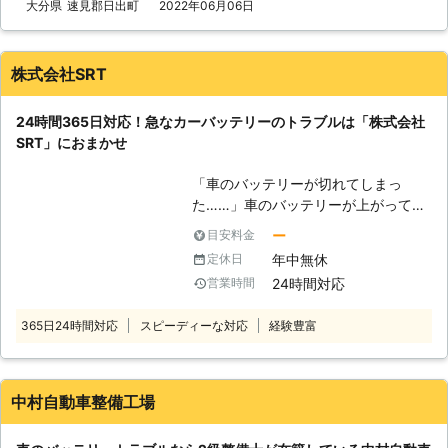
を何度も反復すると、作業内容を覚え
大分県
速見郡日出町
2022年06月06日
のトラブルに迅速に解決して、車を走
てすぐに答えを出せるようになります
らせることが可能です。お客様がすぐ
よね。弊社も、多くのお客様のもとへ
にでも運転ができる状況になるように
駆けつけるときに何度も道を検索し車
努めさせていただきますので、車のバ
株式会社SRT
を走らせて参りました。だからこそ、
ッテリーが上がった時はぜひ弊社をご
平均16分27秒でお客様の元へ駆けつ
利用くださいませ。
24時間365日対応！急なカーバッテリーのトラブルは「株式会社
けられるようになったのです。 この
SRT」におまかせ
時間で駆け付けることによって、お客
様は仕事の遅刻などのトラブルを軽減
「車のバッテリーが切れてしまっ
することができます。もしも車のエン
た……」車のバッテリーが上がってし
ジンが止まった場合、弊社までご連絡
まうと、エンジンが動かなくなってし
くださいませ。連絡後、弊社スタッフ
ー
目安料金
まったり、ライトが付かなくなったり
がお客様の元へ駆けつけて車のバッテ
年中無休
定休日
してしまいます。その原因は、車のバ
リーを充電させていただきます。
24時間対応
営業時間
ッテリーが上がってしまったからかも
しれません！もし車のバッテリーが上
365日24時間対応
スピーディーな対応
経験豊富
がった時は「株式会社SRT」におまか
せください。 ●車のバッテリーが切
れる原因は！？ 車のバッテリーが切
れる原因で多いものは、電力の使い過
中村自動車整備工場
ぎです。ヘッドライトや室内灯を付け
っぱなしにしていると電気が消耗され