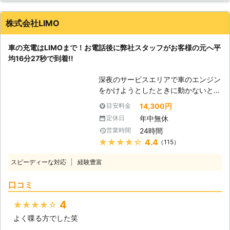
ってしまうと、車は動かなくなりま
す。 またエンジンだけではなくカー
株式会社LIMO
ナビやオーディオといった、電気を利
用する電装部品もバッテリー切れによ
車の充電はLIMOまで！お電話後に弊社スタッフがお客様の元へ平
って動かなくなってしまいます。
均16分27秒で到着!!
●24時間365日で対応可能！突然の事
態にも安心して作業を依頼することが
深夜のサービスエリアで車のエンジン
できます 車のバッテリーが上がって
をかけようとしたときに動かないと、
しまったことに気づくのは、車を運転
困ってしまいますよね。エンジンがか
しようとしたけれどうんともすんとも
14,300円
目安料金
からなければ自宅にも帰れない、観光
動かないときです。実際に運転をしよ
年中無休
定休日
もできないので八方塞がりです。 そ
うとしたその瞬間に気が付くので、時
24時間
営業時間
んなときこそ、弊社「LＩMO」がお
間的に余裕がないことも多いでしょ
★★★★★
4.4
（115）
客様の元へすぐに駆けつけてお助けし
う。 そんなときこそ、弊社「株式会
ます！ 弊社の強みは、お客様からお
社クイックキャット」の出番です！弊
スピーディーな対応
経験豊富
電話をいただいたてから平均16分27
社は、24時間365日対応していま
秒でお客さまの元へ駆け付けることで
す。毎日いつでもお客様のご依頼に備
口コミ
す。弊社は10万件以上の実績を積ん
えて準備しているからこそ、お客様か
できたからこそ、どのルートを使えば
らご連絡があったときに迅速に駆けつ
4
★★★★★
最短でお客様の元にいけるか見極める
けることができるのです。 また最短
よく喋る方でした笑
ことができます。 例えば、同じこと
30分で対応できるので、バッテリー