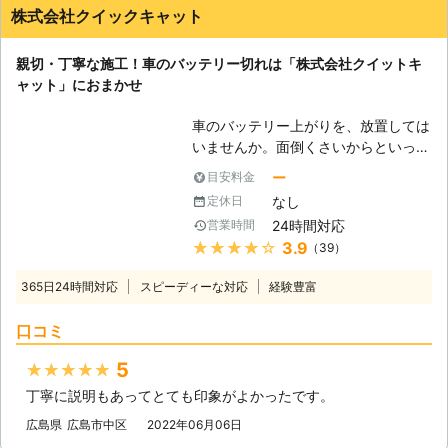
株式会社クイックキャット
親切・丁寧な施工！車のバッテリー切れは「株式会社クイットキ
ャット」におまかせ
車のバッテリー上がりを、放置しては
いませんか。面倒くさいからといって
バッテリー上がりを放置してしまう
ー
目安料金
と、タンク内のガソリンが固まって詰
なし
定休日
まりを引き起こす恐れがあります。そ
24時間対応
営業時間
のため、車のバッテリー上がりはすぐ
★★★★★
3.9
（39）
にでも解消する必要があるのです。
もしも車のバッテリー切れが起きたと
365日24時間対応
スピーディーな対応
経験豊富
きは、「株式会社クイックキャット」
におまかせください！ ●車のバッテ
口コミ
リーが上がるのは充電がなくなったか
ら 車のバッテリーが上がってしまう
5
★★★★★
のは、バッテリー内の充電が無くなっ
丁寧に説明もあってとても印象がよかったです。
てしまったからです。車のエンジンは
バッテリー内の電気を利用して動きだ
広島県
広島市中区
2022年06月06日
すので、バッテリー内の電気がなくな