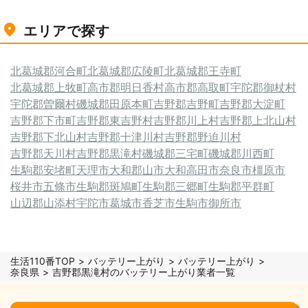
エリアで探す
北葛城郡河合町
北葛城郡広陵町
北葛城郡王寺町
北葛城郡上牧町
高市郡明日香村
高市郡高取町
宇陀郡御杖村
宇陀郡曽爾村
磯城郡田原本町
吉野郡吉野町
吉野郡大淀町
吉野郡下市町
吉野郡東吉野村
吉野郡川上村
吉野郡上北山村
吉野郡下北山村
吉野郡十津川村
吉野郡野迫川村
吉野郡天川村
吉野郡黒滝村
磯城郡三宅町
磯城郡川西町
生駒郡安堵町
天理市
大和郡山市
大和高田市
奈良市
橿原市
桜井市
五條市
生駒郡斑鳩町
生駒郡三郷町
生駒郡平群町
山辺郡山添村
宇陀市
葛城市
香芝市
生駒市
御所市
生活110番TOP
バッテリー上がり
バッテリー上がり
奈良県
吉野郡黒滝村のバッテリー上がり業者一覧