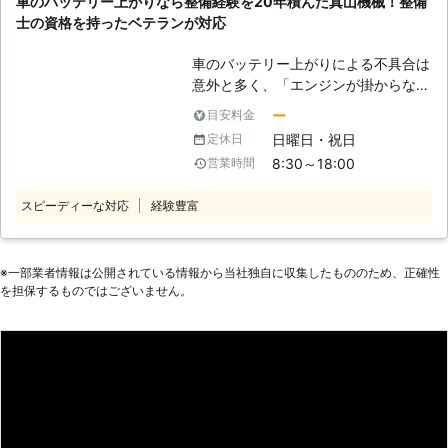
車のバッテリー上がりなら整備経験を20年積んだ真山機械！整備
からないため、問題が発生したときに
ッテリーに関するお悩みがありました
士の資格を持ったベテランが対応
すぐに対処してくれる業者に依頼した
ら、ぜひ弊社までお電話ください。
いものですよね。 そのようなとき
車のバッテリー上がりによる不具合は
は、株式会社東北貿易にお任せくださ
意外と多く、「エンジンが掛からな
い。 弊社は24時間レッカー車での救
い」「セルモーターが回らない」など
援に対応しています。 深夜や早朝と
ー
目安料金
お客様から相談される事もよくありま
いった時間帯でも気にせず、ご依頼く
日曜日・祝日
定休日
す。 その原因として一番多いのが、
ださい。 車のバッテリー上がり、パ
8:30～18:00
営業時間
室内灯やヘッドライトの消し忘れ。
ンク、事故など自分で身動きが取れな
長時間つけっぱなしにしていれば、そ
いお客様に対応します。 <慣れない作
スピーディーな対応
経験豊富
れだけバッテリー残量も減っていき、
業はトラブルのもと！バッテリー救援
最終的にはバッテリーが上がってしま
ならお任せを> 車のバッテリー残量が
います。 特に職場や出先でのバッテ
半分を切ってエンジンがかからないこ
リートラブルだと、焦ってしまう方も
※⼀部業者情報は公開されている情報から当社独⾃に収集したもののため、正確性
とを、バッテリー上がりといいます。
を担保するものではございません。
多いでしょう。 そのようなときはバ
特にヘッドライトや室内灯の消し忘れ
ッテリー上がりに対応可能な専門業者
や、長年車に乗らずに放置し続けた結
に依頼するのがおすすめです。 有限
果自然放電でバッテリーが上がってし
会社真山機械では車のバッテリー上が
まう方が多いです。 そのようなとき
りに対応しておりますので、バッテリ
は、バッテリー上がりに対処してエン
ーのことで何かありましたらお気軽に
ジンをかける必要があります。 自分
私達までご相談ください。 ●20年以
でバッテリー上がりの対処をおこなう
上の整備経験！整備士が安心安全な作