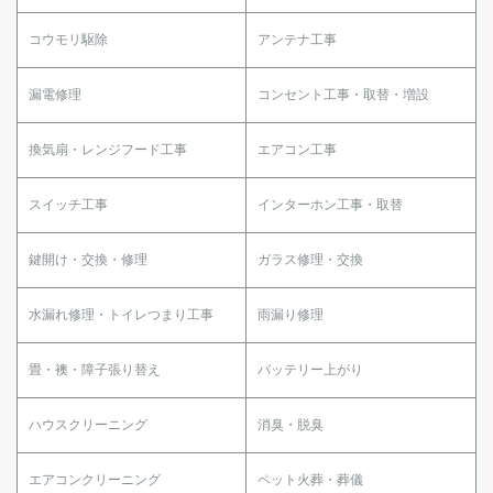
コウモリ駆除
アンテナ工事
漏電修理
コンセント工事・取替・増設
換気扇・レンジフード工事
エアコン工事
スイッチ工事
インターホン工事・取替
鍵開け・交換・修理
ガラス修理・交換
水漏れ修理・トイレつまり工事
雨漏り修理
畳・襖・障子張り替え
バッテリー上がり
ハウスクリーニング
消臭・脱臭
エアコンクリーニング
ペット火葬・葬儀