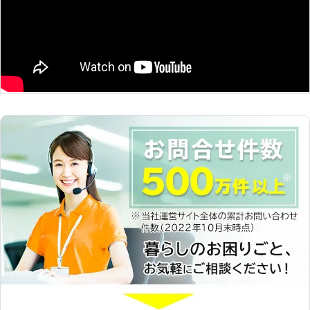
こともできますが、慣れない作業はト
業を提供します 有限会社真山機械に
ラブルのもとです。 ケーブルの接続
は2級整備士の資格を持ったスタッフ
箇所や順番を間違えたり、供給する電
が在籍。 これまで20年以上車に関す
圧数を間違えたりしてしまうと感電や
る不具合を解消してきた実績がありま
火災などの事故に発展することがあり
すので、車の整備作業には自信があり
ます。 安心・安全に車のバッテリー
ます。 現在のバッテリー状態を正確
上がりを解消するためにも専門業者で
に見極めて、バッテリーの劣化状況を
ある株式会社東北貿易にお任せくださ
把握。 どれくらいまで走行可能か、
い。 宮城県内を中心に車のバッテリ
バッテリーの交換時期に関するお話も
ートラブルに対応しております。 バ
させていただきます。 車のバッテリ
ッテリーのことで何かありましたらお
ー上がりでお困りなら、有限会社真山
気軽に弊社までご依頼ください。
機械にお任せください。 ●車のバッ
テリーが上がる原因とは バッテリー
上がりの原因として考えられるのは以
下の通りです。 「ヘッドライトの消
し忘れ」 「ハザードランプの消し忘
れ」 「室内灯の消し忘れ」 「エンジ
ンをかけたまま音楽やエアコンを長時
間つけっぱなし」 このような際は、
注意が必要です。 車に搭載されたバ
ッテリーの電力を消費することにより