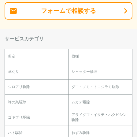
フォーム
で
相談
する
サービスカテゴリ
剪定
伐採
草刈り
シャッター修理
シロアリ駆除
ダニ・ノミ・トコジラミ駆除
蜂の巣駆除
ムカデ駆除
アライグマ・イタチ・ハクビシン
ゴキブリ駆除
駆除
ハト駆除
ねずみ駆除