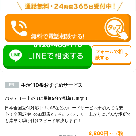
バッテリー上がりが発生しますので、
バッテリーが上がってしまった際は有
限会社真山機械までご連絡を。 有限
会社真山機械は、宮城県を中心に車の
バッテリートラブルでお困りのお客様
に対応しております。 宮城県でバッ
無料で電話相談する!
テリー不具合を解消してくれる業者を
0120-466-110
お探しなら、私達にお任せください。
フォーム
で
相
談
する
生活110番おすすめサービス
PR
バッテリー上がりに最短5分で到着します！
日本全国受付対応中！JAFなどのロードサービス未加入でも安
心！全国274社の加盟店だから、バッテリー上がりにどんな場所で
も素早く駆け付けスピード解決します！
8,800円～（税