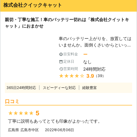
株式会社クイックキャット
親切・丁寧な施工！車のバッテリー切れは「株式会社クイットキ
ャット」におまかせ
車のバッテリー上がりを、放置しては
いませんか。面倒くさいからといって
バッテリー上がりを放置してしまう
ー
目安料金
と、タンク内のガソリンが固まって詰
なし
定休日
まりを引き起こす恐れがあります。そ
24時間対応
営業時間
のため、車のバッテリー上がりはすぐ
★★★★★
3.9
（39）
にでも解消する必要があるのです。
もしも車のバッテリー切れが起きたと
365日24時間対応
スピーディーな対応
経験豊富
きは、「株式会社クイックキャット」
におまかせください！ ●車のバッテ
口コミ
リーが上がるのは充電がなくなったか
ら 車のバッテリーが上がってしまう
5
★★★★★
のは、バッテリー内の充電が無くなっ
丁寧に説明もあってとても印象がよかったです。
てしまったからです。車のエンジンは
バッテリー内の電気を利用して動きだ
広島県
広島市中区
2022年06月06日
すので、バッテリー内の電気がなくな