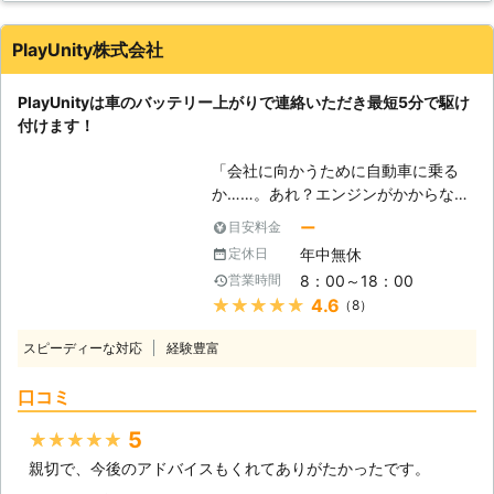
ってしまうと、車は動かなくなりま
す。 またエンジンだけではなくカー
PlayUnity株式会社
ナビやオーディオといった、電気を利
用する電装部品もバッテリー切れによ
PlayUnityは車のバッテリー上がりで連絡いただき最短5分で駆け
って動かなくなってしまいます。
付けます！
●24時間365日で対応可能！突然の事
態にも安心して作業を依頼することが
「会社に向かうために自動車に乗る
できます 車のバッテリーが上がって
か……。あれ？エンジンがかからな
しまったことに気づくのは、車を運転
い！」 出勤前に車が動かないと、焦
しようとしたけれどうんともすんとも
ー
目安料金
りますよね。当たり前のように動くと
動かないときです。実際に運転をしよ
年中無休
定休日
思っていたので、今から電車で会社に
うとしたその瞬間に気が付くので、時
8：00～18：00
営業時間
行こうにも、遅刻してしまうかもしれ
間的に余裕がないことも多いでしょ
★★★★★
4.6
（8）
ません。「どうせ遅刻するなら、車が
う。 そんなときこそ、弊社「株式会
動くようにしてからにしよう！」そん
社クイックキャット」の出番です！弊
スピーディーな対応
経験豊富
なときは弊社「PlayUnity」が高速で
社は、24時間365日対応していま
お客様の元へ駆けつけて、お助けしま
す。毎日いつでもお客様のご依頼に備
口コミ
す！ 【最短5分で駆け付けます】 エ
えて準備しているからこそ、お客様か
ンジンがかからない場合、多くはバッ
らご連絡があったときに迅速に駆けつ
5
★★★★★
テリーが上がってしまっています。弊
けることができるのです。 また最短
親切で、今後のアドバイスもくれてありがたかったです。
社は、多くのスタッフを至る所に配置
30分で対応できるので、バッテリー