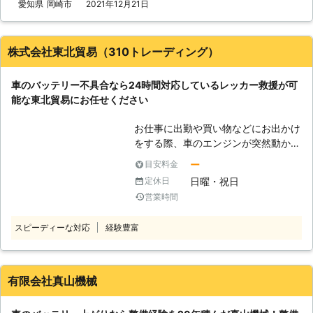
しているので、お客様からお電話いた
愛知県
岡崎市
2021年12月21日
のトラブルに迅速に解決して、車を走
だて最短5分で駆け付けバッテリー上
らせることが可能です。お客様がすぐ
がりを修復いたします。ちなみに平均
にでも運転ができる状況になるように
到着時間は約30分なので、早く車を
努めさせていただきますので、車のバ
株式会社東北貿易（310トレーディング）
動くようにしたい方にこそご利用いた
ッテリーが上がった時はぜひ弊社をご
だきたいのです。 また到着後、下記
利用くださいませ。
車のバッテリー不具合なら24時間対応しているレッカー救援が可
の方法を用いてお客様のお悩みを解決
能な東北貿易にお任せください
いたします。 【どんな風にカーバッ
テリーの問題を解決するのか？】 弊
お仕事に出勤や買い物などにお出かけ
社はジャンプスタートを使ってお客様
をする際、車のエンジンが突然動かな
のカーバッテリーへ電力を注入しま
くなっては困りますよね。 車の不具
す。ジャンプスタートとは、弊社の自
ー
目安料金
合は一般道や高速道路でも多く、その
動車を使ってお客様のバッテリーと接
日曜・祝日
定休日
なかでも車のバッテリー上がりに関す
続することです。 もし、それで解決
営業時間
る救援依頼はとくに多い案件です。
できなかった場合、バッテリーが寿命
車のバッテリー上がりでお困りのとき
の可能性があります。そんなときは、
スピーディーな対応
経験豊富
は、24時間レッカーでの救援もおこ
車のバッテリーを交換いたしますので
なっている株式会社東北貿易へ。 お
ご安心ください。その他にバッテリー
客様の車に関する不具合を解決しに伺
液の補充などにも対応しています。
いますので、弊社にお任せください。
弊社はこれらのサービスを提供して、
有限会社真山機械
<レッカー車での救援ならお任せくだ
お客様のお悩みや不安を解決すること
さい> 車の不具合はいつ発生するか分
を第一に考えています。もし、カーバ