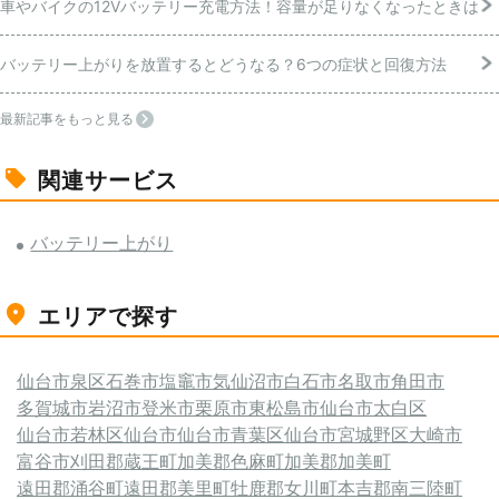
車やバイクの12Vバッテリー充電方法！容量が足りなくなったときは
バッテリー上がりを放置するとどうなる？6つの症状と回復方法
最新記事をもっと見る
関連サービス
バッテリー上がり
エリアで探す
仙台市泉区
石巻市
塩竈市
気仙沼市
白石市
名取市
角田市
多賀城市
岩沼市
登米市
栗原市
東松島市
仙台市太白区
仙台市若林区
仙台市
仙台市青葉区
仙台市宮城野区
大崎市
富谷市
刈田郡蔵王町
加美郡色麻町
加美郡加美町
遠田郡涌谷町
遠田郡美里町
牡鹿郡女川町
本吉郡南三陸町