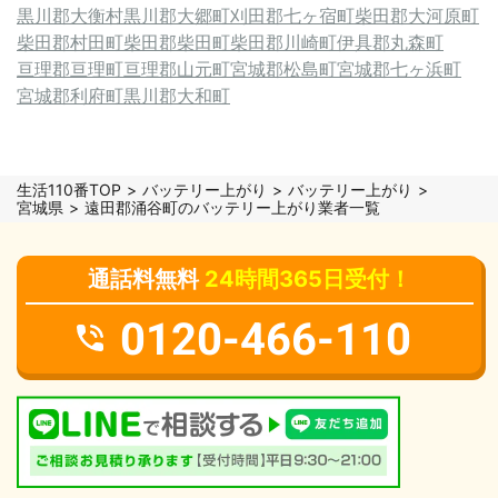
黒川郡大衡村
黒川郡大郷町
刈田郡七ヶ宿町
柴田郡大河原町
柴田郡村田町
柴田郡柴田町
柴田郡川崎町
伊具郡丸森町
亘理郡亘理町
亘理郡山元町
宮城郡松島町
宮城郡七ヶ浜町
宮城郡利府町
黒川郡大和町
生活110番TOP
バッテリー上がり
バッテリー上がり
宮城県
遠田郡涌谷町のバッテリー上がり業者一覧
通話料無料
24時間365日受付！
0120-466-110