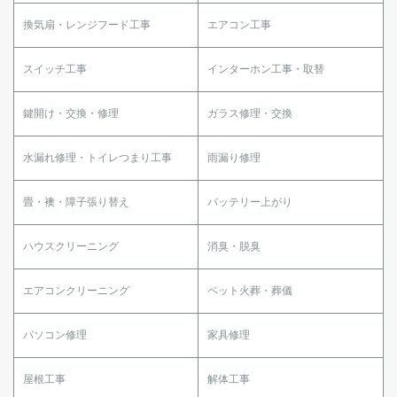
換気扇・レンジフード工事
エアコン工事
スイッチ工事
インターホン工事・取替
鍵開け・交換・修理
ガラス修理・交換
水漏れ修理・トイレつまり工事
雨漏り修理
畳・襖・障子張り替え
バッテリー上がり
ハウスクリーニング
消臭・脱臭
エアコンクリーニング
ペット火葬・葬儀
パソコン修理
家具修理
屋根工事
解体工事