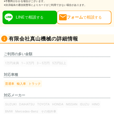
※手数料がかかる場合がございます。
※決済端末の通信状態等によりカードがご利用できない場合があります。
LINE
相談
フォーム
相談
で
する
で
する
有限会社真山機械の詳細情報
ご利用の多い金額
1万円未満
1～3万円
3～5万円
5万円以上
対応車種
普通車
輸入車
トラック
対応メーカー
SUZUKI
DAIHATSU
TOYOTA
HONDA
NISSAN
ISUZU
HINO
BMW
Mercedes-Benz
その他外車