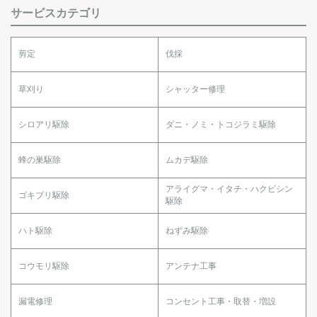
サービスカテゴリ
剪定
伐採
草刈り
シャッター修理
シロアリ駆除
ダニ・ノミ・トコジラミ駆除
蜂の巣駆除
ムカデ駆除
アライグマ・イタチ・ハクビシン
ゴキブリ駆除
駆除
ハト駆除
ねずみ駆除
コウモリ駆除
アンテナ工事
漏電修理
コンセント工事・取替・増設