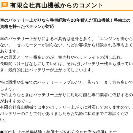
有限会社真山機械からのコメント
車のバッテリー上がりなら整備経験を20年積んだ真山機械！整備士の
資格を持ったベテランが対応
車のバッテリー上がりによる不具合は意外と多く、「エンジンが掛から
ない」「セルモーターが回らない」などお客様から相談される事もよく
あります。
その原因として一番多いのが、室内灯やヘッドライトの消し忘れ。
長時間つけっぱなしにしていれば、それだけバッテリー残量も減ってい
き、最終的にはバッテリーが上がってしまいます。
特に職場や出先でのバッテリートラブルだと、焦ってしまう方も多いで
しょう。
そのようなときはバッテリー上がりに対応可能な専門業者に依頼するの
がおすすめです。
有限会社真山機械では車のバッテリー上がりに対応しておりますので、
バッテリーのことで何かありましたらお気軽に私達までご相談くださ
い。
●20年以上の整備経験！整備士が安心安全な作業を提供します