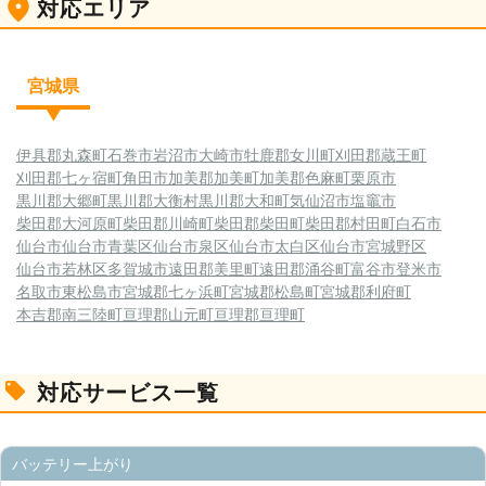
対応エリア
宮城県
伊具郡丸森町
石巻市
岩沼市
大崎市
牡鹿郡女川町
刈田郡蔵王町
刈田郡七ヶ宿町
角田市
加美郡加美町
加美郡色麻町
栗原市
黒川郡大郷町
黒川郡大衡村
黒川郡大和町
気仙沼市
塩竈市
柴田郡大河原町
柴田郡川崎町
柴田郡柴田町
柴田郡村田町
白石市
仙台市
仙台市青葉区
仙台市泉区
仙台市太白区
仙台市宮城野区
仙台市若林区
多賀城市
遠田郡美里町
遠田郡涌谷町
富谷市
登米市
名取市
東松島市
宮城郡七ヶ浜町
宮城郡松島町
宮城郡利府町
本吉郡南三陸町
亘理郡山元町
亘理郡亘理町
対応サービス一覧
バッテリー上がり