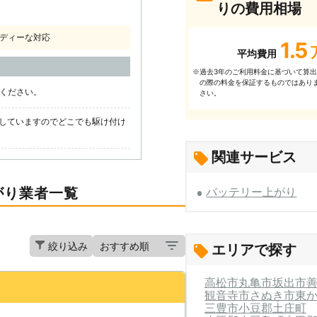
りの費用相場
ディーな対応
1.5
平均費用
過去3年のご利⽤料⾦に基づいて算
※
の際の料⾦を保証するものではあり
話ください。
さい。
していますのでどこでも駆け付け
関連サービス
がり業者一覧
バッテリー上がり
絞り込み
エリアで探す
高松市
丸亀市
坂出市
観音寺市
さぬき市
東
三豊市
小豆郡土庄町