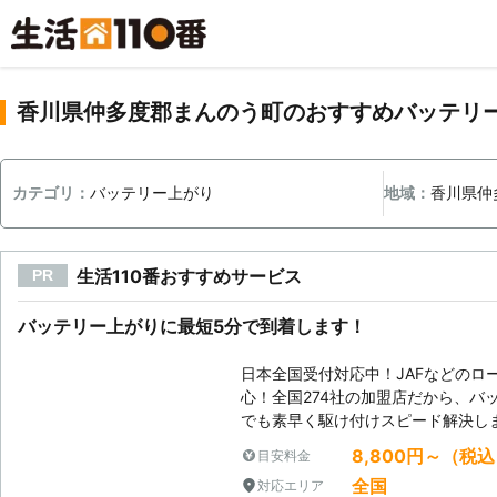
香川県仲多度郡まんのう町のおすすめバッテリ
カテゴリ：
バッテリー上がり
地域：
香川県仲
生活110番おすすめサービス
PR
バッテリー上がりに最短5分で到着します！
日本全国受付対応中！JAFなどのロ
心！全国274社の加盟店だから、バ
でも素早く駆け付けスピード解決し
8,800円～（税
目安料金
全国
対応エリア