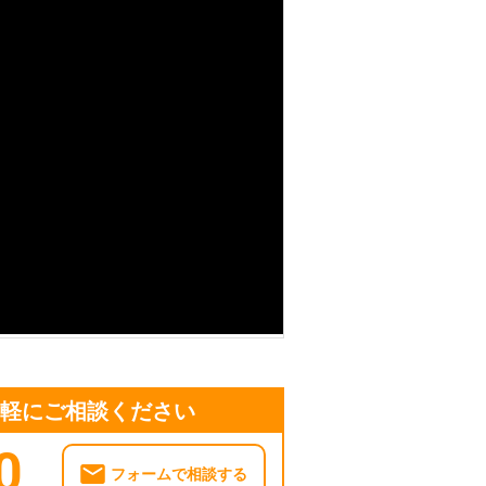
ます 車のバッテリーのことで何かあり
無休で対応！レ
も可能 バッテリー上がりの原因の多く
れです。 特にデパートやスーパーな
ったら車が動かせず焦ってしまいますよ
中無休で対応している弊社「カーショッ
ップ
できなかった際でも代車をすぐに手配で
 24時間年中無休で対応しております
さい。
気軽にご相談ください
0
フォームで相談する