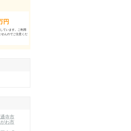
万円
出しています。ご利⽤
ませんのでご注意くだ
善通寺市
かがわ市