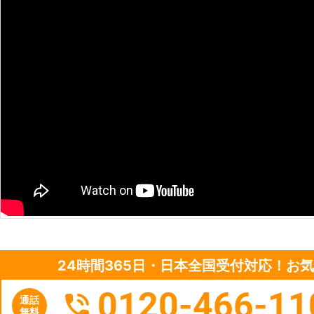
期に関してのお話もさせていただき
ましたら弊社までお気軽にご相談ください。 ●24時間年中
ンタカー会社直営店のため代車手配
が、室内灯やヘッドライトの消し忘
ど、外出先の駐車場で発生してしま
ね。 そのようなときは、24時間年
プジャスティス」へご連絡ください。 弊社はレンタカー会社直営ショ
のため、万が一トラブルが即時解決
きるメリットがあります。 車のバッテリーのことで何かありましたら、弊
社「カーショップジャスティス」へ。
ので、いつでもお気軽にご相談くだ
24時間365日・日本全国受付対応！お
0120-466-11
通話
無料