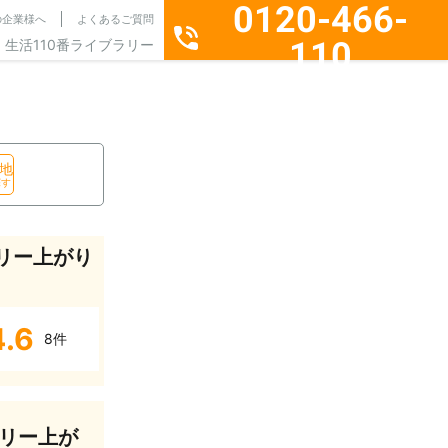
0120-466-
の企業様へ
よくあるご質問
110
生活110番ライブラリー
通話料無料・24時間365日受付
地
探す
リー上がり
4.6
8件
リー上が