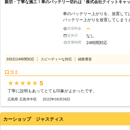
親切・丁寧な施工！車のバッテリー切れは「株式会社クイットキャ
車のバッテリー上がりを、放置して
バッテリー上がりを放置してしまう
りを引き起こす恐れがあります。そ
ー
目安料金
でも解消する必要があるのです。 もしも車のバッテリー切れが起きたとき
なし
定休日
は、「株式会社クイックキャット」におまかせ
24時間対応
営業時間
ーが上がるのは充電がなくなったか
は、バッテリー内の充電が無くなっ
ッテリー内の電気を利用して動きだ
365日24時間対応
スピーディーな対応
経験豊富
てしまうと、車は動かなくなります。 またエンジンだけではなくカー
やオーディオといった、電気を利用
口コミ
動かなくなってしまいます。 ●24時間365日で対応可能！突然の事態にも
安心して作業を依頼することができます 車のバッテリーが上がっ
★★★★★
5
たことに気づくのは、車を運転しよ
丁寧に説明もあってとても印象がよかったです。
いときです。実際に運転をしようと
余裕がないことも多いでしょう。 そんなときこそ、弊社「株式会社クイッ
広島県
広島市中区
2022年06月06日
クキャット」の出番です！弊社は、2
つでもお客様のご依頼に備えて準備
あったときに迅速に駆けつけることができるのです
カーショップ ジャスティス
できるので、バッテリーのトラブル
可能です。お客様がすぐにでも運転