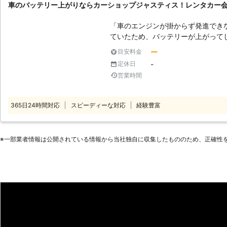
車のバッテリー上がりならカーショップジャスティス！レンタカー
ただきますので、車のバッテリーが
ませ。
「車のエンジンが掛からず発進でき
ていたため、バッテリーが上がってしまった」 近年では
バッテリー上がりに関するトラブル
ー
目安料金
上がってしまっては身動きが取れな
-
定休日
弊社「カーショップジャスティス」
営業時間
ー上がり以外にも、車の鍵開け・鍵
取りなど、車に関することなら何でも対応可能です
スティスが選ばれる理由】 弊社に
365日24時間対応
スピーディーな対応
経験豊富
す。 ●経験豊富なスタッフがバッテリー上がりに対応！ 車のバッテリー供
給はただ単に電気を供給すれば良い
型トラックでは供給する電圧数が違
※⼀部業者情報は公開されている情報から当社独⾃に収集したもののため、正確性
必要があります。 車のバッテリー
テリーの劣化に繋がったり、火災の原因
ない方では新たな問題発生に繋がる
上がりに遭遇した際は、個人で対処
任せを。 弊社「カーショップジャスティス」に在籍するスタッフが乗用車
や大型トラック、それぞれに合った
決いたします。 またバッテリーの
の劣化状況によってどれくらいの期