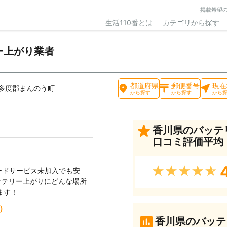
掲載希望
生活110番とは
カテゴリから探す
ー上がり業者
都道府県
郵便番号
現在
多度郡まんのう町
から探す
から探す
から
香川県のバッテ
口コミ評価平均
★★★★★
ードサービス未加入でも安
ッテリー上がりにどんな場所
ます！
込）
香川県のバッテ