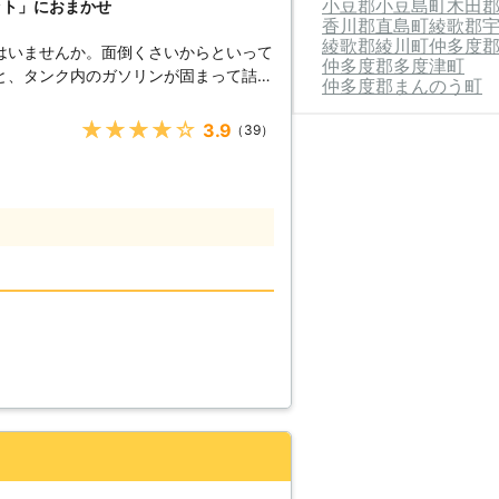
小豆郡小豆島町
木田
ット」におまかせ
香川郡直島町
綾歌郡
綾歌郡綾川町
仲多度
はいませんか。面倒くさいからといって
仲多度郡多度津町
と、タンク内のガソリンが固まって詰ま
仲多度郡まんのう町
のため、車のバッテリー上がりはすぐに
★★★★★
3.9
（39）
ください！ ●車のバッテリ
ら 車のバッテリーが上がってしまうの
てしまったからです。車のエンジンはバ
すので、バッテリー内の電気がなくなっ
ナビ
する電装部品もバッテリー切れによって
てしまっ
うとしたけれどうんともすんとも動かな
したその瞬間に気が付くので、時間的に
4時間365日対応しています。毎日い
しているからこそ、お客様からご連絡が
。 また最短30分で対応
に迅速に解決して、車を走らせることが
ができる状況になるように努めさせてい