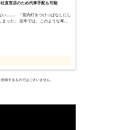
会社直営店のため代車手配も可能
上がった時はぜひ弊社をご利用ください
ない……」 「室内灯をつけっぱなしにし
、このような車の
も増加しています。 車のバッテリーが
くなってしまいますので、緊急時の際は
までご相談ください。 弊社はバッテリ
製作、車のガラス修理・交換、各種買い
。 【カーショップジャ
は、お客様から選ばれる理由がございま
という訳ではありません。 乗用車や大
うため、同じ電圧同士で電気を供給する
を担保するものではございません。
供給は知識がない方がおこなうと、バッ
となってしまうことも……。 知識の
こともありますので、万が一バッテリー
するのではなく専門業者である弊社にお
電圧数で電力供給をおこない、問題を解
状態や容量を正確に見極め、バッテリー
間走行可能なのか、バッテリーの交換時