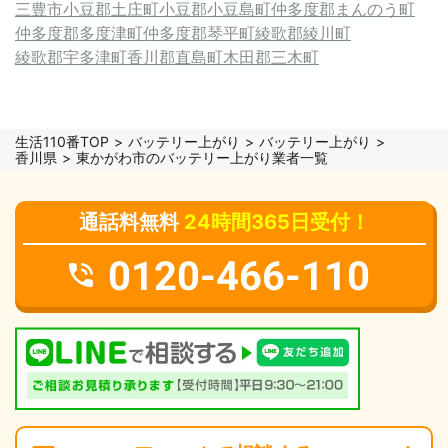
三豊市
小豆郡土庄町
小豆郡小豆島町
仲多度郡まんのう町
仲多度郡多度津町
仲多度郡琴平町
綾歌郡綾川町
綾歌郡宇多津町
香川郡直島町
木田郡三木町
生活110番TOP
バッテリー上がり
バッテリー上がり
香川県
東かがわ市のバッテリー上がり業者一覧
通話料無料
24時間365日受付！
0120-466-110