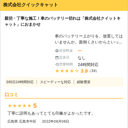
株式会社クイックキャット
親切・丁寧な施工！車のバッテリー切れは「株式会社クイットキ
ャット」におまかせ
車のバッテリー上がりを、放置しては
いませんか。面倒くさいからといって
バッテリー上がりを放置してしまう
ー
目安料金
と、タンク内のガソリンが固まって詰
なし
定休日
まりを引き起こす恐れがあります。そ
24時間対応
営業時間
のため、車のバッテリー上がりはすぐ
★★★★★
3.9
（39）
にでも解消する必要があるのです。
もしも車のバッテリー切れが起きたと
365日24時間対応
スピーディーな対応
経験豊富
きは、「株式会社クイックキャット」
におまかせください！ ●車のバッテ
口コミ
リーが上がるのは充電がなくなったか
ら 車のバッテリーが上がってしまう
5
★★★★★
のは、バッテリー内の充電が無くなっ
丁寧に説明もあってとても印象がよかったです。
てしまったからです。車のエンジンは
バッテリー内の電気を利用して動きだ
広島県
広島市中区
2022年06月06日
すので、バッテリー内の電気がなくな