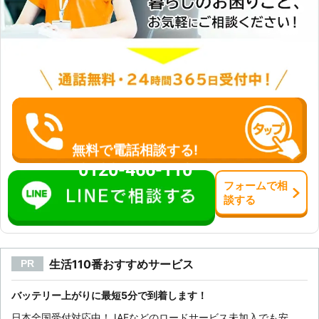
リーの劣化状況によってどれくらいの
期間走行可能なのか、バッテリーの交
換時期に関してのお話もさせていただ
きます 車のバッテリーのことで何か
ありましたら弊社までお気軽にご相談
ください。 ●24時間年中無休で対
応！レンタカー会社直営店のため代車
手配も可能 バッテリー上がりの原因
の多くが、室内灯やヘッドライトの消
し忘れです。 特にデパートやスーパ
無料で電話相談する!
ーなど、外出先の駐車場で発生してし
0120-466-110
まったら車が動かせず焦ってしまいま
フォーム
で
相
すよね。 そのようなときは、24時間
談
する
年中無休で対応している弊社「カーシ
ョップジャスティス」へご連絡くださ
い。 弊社はレンタカー会社直営ショ
ップのため、万が一トラブルが即時解
生活110番おすすめサービス
PR
決できなかった際でも代車をすぐに手
配できるメリットがあります。 車の
バッテリーのことで何かありました
バッテリー上がりに最短5分で到着します！
ら、弊社「カーショップジャスティ
日本全国受付対応中！JAFなどのロードサービス未加入でも安