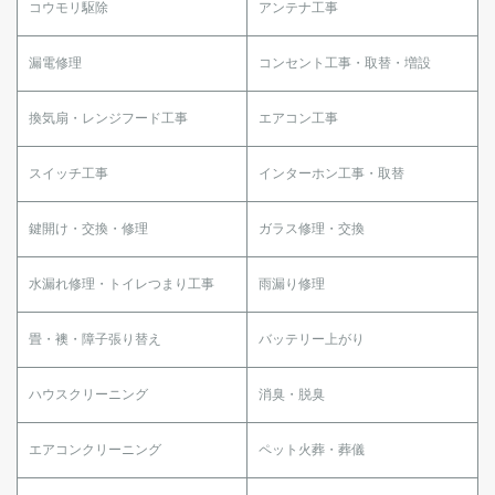
コウモリ駆除
アンテナ工事
漏電修理
コンセント工事・取替・増設
換気扇・レンジフード工事
エアコン工事
スイッチ工事
インターホン工事・取替
鍵開け・交換・修理
ガラス修理・交換
水漏れ修理・トイレつまり工事
雨漏り修理
畳・襖・障子張り替え
バッテリー上がり
ハウスクリーニング
消臭・脱臭
エアコンクリーニング
ペット火葬・葬儀