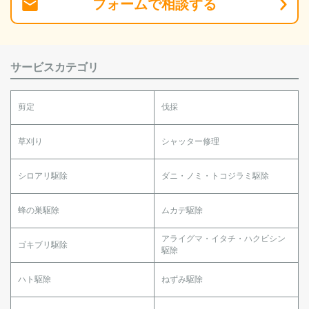
フォーム
で
相談
する
サービスカテゴリ
剪定
伐採
草刈り
シャッター修理
シロアリ駆除
ダニ・ノミ・トコジラミ駆除
蜂の巣駆除
ムカデ駆除
アライグマ・イタチ・ハクビシン
ゴキブリ駆除
駆除
ハト駆除
ねずみ駆除