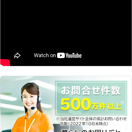
スティスが選ばれる理由】 弊社に
のトラブルに迅速に解決して、車を走
は、お客様から選ばれる理由がござい
らせることが可能です。お客様がすぐ
ます。 ●経験豊富なスタッフがバッ
にでも運転ができる状況になるように
テリー上がりに対応！ 車のバッテリ
努めさせていただきますので、車のバ
ー供給はただ単に電気を供給すれば良
ッテリーが上がった時はぜひ弊社をご
いという訳ではありません。 乗用車
利用くださいませ。
や大型トラックでは供給する電圧数が
違うため、同じ電圧同士で電気を供給
する必要があります。 車のバッテリ
ー供給は知識がない方がおこなうと、
バッテリーの劣化に繋がったり、火災
の原因となってしまうことも……。 知
識のない方では新たな問題発生に繋が
ることもありますので、万が一バッテ
リー上がりに遭遇した際は、個人で対
処するのではなく専門業者である弊社
にお任せを。 弊社「カーショップジ
ャスティス」に在籍するスタッフが乗
用車や大型トラック、それぞれに合っ
た電圧数で電力供給をおこない、問題
を解決いたします。 またバッテリー
の状態や容量を正確に見極め、バッテ