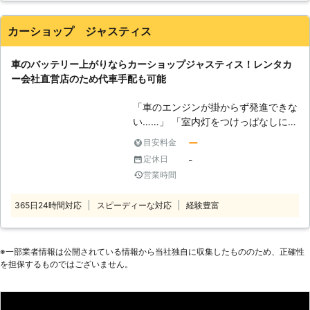
ってしまうと、車は動かなくなりま
す。 またエンジンだけではなくカー
カーショップ ジャスティス
ナビやオーディオといった、電気を利
用する電装部品もバッテリー切れによ
車のバッテリー上がりならカーショップジャスティス！レンタカ
って動かなくなってしまいます。
ー会社直営店のため代車手配も可能
●24時間365日で対応可能！突然の事
態にも安心して作業を依頼することが
「車のエンジンが掛からず発進できな
できます 車のバッテリーが上がって
い……」 「室内灯をつけっぱなしにし
しまったことに気づくのは、車を運転
ていたため、バッテリーが上がってし
しようとしたけれどうんともすんとも
ー
目安料金
まった」 近年では、このような車の
動かないときです。実際に運転をしよ
-
定休日
バッテリー上がりに関するトラブルも
うとしたその瞬間に気が付くので、時
営業時間
増加しています。 車のバッテリーが
間的に余裕がないことも多いでしょ
上がってしまっては身動きが取れなく
う。 そんなときこそ、弊社「株式会
365日24時間対応
スピーディーな対応
経験豊富
なってしまいますので、緊急時の際は
社クイックキャット」の出番です！弊
弊社「カーショップジャスティス」ま
社は、24時間365日対応していま
でご相談ください。 弊社はバッテリ
す。毎日いつでもお客様のご依頼に備
ー上がり以外にも、車の鍵開け・鍵製
※⼀部業者情報は公開されている情報から当社独⾃に収集したもののため、正確性
えて準備しているからこそ、お客様か
を担保するものではございません。
作、車のガラス修理・交換、各種買い
らご連絡があったときに迅速に駆けつ
取りなど、車に関することなら何でも
けることができるのです。 また最短
対応可能です。 【カーショップジャ
30分で対応できるので、バッテリー