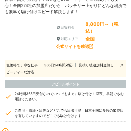
ス」へ。 24時間年中無休で対応して
心！全国274社の加盟店だから、バッテリー上がりにどんな場所で
おりますので、いつでもお気軽にご相
も素早く駆け付けスピード解決します！
談ください。
8,800円～（税
目安料金
込）
全国
対応エリア
公式サイトを確認
低価格で丁寧な仕事
365日24時間対応
見積り後追加料金無し
ス
ピーディーな対応
アピールポイント
24時間365日受付なのでいつでもすぐに駆け付け！深夜、早朝でもお
電話ください。
ご自宅・職場・出先などどこでも出張可能！日本全国に多数の加盟店
を有していますのでどこでも駆け付けます！