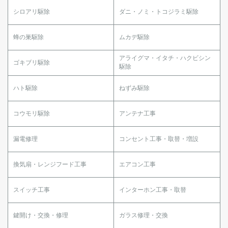
シロアリ駆除
ダニ・ノミ・トコジラミ駆除
蜂の巣駆除
ムカデ駆除
アライグマ・イタチ・ハクビシン
ゴキブリ駆除
駆除
ハト駆除
ねずみ駆除
コウモリ駆除
アンテナ工事
漏電修理
コンセント工事・取替・増設
換気扇・レンジフード工事
エアコン工事
スイッチ工事
インターホン工事・取替
鍵開け・交換・修理
ガラス修理・交換