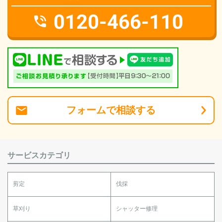
0120-466-110
フォーム
で
相談
する
サービスカテゴリ
剪定
伐採
草刈り
シャッター修理