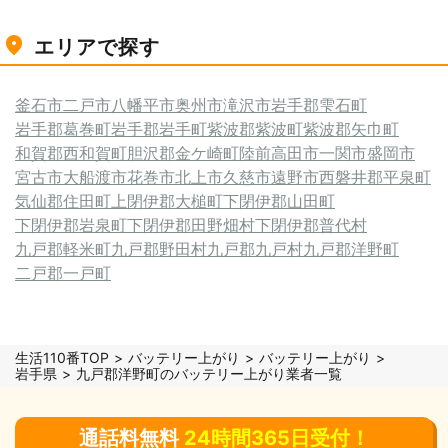
エリアで探す
釜石市
二戸市
八幡平市
奥州市
滝沢市
岩手郡雫石町
岩手郡葛巻町
岩手郡岩手町
紫波郡紫波町
紫波郡矢巾町
和賀郡西和賀町
胆沢郡金ケ崎町
陸前高田市
一関市
盛岡市
宮古市
大船渡市
花巻市
北上市
久慈市
遠野市
西磐井郡平泉町
気仙郡住田町
上閉伊郡大槌町
下閉伊郡山田町
下閉伊郡岩泉町
下閉伊郡田野畑村
下閉伊郡普代村
九戸郡軽米町
九戸郡野田村
九戸郡九戸村
九戸郡洋野町
二戸郡一戸町
生活110番TOP
バッテリー上がり
バッテリー上がり
岩手県
九戸郡洋野町のバッテリー上がり業者一覧
通話料無料
24時間365日受付！