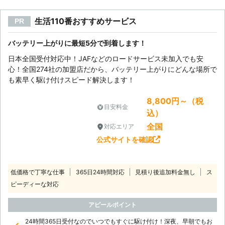
生活110番おすすめサービス
PR
バッテリー上がりに最短5分で到着します！
日本全国受付対応中！JAFなどのロードサービス未加入でも安
心！全国274社の加盟店だから、バッテリー上がりにどんな場所で
も素早く駆け付けスピード解決します！
8,800円～（税
目安料金
込）
全国
対応エリア
公式サイトを確認
低価格で丁寧な仕事
365日24時間対応
見積り後追加料金無し
ス
ピーディーな対応
アピールポイント
24時間365日受付なのでいつでもすぐに駆け付け！深夜、早朝でもお