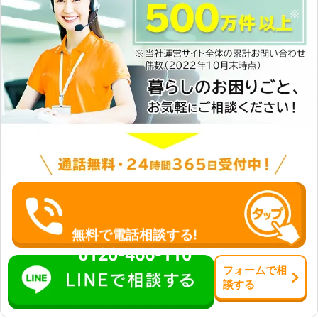
のトラブルに迅速に解決して、車を走
らせることが可能です。お客様がすぐ
にでも運転ができる状況になるように
努めさせていただきますので、車のバ
ッテリーが上がった時はぜひ弊社をご
利用くださいませ。
無料で電話相談する!
0120-466-110
フォーム
で
相
談
する