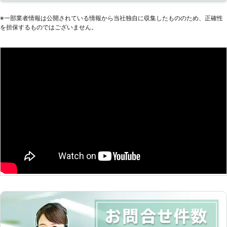
ってしまうと、車は動かなくなりま
す。 またエンジンだけではなくカー
※⼀部業者情報は公開されている情報から当社独⾃に収集したもののため、正確性
を担保するものではございません。
ナビやオーディオといった、電気を利
用する電装部品もバッテリー切れによ
って動かなくなってしまいます。
●24時間365日で対応可能！突然の事
態にも安心して作業を依頼することが
できます 車のバッテリーが上がって
しまったことに気づくのは、車を運転
しようとしたけれどうんともすんとも
動かないときです。実際に運転をしよ
うとしたその瞬間に気が付くので、時
間的に余裕がないことも多いでしょ
う。 そんなときこそ、弊社「株式会
社クイックキャット」の出番です！弊
社は、24時間365日対応していま
す。毎日いつでもお客様のご依頼に備
えて準備しているからこそ、お客様か
らご連絡があったときに迅速に駆けつ
けることができるのです。 また最短
30分で対応できるので、バッテリー