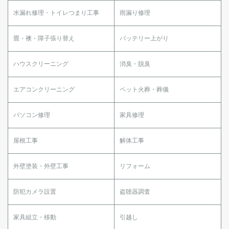
水漏れ修理・トイレつまり工事
雨漏り修理
畳・襖・障子張り替え
バッテリー上がり
ハウスクリーニング
消臭・脱臭
エアコンクリーニング
ペット火葬・葬儀
パソコン修理
家具修理
屋根工事
解体工事
外壁塗装・外壁工事
リフォーム
防犯カメラ設置
盗聴器調査
家具組立・移動
引越し