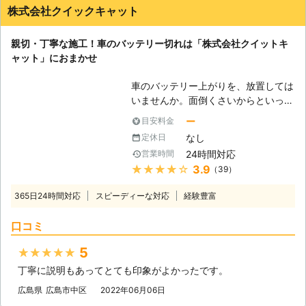
株式会社クイックキャット
親切・丁寧な施工！車のバッテリー切れは「株式会社クイットキ
ャット」におまかせ
車のバッテリー上がりを、放置しては
いませんか。面倒くさいからといって
バッテリー上がりを放置してしまう
ー
目安料金
と、タンク内のガソリンが固まって詰
なし
定休日
まりを引き起こす恐れがあります。そ
24時間対応
営業時間
のため、車のバッテリー上がりはすぐ
★★★★★
3.9
（39）
にでも解消する必要があるのです。
もしも車のバッテリー切れが起きたと
365日24時間対応
スピーディーな対応
経験豊富
きは、「株式会社クイックキャット」
におまかせください！ ●車のバッテ
口コミ
リーが上がるのは充電がなくなったか
ら 車のバッテリーが上がってしまう
5
★★★★★
のは、バッテリー内の充電が無くなっ
丁寧に説明もあってとても印象がよかったです。
てしまったからです。車のエンジンは
バッテリー内の電気を利用して動きだ
広島県
広島市中区
2022年06月06日
すので、バッテリー内の電気がなくな