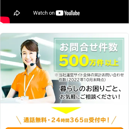
のお困り事を解決に導きます。 バッ
気軽にご相談ください。 【実際の施
テリー上がりのジャンプスタート対応
工実績】 ●岩手県奥州市 依頼内容：
も車のスペシャリストが対応するから
バッテリー交換後2-3年経っている。
技術も安心です。突然のトラブルから
エンジンがかからない。 メーカー：
日常のメンテナンスも当店にお任せ
ダイハツ 料金：12,000円 ●岩手県一
を！ <実際の施工実績> ●岩手県盛岡
関市 依頼内容；エンジンを付けたま
市 依頼内容：ライトをつけっぱなし
まにしたら、かからなくなった。 メ
にしたらエンジンがかからなくなっ
ーカー：ニッサン 料金：12,100円 ※
た。 メーカー：ホンダ 料金：7,700
税込価格です。 ※状況に応じて料金は
円 ※税込価格です。 ※距離や対応内容
変動します。
によって料金は変動します。