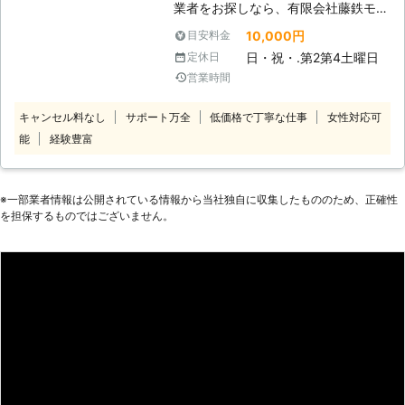
業者をお探しなら、有限会社藤鉄モー
さい。 【バッテリー交換にも対
ッテリーが上がった時はぜひ弊社をご
タースにお任せを！当店は盛岡市に拠
応！】 車バッテリー上がりの原因の
10,000円
目安料金
利用くださいませ。
点をおき、市内で駆けつけ対応してい
ひとつに、劣化があります。車のバッ
日・祝・.第2第4土曜日
定休日
ます。まずはご連絡からどう
テリーにも寿命があり使用状況にもよ
営業時間
ぞ。
りますが2～3年ほどといわれ、古く
<盛岡市内は最短
なると上がりやすくなってしまうので
キャンセル料なし
サポート万全
低価格で丁寧な仕事
女性対応可
30分！地元密着の当店にお任せを>
す。そんなときには車のバッテリー交
能
経験豊富
当店ではお客様から連絡をもらってか
換をおこないましょう。 当店でもバ
ら最短30分で現場到着！地元盛岡市
ッテリー交換に対応しており、バッテ
内に密着しているから、到着から作業
リー上がりの再発を防止できますよ。
までスムーズです。車のバッテリー上
※⼀部業者情報は公開されている情報から当社独⾃に収集したもののため、正確性
乗り方によって寿命はかわりますの
がりは早く対処して移動したいですよ
を担保するものではございません。
で、気になる場合には一度点検をご依
ね。 迅速対応のできる地元密着業者
頼ください。 【車のトータルアシス
といえば私たち、有限会社藤鉄モータ
タンス！車のことなら何でもご相談
ースにお任せを！ <普段は認証工場！
を】 一関市に拠点を置く私たちは、
車検整備もおこなうプロが在籍> 車の
車のトータルアシスタンスとして、地
バッテリーが上がったときだけでな
域密着でお客様のカーライフを応援し
く、普段からお客様のカーライフをサ
ています。車のバッテリー上がりの対
ポートしています。認証工場として車
応だけでなく、普段は車検や修理、板
検整備や点検、日々のメンテナンスま
金塗装などもおこなっているのです。
で幅広く対応。車のプロがお客様の車
車のことで気になることがあれば、お