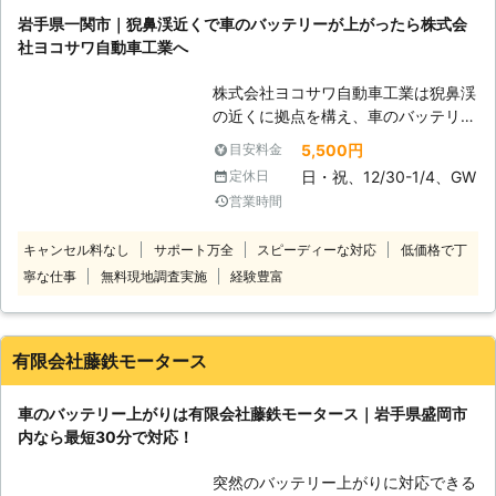
用する電装部品もバッテリー切れによ
岩手県一関市｜猊鼻渓近くで車のバッテリーが上がったら株式会
って動かなくなってしまいます。
社ヨコサワ自動車工業へ
●24時間365日で対応可能！突然の事
態にも安心して作業を依頼することが
株式会社ヨコサワ自動車工業は猊鼻渓
できます 車のバッテリーが上がって
の近くに拠点を構え、車のバッテリー
しまったことに気づくのは、車を運転
上がりに対応しています。「エンジン
しようとしたけれどうんともすんとも
5,500円
目安料金
が動かない！」とお困りのときにはご
動かないときです。実際に運転をしよ
日・祝、12/30-1/4、GW
定休日
連絡くださ
うとしたその瞬間に気が付くので、時
営業時間
い。
間的に余裕がないことも多いでしょ
う。 そんなときこそ、弊社「株式会
キャンセル料なし
サポート万全
スピーディーな対応
低価格で丁
【最短10分駆けつけ！
社クイックキャット」の出番です！弊
寧な仕事
無料現地調査実施
経験豊富
バッテリー上がりは当店へ】 車のバ
社は、24時間365日対応していま
ッテリー上がりで困ったらヨコサワ自
す。毎日いつでもお客様のご依頼に備
動車工業にお任せを！お電話をもらっ
えて準備しているからこそ、お客様か
てから最短10分でお客様のもとに到
らご連絡があったときに迅速に駆けつ
有限会社藤鉄モータース
着、エンジン始動（ジャンピング作
けることができるのです。 また最短
業）をおこないます。 車のバッテリ
30分で対応できるので、バッテリー
車のバッテリー上がりは有限会社藤鉄モータース｜岩手県盛岡市
ー上がりは迅速対応が肝心ですよね。
のトラブルに迅速に解決して、車を走
内なら最短30分で対応！
「バッテリー上がりでエンジンがかか
らせることが可能です。お客様がすぐ
らない！」そんなときは、地域に密着
にでも運転ができる状況になるように
突然のバッテリー上がりに対応できる
対応している当店にまずはご連絡くだ
努めさせていただきますので、車のバ