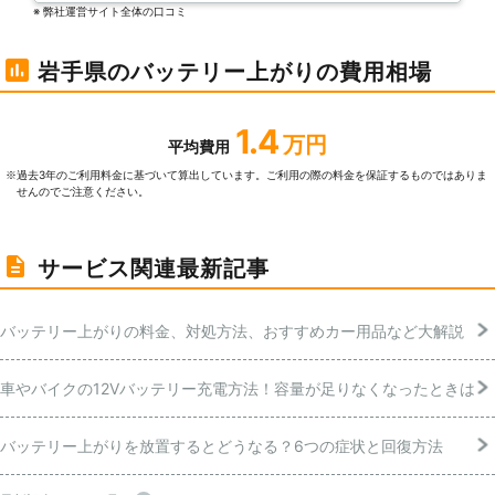
※ 弊社運営サイト全体の⼝コミ
岩手県のバッテリー上がりの費用相場
1.4
万円
平均費用
過去3年のご利⽤料⾦に基づいて算出しています。ご利⽤の際の料⾦を保証するものではありま
※
せんのでご注意ください。
サービス関連最新記事
バッテリー上がりの料金、対処方法、おすすめカー用品など大解説
車やバイクの12Vバッテリー充電方法！容量が足りなくなったときは
バッテリー上がりを放置するとどうなる？6つの症状と回復方法