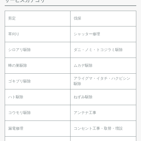
サービスカテゴリ
剪定
伐採
草刈り
シャッター修理
シロアリ駆除
ダニ・ノミ・トコジラミ駆除
蜂の巣駆除
ムカデ駆除
アライグマ・イタチ・ハクビシン
ゴキブリ駆除
駆除
ハト駆除
ねずみ駆除
コウモリ駆除
アンテナ工事
漏電修理
コンセント工事・取替・増設