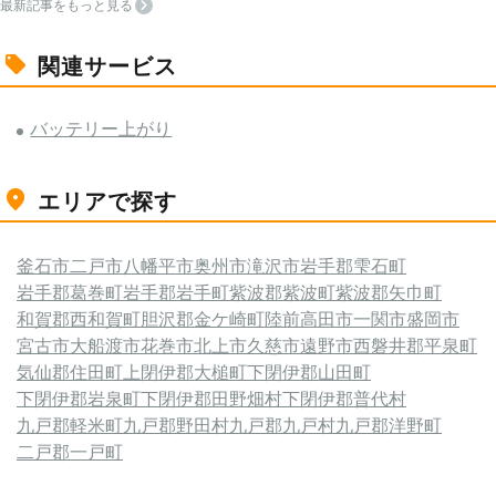
最新記事をもっと見る
関連サービス
バッテリー上がり
エリアで探す
釜石市
二戸市
八幡平市
奥州市
滝沢市
岩手郡雫石町
岩手郡葛巻町
岩手郡岩手町
紫波郡紫波町
紫波郡矢巾町
和賀郡西和賀町
胆沢郡金ケ崎町
陸前高田市
一関市
盛岡市
宮古市
大船渡市
花巻市
北上市
久慈市
遠野市
西磐井郡平泉町
気仙郡住田町
上閉伊郡大槌町
下閉伊郡山田町
下閉伊郡岩泉町
下閉伊郡田野畑村
下閉伊郡普代村
九戸郡軽米町
九戸郡野田村
九戸郡九戸村
九戸郡洋野町
二戸郡一戸町