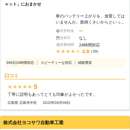
ャット」におまかせ
車のバッテリー上がりを、放置しては
いませんか。面倒くさいからといって
バッテリー上がりを放置してしまう
ー
目安料金
と、タンク内のガソリンが固まって詰
なし
定休日
まりを引き起こす恐れがあります。そ
24時間対応
営業時間
のため、車のバッテリー上がりはすぐ
★★★★★
3.9
（39）
にでも解消する必要があるのです。
もしも車のバッテリー切れが起きたと
365日24時間対応
スピーディーな対応
経験豊富
きは、「株式会社クイックキャット」
におまかせください！ ●車のバッテ
口コミ
リーが上がるのは充電がなくなったか
ら 車のバッテリーが上がってしまう
5
★★★★★
のは、バッテリー内の充電が無くなっ
丁寧に説明もあってとても印象がよかったです。
てしまったからです。車のエンジンは
バッテリー内の電気を利用して動きだ
広島県
広島市中区
2022年06月06日
すので、バッテリー内の電気がなくな
ってしまうと、車は動かなくなりま
す。 またエンジンだけではなくカー
株式会社ヨコサワ自動車工業
ナビやオーディオといった、電気を利