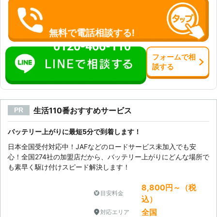
無料で電話相談する!
0120-466-110
フォーム
で
相
談
する
生活110番おすすめサービス
PR
バッテリー上がりに最短5分で到着します！
日本全国受付対応中！JAFなどのロードサービス未加入でも安
心！全国274社の加盟店だから、バッテリー上がりにどんな場所で
も素早く駆け付けスピード解決します！
8,800円～（税
目安料金
込）
全国
対応エリア