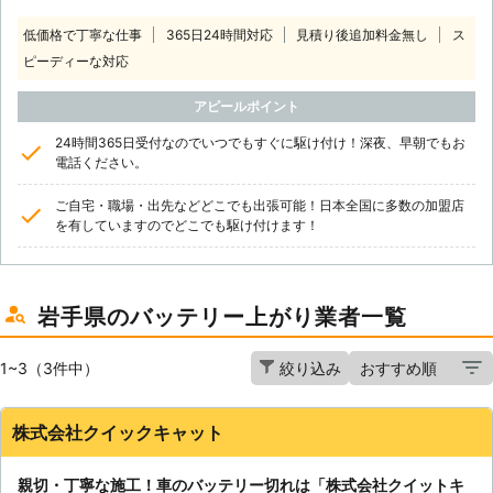
低価格で丁寧な仕事
365日24時間対応
見積り後追加料金無し
ス
ピーディーな対応
アピールポイント
24時間365日受付なのでいつでもすぐに駆け付け！深夜、早朝でもお
電話ください。
ご自宅・職場・出先などどこでも出張可能！日本全国に多数の加盟店
を有していますのでどこでも駆け付けます！
岩手県のバッテリー上がり業者一覧
1~3（3件中）
絞り込み
株式会社クイックキャット
親切・丁寧な施工！車のバッテリー切れは「株式会社クイットキ