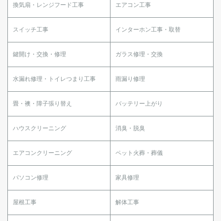
換気扇・レンジフード工事
エアコン工事
スイッチ工事
インターホン工事・取替
鍵開け・交換・修理
ガラス修理・交換
水漏れ修理・トイレつまり工事
雨漏り修理
畳・襖・障子張り替え
バッテリー上がり
ハウスクリーニング
消臭・脱臭
エアコンクリーニング
ペット火葬・葬儀
パソコン修理
家具修理
屋根工事
解体工事