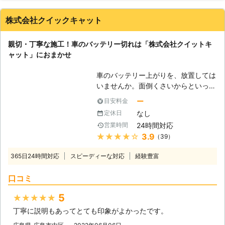
たします。 やはり料金や作業内容は
気になる事と思います。 お客様にご
株式会社クイックキャット
納得いただいてから作業しますので、
ご安心ください。 愛知でバッテリー
親切・丁寧な施工！車のバッテリー切れは「株式会社クイットキ
上がりの修理ならお任せください。
ャット」におまかせ
見積後の追加料金は一切ございませ
ん。
車のバッテリー上がりを、放置しては
いませんか。面倒くさいからといって
バッテリー上がりを放置してしまう
ー
目安料金
と、タンク内のガソリンが固まって詰
なし
定休日
まりを引き起こす恐れがあります。そ
24時間対応
営業時間
のため、車のバッテリー上がりはすぐ
★★★★★
3.9
（39）
にでも解消する必要があるのです。
もしも車のバッテリー切れが起きたと
365日24時間対応
スピーディーな対応
経験豊富
きは、「株式会社クイックキャット」
におまかせください！ ●車のバッテ
口コミ
リーが上がるのは充電がなくなったか
ら 車のバッテリーが上がってしまう
5
★★★★★
のは、バッテリー内の充電が無くなっ
丁寧に説明もあってとても印象がよかったです。
てしまったからです。車のエンジンは
バッテリー内の電気を利用して動きだ