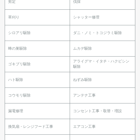
剪定
伐採
草刈り
シャッター修理
シロアリ駆除
ダニ・ノミ・トコジラミ駆除
蜂の巣駆除
ムカデ駆除
アライグマ・イタチ・ハクビシン
ゴキブリ駆除
駆除
ハト駆除
ねずみ駆除
コウモリ駆除
アンテナ工事
漏電修理
コンセント工事・取替・増設
換気扇・レンジフード工事
エアコン工事