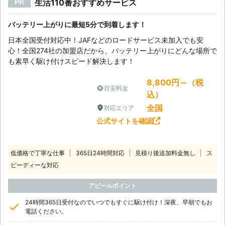
生活110番おすすめサービス
PR
バッテリー上がりに最短5分で到着します！
日本全国受付対応中！JAFなどのロードサービス未加入でも安
心！全国274社の加盟店だから、バッテリー上がりにどんな場所で
も素早く駆け付けスピード解決します！
8,800円～（税
目安料金
込）
全国
対応エリア
公式サイトを確認
低価格で丁寧な仕事
365日24時間対応
見積り後追加料金無し
ス
ピーディーな対応
アピールポイント
24時間365日受付なのでいつでもすぐに駆け付け！深夜、早朝でもお
電話ください。