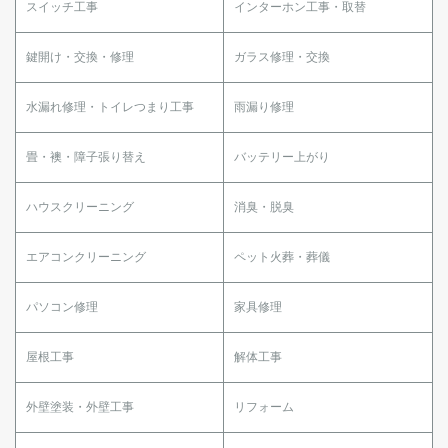
スイッチ工事
インターホン工事・取替
鍵開け・交換・修理
ガラス修理・交換
水漏れ修理・トイレつまり工事
雨漏り修理
畳・襖・障子張り替え
バッテリー上がり
ハウスクリーニング
消臭・脱臭
エアコンクリーニング
ペット火葬・葬儀
パソコン修理
家具修理
屋根工事
解体工事
外壁塗装・外壁工事
リフォーム