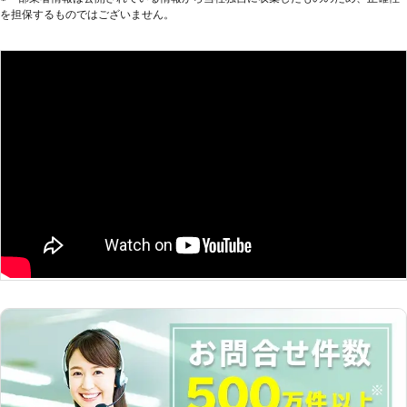
を担保するものではございません。
動くようにしたい方にこそご利用いた
だきたいのです。 また到着後、下記
の方法を用いてお客様のお悩みを解決
いたします。 【どんな風にカーバッ
テリーの問題を解決するのか？】 弊
社はジャンプスタートを使ってお客様
のカーバッテリーへ電力を注入しま
す。ジャンプスタートとは、弊社の自
動車を使ってお客様のバッテリーと接
続することです。 もし、それで解決
できなかった場合、バッテリーが寿命
の可能性があります。そんなときは、
車のバッテリーを交換いたしますので
ご安心ください。その他にバッテリー
液の補充などにも対応しています。
弊社はこれらのサービスを提供して、
お客様のお悩みや不安を解決すること
を第一に考えています。もし、カーバ
ッテリーに関するお悩みがありました
ら、ぜひ弊社までお電話ください。