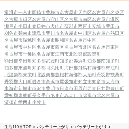
常滑市
一宮市
岡崎市
豊橋市
名古屋市天白区
名古屋市名東区
名古屋市緑区
名古屋市守山区
名古屋市南区
名古屋市港区
瀬戸市
半田市
春日井市
犬山市
蒲郡市
西尾市
安城市
豊田市
刈谷市
碧南市
津島市
豊川市
名古屋市中川区
名古屋市熱田区
名古屋市瑞穂区
名古屋市昭和区
名古屋市中区
名古屋市中村区
名古屋市西区
名古屋市北区
名古屋市東区
名古屋市千種区
名古屋市
江南市
北設楽郡設楽町
額田郡幸田町
知多郡武豊町
知多郡美浜町
知多郡南知多町
知多郡東浦町
知多郡阿久比町
海部郡飛島村
海部郡蟹江町
北設楽郡東栄町
北設楽郡豊根村
海部郡大治町
丹羽郡扶桑町
丹羽郡大口町
岩倉市
高浜市
尾張旭市
知立市
知多市
大府市
東海市
新城市
稲沢市
豊明市
日進市
田原市
西春日井郡豊山町
愛知郡東郷町
長久手市
あま市
みよし市
弥富市
北名古屋市
清須市
愛西市
小牧市
生活110番TOP
バッテリー上がり
バッテリー上がり