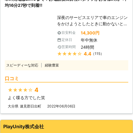
その場に立ち往生してしまいます。そ
30分で対応できるので、バッテリー
均16分27秒で到着!!
のまま何時間も身動き取れない……な
のトラブルに迅速に解決して、車を走
んてことになったら、予定も狂ってし
らせることが可能です。お客様がすぐ
深夜のサービスエリアで車のエンジン
まって大変です。 そんなときは、弊
にでも運転ができる状況になるように
をかけようとしたときに動かないと、
社「株式会社アイルロックアンドセキ
努めさせていただきますので、車のバ
困ってしまいますよね。エンジンがか
ュリティー」がお助けいたします！
14,300円
目安料金
ッテリーが上がった時はぜひ弊社をご
からなければ自宅にも帰れない、観光
【お電話1本ですぐに駆け付けま
年中無休
定休日
利用くださいませ。
もできないので八方塞がりです。 そ
す！】 弊社は、24時間365日対応し
24時間
営業時間
んなときこそ、弊社「LＩMO」がお
ているので、いつでもご連絡いただけ
★★★★★
4.4
（115）
客様の元へすぐに駆けつけてお助けし
ればすぐにお客様の元へ駆け付けて、
ます！ 弊社の強みは、お客様からお
車のバッテリー上がりを解決すること
スピーディーな対応
経験豊富
電話をいただいたてから平均16分27
が可能です。 【ジャンプスターター
秒でお客さまの元へ駆け付けることで
でバッテリー上がりを解決！】 車の
口コミ
す。弊社は10万件以上の実績を積ん
バッテリー上がりを解決する方法、弊
できたからこそ、どのルートを使えば
社ではジャンプスターターを使いま
4
★★★★★
最短でお客様の元にいけるか見極める
す。 このジャンプスターターによる
よく喋る方でした笑
ことができます。 例えば、同じこと
充電は、実は危険があります。接続す
を何度も反復すると、作業内容を覚え
大分県
速見郡日出町
2022年06月06日
る順番を間違えてしまうと、引火して
てすぐに答えを出せるようになります
しまって火災を引き起こす恐れがあり
よね。弊社も、多くのお客様のもとへ
ます。そのためバッテリー上がりを解
駆けつけるときに何度も道を検索し車
消するときは、弊社に依頼した方が安
PlayUnity株式会社
を走らせて参りました。だからこそ、
心なのです。 株式会社アイルロック