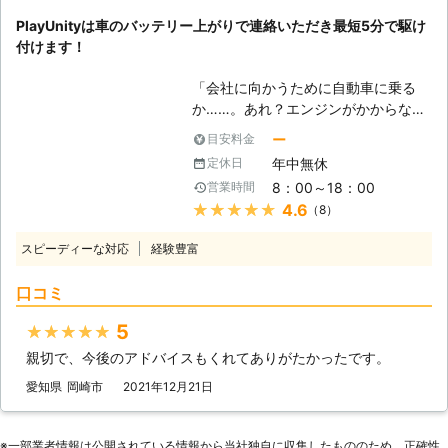
平均16分27秒でお客様の元へ駆けつ
アンドセキュリティーは、愛知県・静
PlayUnityは車のバッテリー上がりで連絡いただき最短5分で駆け
けられるようになったのです。 この
岡県・岐阜県・三重県を中心にお客様
付けます！
時間で駆け付けることによって、お客
のバッテリー上がりのご依頼を承って
様は仕事の遅刻などのトラブルを軽減
います。ジャンプスターターでお客様
「会社に向かうために自動車に乗る
することができます。もしも車のエン
のバッテリー上がりを解決いたします
か……。あれ？エンジンがかからな
ジンが止まった場合、弊社までご連絡
ので、お困りのときは弊社までご連絡
い！」 出勤前に車が動かないと、焦
くださいませ。連絡後、弊社スタッフ
ー
目安料金
ください！
りますよね。当たり前のように動くと
がお客様の元へ駆けつけて車のバッテ
年中無休
定休日
思っていたので、今から電車で会社に
リーを充電させていただきます。
8：00～18：00
営業時間
行こうにも、遅刻してしまうかもしれ
★★★★★
4.6
（8）
ません。「どうせ遅刻するなら、車が
動くようにしてからにしよう！」そん
スピーディーな対応
経験豊富
なときは弊社「PlayUnity」が高速で
お客様の元へ駆けつけて、お助けしま
口コミ
す！ 【最短5分で駆け付けます】 エ
ンジンがかからない場合、多くはバッ
5
★★★★★
テリーが上がってしまっています。弊
親切で、今後のアドバイスもくれてありがたかったです。
社は、多くのスタッフを至る所に配置
しているので、お客様からお電話いた
愛知県
岡崎市
2021年12月21日
だて最短5分で駆け付けバッテリー上
がりを修復いたします。ちなみに平均
到着時間は約30分なので、早く車を
※⼀部業者情報は公開されている情報から当社独⾃に収集したもののため、正確性