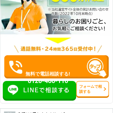
無料で電話相談する!
0120-466-110
フォーム
で
相
談
する