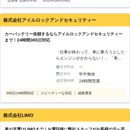
広島県
広島市中区
2022年06月06日
すので、バッテリー内の電気がなくな
ってしまうと、車は動かなくなりま
す。 またエンジンだけではなくカー
株式会社アイルロックアンドセキュリティー
ナビやオーディオといった、電気を利
用する電装部品もバッテリー切れによ
カーバッテリー依頼するならアイルロックアンドセキュリティー
って動かなくなってしまいます。
まで！24時間365日対応
●24時間365日で対応可能！突然の事
態にも安心して作業を依頼することが
「仕事が終わって、車に乗ろうとした
できます 車のバッテリーが上がって
らエンジンがかからない！」 「車泊
しまったことに気づくのは、車を運転
していたがライトを点灯したまま眠っ
しようとしたけれどうんともすんとも
ー
目安料金
てしまい、バッテリーが上がってしま
動かないときです。実際に運転をしよ
年中無休
定休日
った」 「早く帰りたいのに、子供を
うとしたその瞬間に気が付くので、時
24時間営業
営業時間
迎えに行って車に戻ってみたらエンジ
間的に余裕がないことも多いでしょ
ンが動かない！」 「旅行中、車のエ
う。 そんなときこそ、弊社「株式会
365日24時間対応
スピーディーな対応
経験豊富
ンジンがかからなくなってしまって困
社クイックキャット」の出番です！弊
っている……」 このような症状が起き
社は、24時間365日対応していま
たら、車のバッテリーが上がっている
す。毎日いつでもお客様のご依頼に備
のかもしれません。車のバッテリーが
えて準備しているからこそ、お客様か
株式会社LIMO
上がってしまうと、エンジンを動かす
らご連絡があったときに迅速に駆けつ
ための電気がバッテリーに溜まるまで
けることができるのです。 また最短
車の充電はLIMOまで！お電話後に弊社スタッフがお客様の元へ平