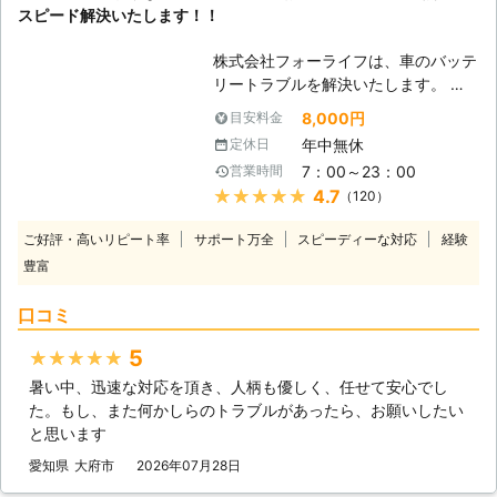
スピード解決いたします！！
株式会社フォーライフは、車のバッテ
リートラブルを解決いたします。 急
なバッテリー上がりにも最短5分でか
8,000円
目安料金
けつけ、迅速に解決できるので多くの
年中無休
定休日
お客様から喜ばれています。 バッテ
7：00～23：00
営業時間
リー上がりは不意におこるもの、突然
★★★★★
4.7
（120）
車が動かなくなったら困りますよね。
そんな時は、フォーライフにお任せく
ご好評・高いリピート率
サポート万全
スピーディーな対応
経験
ださい。バッテリー上がりは、ご自
豊富
宅、職場、出先など様々な場所で起こ
るトラブルです。近くに修理業者がな
口コミ
いと、復帰させるまでに多くの時間を
要します。 弊社には、エリア内に多
5
★★★★★
数のスタッフが待機しております。そ
暑い中、迅速な対応を頂き、人柄も優しく、任せて安心でし
のため、お客様の所在地をご指定頂け
た。もし、また何かしらのトラブルがあったら、お願いしたい
れば、最寄りのスタッフがすぐに駆け
と思います
つけ、トラブルを解決させて頂きま
す。 弊社では、作業前にお見積りを
愛知県
大府市
2026年07月28日
お出しし、料金や作業内容をご説明い