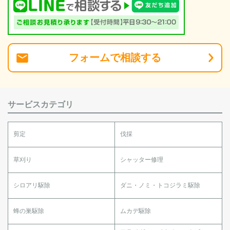
フォーム
で
相談
する
サービスカテゴリ
剪定
伐採
草刈り
シャッター修理
シロアリ駆除
ダニ・ノミ・トコジラミ駆除
蜂の巣駆除
ムカデ駆除