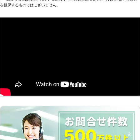
を担保するものではございません。
動くようにしたい方にこそご利用いた
だきたいのです。 また到着後、下記
の方法を用いてお客様のお悩みを解決
いたします。 【どんな風にカーバッ
テリーの問題を解決するのか？】 弊
社はジャンプスタートを使ってお客様
のカーバッテリーへ電力を注入しま
す。ジャンプスタートとは、弊社の自
動車を使ってお客様のバッテリーと接
続することです。 もし、それで解決
できなかった場合、バッテリーが寿命
の可能性があります。そんなときは、
車のバッテリーを交換いたしますので
ご安心ください。その他にバッテリー
液の補充などにも対応しています。
弊社はこれらのサービスを提供して、
お客様のお悩みや不安を解決すること
を第一に考えています。もし、カーバ
ッテリーに関するお悩みがありました
ら、ぜひ弊社までお電話ください。