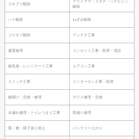
アライグマ・イタチ・ハクビシン
ゴキブリ駆除
駆除
ハト駆除
ねずみ駆除
コウモリ駆除
アンテナ工事
漏電修理
コンセント工事・取替・増設
換気扇・レンジフード工事
エアコン工事
スイッチ工事
インターホン工事・取替
鍵開け・交換・修理
ガラス修理・交換
水漏れ修理・トイレつまり工事
雨漏り修理
畳・襖・障子張り替え
バッテリー上がり