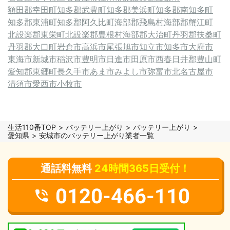
額田郡幸田町
知多郡武豊町
知多郡美浜町
知多郡南知多町
知多郡東浦町
知多郡阿久比町
海部郡飛島村
海部郡蟹江町
北設楽郡東栄町
北設楽郡豊根村
海部郡大治町
丹羽郡扶桑町
丹羽郡大口町
岩倉市
高浜市
尾張旭市
知立市
知多市
大府市
東海市
新城市
稲沢市
豊明市
日進市
田原市
西春日井郡豊山町
愛知郡東郷町
長久手市
あま市
みよし市
弥富市
北名古屋市
清須市
愛西市
小牧市
生活110番TOP
バッテリー上がり
バッテリー上がり
愛知県
安城市のバッテリー上がり業者一覧
通話料無料
24時間365日受付！
0120-466-110