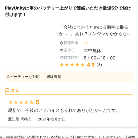
平均16分27秒でお客様の元へ駆けつ
アンドセキュリティーは、愛知県・静
PlayUnityは車のバッテリー上がりで連絡いただき最短5分で駆け
けられるようになったのです。 この
岡県・岐阜県・三重県を中心にお客様
付けます！
時間で駆け付けることによって、お客
のバッテリー上がりのご依頼を承って
様は仕事の遅刻などのトラブルを軽減
います。ジャンプスターターでお客様
「会社に向かうために自動車に乗る
することができます。もしも車のエン
のバッテリー上がりを解決いたします
か……。あれ？エンジンがかからな
ジンが止まった場合、弊社までご連絡
ので、お困りのときは弊社までご連絡
い！」 出勤前に車が動かないと、焦
くださいませ。連絡後、弊社スタッフ
ー
目安料金
ください！
りますよね。当たり前のように動くと
がお客様の元へ駆けつけて車のバッテ
年中無休
定休日
思っていたので、今から電車で会社に
リーを充電させていただきます。
8：00～18：00
営業時間
行こうにも、遅刻してしまうかもしれ
★★★★★
4.6
（8）
ません。「どうせ遅刻するなら、車が
動くようにしてからにしよう！」そん
スピーディーな対応
経験豊富
なときは弊社「PlayUnity」が高速で
お客様の元へ駆けつけて、お助けしま
口コミ
す！ 【最短5分で駆け付けます】 エ
ンジンがかからない場合、多くはバッ
5
★★★★★
テリーが上がってしまっています。弊
親切で、今後のアドバイスもくれてありがたかったです。
社は、多くのスタッフを至る所に配置
しているので、お客様からお電話いた
愛知県
岡崎市
2021年12月21日
だて最短5分で駆け付けバッテリー上
がりを修復いたします。ちなみに平均
到着時間は約30分なので、早く車を
※⼀部業者情報は公開されている情報から当社独⾃に収集したもののため、正確性