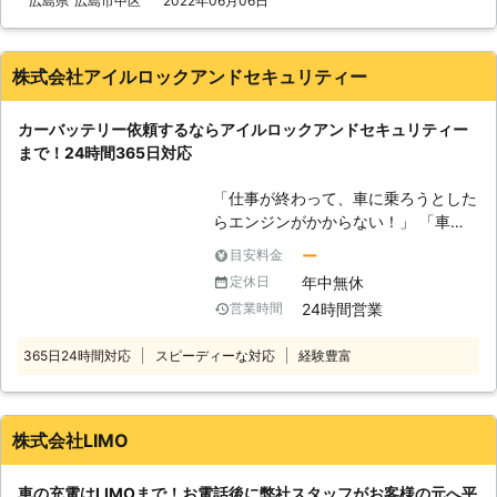
広島県
広島市中区
2022年06月06日
すので、バッテリー内の電気がなくな
ってしまうと、車は動かなくなりま
す。 またエンジンだけではなくカー
株式会社アイルロックアンドセキュリティー
ナビやオーディオといった、電気を利
用する電装部品もバッテリー切れによ
カーバッテリー依頼するならアイルロックアンドセキュリティー
って動かなくなってしまいます。
まで！24時間365日対応
●24時間365日で対応可能！突然の事
態にも安心して作業を依頼することが
「仕事が終わって、車に乗ろうとした
できます 車のバッテリーが上がって
らエンジンがかからない！」 「車泊
しまったことに気づくのは、車を運転
していたがライトを点灯したまま眠っ
しようとしたけれどうんともすんとも
ー
目安料金
てしまい、バッテリーが上がってしま
動かないときです。実際に運転をしよ
年中無休
定休日
った」 「早く帰りたいのに、子供を
うとしたその瞬間に気が付くので、時
24時間営業
営業時間
迎えに行って車に戻ってみたらエンジ
間的に余裕がないことも多いでしょ
ンが動かない！」 「旅行中、車のエ
う。 そんなときこそ、弊社「株式会
365日24時間対応
スピーディーな対応
経験豊富
ンジンがかからなくなってしまって困
社クイックキャット」の出番です！弊
っている……」 このような症状が起き
社は、24時間365日対応していま
たら、車のバッテリーが上がっている
す。毎日いつでもお客様のご依頼に備
のかもしれません。車のバッテリーが
えて準備しているからこそ、お客様か
株式会社LIMO
上がってしまうと、エンジンを動かす
らご連絡があったときに迅速に駆けつ
ための電気がバッテリーに溜まるまで
けることができるのです。 また最短
車の充電はLIMOまで！お電話後に弊社スタッフがお客様の元へ平