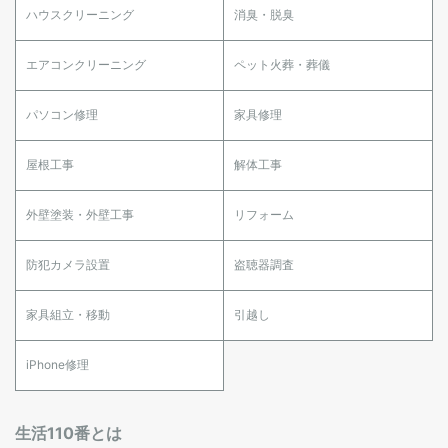
ハウスクリーニング
消臭・脱臭
エアコンクリーニング
ペット火葬・葬儀
パソコン修理
家具修理
屋根工事
解体工事
外壁塗装・外壁工事
リフォーム
防犯カメラ設置
盗聴器調査
家具組立・移動
引越し
iPhone修理
生活110番とは