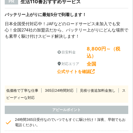
生活110番おすすめサービス
PR
バッテリー上がりに最短5分で到着します！
日本全国受付対応中！JAFなどのロードサービス未加入でも安
心！全国274社の加盟店だから、バッテリー上がりにどんな場所で
も素早く駆け付けスピード解決します！
8,800円～（税
目安料金
込）
全国
対応エリア
公式サイトを確認
低価格で丁寧な仕事
365日24時間対応
見積り後追加料金無し
ス
ピーディーな対応
アピールポイント
24時間365日受付なのでいつでもすぐに駆け付け！深夜、早朝でもお
電話ください。