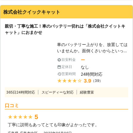
たします。 やはり料金や作業内容は
気になる事と思います。 お客様にご
株式会社クイックキャット
納得いただいてから作業しますので、
ご安心ください。 愛知でバッテリー
親切・丁寧な施工！車のバッテリー切れは「株式会社クイットキ
上がりの修理ならお任せください。
ャット」におまかせ
見積後の追加料金は一切ございませ
ん。
車のバッテリー上がりを、放置しては
いませんか。面倒くさいからといって
バッテリー上がりを放置してしまう
ー
目安料金
と、タンク内のガソリンが固まって詰
なし
定休日
まりを引き起こす恐れがあります。そ
24時間対応
営業時間
のため、車のバッテリー上がりはすぐ
★★★★★
3.9
（39）
にでも解消する必要があるのです。
もしも車のバッテリー切れが起きたと
365日24時間対応
スピーディーな対応
経験豊富
きは、「株式会社クイックキャット」
におまかせください！ ●車のバッテ
口コミ
リーが上がるのは充電がなくなったか
ら 車のバッテリーが上がってしまう
5
★★★★★
のは、バッテリー内の充電が無くなっ
丁寧に説明もあってとても印象がよかったです。
てしまったからです。車のエンジンは
バッテリー内の電気を利用して動きだ