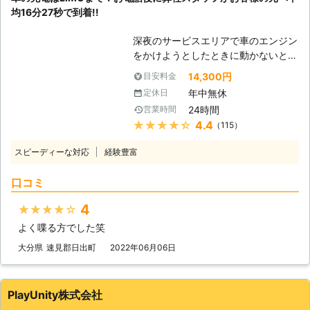
その場に立ち往生してしまいます。そ
30分で対応できるので、バッテリー
均16分27秒で到着!!
のまま何時間も身動き取れない……な
のトラブルに迅速に解決して、車を走
んてことになったら、予定も狂ってし
らせることが可能です。お客様がすぐ
深夜のサービスエリアで車のエンジン
まって大変です。 そんなときは、弊
にでも運転ができる状況になるように
をかけようとしたときに動かないと、
社「株式会社アイルロックアンドセキ
努めさせていただきますので、車のバ
困ってしまいますよね。エンジンがか
ュリティー」がお助けいたします！
14,300円
目安料金
ッテリーが上がった時はぜひ弊社をご
からなければ自宅にも帰れない、観光
【お電話1本ですぐに駆け付けま
年中無休
定休日
利用くださいませ。
もできないので八方塞がりです。 そ
す！】 弊社は、24時間365日対応し
24時間
営業時間
んなときこそ、弊社「LＩMO」がお
ているので、いつでもご連絡いただけ
★★★★★
4.4
（115）
客様の元へすぐに駆けつけてお助けし
ればすぐにお客様の元へ駆け付けて、
ます！ 弊社の強みは、お客様からお
車のバッテリー上がりを解決すること
スピーディーな対応
経験豊富
電話をいただいたてから平均16分27
が可能です。 【ジャンプスターター
秒でお客さまの元へ駆け付けることで
でバッテリー上がりを解決！】 車の
口コミ
す。弊社は10万件以上の実績を積ん
バッテリー上がりを解決する方法、弊
できたからこそ、どのルートを使えば
社ではジャンプスターターを使いま
4
★★★★★
最短でお客様の元にいけるか見極める
す。 このジャンプスターターによる
よく喋る方でした笑
ことができます。 例えば、同じこと
充電は、実は危険があります。接続す
を何度も反復すると、作業内容を覚え
大分県
速見郡日出町
2022年06月06日
る順番を間違えてしまうと、引火して
てすぐに答えを出せるようになります
しまって火災を引き起こす恐れがあり
よね。弊社も、多くのお客様のもとへ
ます。そのためバッテリー上がりを解
駆けつけるときに何度も道を検索し車
消するときは、弊社に依頼した方が安
PlayUnity株式会社
を走らせて参りました。だからこそ、
心なのです。 株式会社アイルロック