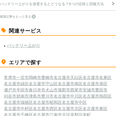
バッテリー上がりを放置するとどうなる？6つの症状と回復方法
最新記事をもっと見る
関連サービス
バッテリー上がり
エリアで探す
常滑市
一宮市
岡崎市
豊橋市
名古屋市天白区
名古屋市名東区
名古屋市緑区
名古屋市守山区
名古屋市南区
名古屋市港区
瀬戸市
半田市
春日井市
犬山市
蒲郡市
西尾市
安城市
豊田市
刈谷市
碧南市
津島市
豊川市
名古屋市中川区
名古屋市熱田区
名古屋市瑞穂区
名古屋市昭和区
名古屋市中区
名古屋市中村区
名古屋市西区
名古屋市北区
名古屋市東区
名古屋市千種区
名古屋市
江南市
北設楽郡設楽町