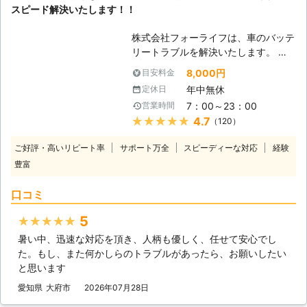
スピード解決いたします！！
株式会社フォーライフは、車のバッテ
リートラブルを解決いたします。 急
なバッテリー上がりにも最短5分でか
8,000円
目安料金
けつけ、迅速に解決できるので多くの
年中無休
定休日
お客様から喜ばれています。 バッテ
7：00～23：00
営業時間
リー上がりは不意におこるもの、突然
★★★★★
4.7
（120）
車が動かなくなったら困りますよね。
そんな時は、フォーライフにお任せく
ご好評・高いリピート率
サポート万全
スピーディーな対応
経験
ださい。バッテリー上がりは、ご自
豊富
宅、職場、出先など様々な場所で起こ
るトラブルです。近くに修理業者がな
口コミ
いと、復帰させるまでに多くの時間を
要します。 弊社には、エリア内に多
5
★★★★★
数のスタッフが待機しております。そ
暑い中、迅速な対応を頂き、人柄も優しく、任せて安心でし
のため、お客様の所在地をご指定頂け
た。もし、また何かしらのトラブルがあったら、お願いしたい
れば、最寄りのスタッフがすぐに駆け
と思います
つけ、トラブルを解決させて頂きま
す。 弊社では、作業前にお見積りを
愛知県
大府市
2026年07月28日
お出しし、料金や作業内容をご説明い