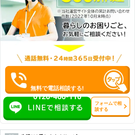
無料で電話相談する!
0120-466-110
フォーム
で
相
談
する