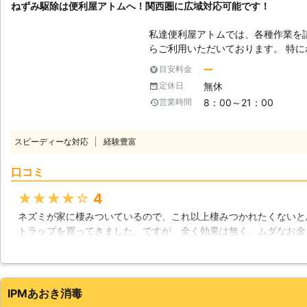
ねずみ駆除は便利屋アトムへ！関西圏に広域対応可能です！
も家に居ないお宅も多く、ハトの被
ケースが多いのです。日環サービス
私達便利屋アトムでは、各種作業を
を行い、その被害が再発しないよう
らご利用いただいております。 特
ご依頼を頂いており、当店スタッフ
ー
目安料金
で、スタッフ一同大変ありがたく感
無休
定休日
依頼に素早く、確実に、そしてお安
8：00～21：00
営業時間
いりますので、どうぞ宜しくお願いします。 【ねずみの駆除
ずみは、私達の生活に密接した害獣
荒らし、糞や尿による衛生面の問題
スピーディーな対応
経験豊富
時間内に現れようものなら、信用問
駆除に神経を尖らせていることだと
口コミ
消し、安心して営業できる環境を整
【ねずみと知恵比べ】 ねずみとい
★★★★★
4
が、意外に頭のいい動物です。嗅覚
ネズミが家に棲みついているので、これ以上棲みつかれたくないと
た罠などは、最初は警戒して避けて
トラップを買ってきました。ですが、全く効果は無く、ムダなお金
は引っかかりません。ねずみを駆除
ンとやってもらおうと便利屋アトムさんに連絡して対応してもらい
ことが必要ですが、これにもいろい
ネズミはすぐに捕まえてもらえるし、対策もやってくれるので助か
くぐり抜けた当社に是非ともお任せ
静岡県
牧之原市
2016年12月17日
IPMあおき消毒