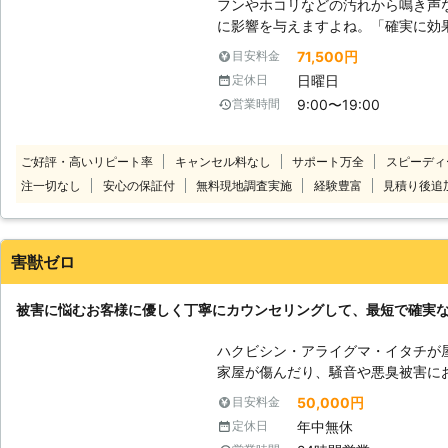
フンやホコリなどの汚れから鳴き声
に影響を与えますよね。「確実に効
きや、再発にうんざりしていて「ア
71,500円
目安料金
ている」といったとき、株式会社浩生にお任せ
日曜日
定休日
方法は確実な「追い出し」をおこな
9:00〜19:00
営業時間
ようサポートしています。効き目抜
り、現在棲みついているハトの追い
に対策もできます。 施工後には3年のアフターフォローをつけているので、
ご好評・高いリピート率
キャンセル料なし
サポート万全
スピーディ
再発の不安がある方も再施工できる
注一切なし
安心の保証付
無料現地調査実施
経験豊富
見積り後追
ら、まずはご相談から承っています
害獣ゼロ
被害に悩むお客様に優しく丁寧にカウンセリングして、最短で確実
ハクビシン・アライグマ・イタチが
家屋が傷んだり、騒音や悪臭被害に
しておくと、家屋が傷んでしまいま
50,000円
目安料金
る感染症や寄生しているダニやノミ
年中無休
定休日
「今まで費用をかけて対策したもの