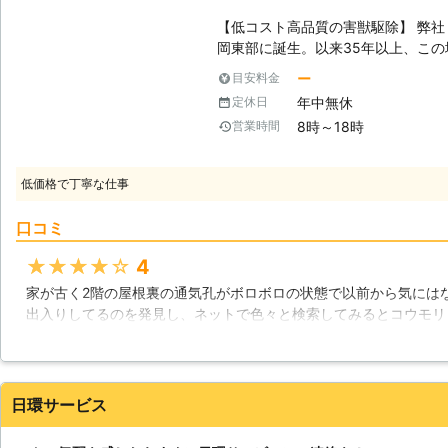
【低コスト高品質の害獣駆除】 弊社
岡東部に誕生。以来35年以上、こ
ービスを通し、お客さま方の快適か
ー
目安料金
ました。 害獣駆除は、ただ害獣を
年中無休
定休日
ん。確かな知識と技術をもち、的確
8時～18時
営業時間
いや健康に害のないような施工をし
す。その責任を負うため、弊社が承
応。その分、対応エリアは静岡東部
低価格で丁寧な仕事
が発生しないため、低コストで高品
と自負しています。 【IPMの理念に則って】 弊社ではIPMの理念に基づい
口コミ
てより効果的かつ人や環境に優しい
IPM（Integrated Pest Ma
★★★★★
4
するという意味を持ちます。平たく
家が古く2階の屋根裏の通気孔がボロボロの状態で以前から気には
せることによって、より効果が高く
出入りしてるのを発見し、ネットで色々と検索してみるとコウモリ
うという考え方です。ただし、これ
らに相談させてもらいました。金額も安く対応も親切だったので依
正しい知識を持たなければ難しいと
してお願いすることが出来ました。
ち、定期的に講習会で最新の知識を仕
虫駆除を行っています。 【害獣の恐ろしさ】 イタチやコウモリなど害獣は
静岡県
駿東郡長泉町
2016年12月22日
日環サービス
主に屋根裏に住み着き、糞尿を撒き
臭がした場合は害獣が棲みついてい
生動物のため、体にさまざまな雑菌