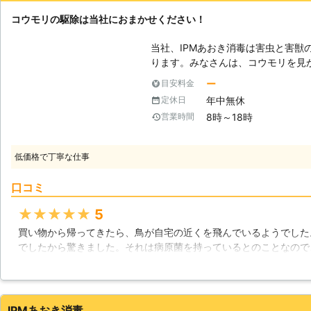
コウモリの駆除は当社におまかせください！
当社、IPMあおき消毒は害虫と害獣
ります。みなさんは、コウモリを見
を見かけることはあまり無いかもし
ー
目安料金
お住まいの都会でもバサバサと羽を
年中無休
定休日
コウモリの被害に遭うことがあった
8時～18時
営業時間
ょうか？当社は今までにコウモリの
には自信があります！ 【コウモリによる被害】 コウモリは外で生活をして
いる動物と思われているかもしれま
低価格で丁寧な仕事
み着いてそこを巣にします。住み着
間は被害を受けてしまいます。では
口コミ
屋根裏・天井裏に住み着いたコウモ
んが、夕方から夜にかけて非常にう
★★★★★
5
てしまいます。ですので、そこに住
買い物から帰ってきたら、鳥が自宅の近くを飛んでいるようでした
ってしまうのではないでしょうか。
でしたから驚きました。それは病原菌を持っているとのことなので
とそのニオイが生活スペースまで漂
を探しました。とにかくお客さんから良い会社だという評判のある
しまうでしょう。
で、この業者はあまり低評価をされていないようだったのでここを
が来てしっかり作業をしてくれましたね。
IPMあおき消毒
静岡県
駿東郡長泉町
2016年10月24日