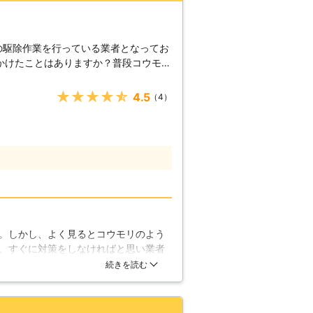
の駆除作業を行っている業者となってお
かけたことはありますか？普段コウモリ
れませんが、実はコウモリはみなさんが
広げて飛んでいるのです。もし、そんな
★★★★★
4.5
（4）
ら是非当社におまかせいただけないでし
駆除を何回も行ってきたので駆除の技術
せんが、実はお家の屋根裏・天井裏に住
かれることによってそこに住んでいる人
、どういった被害があるのでしょうか。
リはドタバタと走り回ることはありませ
るさい声で鳴くため、それが騒音になっ
んでいる人はストレスでノイローゼにな
。しかし、よく見るとコウモリのよう
また、糞尿も出す為それらが蓄積される
、すぐに対策をしなければと思い業者
ってきてそれも原因でストレスになって
会社を選ぼうと思いました。そのなか
続きを読む
選ぶことにしました。元気なスタッフ