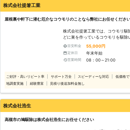
いました。
株式会社提箸工業
静岡県
駿東郡長泉町
2016年10月16日
屋根裏や軒下に潜む厄介なコウモリのことなら弊社にお任せくださ
株式会社提箸工業では、コウモリ駆
どに巣を作っているコウモリを駆除
スタッフですので安心してお任せく
55,000円
目安料金
境にするため、私たちは皆さまの安
年末年始
定休日
トしております。 また弊社は、損害保険も加入済みで訪問時の駐車代は当
08：00～21:00
営業時間
店が全額負担いたします。 営業時
で、些細なことでもお気軽にご連絡ください。 ご予約に
て、直前でのご予約には対応してお
ご好評・高いリピート率
サポート万全
スピーディーな対応
低価格で
をもってご予約ください。 予定が
地調査実施
経験豊富
見積り後追加料金無し
どは、メッセージにて改めて日時を
株式会社浩生
高槻市の鳩駆除は株式会社浩生にお任せください