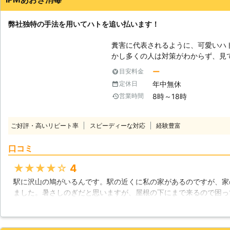
弊社独特の手法を用いてハトを追い払います！
糞害に代表されるように、可愛いハ
かし多くの人は対策がわからず、見
うか。しかしそれは、ハトにとって
ー
目安料金
的には巣を作って卵まで産んでしま
年中無休
定休日
れです。 そうなってしまう前に、私
8時～18時
営業時間
は、害虫・害獣駆除のプロフェッシ
いますので、まずは一度ご相談ください。 【IPMとは？】 弊
用いられている「IPM」という単語
ご好評・高いリピート率
スピーディーな対応
経験豊富
ます。元々は農業における病害虫の
り幅広い分野で使用されている言葉
口コミ
この手法が採用されています。つま
なく、ネットを利用した物理的対策
★★★★★
4
的対策など総合的な方法で駆除を行
駅に沢山の鳩がいるんです。駅の近くに私の家があるのですが、家
私たちも勉強している最中です。し
ました。暑さしのぎだと思いますが、屋根の下にまで来るので困っ
は、間違いなく新たな武器として皆
業者に連絡しました。業者さんはお昼過ぎに来ました。家の外を見
た。その後業者さんは、鳩の糞の掃除と、鳩が来ないようにする対
くると嫌がって逃げていくようになりました。これほどの効果があ