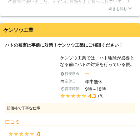
の食害に会いました。メインは豆類がよく食べられていて、大
と言う方も少なくないでしょう。ハト
豆は何割かはやられてしまいました。なので、アンチータ消毒
は「同じ動線で生活をする」と言う習
続きを読む
さんに連絡してすぐに対応してくれるようお願いしました。農
性があります。糞の場所も、鳩にとっ
場にも人間にも害がなく、鳩のみだけが嫌がる対策をしてくれ
ては生活の目印となってしまっている
たのですごく助かりました。
のです。又、ハトは集団行動するの
ケンソウ工業
で、複数によって飛来する事が多い
福岡県
福岡市東区
2016年12月31日
為、放置しておくと次第にハトが増え
ハトの被害は事前に対策！ケンソウ工業にご相談ください！
て糞による被害が拡大していきます。
ハトの性格は、「根気強く、なかなか
ケンソウ工業では、ハト駆除が必要と
諦めない」と言う芯の強さがありま
なる前にハトの対策を行っている便利
す。又、帰省本能が高いので自分で対
屋です。ハトの被害というのは、後手
ー
目安料金
処するのが困難で、お手上げ状態の方
に回ってしまえば、対応に時間もかか
が多く見えます。 【弊社にお任せ下
年中無休
定休日
り、悩まされる時間が増えてしまうで
さい】 弊社なら、調査とお見積りを
9時～18時
営業時間
しょう。また、病気などになることも
無料で承っております。初めてハト駆
★★★★★
4.3
（8）
あり、あらかじめ対策をしてハトの被
除やハト対策の相談をする方にも、安
害に備えておくことが大切です。当社
心してご利用して頂けます。お困りの
低価格で丁寧な仕事
は便利屋として幅広い業務を行ってお
際には、諦めないで弊社にお任せ下さ
りますので、臨機応変な対応を行えま
い！
口コミ
すので、ハトの対策なら当社にご相談
ください。 【ハト対策で有効な手
4
★★★★★
段】 ハト対策には様々な道具が用い