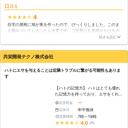
は、駆除業務に関連して、殺菌・消毒
続けています。この他の作業について
口コミ
についての知識と技術を有しておりま
も勉強、研究を忘れることはありませ
す。ハトを駆除できたとしても、その
ん。常に1歩先を目指す、私たち便利
4
★★★★★
後に消毒をしておかなければ、不衛生
屋サンデスをよろしくお願いいたしま
自宅の屋根に鳩が巣を作ったので、びっくりしました。このま
なままです。ハトの糞には菌が潜んで
す。
ま棲みついてしまったら大変です。ご近所にも迷惑をかけるの
いる恐れがありますし、羽にはダニな
ではないかと、本当に不安になりました。そこで、鳩の駆除を
どが付着しているかもしれません。特
続きを読む
専門に行っている業者に連絡を入れてみました。事情を話した
に、免疫力が弱い高齢者、小さいお子
ら、すぐに駆けつけてくださったので安心しました。無料で見
様がいらっしゃるご家庭では要注意で
積を出してもらったのですが、納得できる価格でしたからお願
す。駆除後の消毒につきましても、ぜ
共栄開発テクノ株式会社
いしました。その結果、鳩の巣を撤去してもらった上に、寄り
ひ弊社へとご相談ください。 【エサ
つかないような装置も取り付けていただきました。依頼して良
をあげるのは迷惑行為？】 公園など
ハトにエサを与えることは近隣トラブルに繋がる可能性もありま
かったです。
でハトにエサをあげている人を見かけ
す
ますが、自治体によっては、迷惑行為
埼玉県
さいたま市見沼区
2016年10月26日
として注意書きをしていることがあり
【ハトの記憶力】 ハトはとても優れ
ます。ハトが集まることで、周辺の住
た記憶力を持っており、エサをくれる
宅に住み着いてしまうことがあるから
人の顔も覚えていると言います。その
ー
目安料金
です。また、公共の施設にも住み着い
ため、一度エサを与えてしまうと何度
てしまい、地域の環境が悪くなってし
年中無休
定休日
も何度もハトがやってくるようになり
まいます。地域のためにも、ハトには
7時～19時
営業時間
ます。その後エサを与えなかったとし
エサをあげないようにしましょう。
★★★★★
4.0
（1）
ても住み続けてしまう可能性がありま