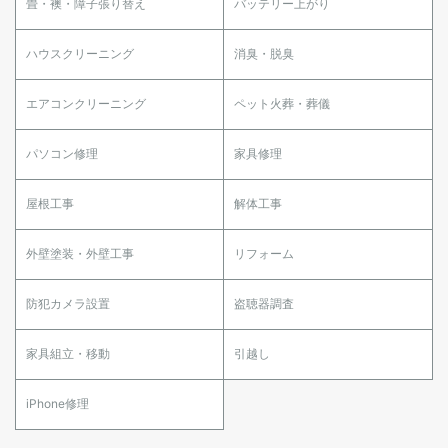
畳・襖・障子張り替え
バッテリー上がり
ハウスクリーニング
消臭・脱臭
エアコンクリーニング
ペット火葬・葬儀
パソコン修理
家具修理
屋根工事
解体工事
外壁塗装・外壁工事
リフォーム
防犯カメラ設置
盗聴器調査
家具組立・移動
引越し
iPhone修理