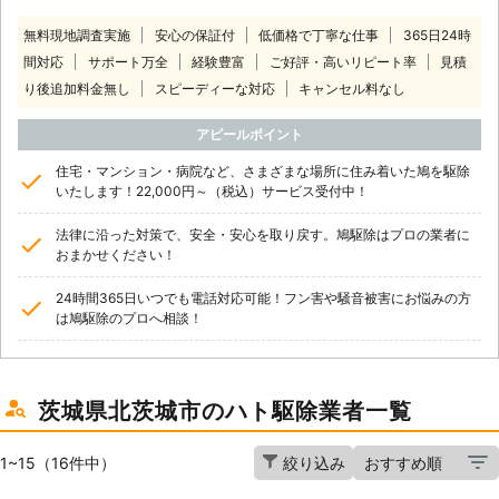
無料現地調査実施
安心の保証付
低価格で丁寧な仕事
365日24時
間対応
サポート万全
経験豊富
ご好評・高いリピート率
見積
り後追加料金無し
スピーディーな対応
キャンセル料なし
アピールポイント
住宅・マンション・病院など、さまざまな場所に住み着いた鳩を駆除
いたします！22,000円～（税込）サービス受付中！
法律に沿った対策で、安全・安心を取り戻す。鳩駆除はプロの業者に
おまかせください！
24時間365日いつでも電話対応可能！フン害や騒音被害にお悩みの方
は鳩駆除のプロへ相談！
茨城県北茨城市のハト駆除業者一覧
1~15（16件中）
絞り込み