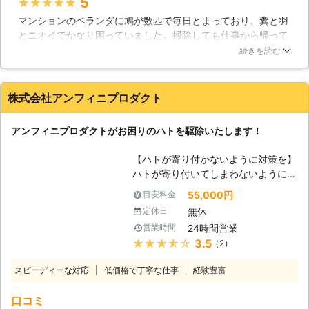
5
★★★★★
できるものではありません。嫌だとい
マンションのベランダに鳩が数匹で毎日とまっており、糞と羽
う声が特に多いのが、糞による害で
とニオイでかなり困っていました。掃除しても仕事から帰って
す。人がトイレで用を足すように、ハ
くるとまた糞と羽が散乱していて、洗濯物も干せないし、換気
トは糞を同じ場所で排泄する習性があ
続きを読む
しようにも窓を開けると逆に悪臭が部屋に入ってくる始末でし
るので、一度されてしまうとお掃除を
た。何とかする方法が無いものかと専門業者さんに頼むことに
して綺麗にしても、何度も繰り返して
しました。電話で状況を説明していたので、来ていただいてか
糞をされてしまうのです。ハトの糞は
株式会社アンフィニプロダクト
らの作業はとても早くて、あっという間に鳩対策をしてくれま
なかなか取りづらいだけでなく、不潔
した。その後鳩に悩まされることが無くなったのでとても満足
で有害な物質を含んでいることがある
アンフィニプロダクトがお困りのハトを駆除いたします！
しています。
ため、お掃除をするときは十分に注意
をしなければなりません。またハトは
群馬県
太田市
2016年12月11日
【ハトが寄り付かないように対策を】
騒音を出すことがあり、バタバタとい
ハトが寄り付いてしまわないように出
う羽ばたき音や昼夜問わず発生する鳴
来る対策としては、ベランダの手すり
55,000円
目安料金
き声が皆さんの安眠を脅かすのです。
などにハト避けマットを設置したり防
このようなさまざまなハトによる害が
無休
定休日
護ネットを設置すると良いでしょう。
発生したときは、ハト駆除を行なうよ
24時間営業
営業時間
ハトによる被害を減らすためにはこう
うにしましょう。当社では経験を活か
★★★★★
3.5
（2）
いった対策が重要になってくるので
して、作業を行なうことができます。
す。ですが、手の届かないところに巣
スピーディーな対応
低価格で丁寧な仕事
経験豊富
を作られてしまったら自分たちではど
うすることも出来ません。そんなとき
口コミ
は業者に依頼をして対策をしてもらう