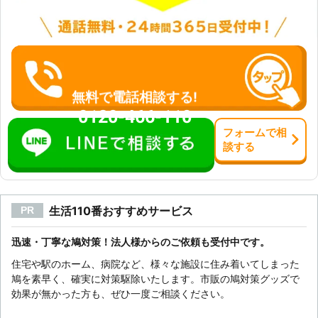
無料で電話相談する!
0120-466-110
フォーム
で
相
談
する
生活110番おすすめサービス
PR
迅速・丁寧な鳩対策！法人様からのご依頼も受付中です。
住宅や駅のホーム、病院など、様々な施設に住み着いてしまった
鳩を素早く、確実に対策駆除いたします。市販の鳩対策グッズで
効果が無かった方も、ぜひ一度ご相談ください。