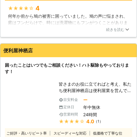
のが一番でしょう。当社ではハトの対
4
★★★★★
策から駆除までを行っておりますので
何年か前から鳩の被害に困っていました。鳩の声に悩まされ、
もしお困りのことがあればお電話くだ
庭はフンだらけで、時には洗濯物にもフンがつくことがありま
さい。 【ハトの糞】 たかがハトの糞
した。このままではなにか病気に感染してしまう危険もあると
と甘くみていませんか？一箇所や二箇
続きを読む
思い、駆除を依頼することにしたのです。すると、たった一日
所程度だとすぐに洗えば済むことかも
で環境が激変しました。鳩の姿がまるっきり見えなくなったの
しれませんが、100匹程のハトの糞と
です。そのため、声も聞こえなくなり、フンの被害もなくなり
なれば非常に迷惑で掃除をするのにも
便利屋神栖店
ました。そして、フンの掃除をきっちりしてもらうことができ
大変でしょう。ハトの糞には酸成分が
ました。
含まれており、糞が金属部分に落ちる
困ったことはいつでもご相談ください！ハト駆除もやっておりま
とその酸のせいで金属が錆びてしまう
茨城県
日立市
2016年10月17日
す！
こともあるのです。また、ハトの体内
には大量の病原菌が潜んでおり糞にも
皆さまのお役に立てればと考え、私た
大量の病原菌が潜んでいます。その糞
ち便利屋神栖店は便利屋業を営んでお
が乾き、風によって舞い人の口の中に
ります。皆さまの何か困りごとやトラ
ー
目安料金
入ってしまうと感染して恐ろしい病気
ブルなどがありましたら、お気軽に当
になってしまうこともあるのです。も
年中無休
定休日
店にご相談ください。地元の便利屋で
し、お家のベランダでハトの糞を見つ
24時間
営業時間
すので、こういった気軽さをモットー
けたらすぐに掃除するようにしましょ
★★★★★
4.0
（1）
としております。気軽にご依頼をして
う。
いただいて問題ありませんが、作業に
ご好評・高いリピート率
スピーディーな対応
低価格で丁寧な仕
ついてはもちろん真剣にやっておりま