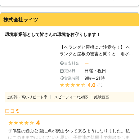
に載っている最低料金で出来たので助かりました。糞まみれの
ます。それは仕方ない事ですが、蓄積
ベランダを掃除してもらい、ネットを設置してもらったおかげ
すると大きな問題になります。悪臭や
で頼んで以来、鳩に巣は作られていません。効果としては素晴
美観を損ねるのはもちろん、害虫の温
株式会社ライツ
らしいです。ただ、やはりお値段が少し高いかなと思います。
床となったり、さらにアレルゲンや感
最低料金がすでに高い…。値下げに期待してこの評価です！
染症を媒介します。また、ハトは糞が
環境事業部として皆さんの環境をお守りします！
ある場所を安全だと認識するので、糞
茨城県
土浦市
2016年11月10日
が更なるハトを呼んでしまうのです。
【ベランダと屋根にご注意を！】 ベ
【ハトの駆除を！】 糞害に代表され
ランダと屋根の被害と聞くと、雨水の
る被害をもたらすハトですが、簡単に
浸入を思い浮かべるかもしれません。
ー
目安料金
は駆除できません。なぜならハトは鳥
しかし、ハトから被害を受けることも
獣保護法によって保護されていますの
日曜・祝日
定休日
少なくなく、当社「株式会社ライツ」
で、勝手に捕獲したり殺したりといっ
9時～21時
営業時間
にも、ハト駆除のご依頼がたくさん来
た事はできないのです。駆除をする際
★★★★★
4.0
（1）
ています。その件数はとても数えきれ
には事前に申請が必要になります。
ないので、それほどハトの被害が多い
そこで、私たちの出番となります。ハ
ご好評・高いリピート率
スピーディーな対応
経験豊富
ということが分かります。 しかも、
ウスサポートは、ハトの駆除にも力を
屋根の場合、なかなかその状態を確認
発揮します。ハトは見かけによらず、
口コミ
することができないので、被害が酷く
諦めが悪く縄張り意識の強い生き物で
なってからハトの被害に気づいた、と
4
★★★★★
す。そのため駆除も困難となりますの
いうケースも少なくありません。さら
で、なるべく早めに私たちにご相談く
子供達の遊ぶ公園に鳩が沢山やって来るようになりました。私
に厄介なことに、屋根は人目につきや
ださい。
はこのままではいけないと思い、子供達の親同士で相談をしま
すい部分なので、他の住民の方々から