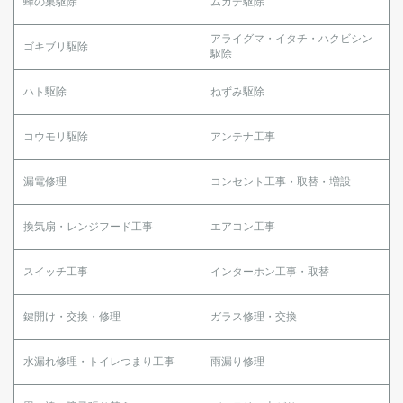
蜂の巣駆除
ムカデ駆除
アライグマ・イタチ・ハクビシン
ゴキブリ駆除
駆除
ハト駆除
ねずみ駆除
コウモリ駆除
アンテナ工事
漏電修理
コンセント工事・取替・増設
換気扇・レンジフード工事
エアコン工事
スイッチ工事
インターホン工事・取替
鍵開け・交換・修理
ガラス修理・交換
水漏れ修理・トイレつまり工事
雨漏り修理