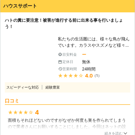
す。 それぞれ各工法の長所・短所を
しても鳩を何とかしたいという際は、
ハウスサポート
あらかじめ説明し、お客様のご要望や
専門の業者にお任せください。 鳩110
現場の状況に見合ったオーダーメイド
番は、日本全国に数多くの加盟店が提
ハトの糞に要注意！被害が進行する前に出来る事を行いましょ
のハト対策のプランをご用意いたしま
携していますので、安心してお任せ出
う！
す。 また、ハトの忌避完了後のフォ
来ます。 もちろん、24時間365日対
ローもいたしますので、ハトでお困り
応ですので、鳩被害でお困りのことが
私たちの生活圏には、様々な鳥が飛ん
であれば弊社までご相談ください。
ありましたらいつでもご相談を！ 無
でいます。カラスやスズメなど様々な
料現地調査後にプロが即日解決いたし
鳥がいますが、中でも愛嬌があって警
ます。
ー
目安料金
戒心も鈍いのがハトではないでしょう
無休
定休日
か。私たちがよく見るハトは「ドバ
24時間
営業時間
ト」という種類で、灰色の体や首筋の
★★★★★
4.0
（1）
光沢が特徴です。一見可愛らしいハト
ですが、実は害鳥としての一面もあり
スピーディーな対応
経験豊富
ますので注意が必要です。 【ハトの
被害とは？】 それでは、具体的にハ
口コミ
トはどのような害をもたらすのでしょ
うか。人によってはハトの鳴き声や、
4
★★★★★
その存在そのものに耐えられないとい
面積もそれほどないのですがなぜか何度も巣を作られてしまう
う方もいらっしゃるでしょう。しか
ので業者さんにお願いすることにしました。今回はネットの設
し、誰もが困る被害がハトの「糞害」
置とベランダの清掃の2つをお願いしたのですが、ほぼサイト
です。 ハトも動物ですので、糞をし
続きを読む