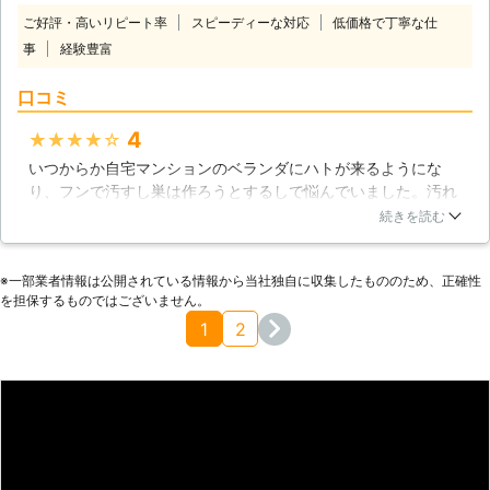
すので、けっして興味本位でハトにエ
ご好評・高いリピート率
スピーディーな対応
低価格で丁寧な仕
サを与えたりしないようにしてくださ
事
経験豊富
い。 【自然とハトが寄ってくる】 エ
サも与えていないのに、自然とハトが
口コミ
寄ってくる場合は何が原因となるので
しょうか。一度であればたまたまかも
4
★★★★★
しれませんが、何度も来るようであれ
いつからか自宅マンションのベランダにハトが来るようにな
ばそれは偵察に来ているのかもしれま
り、フンで汚すし巣は作ろうとするしで悩んでいました。汚れ
せん。そのまま放っておけばハトは営
たら掃除はしていましたが、正直あまり触りたくないですし、
巣を行ってしまう可能性がありますの
続きを読む
掃除してもハトが来る限りいたちごっこです。来ないように対
で、すぐに対処する必要があります。
策するしかないと思い、業者の方をお呼びしました。フンを掃
【ハト駆除はお任せください】 当社
※⼀部業者情報は公開されている情報から当社独⾃に収集したもののため、正確性
除していただいて、こちらの希望も含めて話し合ったうえで対
「共栄開発テクノ株式会社」では、害
を担保するものではございません。
策をしていただき、何とか追い払うことに成功。ハト対策がこ
獣駆除サービスをメインとして行って
1
2
んなにお金がかかると思わなかったので痛い出費ですが、これ
いる会社です。もちろん、ハト駆除と
でも安いほうみたいですね。とにかくもう来ないようになって
いう業務でも数多くの信頼と 実績が
よかったです。
あります。ハトの被害でお悩みの際に
は、ぜひ当社までご相談ください。ハ
埼玉県
川口市
2016年12月27日
トのことを知り尽くしたスタッフが、
低価格で高品質の環境改善サービスを
お届けさせて頂きます。