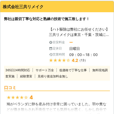
株式会社三共リメイク
弊社は親切丁寧な対応と熟練の技術で施工致します！
【ハト駆除は弊社にお任せください】
三共リメイクは東京・千葉・茨城に拠
点を置き、東京都を中心に関東一円の
ー
目安料金
ハト駆除のプロフェッショナルとし
日曜日
定休日
て、当社のスタッフは活動しておりま
09：00～18：00
営業時間
す。ハトに詳しい専門スタッフが、実
★★★★★
4.2
（13）
際に依頼を受けたお宅に調査にお伺い
して、被害状況に見合った駆除方法を
365日24時間対応
サポート万全
低価格で丁寧な仕事
無料現地調
ご提案させていただきます。施工員は
査実施
経験豊富
見積り後追加料金無し
もちろんのこと、点検にお伺いする調
査員またはスタッフは、全て平均20
口コミ
年のベテラン経験者ですので、安心し
てご依頼していただきたいと思いま
4
★★★★★
す。調査のお見積から駆除完了まで、
鳩がベランダに卵を産み付け非常に困っていました。羽や糞な
当社のスタッフが責任を持って対応さ
どが撒き散らされ不衛生でとても気持ちが悪く、しかし自分で
せていただきます。 【弊社サービス