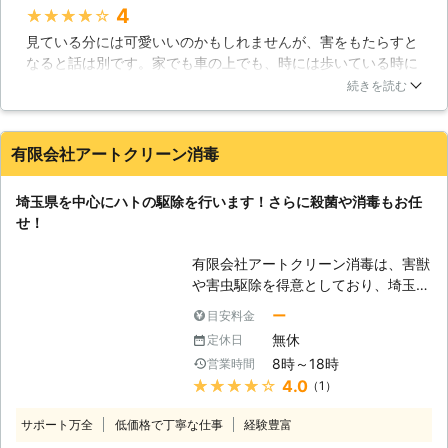
4
★★★★★
ております】 害獣駆除というと凶暴
見ている分には可愛いいのかもしれませんが、害をもたらすと
な害獣との闘いという絵が浮かぶかも
なると話は別です。家でも車の上でも、時には歩いている時に
しれませんが、一見すると温厚そうな
でさえ被害にあう事はあります。自分の場合は鳩の糞です。少
ハトを駆除するという作業も害獣駆除
続きを読む
しくらいなら我慢も出来ますがやはり毎日になると掃除も大変
の含まれます。しかし、温厚そうなハ
ですし、菌も多いと聞くので業者に依頼しました。業者は365
トではありますが、実際にはハト駆除
日24時間対応で、調査見積もり無料で施工途中に追加費用の発
をしないといけないほどに厄介な鳥な
有限会社アートクリーン消毒
生も無く、丁寧に作業してくれます。こちらの質問にも親切に
のです。この鳥は皆さまの家に居座
対応してくれるのでお勧めです。
り、ベランダや壁などを糞だらけにし
埼玉県を中心にハトの駆除を行います！さらに殺菌や消毒もお任
てしまいます。家やマンションがハト
茨城県
ひたちなか市
2016年12月24日
せ！
の糞だらけになってしまいますので、
この害獣をハト駆除する必要があるの
有限会社アートクリーン消毒は、害獣
です。皆さまの家にハトがやってきた
や害虫駆除を得意としており、埼玉県
のでしたら、便利屋サンデスにハト駆
を中心に営業しております。ハト駆除
除をご依頼ください。皆さまに広く信
ー
目安料金
に関する知識、実績も豊富ですのでご
頼される私たちが、皆さまの家からハ
無休
定休日
安心ください。個人宅以外にも、飲食
トを追い払ってしまいます。 【常に
8時～18時
営業時間
店なども対象にご依頼を承っておりま
勉強です】 ハト駆除も色々な方法が
★★★★★
4.0
（1）
す。皆様が快適で安心できる環境にす
ありますので、それを学ぶ日々です。
るためにも、弊社は尽力します。
どれが皆さまのご自宅に合う方法なの
サポート万全
低価格で丁寧な仕事
経験豊富
【さまざまな業務に対応】 弊社で
か、より効率的な方法なのかを研究し