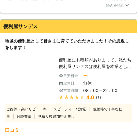
した。その結果、業者に依頼して鳩を追い出す事にしました。
も、悪い印象を与えてしまうのは時間
続きを読む
業者の方はお昼過ぎに私の家に来ました。公園に案内をして見
の問題です。 【ハトを寄せ付けない
てもらうと、沢山いますね。この費用でやってみます。と言う
ことを誓います】 当社「株式会社ラ
のでお願いしました。業者の方は鳩が嫌がりそうな事をして追
イツ」にお任せいただければ、防鳥ネ
便利屋サンデス
い払ったようです。その後は鳩が落とした糞の除去をしてい
ットや忌避剤、防鳥ワイヤー・スパイ
き、次に鳩が来ないような対策をしていました。これで元の綺
クといった施工をいたします。どれも
地域の便利屋として皆さまに育てていただきました！その恩返し
麗な公園に戻りました。鳩駆除をして頂き誠に有難うございま
一般の方で行われることの多い施工で
をします！
した。
すが、賢いハトを追い払うには、当社
のようにハト駆除に精通した業者に任
茨城県
ひたちなか市
2016年10月17日
便利屋にも種類がありまして、私たち
せるのがもっともスピーディな解決方
便利屋サンデスは便利屋を本業として
法です。 どうぞ、ハトに関しては全
おります。本業が別にありながら便利
ー
目安料金
て「株式会社ライツ」にお任せくださ
屋の看板を掲げている業者は兼業便利
い！
無休
定休日
屋であり、私たちとは作業範囲の幅も
08：00～22：00
営業時間
全く違うのです。便利屋サンデスは幅
★★★★★
4.0
（1）
広く皆さまのために作業をすることが
できますのでお気軽にお頼りくださ
ご好評・高いリピート率
スピーディーな対応
低価格で丁寧な仕
い。地域の便利屋として、皆さまのご
事
経験豊富
見積り後追加料金無し
依頼を達成させていただきます。これ
までにクレームやトラブルを発生させ
口コミ
たことはありませんので、この実績を
ご信頼ください。 【ハト駆除もやっ