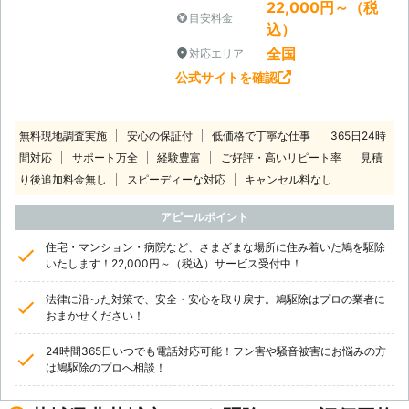
22,000円～（税
目安料金
込）
全国
対応エリア
公式サイトを確認
無料現地調査実施
安心の保証付
低価格で丁寧な仕事
365日24時
間対応
サポート万全
経験豊富
ご好評・高いリピート率
見積
り後追加料金無し
スピーディーな対応
キャンセル料なし
アピールポイント
住宅・マンション・病院など、さまざまな場所に住み着いた鳩を駆除
いたします！22,000円～（税込）サービス受付中！
法律に沿った対策で、安全・安心を取り戻す。鳩駆除はプロの業者に
おまかせください！
24時間365日いつでも電話対応可能！フン害や騒音被害にお悩みの方
は鳩駆除のプロへ相談！