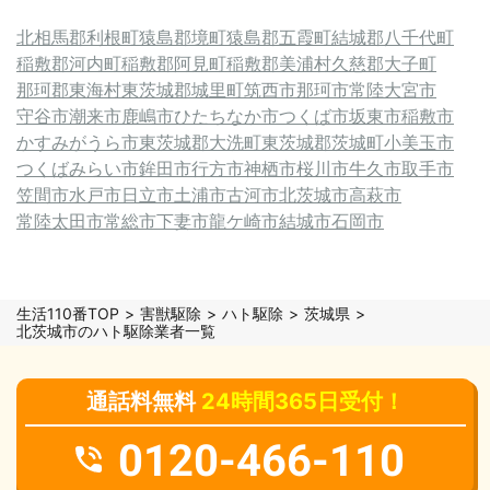
北相馬郡利根町
猿島郡境町
猿島郡五霞町
結城郡八千代町
稲敷郡河内町
稲敷郡阿見町
稲敷郡美浦村
久慈郡大子町
那珂郡東海村
東茨城郡城里町
筑西市
那珂市
常陸大宮市
守谷市
潮来市
鹿嶋市
ひたちなか市
つくば市
坂東市
稲敷市
かすみがうら市
東茨城郡大洗町
東茨城郡茨城町
小美玉市
つくばみらい市
鉾田市
行方市
神栖市
桜川市
牛久市
取手市
笠間市
水戸市
日立市
土浦市
古河市
北茨城市
高萩市
常陸太田市
常総市
下妻市
龍ケ崎市
結城市
石岡市
生活110番TOP
害獣駆除
ハト駆除
茨城県
北茨城市のハト駆除業者一覧
通話料無料
24時間365日受付！
0120-466-110