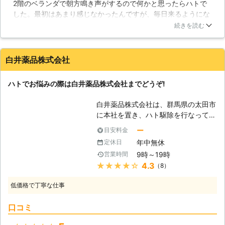
2階のベランダで朝方鳴き声がするので何かと思ったらハトで
られております。しかし、CDや模様
した。最初はあまり感じなかったんですが、毎日来るようにな
の入った風船、磁石等は、効果が確実
ってしまったので、使わないCDを吊してみたりしたのです
とはいえず、仮に効果があったとして
続きを読む
が、あまり効果がありませんでした。業者さんにお願いした方
も、ハトが慣れてしまえばそれまで
が良いと思ったので、ネットで調べたケンソウ工業さんに依頼
で、対策グッズを無視するかのように
しました。やはり業者さんだとしっかり対処してもらえるので
棲みついてしまいます。確実な効果が
白井薬品株式会社
良いですね。あれから姿を見ていません。
見込める道具としては、物理的に遮断
することのできる網や、巣作り等を抑
群馬県
太田市
2016年12月29日
ハトでお悩みの際は白井薬品株式会社までどうぞ!
止することができる剣山などがありま
すが、考えなしに設置してしまうと、
白井薬品株式会社は、群馬県の太田市
網をくぐり、剣山の上に巣を作ること
に本社を置き、ハト駆除を行なってい
もありますので、設置方法などを考え
る会社です。太田市を含めた群馬県内
ー
目安料金
る必要があります。当社にお任せいた
はもちろん、栃木県・新潟県・長野県
だければ、適切な設置などを行います
年中無休
定休日
にも出張することができる、フットワ
ので、ハト被害に悩まされる心配はあ
9時～19時
営業時間
ークの軽さが自慢です。また年中無休
りません。早めの対処を行い、快適な
★★★★★
4.3
（8）
で営業しているため、土日のような休
生活のお手伝いをさせていただきま
日でも作業が可能です。 【ハトは厄
す。
低価格で丁寧な仕事
介な鳥です】 公園などでよく見かけ
ることができ、皆さんにとっても身近
口コミ
な存在だといえるハトですが、それに
よってもたらされる被害は決して無視