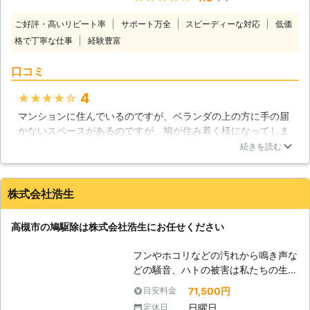
る一面もあります。食事がある程度は
事故を起こすこともあるので危険で
保証されていますし、また1年中も食
ご好評・高いリピート率
サポート万全
スピーディーな対応
低価
す。実際、海外ではハトのフンが原因
事が手に入るために繁殖時期もほぼ1
格で丁寧な仕事
経験豊富
で橋が崩落した事故も起きており、日
年中となってしまったのです。このた
本でも同じような事故が起きないとは
めにハトは1年の間に8回ほど卵を産
口コミ
限りません。それに、ハトのフンは建
んでいます。こうしてハトがどんどん
物の美観も損なうので、早急なハト駆
増えていったのです。しかし、だから
4
★★★★★
除対策が必要となってきます。 【千
こそ私たち人間がハト駆除をする必要
マンションに住んでいるのですが、ベランダの上の方に手の届
葉県にお住まいの方ご用命を】 「株
があります。ぜひとも便利屋神栖店に
かないスペースがあるのですが、鳩が住み着く様になってしま
式会社ユウキ」は千葉県千葉市で活躍
ハト駆除をおまかせください。
いました。初めのうちはかわいいなと思っていたのですが、フ
しております。業界最安値にも挑戦中
続きを読む
ンを落とされ洗濯物やベランダが汚れてしまっていたため、駆
で、お客様にリーズナブルなサービス
除をお願いすることにしました。工事自体はそれ程大掛かりな
を提供することをお約束いたします。
ものではなく、ネットを付けてくれたり忌避剤を散布するとい
さらに、ハト駆除以外の害虫・害獣に
株式会社浩生
ったものでしたが、効果は良く出ていたのか、鳩は寄り付かな
も対応しており、今後、ますます事業
くなりました。フンに悩まされることがなくなり満足です。
を拡大していく所存であります。 さ
高槻市の鳩駆除は株式会社浩生にお任せください
らに、当社は確かな信頼を確保するた
千葉県
千葉市中央区
2016年11月23日
めに、徹底した社会的責任を持ってお
フンやホコリなどの汚れから鳴き声な
ります。お客様のご依頼を受け付ける
どの騒音、ハトの被害は私たちの生活
ということは、同時にお客様の個人情
に影響を与えますよね。「確実に効果
報もお預かりすることになります。万
71,500円
目安料金
の出る鳩駆除を依頼したい」というと
が一、個人情報が漏れることのないよ
日曜日
定休日