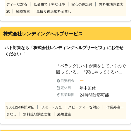
ディーな対応
低価格で丁寧な仕事
安心の保証付
無料現地調査実
うな鳩に関して、お困りお悩みのお客
様もいるかと思います。 鳩110番に加
施
経験豊富
見積り後追加料金無し
盟している専門業者では、その鳩被害
に合わせて適切な方法をお客様にご提
案いたします。 お電話一本でのスピ
株式会社レンディングヘルプサービス
ード解決を心掛けておりますので、お
困り・お悩みの際は、お気軽にご相談
ハト対策なら「株式会社レンディングヘルプサービス」にお任せ
ください。 【鳩駆除の法律につい
ください ！
て】 鳩の駆除をご自身で行った場
合、鳥獣保護法に違反してしまうこと
「ベランダにハトが糞をしていくので
があります。 ・ドバトの狩猟禁止。
困っている」 「家にやってくるハト
キジバトは狩猟期間内であれば1日10
の鳴き声に悩まされている」 そんな
羽まで捕獲可能。 ・意図的に衰弱さ
ー
目安料金
ときは、株式会社レンディングヘルプ
せる行為や、過度な威嚇によって鳩の
年中無休
定休日
サービスにお任せください。 弊社は
生命を脅かす行為の禁止。(箒で追い
24時間対応可能
営業時間
関東地域にお住まいのお客様からのハ
払う等) ・卵や巣を採取、移動させる
ト対策のご依頼を承っております。
行為の禁止こういった駆除行為を勝手
365日24時間対応
サポート万全
スピーディーな対応
作業外注一
弊社がおこなうハト対策の工法は、植
に行った場合、「1年以下の懲役又は
切なし
無料現地調査実施
経験豊富
物油・鉱物油・添加油を使った環境に
100万円以下の罰金」が課されること
優しい忌避剤、防鳥ネットや剣山型器
もあります。 そのため安易に鳩を撃
具、電気ショックシステムがありま
退しようとするのは危険です。 どう