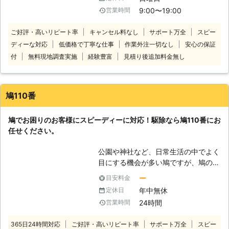
きや、再発にうんざりしていて「アフ
う、全スタッフは責任を持って個人情
9:00〜19:00
営業時間
ターフォローのある鳩駆除業者を探し
報を安全に取り扱います。
ている」といったとき、株式会社浩生
ご好評・高いリピート率
キャンセル料なし
サポート万全
スピー
にお任せください！ 当店の鳩駆除の
ディーな対応
低価格で丁寧な仕事
作業外注一切なし
安心の保証
方法は確実な「追い出し」をおこなう
ことで、お客様が平穏な生活に戻れる
付
無料現地調査実施
経験豊富
見積り後追加料金無し
ようサポートしています。効き目抜群
な植物エキス配合の忌避剤の使用によ
り、現在棲みついているハトの追い出
鳩110番
しはもちろん、今後も近寄らないよう
に対策もできます。 施工後には3年の
鳩でお困りのお客様にスピーディーに対応！駆除なら鳩110番にお
アフターフォローをつけているので、
任せください。
再発の不安がある方も再施工できるた
めご安心ください。ハトにお困りな
公園や神社など、日常生活の中でよく
ら、まずはご相談から承っています。
目にする機会が多い鳩ですが、鳩の被
害で困っているというお客様の声をよ
ー
目安料金
くお聞きします。 「ご自宅に巣を作
年中無休
定休日
られ完全に住み着いてしまった」「ベ
24時間
営業時間
ランダや駐車場に大量の鳩の糞が…」
「業者に依頼して駆除してもらったけ
365日24時間対応
ご好評・高いリピート率
サポート万全
スピー
ど、また戻ってきた」など。 このよ