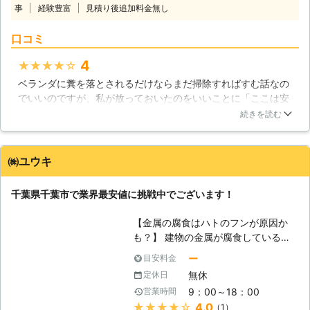
事
経験豊富
見積り後追加料金無し
すのでご安心ください。 【害鳥のハ
トは駆除してしまいましょう】 ハト
口コミ
が害鳥として扱われていることはご存
知でしょうか。主に糞による被害が酷
4
★★★★★
い害鳥で、放置してしまうと家の屋根
ベランダに糞を落とされるだけならまだ掃除すればすむ話なの
などが遠くからでも分かるくらいに白
でいいのですが、私が放っておいたのをいいことに「ここは安
くなってしまうのです。その糞も病原
全だ」と判断されてしまったようで…肉眼では確認が難しくよ
菌を含んでいる危険性があるために、
続きを読む
くわからなかったのですが、どうやら換気口のあたりに巣を作
健康面の問題も懸念されます。ただ家
ってしまったようでとても困っていました。ネットで調べてみ
の見た目が悪くなるだけではないので
ても自力で追い出すことはとても難しいようで（殺すのも法律
す。こうした害鳥を駆除する際にも私
㈱ユウキ
で禁止されているとか）こちらに駆除をお願いしました。駆除
たち便利屋神栖店にご依頼ください。
に加え再来防止用に換気口の入り口となる部分にネットを張っ
ハト駆除を扱っておりますので、皆さ
千葉県千葉市で業界最安値に挑戦中でございます！
てもらい、ついでにベランダの消臭・消毒もお願いしました。
まの家と健康を害するハトを駆除させ
あれから今のところ鳩はでていません。
ていただきます。 【人のおかげで増
【金属の腐食はハトのフンが原因か
えました】 公園や駅前の広場などに
茨城県
神栖市
2016年10月10日
も？】 建物の金属が腐食していると
行くと、ほぼ毎日ハトがいるかと思い
ころはありませんか？実はそれ、ハト
ます。その数が減っているところを皆
ー
目安料金
のフンが原因かもしれません。という
さまは見たことがあまりないのではな
無休
定休日
のも、ハトのフンには酸性があり、そ
いでしょうか。ハトは私たち人間が餌
9：00～18：00
営業時間
の酸性が原因で金属が腐食することが
付けをしてしまったがために増えてい
★★★★★
4.0
（1）
あるのです。 金属の腐食は、大きな