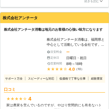
対処するには難しかったため今回こちらの業者様に依頼しまし
の特徴について】 下請け業者やアル
続きを読む
た。無料の見積もりをしていただいた後、作業を行ってもらい
バイトなどは一切雇っておりません。
ました。鳩よけネットと鳩が止まれないようにする鳩よけを設
第一には、品質の管理・技術の漏洩・
置してもらいました。丁寧な作業と良い人柄でとても満足いた
中間マージンの排除などにより、ご依
株式会社アンチータ
しました。作業内容には文句無しですが、ちょっとだけ対応が
頼者様に還元させていただければと考
遅かったかな。それ以外は満足です。
えております。お見積は、お客様が困
株式会社アンチータ消毒は地元のお客様の心強い味方になります
ったときに利用できるよう、無料で行
東京都
葛飾区
2016年12月31日
っております。どのような被害状態や
株式会社アンチータ消毒は、福岡県と
原因があるのかデジタルカメラで撮影
中心として活動している会社です。ハ
し、分かりやすくご説明致します。そ
トの被害でお困りの方は見えません
の際、疑問や質問等がありましたら、
ー
目安料金
か？弊社は適格な判断でハト駆除に対
お気軽にご相談してください。またハ
日曜日・祝日
定休日
応致します。 【ハトによる被害報
ト駆除終了後、追加請求することなど
8時～18時
営業時間
告】 ハトが大量発生した事により、
は一切ありませんのでご安心くださ
★★★★★
4.0
（10）
ベランダに干してある洗濯物が鳩の羽
い。お見積り金額が全ての施工金額に
毛だらけになって困っている事例が報
なります。当スタッフは、お客様との
サポート万全
スピーディーな対応
低価格で丁寧な仕事
経験豊富
告されています。又、ハトの糞による
信頼性の強さに自信があります。
被害も多く住宅は糞だらけになってし
口コミ
まったり、異臭で悩まされたりする事
例があります。 【ハトは同じ場所で
4
★★★★★
糞をする】 ハトの糞を掃除しても、
家は農家を営んでいるのですが、やはり世間的にも有名なハト
また同じ場所で糞をされて困っている