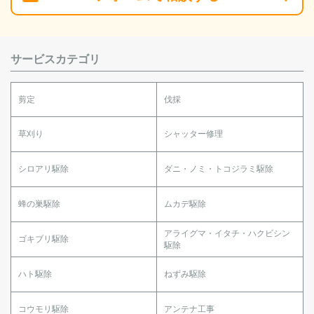
サービスカテゴリ
剪定
伐採
草刈り
シャッター修理
シロアリ駆除
ダニ・ノミ・トコジラミ駆除
蜂の巣駆除
ムカデ駆除
アライグマ・イタチ・ハクビシン
ゴキブリ駆除
駆除
ハト駆除
ねずみ駆除
コウモリ駆除
アンテナ工事