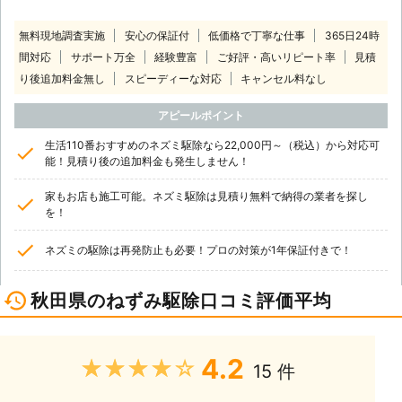
無料現地調査実施
安心の保証付
低価格で丁寧な仕事
365日24時
間対応
サポート万全
経験豊富
ご好評・高いリピート率
見積
り後追加料金無し
スピーディーな対応
キャンセル料なし
アピールポイント
生活110番おすすめのネズミ駆除なら22,000円～（税込）から対応可
能！見積り後の追加料金も発生しません！
家もお店も施工可能。ネズミ駆除は見積り無料で納得の業者を探し
を！
ネズミの駆除は再発防止も必要！プロの対策が1年保証付きで！
秋田県のねずみ駆除口コミ評価平均
4.2
★★★★★
15 件