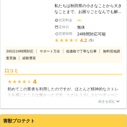
研究所にお任せください。 【ねずみ
私たちは秋田県の小さなことから大き
の被害】 ねずみは繁殖や寒さを凌ぐ
なことまで、お困りごとなんでも解決
ために建物に侵入してきているだけな
しております。秋田の便利屋ビジョン
ー
目安料金
ので、実際に見ることはあまりありま
です。生活していくうえで行わなけれ
せん。そのため、ねずみに侵入されて
無休
定休日
ばならないことはたくさんあります。
も被害に気づきにくく、夜に足音が聞
24時間対応可能
営業時間
家事や掃除に家の手入れ家族の世話な
こえるくらいでしょうか。しかし、そ
★★★★★
4.2
（5）
ど、とてもすべて例に上げることがで
のまま放っておくと、天井裏に住んで
きないほどです。忙しいお客様のお役
いるねずみたちは、天井裏に糞や尿を
365日24時間対応
サポート万全
低価格で丁寧な仕事
無料現地調
に立ちたい、私たち秋田の便利屋ビジ
するので、それらがどんどん溜まって
査実施
経験豊富
ョンはその思いでお客様のお困りごと
しまい、そのうち天井のシミとなって
を解決します！ 【ねずみの被害と
出てきてしまいます。そうなってくる
口コミ
は】 この寒い秋田にねずみはいる
と臭いも酷く、ねずみの数も増えてい
の？そう疑問にお思いの方もいらっし
ると思われるので、ねずみ駆除をした
4
★★★★★
ゃるかと思いますが、ねずみはしっか
後が大変です。
初めてこの業者を利用したのですが、ほとんど精神的なストレ
りと生息しています。ねずみを主食と
スを感じたことは無かったです。ただもう少しスピーディーに
する肉食動物も多くいます。ねずみは
対応してもらいたいという感じを受けました。それでも短い時
日本全国どこにでもいます。食物連鎖
続きを読む
間でしっかりとねずみ駆除を実施してもらう事ができたのでよ
を助ける重要な存在ですが、人に住宅
かったです。費用に関しては若干高めでしたが、しっかりと支
に侵入するのはいただけません。夜中
払う事ができたのでよかったです。追加料金が発生する訳でも
の騒音だけでなく、糞害や衛生面の健
害獣プロテクト
なく、念入りな駆除を実施する事ができたので、この評価をさ
康被害など、放っておくと被害はどん