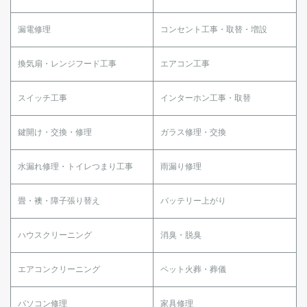
漏電修理
コンセント工事・取替・増設
換気扇・レンジフード工事
エアコン工事
スイッチ工事
インターホン工事・取替
鍵開け・交換・修理
ガラス修理・交換
水漏れ修理・トイレつまり工事
雨漏り修理
畳・襖・障子張り替え
バッテリー上がり
ハウスクリーニング
消臭・脱臭
エアコンクリーニング
ペット火葬・葬儀
パソコン修理
家具修理