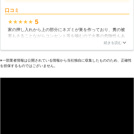
す。 ネズミ被害で困っていて、ネズ
ミ駆除業者をお探しの方がいました
口コミ
ら、弊社「害獣プロテクト」にお任せ
ください。 お客様のそのネズミ被
5
★★★★★
害、責任を持って解決させていただき
家の押し入れから上の部分にネズミが巣を作っており、糞の被
ます。
害もさることながらコンセント等を噛むので火事の危険性もあ
るので慌てて専門業者に駆除を依頼することにしました。ネッ
続きを読む
トで業者さんを見つけて駆除の依頼をしました。電話での応対
はスムーズで直ぐに駆除の日程を決められたし、当日の駆除の
※⼀部業者情報は公開されている情報から当社独⾃に収集したもののため、正確性
段取りも良く半日以上かかると思っていた駆除の時間もかなり
を担保するものではございません。
短く済みました。料金も相場よりも少し安いのではないかと思
いました。
秋田県
秋田市
2016年12月28日