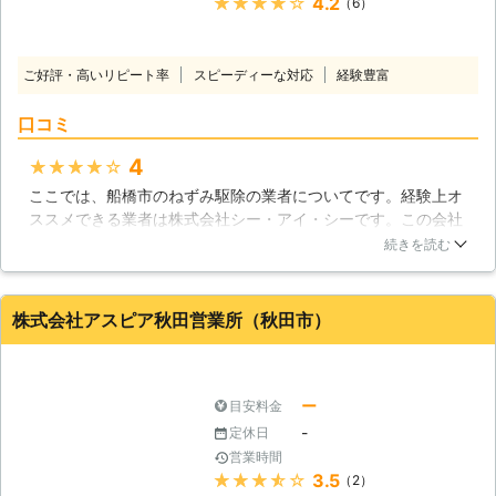
★★★★★
4.2
（6）
テクトが選ばれる理由】 駆除を生業
とした業者は数多く存在します。 そ
んな中でも弊社「害獣プロテクト」は
ご好評・高いリピート率
スピーディーな対応
経験豊富
お客様に、「自信を持って駆除なら弊
社にお任せください！」と言えるほど
口コミ
の自信があります。 その理由として
は、数多くのメリットがあるから。弊
4
★★★★★
社をご利用するメリットは以下の通り
ここでは、船橋市のねずみ駆除の業者についてです。経験上オ
です。 ・大手の下請けで10年以上の
ススメできる業者は株式会社シー・アイ・シーです。この会社
現場実績を積んだベテランが対応。
は豊富な経験を持っているため、いろんな状況に対応してもら
続きを読む
・最長5年保証！保証期間内に再発し
えます。また状況を見極め、最適な方法を選択してもらえま
た場合は無料で駆除いたします。 ・
す。見積もりを比較しましたが、他社よりも安くなりました。
平日休日問わず、困った際はいつでも
ねずみ駆除の方法が違ったためです。
株式会社アスピア秋田営業所（秋田市）
ご利用いただける利便性。 ・最短1日
での駆除が可能な解決スピード。 ・
秋田県
秋田市
2018年10月11日
全国に営業所を多数設けているため、
全国どこでも対応可能。 ・調査のみ
ー
目安料金
の相談もOK！もちろん調査費はな
-
定休日
し。 お客様が安心してご依頼いただ
営業時間
けるよう打ち合わせでは、現地調査で
★★★★★
3.5
（2）
確認したネズミがどこから侵入してき