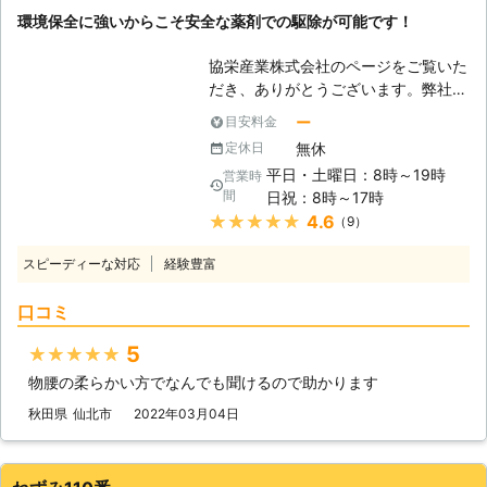
環境保全に強いからこそ安全な薬剤での駆除が可能です！
協栄産業株式会社のページをご覧いた
だき、ありがとうございます。弊社で
は害獣、害虫駆除に用いる環境に配慮
ー
目安料金
した殺虫剤・防除剤の生産、卸販売な
無休
定休日
どを行っております。また、害獣、害
平日・土曜日：8時～19時
営業時
虫の駆除作業も承っており、お客様の
間
日祝：8時～17時
住宅環境改善を全力でサポートさせて
★★★★★
4.6
（9）
いただいております。さらに、社員に
対する指導・教育にも力を入れて、常
スピーディーな対応
経験豊富
にお客様に安全で快適な環境・サービ
スをご提供できるように努力し続けて
口コミ
おります。害獣、害虫の予防・駆除で
お困りなことがありましたら、ぜひ弊
5
★★★★★
社にご相談ください。 【ねずみによ
物腰の柔らかい方でなんでも聞けるので助かります
る被害が増えています】 近年、住宅
にねずみが侵入することによる被害が
秋田県
仙北市
2022年03月04日
増えています。ねずみが与える被害に
は、保管してある食品を食べてしまっ
たり、家具や電気配線をかじって破損