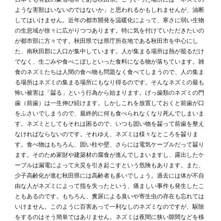
ような害獣はいないのではないか」と思われるかもしれませんが、油断
してはいけません。近年の都市開発を温暖化によって、寒さに弱い生物
の生息域が徐々に広がりつつあります。特に気を付けていただきたいの
が都市部に方々です。秋田県では県庁所在地である秋田市を中心にし
た、南秋田郡に人口が集中しています。人が集まる場所は熱が籠るだけ
でなく、生ごみや食べこぼしといった食料になる物が落ちています。雑
食のネズミたちは人間の食べ物も問題なく食べてしまうので、人の集ま
る場所はネズミの集まる場所にもなり得るのです。そんなネズミの最も
怖い被害は「齧る」という行為から始まります。げっ歯類のネズミの門
歯（前歯）は一生伸び続けます。しかしこれを放置しておくと前歯が口
をふさいでしまうので、最終的に何も食べられなくなり死んでしまいま
す。ネズミとしてもそれは困るので、いつも固い物を齧って前歯を整え
なければならないのです。それゆえ、ネズミは様々なところを齧りま
す。食べ物はもちろん、固い柱や壁、さらには電気ケーブルだって齧り
ます。そのため家財や建築材の腐食が進んでしまいますし、露出したケ
ーブルは漏電によって火災を引き起こすという危険もあります。また、
少子高齢化が進む秋田県には高齢者も多いでしょう。過去には体が不自
由な人がネズミによって指を失ったという、痛ましい事件も発生したこ
ともあるのです。もちろん、糞尿による臭いや寄生虫の存在も忘れては
いけません。このように百害あって一利なしのネズミなのですが、駆除
をするのはそう簡単ではありません。ネズミは夜間に狭い隙間などを移