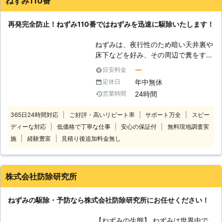
ねずみ110番
させるなどが挙げられます。また、人
間が駆除しない限りは敵が現れないた
再発完全防止！ねずみ110番ではねずみを迅速に駆除いたします！
め、安全に生活することができ、巣を
作って繁殖する可能性が非常に高いで
ねずみは、夜行性のため暗い天井裏や
す。ねずみが浸入しているのに気がつ
床下などを好み、その周辺で糞をする
いたらすぐに対処しましょう。 【ね
習性があります。 「夜中に天井から
ずみが侵入しているサイン】 ねずみ
ー
目安料金
物音が聞こえる」「糞や尿などの異臭
が室内に侵入しているかを判断するた
年中無休
定休日
がする」「天井にシミができている」
めに、ラットサインを探してみましょ
24時間
営業時間
など。 このようなお悩みやお困りに
う。ラットサインとは、ねずみの侵入
該当するお客様はいませんか？ 何か
口や通り道に、フンや黒い線が残って
365日24時間対応
ご好評・高いリピート率
サポート万全
スピー
異常を発見した際は、ご自宅にねずみ
いることをいいます。ねずみは壁に沿
ディーな対応
低価格で丁寧な仕事
安心の保証付
無料現地調査実
が侵入している可能性があります。
って移動する習性がありますので、壁
ねずみは繁殖力が高いため、完全に根
施
経験豊富
見積り後追加料金無し
沿いや部屋の隅を確認してみましょ
絶しないと再発の可能性もあります
う。
し、個人で完全に駆除をするのは難し
いかもしれません。 また、ねずみに
株式会社防除研究所
よる糞の清掃やねずみの身体に寄生し
ているダニやノミなどによる被害など
ねずみの駆除・予防なら株式会社防除研究所にお任せください！
も考えられますので、ねずみ駆除をお
考えの際はねずみ110番にお任せくだ
【ねずみの生態】 ねずみは世界中で
さい。 ねずみ110番は、日本全国に数