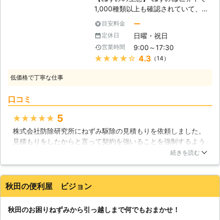
1,000種類以上も確認されていて、そ
多くの加盟店が提携しております。
のほとんどが夜行性なのです。そのた
もちろん、24時間365日対応してい
ー
目安料金
め、私達が活動している間にねずみに
ますので、いつでもご対応できます。
日曜・祝日
定休日
遭遇する事は少ないのですが、住宅に
少しでもねずみ被害がご心配な方はす
9:00～17:30
営業時間
住み着くねずみは屋根裏などに巣を作
ぐにでもお電話ください。 まずはお
★★★★★
4.3
（14）
るので、ねずみの数が増えてくると夜
客様のご不安を解消するために、現地
中に足音が気になってくるでしょう。
調査や無料見積もりなどのご説明をい
低価格で丁寧な仕事
日本で害獣として問題視されているネ
たします。 【1年間保証のアフターサ
ズミの種類は、「クマネズミ」という
ービス！】 ねずみ110番は、ねずみを
口コミ
外来種で、元々は東南アジアで生活し
撃退できたからといって終わりという
ていたねずみなので、暖かい場所を好
わけではありません。 またねずみが
5
★★★★★
み巣を作ります。特に冬には、寒さを
戻って来ないよう、再発防止もしっか
株式会社防除研究所にねずみ駆除の見積もりを依頼しました。
凌ぐために建物の天井裏に侵入し、断
りと行いますのでお任せください。
見積もりをしたからと言って契約を強いることを強制するよう
熱材を布団代わりにしています。クマ
なことは一切なく、非常に良かったです。また見積もり通りの
ネズミの体長は20cm程度でしっぽが
続きを読む
金額で、1円の違いもありませんでした。説明も丁寧で、納得
長く、耳も大きく見た目はハムスター
をしたうえで契約をすることができ満足しています。腕も確か
なので可愛いのですが、クマネズミの
で、駆除後はねずみを見て悲鳴を上げることもなくなりまし
体には多くのダニが規制していること
秋田の便利屋 ビジョン
た。
で有名なので、住宅に侵入されたら出
来るだけ早く駆除する事をオススメ致
岐阜県
大垣市
2016年12月20日
秋田のお困りねずみから引っ越しまで何でもおまかせ！
します。ねずみ駆除なら株式会社防除