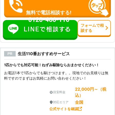
無料で電話相談する!
0120-466-110
フォーム
で
相
談
する
生活110番おすすめサービス
PR
1匹からでも対応可能！ねずみ駆除ならおまかせください！
お電話1本で1匹からでも駆けつけます。。現地でのお見積りは無
料ですのでまずはお気軽にお問い合わせください！
22,000円～（税
目安料金
込）
全国
対応エリア
公式サイトを確認