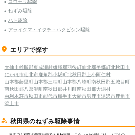
コウモリ駆除
ねずみ駆除
ハト駆除
アライグマ・イタチ・ハクビシン駆除
エリアで探す
大仙市
雄勝郡東成瀬村
雄勝郡羽後町
仙北郡美郷町
北秋田市
にかほ市
仙北市
鹿角郡小坂町
北秋田郡上小阿仁村
山本郡藤里町
山本郡三種町
山本郡八峰町
南秋田郡五城目町
南秋田郡八郎潟町
南秋田郡井川町
南秋田郡大潟村
由利本荘市
秋田市
能代市
横手市
大館市
男鹿市
湯沢市
鹿角市
潟上市
秋田県のねずみ駆除事情
日本でも有数の豪雪地帯である秋田県。こういった場所には「ネズミの