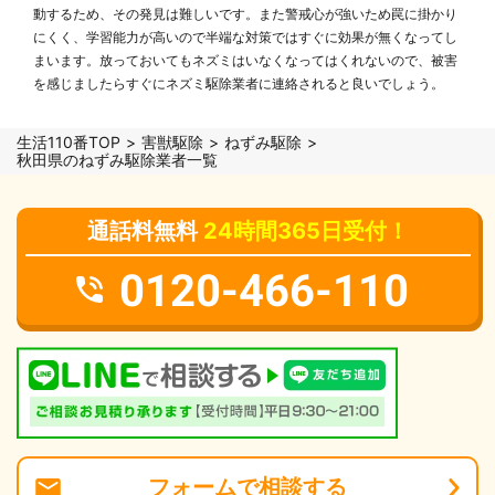
動するため、その発見は難しいです。また警戒心が強いため罠に掛かり
にくく、学習能力が高いので半端な対策ではすぐに効果が無くなってし
まいます。放っておいてもネズミはいなくなってはくれないので、被害
を感じましたらすぐにネズミ駆除業者に連絡されると良いでしょう。
生活110番TOP
害獣駆除
ねずみ駆除
秋田県のねずみ駆除業者一覧
通話料無料
24時間365日受付！
0120-466-110
フォーム
で
相談
する