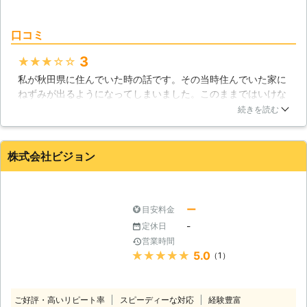
たのか、その原因や再発防止のお話を
させていただきます。 その全てのお
口コミ
話をさせていただき、お見積もりを提
示させていただきます。 お見積もり
3
★★★★★
後は、追加費用が発生することはあり
ません。 お客様の納得いただけるお
私が秋田県に住んでいた時の話です。その当時住んでいた家に
見積もりをお約束しますので、ご安心
ねずみが出るようになってしまいました。このままではいけな
ください。 【無料現地調査を実施
いという事で、業者さんにお願いしてきてもらうことにしまし
続きを読む
中！ご相談だけしたいという方も大歓
た。そして見つけたこちらの業者さんがは、とても感じが良く
迎です】 弊社では無料現地調査のご
て作業も丁寧で早かったので安心して任せることができまし
相談も承っております。 「ネズミが
た。おかげで無事に駆除してもらえました。
株式会社ビジョン
いるかもしれないので、一度見てもら
秋田県
秋田市
2016年11月22日
いたい」 「ネズミが棲みついていな
いか、調査をお願いしたい」 このよ
うなネズミがいる確信はないが、不安
ー
目安料金
なので現地調査だけをお願いしたい、
-
定休日
といった方もお任せください。 天井
営業時間
裏や床下などのネズミが巣を作りやす
★★★★★
5.0
（1）
い場所を、重点的に調査させていただ
きます。 双方納得のいく作業で、気
持ちの良いサービスを心掛けておりま
ご好評・高いリピート率
スピーディーな対応
経験豊富