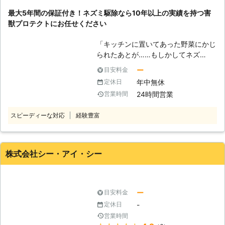
せてもらいました。
どん大きくなってきます。 【ねずみ
最大5年間の保証付き！ネズミ駆除なら10年以上の実績を持つ害
を駆除する必要性】 被害を詳しく解
秋田県
秋田市
2016年12月28日
獣プロテクトにお任せください
説すると、ねずみは大食漢で大量に糞
をします。そのフンは行動範囲にばら
「キッチンに置いてあった野菜にかじ
撒かれます。気がついたら天井裏がフ
られたあとが……もしかしてネズ
ンだらけになっていたというケースも
ミ？」 「天井裏から物音がしたので
あるのです。さらに不衛生な場所にダ
ー
目安料金
確認したらネズミを発見した」 ネズ
ニやノミが発生し、下に降りて人に被
年中無休
定休日
ミはその小さな体格で、窓の隙間や床
害を与えることもあります。そのよう
24時間営業
営業時間
下の通風口など、約2㎝くらいの隙間
なことになる前に、おかしいと思った
があれば、簡単に侵入してきます。
ら早めの駆除をお勧めします。
スピーディーな対応
経験豊富
一度ネズミを駆除してもその侵入経路
を塞がなければ、再度ご自宅に侵入し
てくる可能性もあります。そのため、
ご自身で対処するには限界があります
株式会社シー・アイ・シー
よね。 ですがご安心を。 そのような
ときは弊社「害獣プロテクト」にお任
せください。 弊社はネズミの侵入経
路を割り出し、再発防止にも力を入れ
ー
目安料金
ている駆除専門業者です。 ネズミ被
-
定休日
害でお困りのお客様がいましたら、ぜ
営業時間
ひ一度ご相談ください。 【害獣プロ