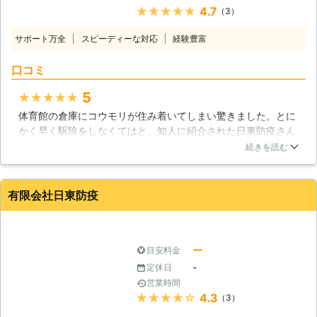
★★★★★
4.7
（3）
無料ですのでお気軽にご依頼くださ
と音がするとき。 ・夜になると毎日
い。 〇最長5年の保証付き 作業完了
軒下にコウモリが来るとき。 ・屋根
サポート万全
スピーディーな対応
経験豊富
後の再発はお客様に付きまとう不安の
裏にコウモリが住み着いてしまったと
一つではないでしょうか。害獣プロテ
き。 ・床下にコウモリが住み着いて
口コミ
クトでは万が一、再発した場合は、無
しまったときなど。 日東防疫株式会
料で再駆除させていただきます。安心
社は、大分以外にも支店を持ち、幅広
5
★★★★★
してご依頼ください。 〇消臭、消毒
いエリアをカバーできます。 豊富な
体育館の倉庫にコウモリが住み着いてしまい驚きました。とに
だけではありません！修繕まで丸ごと
害虫駆除の実績をもち、常にお客様に
かく早く駆除をしなくてはと、知人に紹介された日東防疫さん
対応いたします。 害獣プロテクトの
は親切丁寧で満足していただけるサー
に連絡をしました。コウモリなんて経験もなかったので、料金
スタッフには建築経験者が多く集まっ
ビスを提供しています。 コウモリに
続きを読む
面が不安でしたが、それほどでもなく簡単に駆除ができよかっ
ています。そのためコウモリの糞で劣
困ったときには、迷わずに日東防疫株
たです。結構、感じのよい業者さんだという印象を受けまし
化した天井裏の修繕まで対応可能とな
式会社へご相談ください。
た。頼りになる感じです。
っています。本来であれば別々に頼ま
有限会社日東防疫
なければいけない、害獣駆除と修繕を
大分県
別府市
2016年12月30日
トータルでご依頼できますので、余分
な手間を減らし修繕まで丸ごとご相談
ー
目安料金
いただけます。 コウモリはとても小
さく、小さな隙間からでも天井裏に入
-
定休日
りこんできます。その隙間を全て塞
営業時間
ぎ、再発を防止するのは素人では難し
★★★★★
4.3
（3）
いものです。 中途半端な対策をおこ