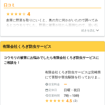
口コミ
4
★★★★★
倉庫に野菜を取りにいくと、奥の方に何かがいたので調べてみ
るとコウモリでした。野菜に被害が出たら面倒なので、追い払
おうとしましたが無理でした。自力の駆除を諦めた私は、業者
続きを読む
に駆除を依頼することにしました。やって来た業者に倉庫を見
てもらうと、すぐにやりますよと言うので承諾しました。業者
はコウモリの周辺にスプレーを噴出すると、コウモリはその香
有限会社くろぎ防虫サービス
りが苦手なのかすぐに外に飛んでいきました。業者はその後、
コウモリが入ってきた部分を塞いでくれました。
コウモリの被害にお悩みでしたら有限会社くろぎ防虫サービスに
宮崎県
都城市
2016年11月29日
ご相談を！
有限会社くろぎ防虫サービスは宮崎県
にて害獣や害虫駆除を行っておりま
す。皆さまの家に住み着く害獣や害虫
ー
目安料金
は、皆さまにとって被害しか生み出し
日曜・祝日
定休日
ません。そのような生き物を家の中に
7時～19時
営業時間
入れておいても全く得にはならないの
★★★★★
4.5
（2）
です。もしも害獣や害虫がいることが