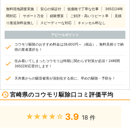
無料現地調査実施
安心の保証付
低価格で丁寧な仕事
365日24時
間対応
サポート万全
経験豊富
ご好評・高いリピート率
見積
り後追加料金無し
スピーディーな対応
キャンセル料なし
アピールポイント
コウモリ駆除のおすすめ料金は28,600円～（税込）。無料見積りで納
得の業者選択を！
住み着いてしまったコウモリは時期に関わらず対策が必須！24時間
365日対応受付します！
天井裏からの騒音被害が深刻化する前に、早めの駆除・予防を！
宮崎県のコウモリ駆除口コミ評価平均
3.9
★★★★★
18 件