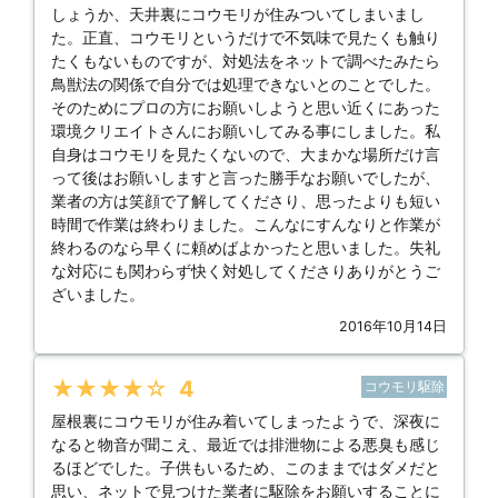
しょうか、天井裏にコウモリが住みついてしまいまし
た。正直、コウモリというだけで不気味で見たくも触り
たくもないものですが、対処法をネットで調べたみたら
鳥獣法の関係で自分では処理できないとのことでした。
そのためにプロの方にお願いしようと思い近くにあった
環境クリエイトさんにお願いしてみる事にしました。私
自身はコウモリを見たくないので、大まかな場所だけ言
って後はお願いしますと言った勝手なお願いでしたが、
業者の方は笑顔で了解してくださり、思ったよりも短い
時間で作業は終わりました。こんなにすんなりと作業が
終わるのなら早くに頼めばよかったと思いました。失礼
な対応にも関わらず快く対処してくださりありがとうご
ざいました。
2016年10月14日
★★★★★
4
コウモリ駆除
屋根裏にコウモリが住み着いてしまったようで、深夜に
なると物音が聞こえ、最近では排泄物による悪臭も感じ
るほどでした。子供もいるため、このままではダメだと
思い、ネットで見つけた業者に駆除をお願いすることに