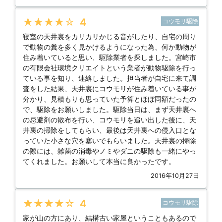
★★★★★
4
コウモリ駆除
寝室の天井裏をカリカリかじる音がしたり、自宅の周り
で動物の糞を多く見かけるようになった為、何か動物が
住み着いていると思い、駆除業者を探しました。宮崎市
の有限会社環境クリエイトという業者が動物駆除を行っ
ている事を知り、連絡しました。担当者が自宅に来て調
査をした結果、天井裏にコウモリが住み着いている事が
分かり、見積もりも思っていた予算とほぼ同額だったの
で、駆除をお願いしました。駆除当日は、まず天井裏へ
の忌避剤の散布を行い、コウモリを追い出した後に、天
井裏の掃除をしてもらい、最後は天井裏への侵入口とな
っていた小さな穴を塞いでもらいました。天井裏の掃除
の際には、雑菌の消毒やノミやダニの駆除も一緒にやっ
てくれました。お願いして本当に良かったです。
2016年10月27日
★★★★★
4
コウモリ駆除
家が山の方にあり、結構古い家屋ということもあるので