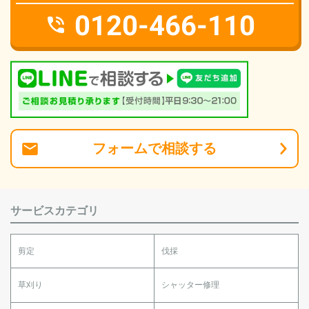
0120-466-110
フォーム
で
相談
する
サービスカテゴリ
剪定
伐採
草刈り
シャッター修理