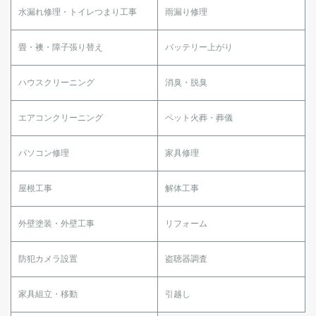
水漏れ修理・トイレつまり工事
雨漏り修理
畳・襖・障子張り替え
バッテリー上がり
ハウスクリーニング
消臭・脱臭
エアコンクリーニング
ペット火葬・葬儀
パソコン修理
家具修理
屋根工事
解体工事
外壁塗装・外壁工事
リフォーム
防犯カメラ設置
盗聴器調査
家具組立・移動
引越し