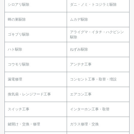
シロアリ駆除
ダニ・ノミ・トコジラミ駆除
蜂の巣駆除
ムカデ駆除
アライグマ・イタチ・ハクビシン
ゴキブリ駆除
駆除
ハト駆除
ねずみ駆除
コウモリ駆除
アンテナ工事
漏電修理
コンセント工事・取替・増設
換気扇・レンジフード工事
エアコン工事
スイッチ工事
インターホン工事・取替
鍵開け・交換・修理
ガラス修理・交換