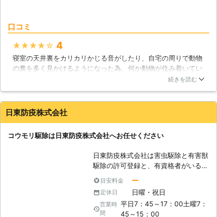
込んで放置してしまい、いつの間にか
状況が悪化していた……なんて事も考
えられるのです。 そのため、コウモ
口コミ
リの気配を感じたらすぐに専門業者で
ある害獣プロテクトにご相談くださ
4
★★★★★
い。 弊社では発生しているコウモリ
寝室の天井裏をカリカリかじる音がしたり、自宅の周りで動物
を全て駆除したうえで、出入り口とな
の糞を多く見かけるようになった為、何か動物が住み着いてい
る箇所を全て封鎖。コウモリの嫌がる
ると思い、駆除業者を探しました。宮崎市の有限会社環境クリ
続きを読む
薬剤を散布するなどしてコウモリの再
エイトという業者が動物駆除を行っている事を知り、連絡しま
来を防ぎます。 確実にコウモリを駆
した。担当者が自宅に来て調査をした結果、天井裏にコウモリ
除する害獣プロテクトには、この他に
が住み着いている事が分かり、見積もりも思っていた予算とほ
日東防疫株式会社
も選ばれる理由があります。 【害獣
ぼ同額だったので、駆除をお願いしました。駆除当日は、まず
プロテクトが選ばれる理由】 〇写真
天井裏への忌避剤の散布を行い、コウモリを追い出した後に、
撮影調査＆見積りは無料です。 害獣
コウモリ駆除は日東防疫株式会社へお任せください
天井裏の掃除をしてもらい、最後は天井裏への侵入口となって
プロテクトの現地調査は外観や内観を
いた小さな穴を塞いでもらいました。天井裏の掃除の際には、
見るだけではありません。被害のある
日東防疫株式会社は害虫駆除と有害獣
雑菌の消毒やノミやダニの駆除も一緒にやってくれました。お
天井裏、屋根裏まで入り込み、被害状
駆除の許可登録と、有資格者がいる害
願いして本当に良かったです。
況をキチンと確認いたします。その際
虫駆除の専門店です。 駆除から再発
ー
目安料金
宮崎県
宮崎市
2016年10月27日
に写真を撮らせていただき、被害状況
防止まで徹底的に問題を解決いたしま
日曜・祝日
定休日
をご説明、対処法とお見積りをご提示
す。 【コウモリ駆除】 こんなとき
平日7：45～17：00土曜7：
営業時
させていただきます。 調査やお見積
は、日東防疫株式会社へお任せくださ
間
45～15：00
りには費用は発生いたしません。完全
い。 ・夜になると天井裏でガサガサ