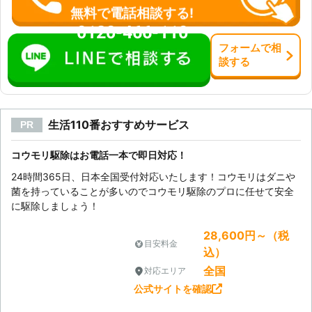
無料で電話相談する!
0120-466-110
フォーム
で
相
談
する
生活110番おすすめサービス
PR
コウモリ駆除はお電話一本で即日対応！
24時間365日、日本全国受付対応いたします！コウモリはダニや
菌を持っていることが多いのでコウモリ駆除のプロに任せて安全
に駆除しましょう！
28,600円～（税
目安料金
込）
全国
対応エリア
公式サイトを確認