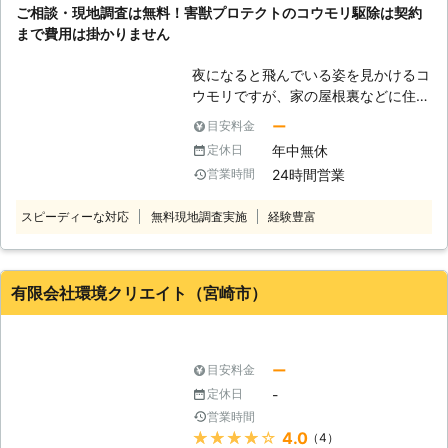
いた時の音で非常に鬱陶しく感じるで
ご相談・現地調査は無料！害獣プロテクトのコウモリ駆除は契約
しょう。特に夜中ではより音も明確に
鹿児島県
姶良郡湧水町
2016年12月30日
まで費用は掛かりません
聞こえるでしょうから、より鬱陶しく
思うのではないでしょうか。 【小さ
夜になると飛んでいる姿を見かけるコ
な穴からも入ってきます】 コウモリ
ウモリですが、家の屋根裏などに住み
駆除で駆除されるのはアブラコウモリ
着かれてしまうと、かなり厄介な害獣
ー
目安料金
というコウモリです。この種類は小柄
となることをご存知でしょうか。 コ
で、体の大きさが2センチほどしかあ
年中無休
定休日
ウモリの被害で一番深刻なのが、糞や
りません。この体型を活かして、どの
24時間営業
営業時間
尿による被害です。コウモリは一日に
ような隙間からでも家の中に入ってく
排泄する糞や尿の量が多く、少しの期
るのです。我が家はそんなに古くない
スピーディーな対応
無料現地調査実施
経験豊富
間住み着かれただけでも悪臭や天井の
からと油断していると、その小さな隙
建材の劣化を引き起こします。 しか
間から侵入してくるでしょう。もちろ
も、コウモリの糞には多くの雑菌が含
ん株式会社西日本消毒がコウモリの対
まれているため、さまざまな感染症を
有限会社環境クリエイト（宮崎市）
策もしますのでご安心下さい。侵入さ
引き起こす可能性があるのです。 早
せませんし、した場合もすぐに追い払
く対応するために自力での駆除を考え
います。
る方もいらっしゃるかもしれません。
しかし、ご自身での駆除はコウモリの
ー
目安料金
出入り口を塞いでいないなど、といっ
-
定休日
たミスがあると再発する可能性が高く
営業時間
なってしまいます。 駆除したと思い
★★★★★
4.0
（4）