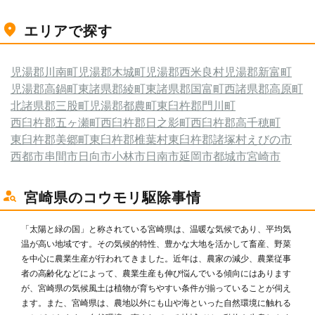
エリアで探す
児湯郡川南町
児湯郡木城町
児湯郡西米良村
児湯郡新富町
児湯郡高鍋町
東諸県郡綾町
東諸県郡国富町
西諸県郡高原町
北諸県郡三股町
児湯郡都農町
東臼杵郡門川町
西臼杵郡五ヶ瀬町
西臼杵郡日之影町
西臼杵郡高千穂町
東臼杵郡美郷町
東臼杵郡椎葉村
東臼杵郡諸塚村
えびの市
西都市
串間市
日向市
小林市
日南市
延岡市
都城市
宮崎市
宮崎県のコウモリ駆除事情
「太陽と緑の国」と称されている宮崎県は、温暖な気候であり、平均気
温が高い地域です。その気候的特性、豊かな大地を活かして畜産、野菜
を中心に農業生産が行われてきました。近年は、農家の減少、農業従事
者の高齢化などによって、農業生産も伸び悩んでいる傾向にはあります
が、宮崎県の気候風土は植物が育ちやすい条件が揃っていることが伺え
ます。また、宮崎県は、農地以外にも山や海といった自然環境に触れる