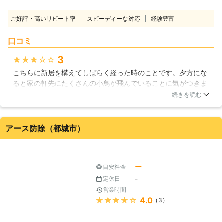
ない、被害を長引かせてしまうよりコ
ウモリを見つけたらすぐに害獣プロテ
ご好評・高いリピート率
スピーディーな対応
経験豊富
クトへご相談ください。 弊社には害
獣駆除歴10年の経験があります。 コ
口コミ
ウモリ駆除の業者の力をかりて、快適
な住空間を取り戻しましょう。
3
★★★★★
こちらに新居を構えてしばらく経った時のことです。夕方にな
ると家の軒先にたくさんの小鳥が飛んでいることに気がつきま
した。こんな時間に鳥が飛ぶなんて変だなと思いましたが、よ
続きを読む
くよくみるとコウモリではないですか！あわててこちらに電話
して、駆除してもらうことにしました。作業員の方が道具一式
もってやってきてくださり、その日のうちに駆除してくれまし
アース防除（都城市）
た。本当にありがとうございました。
宮崎県
宮崎市
2018年12月25日
ー
目安料金
-
定休日
営業時間
★★★★★
4.0
（3）