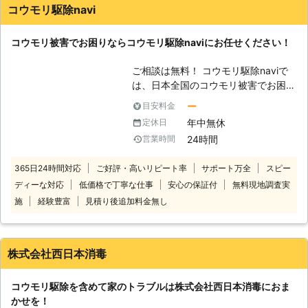
コウモリ駆除navi
コウモリ被害でお困りならコウモリ駆除naviにお任せください！
ご相談は無料！ コウモリ駆除naviで
は、日本全国のコウモリ被害でお困
り、お悩みのお客様に対応！ 経験豊
ー
目安料金
富なスタッフがご自宅に住み着いたコ
年中無休
定休日
ウモリを迅速・丁寧に駆除いたします
24時間
営業時間
ので安心してお任せください。 万全
なサポートでお客様にコウモリ駆除サ
365日24時間対応
ご好評・高いリピート率
サポート万全
スピー
ービスを提供いたします。 いざとい
ディーな対応
低価格で丁寧な仕事
安心の保証付
無料現地調査実
うときはコウモリ駆除naviにご連絡く
ださい。 コウモリ駆除naviは、日本
施
経験豊富
見積り後追加料金無し
全国の加盟店と提携し、さまざまな地
域でご依頼を受け付けております。
また、お電話での相談は年中無休24
株式会社西日本消毒
時間対応で受け付けております。 ご
依頼しにくい早朝や深夜であろうとい
コウモリ駆除を含めて家のトラブルは株式会社西日本消毒におま
つでもどこでも遠慮なくご連絡くださ
かせを！
い。 お電話一本で最短即日対応いた