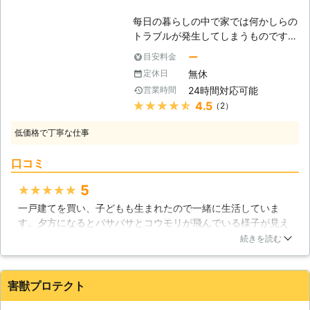
します。 まずはお客様のご不安を解
每日の暮らしの中で家では何かしらの
消するために、現地調査や無料見積も
トラブルが発生してしまうものです。
りなどのご説明をいたします。 ※対応
皆さま非常に不便に感じることがある
エリア・加盟店・現場状況により、事
ー
目安料金
かと思います。もしも思われたのでし
前にお客様にご確認したうえで調査・
無休
定休日
たら、ぜひ株式会社西日本消毒にその
見積もりに費用をいただく場合がござ
24時間対応可能
営業時間
ことをお伝え下さい。私たちは家のト
います。
★★★★★
4.5
（2）
ラブルに幅広く対応できる業者です。
皆さまが抱えるトラブルも、解決する
低価格で丁寧な仕事
お手伝いができることでしょう。ぜひ
とも私たちに作業をご依頼いただけれ
口コミ
ばすぐに解決させていただきます。
【コウモリ駆除も可能！】 基本的に
5
★★★★★
は害虫や害獣の駆除を得意としている
一戸建てを買い、子どもも生まれたので一緒に生活していま
のが私たち株式会社西日本消毒ですの
す。夕方になるとバサバサとコウモリが飛んでいる様子が見え
で、皆さまの家に現れたコウモリもす
て気持ち悪かったので、子どもに衛生面で病気を起こす危険性
ぐに駆除をしてみせましょう。小さな
続きを読む
があると知ったので、業者さんに確実に駆除して欲しいとお願
体に大きな糞害を発生させるコウモリ
いしました。まずは侵入口を防いで、屋根裏に住み着いていた
を、私たちの技術で追い払います。ま
ものを追い出してくれました。そして全部きれいにして、コウ
たコウモリは夜行性ですので、屋根裏
害獣プロテクト
モリが寄り付かない薬をまいてくれました。その後は全く来な
に住み着かれてしまうとその羽音や動
くなったので、親子安心して暮らせています。