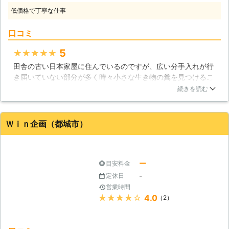
分かったら、すぐに駆除が必要になり
低価格で丁寧な仕事
ます。しかし、皆さまは何もされなく
ても問題ありません。私たちが対応さ
口コミ
せていただきます。害獣、害虫駆除を
ご希望されるのでしたら、確かな技術
5
★★★★★
を持つ有限会社くろぎ防虫サービスに
田舎の古い日本家屋に住んでいるのですが、広い分手入れが行
おまかせ下さい。害獣や害虫を追い払
き届いていない部分が多く時々小さな生き物の糞を見つけるこ
い、すぐに皆さまの生活の平安を取り
とがあり、ネズミでも棲みついているのではないかと感じてい
戻してみせましょう。 【コウモリ駆
続きを読む
ました。ある日屋根裏部屋で物音がしたのでネズミか、と思っ
除もおまかせです！】 意外かもしれ
たのですがそこには見たことのない小さな黒い鳥のような生き
ませんが、コウモリも皆さまの家に住
物が。どうやらコウモリらしいが対処のしかたがわからず、す
み着く害獣なのです。特に最近は餌と
Ｗｉｎ企画（都城市）
ぐさまこちらの業者さんに連絡しました。スタッフの方は慣れ
なる虫が都市部でも増えているため
た様子でコウモリの巣を見つけ出し手際よく駆除をしてくださ
に、この発生数はかなりのものとなっ
いました。これで私たちも一安心できました。ありがとうござ
ています。アブラコウモリという名前
いました。
ー
目安料金
で、非常に小柄な体をしているために
簡単に家の中に入り込んできます。屋
-
定休日
宮崎県
日南市
2016年12月10日
根裏や外壁の隙間などに住み着き、皆
営業時間
さまに被害を出すのです。直接の被害
★★★★★
4.0
（2）
は糞や尿の被害でしょう。もちろん野
生動物なのでトイレですることはあり
ません。住処やその近くに糞などが溜