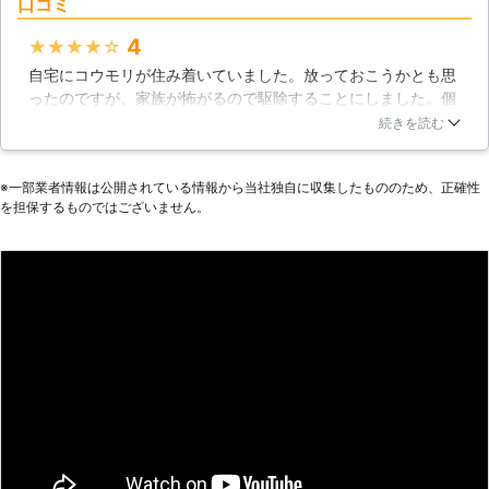
口コミ
まってしまいます。当然清潔な訳があ
4
りません。細菌の付着や発生原因にな
★★★★★
りますので、コウモリが住み着いてい
自宅にコウモリが住み着いていました。放っておこうかとも思
ることに気が付いたのでしたら、ぜひ
ったのですが、家族が怖がるので駆除することにしました。個
有限会社くろぎ防虫サービスにご依頼
人では駆除の仕方が分からなかったので、業者に依頼すること
続きを読む
下さい。すぐにコウモリ駆除をさせて
にしました。Win企画さんは、依頼をすると直ぐに家に来てく
いただきます。
ださいました。値段も安かったですし、駆除もしっかりしてく
※⼀部業者情報は公開されている情報から当社独⾃に収集したもののため、正確性
れたので良かったです。
を担保するものではございません。
宮崎県
都城市
2016年10月27日