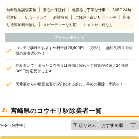
無料現地調査実施
安心の保証付
低価格で丁寧な仕事
365日24時
間対応
サポート万全
経験豊富
ご好評・高いリピート率
見積
り後追加料金無し
スピーディーな対応
キャンセル料なし
アピールポイント
コウモリ駆除のおすすめ料金は28,600円～（税込）。無料見積りで納
得の業者選択を！
住み着いてしまったコウモリは時期に関わらず対策が必須！24時間
365日対応受付します！
天井裏からの騒音被害が深刻化する前に、早めの駆除・予防を！
宮崎県のコウモリ駆除業者一覧
1~9（9件中）
絞り込み