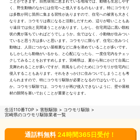
ことができます。自然環境に恵まれている地域では、動物も生息しやす
く、野生動物のなかには住宅へと侵入するものもいます。特にコウモリ
は多数が同じ箇所に集まる習性がありますので、住宅への被害も大きく
なります。コウモリは夜になると活動しだすため、辺りが暗いこともあ
り遠目では虫と見間違うことがあります。しかし、住宅周辺に黒い顆粒
状の糞が落ちていればどうでしょうか。虫ではなく、小動物が住みつい
ていると思う方は多いと思います。コウモリに限らず、住宅に住みつく
動物は、人目につかない屋根裏などに身を潜めていることが多いです。
もしかしたら動物がいるかも、と心配になったら、一度住宅内をチェッ
クしてみることをおすすめします。宮崎県は、夏から秋にかけて台風に
見舞われることが多いですが、雨風をしのぐためにコウモリが住宅内に
侵入することもあります。それをきっかけに住みついてしまうことも考
えられますので、特にコウモリ駆除が必要となるのではないでしょう
か。コウモリ駆除では、コウモリが再び侵入できないように、壁や屋根
材の隙間を塞いでおくことが重要となります。
生活110番TOP
害獣駆除
コウモリ駆除
宮崎県のコウモリ駆除業者一覧
通話料無料
24時間365日受付！