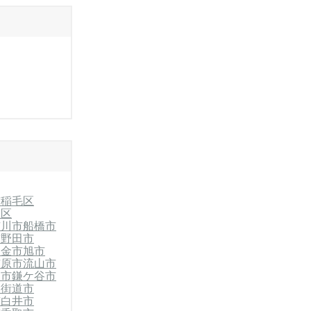
市稲毛区
緑区
市川市
船橋市
市
野田市
東金市
旭市
市原市
流山市
川市
鎌ケ谷市
四街道市
市
白井市