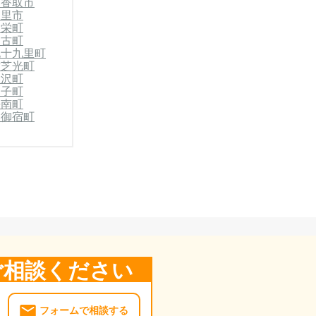
市
香取市
白里市
郡栄町
多古町
九十九里町
横芝光町
睦沢町
白子町
長南町
郡御宿町
ご相談ください
フォームで相談する