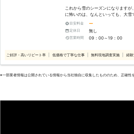
これから雪のシーズンになりますが、
に怖いのは、なんといっても、大雪
もって、駐車場から車が出せなかっ
ー
目安料金
ラブルが発生することが考えられま
無し
定休日
た雪が地面へ落下することによって
09：00～19：00
営業時間
不安です。 このようなトラブルを
なのですが、玄関から出られない状
雪下ろしは屋根の上に登って行う作
ご好評・高いリピート率
低価格で丁寧な仕事
無料現地調査実施
経験
困ったときは、ぜひ当社、株式会社
当社スタッフがお客様のもとに駆け
かき、雪下ろしはもちろん、カーポ
※⼀部業者情報は公開されている情報から当社独⾃に収集したもののため、正確性
よ。 また、当社では雪への対処だ
す。雪が降る前に屋根の補強修理を
設置を行っておくと、もしものとき
前の備えも、株式会社Rグループに