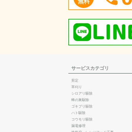
無料
サービスカテゴリ
剪定
草刈り
シロアリ駆除
蜂の巣駆除
ゴキブリ駆除
ハト駆除
コウモリ駆除
漏電修理