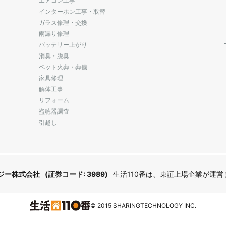
エアコン工事
インターホン工事・取替
ガラス修理・交換
雨漏り修理
バッテリー上がり
消臭・脱臭
ペット火葬・葬儀
家具修理
解体工事
リフォーム
盗聴器調査
引越し
ジー株式会社
(証券コード: 3989)
生活110番は、東証上場企業が運
© 2015 SHARINGTECHNOLOGY INC.