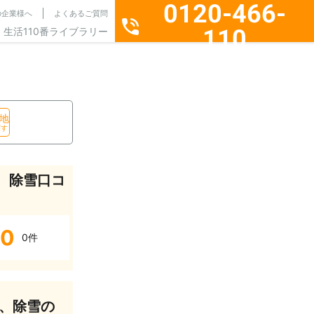
0120-466-
の企業様へ
よくあるご質問
110
生活110番ライブラリー
通話料無料・24時間365日受付
地
探す
、除雪口コ
0
0件
、除雪の