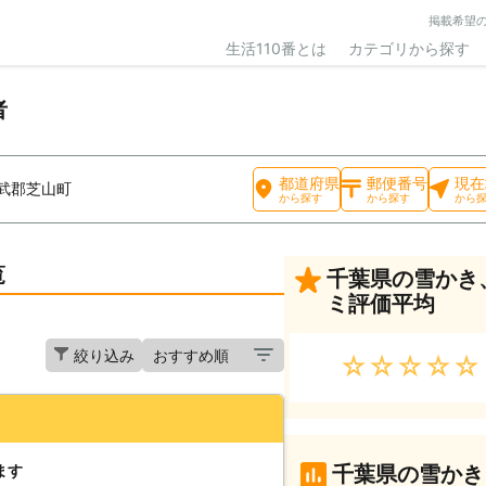
掲載希望
生活110番とは
カテゴリから探す
者
都道府県
郵便番号
現在
武郡芝山町
から探す
から探す
から
覧
千葉県の雪かき
ミ評価平均
絞り込み
★★★★★
ます
千葉県の雪かき