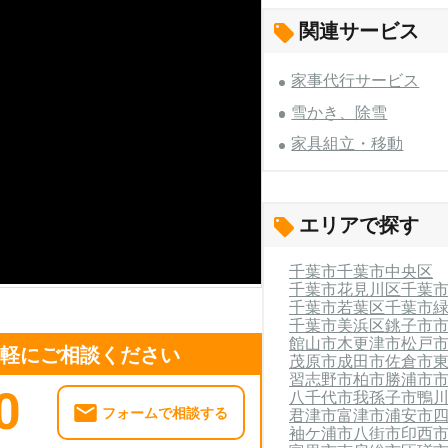
関連サービス
家事代行サービス
雪かき、除雪
家具組立・移動
エリアで探す
千葉市
千葉市中央区
千葉市花見川区
千葉
千葉市若葉区
千葉市
千葉市美浜区
銚子市
館山市
木更津市
松戸
気軽にご相談ください
茂原市
成田市
佐倉市
習志野市
柏市
勝浦市
0
八千代市
我孫子市
鴨
フォームで相談する
君津市
富津市
浦安市
袖ケ浦市
八街市
印西