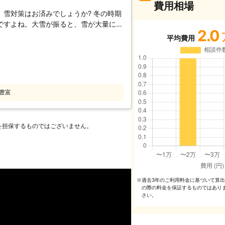
費用相場
雪対策はお済みでしょうか? 冬の時期
ですよね。大雪が振ると、雪が大量に積
2.0
たり、雪で玄関から出られないようなト
平均費用
す。また、屋根に雪が積もると、積もっ
、思わぬトラブルを招く可能性もあり、
防ぐためには、雪かきや雪下ろしが必要
況ではそもそも雪かきができませんし、
業なので、危険が伴います。そんな雪で
豊富
Rグループまでご連絡ください。すぐに
つけて、除雪作業を実施いたします。雪
ートの修復や店鋪前の除雪も行います
を担保するものではございません。
けでなく、雪への対策も提案していま
したり、駐車場やエントランスに屋根の
にあわてる必要がありません。雪への事
ぜひお任せ下さい。
過去3年のご利⽤料⾦に基づいて算
※
の際の料⾦を保証するものではあり
さい。