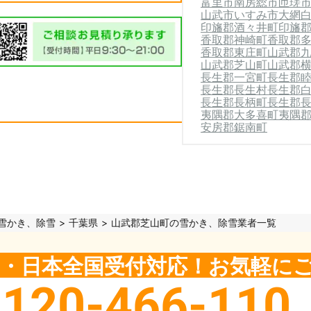
富里市
南房総市
匝瑳
山武市
いすみ市
大網
印旛郡酒々井町
印旛
香取郡神崎町
香取郡
香取郡東庄町
山武郡
山武郡芝山町
山武郡
長生郡一宮町
長生郡
長生郡長生村
長生郡
長生郡長柄町
長生郡
夷隅郡大多喜町
夷隅
安房郡鋸南町
雪かき、除雪
千葉県
山武郡芝山町の雪かき、除雪業者一覧
5日・日本全国受付対応！お気軽に
0120-466-110