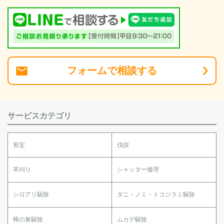
フォーム
で
相談
する
サービスカテゴリ
剪定
伐採
草刈り
シャッター修理
シロアリ駆除
ダニ・ノミ・トコジラミ駆除
蜂の巣駆除
ムカデ駆除