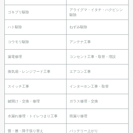
アライグマ・イタチ・ハクビシン
ゴキブリ駆除
駆除
ハト駆除
ねずみ駆除
コウモリ駆除
アンテナ工事
漏電修理
コンセント工事・取替・増設
換気扇・レンジフード工事
エアコン工事
スイッチ工事
インターホン工事・取替
鍵開け・交換・修理
ガラス修理・交換
水漏れ修理・トイレつまり工事
雨漏り修理
畳・襖・障子張り替え
バッテリー上がり