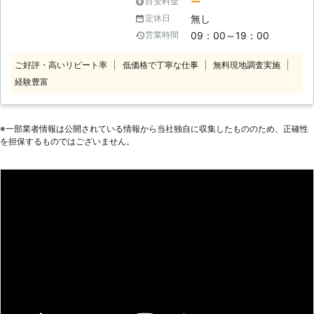
ー
目安料金
すよね。大雪が振ると、雪が大量に積
無し
定休日
もって、駐車場から車が出せなかった
09：00～19：00
営業時間
り、雪で玄関から出られないようなト
ラブルが発生することが考えられま
ご好評・高いリピート率
低価格で丁寧な仕事
無料現地調査実施
す。また、屋根に雪が積もると、積も
経験豊富
った雪が地面へ落下することによっ
て、思わぬトラブルを招く可能性もあ
り、不安です。 このようなトラブル
を防ぐためには、雪かきや雪下ろしが
※⼀部業者情報は公開されている情報から当社独⾃に収集したもののため、正確性
必要なのですが、玄関から出られない
を担保するものではございません。
状況ではそもそも雪かきができません
し、雪下ろしは屋根の上に登って行う
作業なので、危険が伴います。そんな
雪で困ったときは、ぜひ当社、株式会
社Rグループまでご連絡ください。す
ぐに当社スタッフがお客様のもとに駆
けつけて、除雪作業を実施いたしま
す。雪かき、雪下ろしはもちろん、カ
ーポートの修復や店鋪前の除雪も行い
ますよ。 また、当社では雪への対処
だけでなく、雪への対策も提案してい