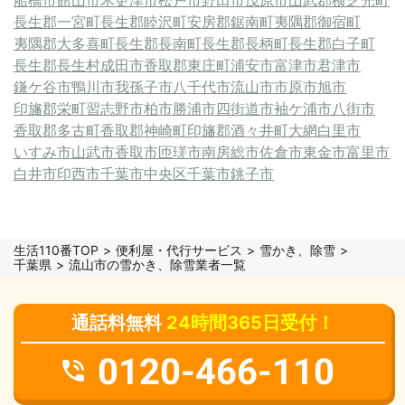
長生郡一宮町
長生郡睦沢町
安房郡鋸南町
夷隅郡御宿町
夷隅郡大多喜町
長生郡長南町
長生郡長柄町
長生郡白子町
長生郡長生村
成田市
香取郡東庄町
浦安市
富津市
君津市
鎌ケ谷市
鴨川市
我孫子市
八千代市
流山市
市原市
旭市
印旛郡栄町
習志野市
柏市
勝浦市
四街道市
袖ケ浦市
八街市
香取郡多古町
香取郡神崎町
印旛郡酒々井町
大網白里市
いすみ市
山武市
香取市
匝瑳市
南房総市
佐倉市
東金市
富里市
白井市
印西市
千葉市中央区
千葉市
銚子市
生活110番TOP
便利屋・代行サービス
雪かき、除雪
千葉県
流山市の雪かき、除雪業者一覧
通話料無料
24時間365日受付！
0120-466-110