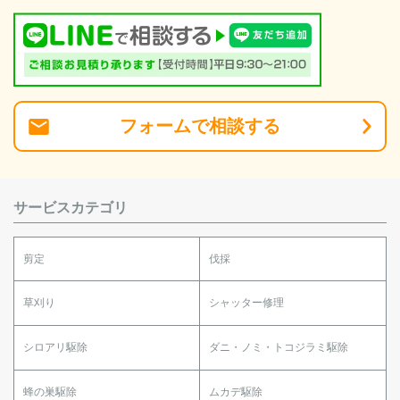
フォーム
で
相談
する
サービスカテゴリ
剪定
伐採
草刈り
シャッター修理
シロアリ駆除
ダニ・ノミ・トコジラミ駆除
蜂の巣駆除
ムカデ駆除