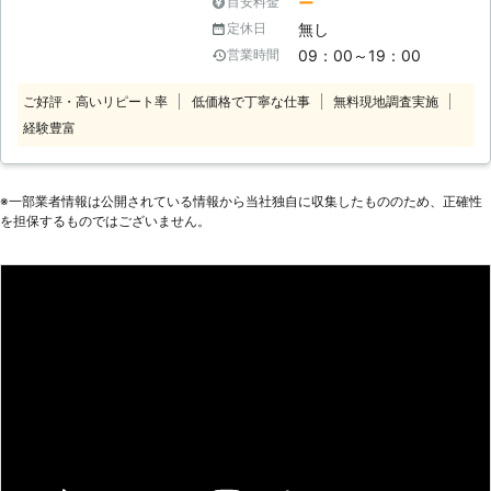
ー
目安料金
すよね。大雪が振ると、雪が大量に積
無し
定休日
もって、駐車場から車が出せなかった
09：00～19：00
営業時間
り、雪で玄関から出られないようなト
ラブルが発生することが考えられま
ご好評・高いリピート率
低価格で丁寧な仕事
無料現地調査実施
す。また、屋根に雪が積もると、積も
経験豊富
った雪が地面へ落下することによっ
て、思わぬトラブルを招く可能性もあ
り、不安です。 このようなトラブル
を防ぐためには、雪かきや雪下ろしが
※⼀部業者情報は公開されている情報から当社独⾃に収集したもののため、正確性
必要なのですが、玄関から出られない
を担保するものではございません。
状況ではそもそも雪かきができません
し、雪下ろしは屋根の上に登って行う
作業なので、危険が伴います。そんな
雪で困ったときは、ぜひ当社、株式会
社Rグループまでご連絡ください。す
ぐに当社スタッフがお客様のもとに駆
けつけて、除雪作業を実施いたしま
す。雪かき、雪下ろしはもちろん、カ
ーポートの修復や店鋪前の除雪も行い
ますよ。 また、当社では雪への対処
だけでなく、雪への対策も提案してい