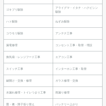
アライグマ・イタチ・ハクビシン
ゴキブリ駆除
駆除
ハト駆除
ねずみ駆除
コウモリ駆除
アンテナ工事
漏電修理
コンセント工事・取替・増設
換気扇・レンジフード工事
エアコン工事
スイッチ工事
インターホン工事・取替
鍵開け・交換・修理
ガラス修理・交換
水漏れ修理・トイレつまり工事
雨漏り修理
畳・襖・障子張り替え
バッテリー上がり