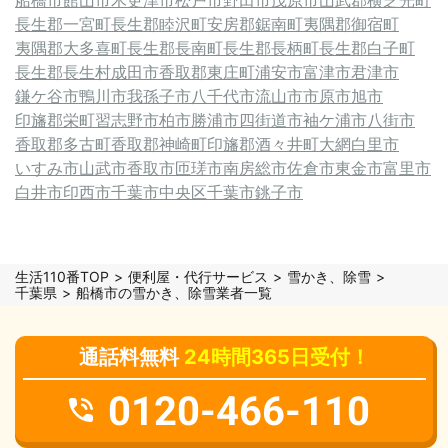
長生郡一宮町
長生郡睦沢町
安房郡鋸南町
夷隅郡御宿町
夷隅郡大多喜町
長生郡長南町
長生郡長柄町
長生郡白子町
長生郡長生村
成田市
香取郡東庄町
浦安市
富津市
君津市
鎌ケ谷市
鴨川市
我孫子市
八千代市
流山市
市原市
旭市
印旛郡栄町
習志野市
柏市
勝浦市
四街道市
袖ケ浦市
八街市
香取郡多古町
香取郡神崎町
印旛郡酒々井町
大網白里市
いすみ市
山武市
香取市
匝瑳市
南房総市
佐倉市
東金市
富里市
白井市
印西市
千葉市中央区
千葉市
銚子市
生活110番TOP
便利屋・代行サービス
雪かき、除雪
千葉県
船橋市の雪かき、除雪業者一覧
通話料無料
24時間365日受付！
0120-466-110