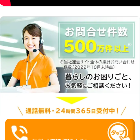
伝いいたします 当店は便利屋で時間
制の一律料金でサービスを承っていま
す。その時に必要なことをお手伝いす
ることが可能です。また、ハウスクリ
ーニング業もおこなっていることか
ら、本格的なクリーニングが必要な場
合にも対応ができます。「ひとりで家
事をするのは大変」というとき、家事
代行を大阪で依頼するなら当店にご相
談ください。 ☆女性スタッフ在籍！
女性の1人暮らしも安心してください
家事代行となると、お客様の大切な家
に上がり、生活に足を踏み入れること
になります。プライバシーの問題や
「同性のスタッフの方が気が楽」とい
う場合もあるかと思います。そんなと
きには、当店には女性スタッフも在籍
しているため、ご要望があれば同性の
スタッフを派遣することも可能です。
家事代行はお客様の快適さを追求する
なんでーもに、お任せください。 便
利屋なんでーもは24時間いつでもお