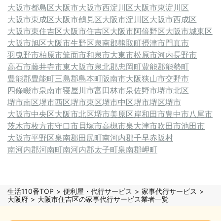
大阪市都島区
大阪市
大阪市西淀川区
大阪市東淀川区
大阪市東成区
大阪市鶴見区
大阪市淀川区
大阪市西成区
大阪市東住吉区
大阪市住吉区
大阪市阿倍野区
大阪市城東区
大阪市旭区
大阪市生野区
泉南郡熊取町
摂津市
門真市
羽曳野市
柏原市
箕面市
和泉市
大東市
松原市
河内長野市
高石市
藤井寺市
東大阪市
泉北郡忠岡町
豊能郡能勢町
豊能郡豊能町
三島郡島本町
阪南市
大阪狭山市
交野市
四條畷市
泉南市
寝屋川市
富田林市
泉佐野市
堺市北区
堺市南区
堺市西区
堺市東区
堺市中区
堺市堺区
堺市
大阪市中央区
大阪市北区
堺市美原区
岸和田市
豊中市
八尾市
茨木市
枚方市
守口市
貝塚市
高槻市
泉大津市
吹田市
池田市
大阪市平野区
泉南郡田尻町
南河内郡千早赤阪村
南河内郡河南町
南河内郡太子町
泉南郡岬町
生活110番TOP
便利屋・代行サービス
家事代行サービス
大阪府
大阪市住吉区の家事代行サービス業者一覧