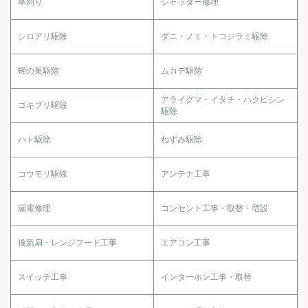
草刈り
シャッター修理
シロアリ駆除
ダニ・ノミ・トコジラミ駆除
蜂の巣駆除
ムカデ駆除
アライグマ・イタチ・ハクビシン
ゴキブリ駆除
駆除
ハト駆除
ねずみ駆除
コウモリ駆除
アンテナ工事
漏電修理
コンセント工事・取替・増設
換気扇・レンジフード工事
エアコン工事
スイッチ工事
インターホン工事・取替