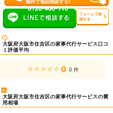
無料で電話相談する!
客様のご要望にお応えできるよう、定
0120-466-110
休日や営業時間をもうけておりませ
フォーム
で
相
ん。ご自宅でのお困りごとがありまし
談
する
たら、ぜひ当店の家事代行サービスを
ご利用ください。
大阪府大阪市住吉区の家事代行サービス口コ
ミ評価平均
0
★★★★★
0 件
大阪府大阪市住吉区の家事代行サービスの費
用相場