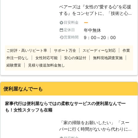
ベアーズは『女性の“愛する心”を応援
する』をコンセプトに、「技術と心の
向上に対する教育の徹底」と「感謝と
ー
目安料金
笑顔」という2つの“こだわり”を企業
年中無休
定休日
理念に掲げ、常に“お客様感動度
9：00～20：00
営業時間
120%”を目指しております。 家事代行
サービス業界のリーディングカンパニ
ご好評・高いリピート率
サポート万全
スピーディーな対応
作業
ーとして、以下をお約束いたします。
外注一切なし
女性対応可能
安心の保証付
無料現地調査実施
【安全】～登録スタッフ5200人～ ベ
アーズレディは全員直接雇用。 業界
経験豊富
見積り後追加料金無し
トップクラスのスタッフ体制でお待た
せすることなく細やかで真心を込めた
サービスをご提供します。 【品質】
便利屋なんでーも
～徹底したスタッフ教育～ 挨拶・身
だしなみ・笑顔といったマナー・マイ
家事代行は便利屋ならではの柔軟なサービスの便利屋なんでー
ンドから実技に至るまで、7つのオリ
も！女性スタッフも在籍
ジナルプログラム・実践研修を実施し
ています。高いホスピタリティマイン
「家の掃除をお願いしたい」 「スー
ドをもった、元気で明るい女性スタッ
パーに行く時間がないから代わりに買
フ＝ベアーズレディがお伺いいたしま
い物に行って欲しい」 「庭の草が気
す。 【感動】～お客様感動度120%の