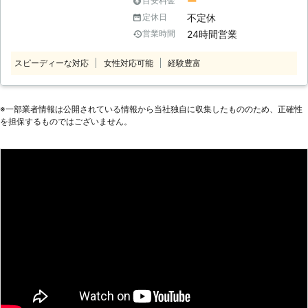
ー
目安料金
になるから草刈りを依頼したい」
追及～ 「家事」ではなく「心のゆと
不定休
定休日
「ちょっと部屋の模様替えをしてほし
り」を提供することがベアーズの努
24時間営業
営業時間
い」 このようなご要望があるときに
め。すべての方の笑顔のために全力で
は、便利屋なんでーもの家事代行にお
取り組みます。
スピーディーな対応
女性対応可能
経験豊富
任せください。当店は大阪市淀川区に
拠点をおき、便利屋を営んでいます。
便利屋ならではの柔軟さでお客様の家
事のお手伝いをいたしますので、お気
※⼀部業者情報は公開されている情報から当社独⾃に収集したもののため、正確性
を担保するものではございません。
軽にご相談くださいませ。 ≪当店の
家事代行サービス一例≫ お掃除 買い
物代行（献立も一緒に考えます） 病
院の付き添い 電球替え 部屋の模様替
え 家具組立 草刈り ペットの世話 墓
の手入れ 悩み事の相談 など ご要望
がございましたら迅速に対応しますの
で、このほかのことでもお気軽にお問
い合わせください。 【便利屋なんで
ーもの家事代行の特徴】 多くの便利
屋があるなかでなんでーもの家事代行
が選ばれるには理由がございます。
☆時間制！その時に必要なことをお手