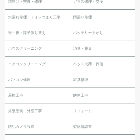
鍵開け・交換・修理
ガラス修理・交換
水漏れ修理・トイレつまり工事
雨漏り修理
畳・襖・障子張り替え
バッテリー上がり
ハウスクリーニング
消臭・脱臭
エアコンクリーニング
ペット火葬・葬儀
パソコン修理
家具修理
屋根工事
解体工事
外壁塗装・外壁工事
リフォーム
防犯カメラ設置
盗聴器調査