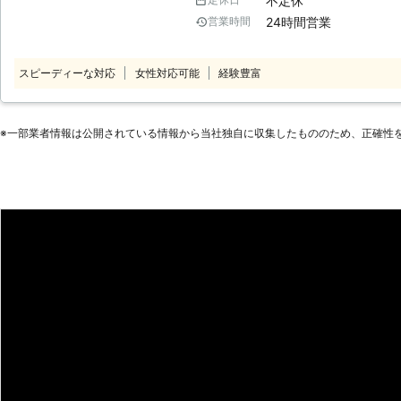
不定休
をおき、便利屋を営んでいます。便
24時間営業
営業時間
お手伝いをいたしますので、お気軽にご相談
代行サービス一例≫ お掃除 買い物
き添い 電球替え 部屋の模様替え 家
スピーディーな対応
女性対応可能
経験豊富
悩み事の相談 など ご要望がござ
ほかのことでもお気軽にお問い合わせください。 【便
事代行の特徴】 多くの便利屋があ
※⼀部業者情報は公開されている情報から当社独⾃に収集したもののため、正確性
るには理由がございます。 ☆時間制！その時に必要なことをお手伝いいた
します 当店は便利屋で時間制の一
時に必要なことをお手伝いすること
業もおこなっていることから、本格
ができます。「ひとりで家事をする
で依頼するなら当店にご相談ください。 ☆女性スタッフ在籍！女性
らしも安心してください 家事代行
生活に足を踏み入れることになりま
ッフの方が気が楽」という場合もあ
には女性スタッフも在籍しているた
遣することも可能です。家事代行は
に、お任せください。 便利屋なんでーもは24時間いつでもお客様のご要望
にお応えできるよう、定休日や営業
お困りごとがありましたら、ぜひ当