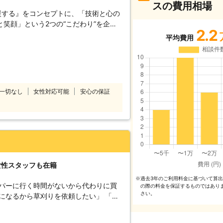
スの費用相場
援する』をコンセプトに、「技術と心の
笑顔」という2つの“こだわり”を企業
2.2
%”を目指しております。 家事代行サー
平均費用
として、以下をお約束いたします。
 ベアーズレディは全員直接雇用。 業界
たせすることなく細やかで真心を込めた
～徹底したスタッフ教育～ 挨拶・身だ
ンドから実技に至るまで、7つのオリジ
一切なし
女性対応可能
安心の保証
ています。高いホスピタリティマインド
フ＝ベアーズレディがお伺いいたしま
%の追及～ 「家事」ではなく「心のゆと
め。すべての方の笑顔のために全力で取
女性スタッフも在籍
過去3年のご利⽤料⾦に基づいて算
※
ーパーに行く時間がないから代わりに買
の際の料⾦を保証するものではあり
さい。
になるから草刈りを依頼したい」 「ち
は、
せください。当店は大阪市淀川区に拠点