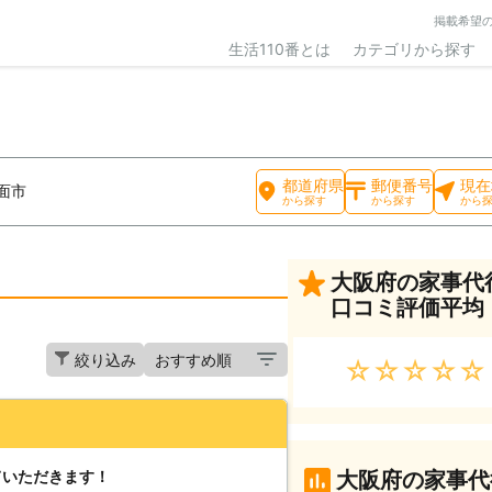
掲載希望
生活110番とは
カテゴリから探す
都道府県
郵便番号
現在
面市
から探す
から探す
から
大阪府の家事代
口コミ評価平均
絞り込み
★★★★★
ていただきます！
大阪府の家事代