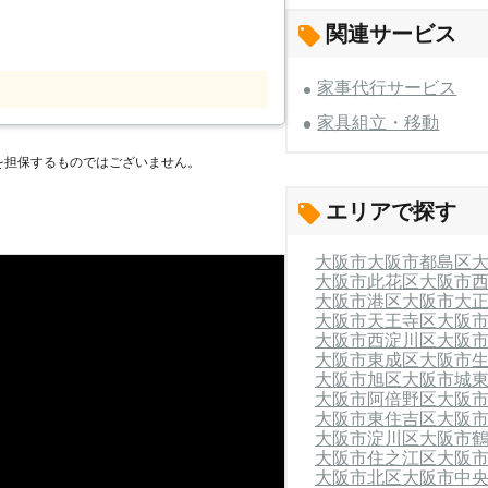
利屋ならではの柔軟さでお客様の家事の
関連サービス
くださいませ。 ≪当店の家事
代行（献立も一緒に考えます） 病院の付
具組立 草刈り ペットの世話 墓の手入れ
家事代行サービス
いましたら迅速に対応しますので、この
家具組立・移動
利屋なんでーもの家
るなかでなんでーもの家事代行が選ばれ
を担保するものではございません。
律料金でサービスを承っています。その
エリアで探す
が可能です。また、ハウスクリーニング
的なクリーニングが必要な場合にも対応
大阪市
大阪市都島区
のは大変」というとき、家事代行を大阪
大阪市此花区
大阪市
の1人暮
大阪市港区
大阪市大
となると、お客様の大切な家に上がり、
大阪市天王寺区
大阪
す。プライバシーの問題や「同性のスタ
大阪市西淀川区
大阪
るかと思います。そんなときには、当店
大阪市東成区
大阪市
め、ご要望があれば同性のスタッフを派
大阪市旭区
大阪市城
大阪市阿倍野区
大阪
お客様の快適さを追求するなんでーも
大阪市東住吉区
大阪
大阪市淀川区
大阪市
時間をもうけておりません。ご自宅での
大阪市住之江区
大阪
店の家事代行サービスをご利用くださ
大阪市北区
大阪市中