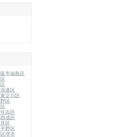
大阪市福島区
西区
正区
市浪速区
市東淀川区
生野区
東区
市住吉区
市西成区
鶴見区
市平野区
央区
堺市