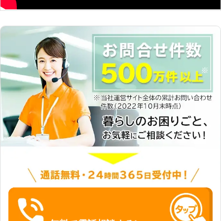
伝いいたします 当店は便利屋で時間
制の一律料金でサービスを承っていま
す。その時に必要なことをお手伝いす
ることが可能です。また、ハウスクリ
ーニング業もおこなっていることか
ら、本格的なクリーニングが必要な場
合にも対応ができます。「ひとりで家
事をするのは大変」というとき、家事
代行を大阪で依頼するなら当店にご相
談ください。 ☆女性スタッフ在籍！
女性の1人暮らしも安心してください
家事代行となると、お客様の大切な家
に上がり、生活に足を踏み入れること
になります。プライバシーの問題や
「同性のスタッフの方が気が楽」とい
う場合もあるかと思います。そんなと
きには、当店には女性スタッフも在籍
しているため、ご要望があれば同性の
スタッフを派遣することも可能です。
家事代行はお客様の快適さを追求する
なんでーもに、お任せください。 便
利屋なんでーもは24時間いつでもお