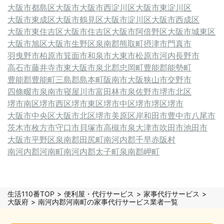
大阪市都島区
大阪市
大阪市西淀川区
大阪市東淀川区
大阪市東成区
大阪市鶴見区
大阪市淀川区
大阪市西成区
大阪市東住吉区
大阪市住吉区
大阪市阿倍野区
大阪市城東区
大阪市旭区
大阪市生野区
泉南郡熊取町
摂津市
門真市
羽曳野市
柏原市
箕面市
和泉市
大東市
松原市
河内長野市
高石市
藤井寺市
東大阪市
泉北郡忠岡町
豊能郡能勢町
豊能郡豊能町
三島郡島本町
阪南市
大阪狭山市
交野市
四條畷市
泉南市
寝屋川市
富田林市
泉佐野市
堺市北区
堺市南区
堺市西区
堺市東区
堺市中区
堺市堺区
堺市
大阪市中央区
大阪市北区
堺市美原区
岸和田市
豊中市
八尾市
茨木市
枚方市
守口市
貝塚市
高槻市
泉大津市
吹田市
池田市
大阪市平野区
泉南郡田尻町
南河内郡千早赤阪村
南河内郡河南町
南河内郡太子町
泉南郡岬町
生活110番TOP
便利屋・代行サービス
家事代行サービス
大阪府
南河内郡河南町の家事代行サービス業者一覧