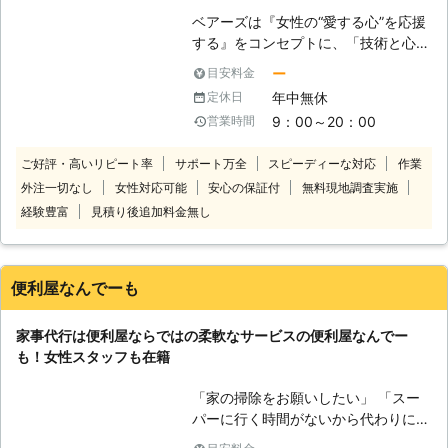
ベアーズは『女性の“愛する心”を応援
する』をコンセプトに、「技術と心の
向上に対する教育の徹底」と「感謝と
ー
目安料金
笑顔」という2つの“こだわり”を企業
年中無休
定休日
理念に掲げ、常に“お客様感動度
9：00～20：00
営業時間
120%”を目指しております。 家事代行
サービス業界のリーディングカンパニ
ご好評・高いリピート率
サポート万全
スピーディーな対応
作業
ーとして、以下をお約束いたします。
外注一切なし
女性対応可能
安心の保証付
無料現地調査実施
【安全】～登録スタッフ5200人～ ベ
アーズレディは全員直接雇用。 業界
経験豊富
見積り後追加料金無し
トップクラスのスタッフ体制でお待た
せすることなく細やかで真心を込めた
サービスをご提供します。 【品質】
便利屋なんでーも
～徹底したスタッフ教育～ 挨拶・身
だしなみ・笑顔といったマナー・マイ
家事代行は便利屋ならではの柔軟なサービスの便利屋なんでー
ンドから実技に至るまで、7つのオリ
も！女性スタッフも在籍
ジナルプログラム・実践研修を実施し
ています。高いホスピタリティマイン
「家の掃除をお願いしたい」 「スー
ドをもった、元気で明るい女性スタッ
パーに行く時間がないから代わりに買
フ＝ベアーズレディがお伺いいたしま
い物に行って欲しい」 「庭の草が気
す。 【感動】～お客様感動度120%の