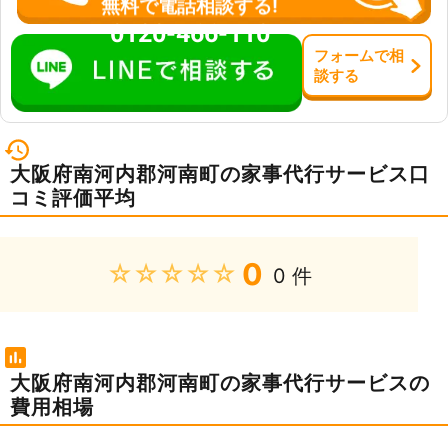
無料で電話相談する!
客様のご要望にお応えできるよう、定
0120-466-110
休日や営業時間をもうけておりませ
フォーム
で
相
ん。ご自宅でのお困りごとがありまし
談
する
たら、ぜひ当店の家事代行サービスを
ご利用ください。
大阪府南河内郡河南町の家事代行サービス口
コミ評価平均
0
★★★★★
0 件
大阪府南河内郡河南町の家事代行サービスの
費用相場