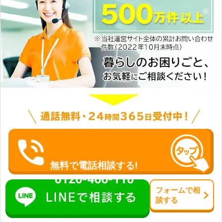
合にも対応ができます。「ひとりで家
事をするのは大変」というとき、家事
代行を大阪で依頼するなら当店にご相
談ください。 ☆女性スタッフ在籍！
女性の1人暮らしも安心してください
家事代行となると、お客様の大切な家
に上がり、生活に足を踏み入れること
になります。プライバシーの問題や
「同性のスタッフの方が気が楽」とい
う場合もあるかと思います。そんなと
きには、当店には女性スタッフも在籍
しているため、ご要望があれば同性の
スタッフを派遣することも可能です。
家事代行はお客様の快適さを追求する
なんでーもに、お任せください。 便
利屋なんでーもは24時間いつでもお
無料で電話相談する!
客様のご要望にお応えできるよう、定
0120-466-110
休日や営業時間をもうけておりませ
フォーム
で
相
ん。ご自宅でのお困りごとがありまし
談
する
たら、ぜひ当店の家事代行サービスを
ご利用ください。