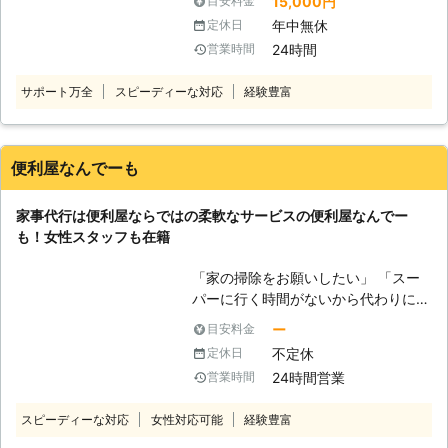
15,000円
目安料金
業務内容につきましては『買物代行』
追及～ 「家事」ではなく「心のゆと
年中無休
定休日
『お庭のお手入れ』『廃品回収』『送
り」を提供することがベアーズの努
24時間
営業時間
迎サービス』etc... 忙しいあなたの為
め。すべての方の笑顔のために全力で
の代行サービスを行っております。
取り組みます。
サポート万全
スピーディーな対応
経験豊富
〈なんでも屋クレープの買物代行サー
ビス〉 弊社では不用品回収のご依頼
も受け付けております。 こんな時に
は私たちにお任せください！ 『買物
便利屋なんでーも
をしている時間がない』 『近くにス
ーパーがない』 『高齢で買物に行け
家事代行は便利屋ならではの柔軟なサービスの便利屋なんでー
ない』 『なるべくコストを抑えて買
も！女性スタッフも在籍
物代行をお願いしたい』 『信頼でき
る業者に依頼したい』 etc... なんでも
「家の掃除をお願いしたい」 「スー
屋クレープではお客様が抱えている問
パーに行く時間がないから代わりに買
題やお悩みを少しでも軽減できますよ
い物に行って欲しい」 「庭の草が気
うに、誠心誠意サポートいたします。
ー
目安料金
になるから草刈りを依頼したい」
お客様のご依頼スタッフ一同、心から
不定休
定休日
「ちょっと部屋の模様替えをしてほし
お待ちしております。
24時間営業
営業時間
い」 このようなご要望があるときに
は、便利屋なんでーもの家事代行にお
スピーディーな対応
女性対応可能
経験豊富
任せください。当店は大阪市淀川区に
拠点をおき、便利屋を営んでいます。