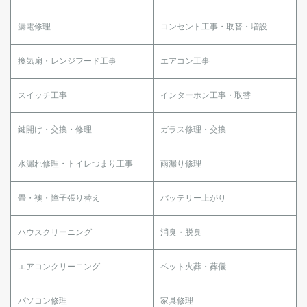
漏電修理
コンセント工事・取替・増設
換気扇・レンジフード工事
エアコン工事
スイッチ工事
インターホン工事・取替
鍵開け・交換・修理
ガラス修理・交換
水漏れ修理・トイレつまり工事
雨漏り修理
畳・襖・障子張り替え
バッテリー上がり
ハウスクリーニング
消臭・脱臭
エアコンクリーニング
ペット火葬・葬儀
パソコン修理
家具修理