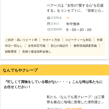
ベアーズは『女性の“愛する心”を応援
する』をコンセプトに、「技術と心の
向上に対する教育の徹底」と「感謝と
ー
目安料金
笑顔」という2つの“こだわり”を企業
年中無休
定休日
理念に掲げ、常に“お客様感動度
9：00～20：00
営業時間
120%”を目指しております。 家事代行
サービス業界のリーディングカンパニ
ご好評・高いリピート率
サポート万全
スピーディーな対応
作業
ーとして、以下をお約束いたします。
外注一切なし
女性対応可能
安心の保証付
無料現地調査実施
【安全】～登録スタッフ5200人～ ベ
アーズレディは全員直接雇用。 業界
経験豊富
見積り後追加料金無し
トップクラスのスタッフ体制でお待た
せすることなく細やかで真心を込めた
サービスをご提供します。 【品質】
なんでもやクレープ
～徹底したスタッフ教育～ 挨拶・身
だしなみ・笑顔といったマナー・マイ
『忙しくて買物をしている暇がない・・・』こんな時は私たちに
ンドから実技に至るまで、7つのオリ
お任せください！
ジナルプログラム・実践研修を実施し
ています。高いホスピタリティマイン
私たち〈なんでも屋クレープ〉は三重
ドをもった、元気で明るい女性スタッ
県を拠点に地域に密着した便利屋とし
フ＝ベアーズレディがお伺いいたしま
てお客様のご依頼に応えております。
す。 【感動】～お客様感動度120%の