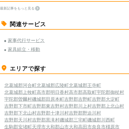
最新記事をもっと見る
関連サービス
家事代行サービス
家具組立・移動
エリアで探す
北葛城郡河合町
北葛城郡広陵町
北葛城郡王寺町
北葛城郡上牧町
高市郡明日香村
高市郡高取町
宇陀郡御杖村
宇陀郡曽爾村
磯城郡田原本町
吉野郡吉野町
吉野郡大淀町
吉野郡下市町
吉野郡東吉野村
吉野郡川上村
吉野郡上北山村
吉野郡下北山村
吉野郡十津川村
吉野郡野迫川村
吉野郡天川村
吉野郡黒滝村
磯城郡三宅町
磯城郡川西町
生駒郡安堵町
天理市
大和郡山市
大和高田市
奈良市
橿原市