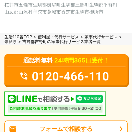
桜井市
五條市
生駒郡斑鳩町
生駒郡三郷町
生駒郡平群町
山辺郡山添村
宇陀市
葛城市
香芝市
生駒市
御所市
生活110番TOP
便利屋・代行サービス
家事代行サービス
奈良県
吉野郡吉野町の家事代行サービス業者一覧
通話料無料
24時間365日受付！
0120-466-110
フォーム
で
相談
する