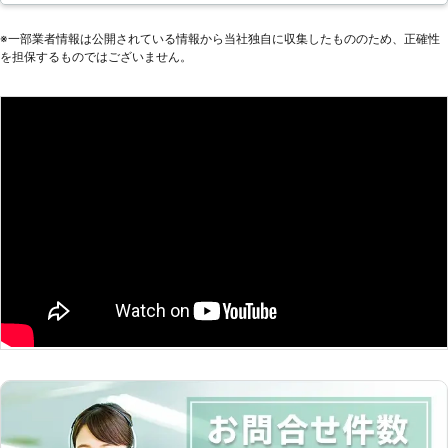
便利屋ならではの柔軟さでお客様の家
事のお手伝いをいたしますので、お気
※⼀部業者情報は公開されている情報から当社独⾃に収集したもののため、正確性
を担保するものではございません。
軽にご相談くださいませ。 ≪当店の
家事代行サービス一例≫ お掃除 買い
物代行（献立も一緒に考えます） 病
院の付き添い 電球替え 部屋の模様替
え 家具組立 草刈り ペットの世話 墓
の手入れ 悩み事の相談 など ご要望
がございましたら迅速に対応しますの
で、このほかのことでもお気軽にお問
い合わせください。 【便利屋なんで
ーもの家事代行の特徴】 多くの便利
屋があるなかでなんでーもの家事代行
が選ばれるには理由がございます。
☆時間制！その時に必要なことをお手
伝いいたします 当店は便利屋で時間
制の一律料金でサービスを承っていま
す。その時に必要なことをお手伝いす
ることが可能です。また、ハウスクリ
ーニング業もおこなっていることか
ら、本格的なクリーニングが必要な場