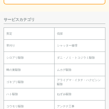
サービスカテゴリ
剪定
伐採
草刈り
シャッター修理
シロアリ駆除
ダニ・ノミ・トコジラミ駆除
蜂の巣駆除
ムカデ駆除
アライグマ・イタチ・ハクビシン
ゴキブリ駆除
駆除
ハト駆除
ねずみ駆除
コウモリ駆除
アンテナ工事