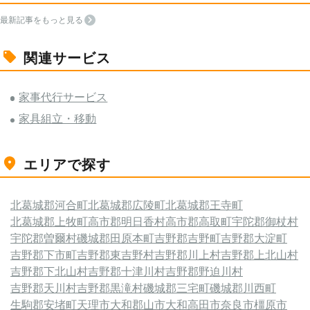
最新記事をもっと見る
関連サービス
家事代行サービス
家具組立・移動
エリアで探す
北葛城郡河合町
北葛城郡広陵町
北葛城郡王寺町
北葛城郡上牧町
高市郡明日香村
高市郡高取町
宇陀郡御杖村
宇陀郡曽爾村
磯城郡田原本町
吉野郡吉野町
吉野郡大淀町
吉野郡下市町
吉野郡東吉野村
吉野郡川上村
吉野郡上北山村
吉野郡下北山村
吉野郡十津川村
吉野郡野迫川村
吉野郡天川村
吉野郡黒滝村
磯城郡三宅町
磯城郡川西町
生駒郡安堵町
天理市
大和郡山市
大和高田市
奈良市
橿原市