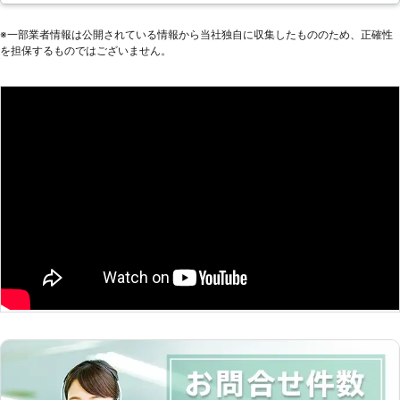
便利屋ならではの柔軟さでお客様の家
事のお手伝いをいたしますので、お気
※⼀部業者情報は公開されている情報から当社独⾃に収集したもののため、正確性
を担保するものではございません。
軽にご相談くださいませ。 ≪当店の
家事代行サービス一例≫ お掃除 買い
物代行（献立も一緒に考えます） 病
院の付き添い 電球替え 部屋の模様替
え 家具組立 草刈り ペットの世話 墓
の手入れ 悩み事の相談 など ご要望
がございましたら迅速に対応しますの
で、このほかのことでもお気軽にお問
い合わせください。 【便利屋なんで
ーもの家事代行の特徴】 多くの便利
屋があるなかでなんでーもの家事代行
が選ばれるには理由がございます。
☆時間制！その時に必要なことをお手
伝いいたします 当店は便利屋で時間
制の一律料金でサービスを承っていま
す。その時に必要なことをお手伝いす
ることが可能です。また、ハウスクリ
ーニング業もおこなっていることか
ら、本格的なクリーニングが必要な場