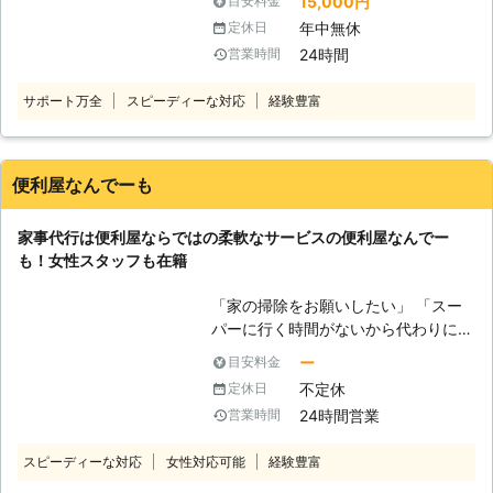
15,000円
目安料金
業務内容につきましては『買物代行』
追及～ 「家事」ではなく「心のゆと
年中無休
定休日
『お庭のお手入れ』『廃品回収』『送
り」を提供することがベアーズの努
24時間
営業時間
迎サービス』etc... 忙しいあなたの為
め。すべての方の笑顔のために全力で
の代行サービスを行っております。
取り組みます。
サポート万全
スピーディーな対応
経験豊富
〈なんでも屋クレープの買物代行サー
ビス〉 弊社では不用品回収のご依頼
も受け付けております。 こんな時に
は私たちにお任せください！ 『買物
便利屋なんでーも
をしている時間がない』 『近くにス
ーパーがない』 『高齢で買物に行け
家事代行は便利屋ならではの柔軟なサービスの便利屋なんでー
ない』 『なるべくコストを抑えて買
も！女性スタッフも在籍
物代行をお願いしたい』 『信頼でき
る業者に依頼したい』 etc... なんでも
「家の掃除をお願いしたい」 「スー
屋クレープではお客様が抱えている問
パーに行く時間がないから代わりに買
題やお悩みを少しでも軽減できますよ
い物に行って欲しい」 「庭の草が気
うに、誠心誠意サポートいたします。
ー
目安料金
になるから草刈りを依頼したい」
お客様のご依頼スタッフ一同、心から
不定休
定休日
「ちょっと部屋の模様替えをしてほし
お待ちしております。
24時間営業
営業時間
い」 このようなご要望があるときに
は、便利屋なんでーもの家事代行にお
スピーディーな対応
女性対応可能
経験豊富
任せください。当店は大阪市淀川区に
拠点をおき、便利屋を営んでいます。