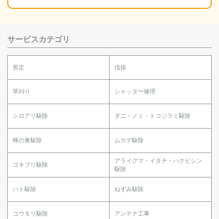
サービスカテゴリ
剪定
伐採
草刈り
シャッター修理
シロアリ駆除
ダニ・ノミ・トコジラミ駆除
蜂の巣駆除
ムカデ駆除
アライグマ・イタチ・ハクビシン
ゴキブリ駆除
駆除
ハト駆除
ねずみ駆除
コウモリ駆除
アンテナ工事