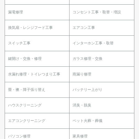
漏電修理
コンセント工事・取替・増設
換気扇・レンジフード工事
エアコン工事
スイッチ工事
インターホン工事・取替
鍵開け・交換・修理
ガラス修理・交換
水漏れ修理・トイレつまり工事
雨漏り修理
畳・襖・障子張り替え
バッテリー上がり
ハウスクリーニング
消臭・脱臭
エアコンクリーニング
ペット火葬・葬儀
パソコン修理
家具修理