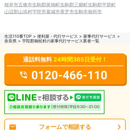
桜井市
五條市
生駒郡斑鳩町
生駒郡三郷町
生駒郡平群町
山辺郡山添村
宇陀市
葛城市
香芝市
生駒市
御所市
生活110番TOP
便利屋・代行サービス
家事代行サービス
奈良県
宇陀郡御杖村の家事代行サービス業者一覧
通話料無料
24時間365日受付！
0120-466-110
フォーム
で
相談
する