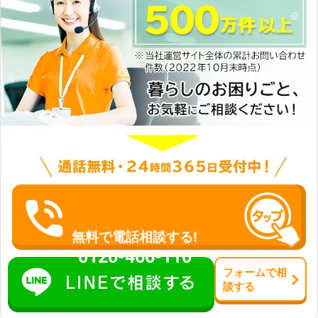
合にも対応ができます。「ひとりで家
事をするのは大変」というとき、家事
代行を大阪で依頼するなら当店にご相
談ください。 ☆女性スタッフ在籍！
女性の1人暮らしも安心してください
家事代行となると、お客様の大切な家
に上がり、生活に足を踏み入れること
になります。プライバシーの問題や
「同性のスタッフの方が気が楽」とい
う場合もあるかと思います。そんなと
きには、当店には女性スタッフも在籍
しているため、ご要望があれば同性の
スタッフを派遣することも可能です。
家事代行はお客様の快適さを追求する
なんでーもに、お任せください。 便
利屋なんでーもは24時間いつでもお
無料で電話相談する!
客様のご要望にお応えできるよう、定
0120-466-110
休日や営業時間をもうけておりませ
フォーム
で
相
ん。ご自宅でのお困りごとがありまし
談
する
たら、ぜひ当店の家事代行サービスを
ご利用ください。