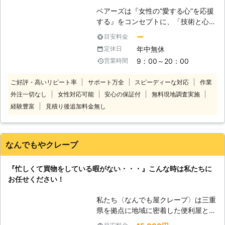
ベアーズは『女性の“愛する心”を応援
する』をコンセプトに、「技術と心の
向上に対する教育の徹底」と「感謝と
ー
目安料金
笑顔」という2つの“こだわり”を企業
年中無休
定休日
理念に掲げ、常に“お客様感動度
9：00～20：00
営業時間
120%”を目指しております。 家事代行
サービス業界のリーディングカンパニ
ご好評・高いリピート率
サポート万全
スピーディーな対応
作業
ーとして、以下をお約束いたします。
外注一切なし
女性対応可能
安心の保証付
無料現地調査実施
【安全】～登録スタッフ5200人～ ベ
アーズレディは全員直接雇用。 業界
経験豊富
見積り後追加料金無し
トップクラスのスタッフ体制でお待た
せすることなく細やかで真心を込めた
サービスをご提供します。 【品質】
なんでもやクレープ
～徹底したスタッフ教育～ 挨拶・身
だしなみ・笑顔といったマナー・マイ
『忙しくて買物をしている暇がない・・・』こんな時は私たちに
ンドから実技に至るまで、7つのオリ
お任せください！
ジナルプログラム・実践研修を実施し
ています。高いホスピタリティマイン
私たち〈なんでも屋クレープ〉は三重
ドをもった、元気で明るい女性スタッ
県を拠点に地域に密着した便利屋とし
フ＝ベアーズレディがお伺いいたしま
てお客様のご依頼に応えております。
す。 【感動】～お客様感動度120%の