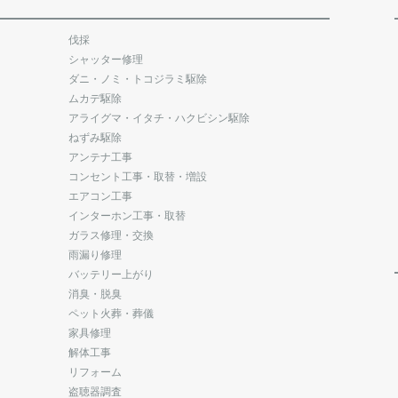
伐採
シャッター修理
ダニ・ノミ・トコジラミ駆除
ムカデ駆除
アライグマ・イタチ・ハクビシン駆除
ねずみ駆除
アンテナ工事
コンセント工事・取替・増設
エアコン工事
インターホン工事・取替
ガラス修理・交換
雨漏り修理
バッテリー上がり
消臭・脱臭
ペット火葬・葬儀
家具修理
解体工事
リフォーム
盗聴器調査