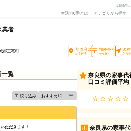
掲載希望
生活110番とは
カテゴリから探す
ス業者
都道府県
郵便番号
現在
城郡三宅町
から探す
から探す
から
者一覧
奈良県の家事代
口コミ評価平均
絞り込み
★★★★★
ていただきます！
奈良県の家事代