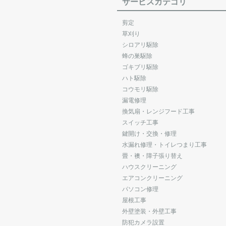
サービスカテゴリ
剪定
草刈り
シロアリ駆除
蜂の巣駆除
ゴキブリ駆除
ハト駆除
コウモリ駆除
漏電修理
換気扇・レンジフード工事
スイッチ工事
鍵開け・交換・修理
水漏れ修理・トイレつまり工事
畳・襖・障子張り替え
ハウスクリーニング
エアコンクリーニング
パソコン修理
屋根工事
外壁塗装・外壁工事
防犯カメラ設置