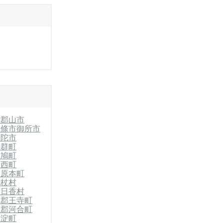
和郡山市
五條市
御所市
宇陀市
平群町
斑鳩町
川西町
田原本町
御杖村
明日香村
城郡王寺町
城郡河合町
大淀町