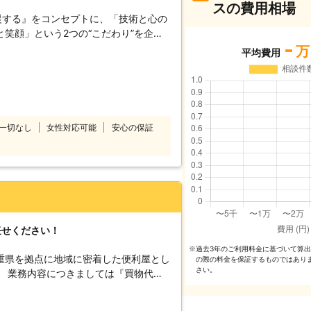
スの費用相場
援する』をコンセプトに、「技術と心の
笑顔」という2つの“こだわり”を企業
-
%”を目指しております。 家事代行サー
万
平均費用
として、以下をお約束いたします。
 ベアーズレディは全員直接雇用。 業界
たせすることなく細やかで真心を込めた
～徹底したスタッフ教育～ 挨拶・身だ
ンドから実技に至るまで、7つのオリジ
一切なし
女性対応可能
安心の保証
ています。高いホスピタリティマインド
フ＝ベアーズレディがお伺いいたしま
%の追及～ 「家事」ではなく「心のゆと
め。すべての方の笑顔のために全力で取
任せください！
過去3年のご利⽤料⾦に基づいて算
※
重県を拠点に地域に密着した便利屋とし
の際の料⾦を保証するものではあり
さい。
。 業務内容につきましては『買物代
送迎サービス』etc... 忙しいあなた
買物代行