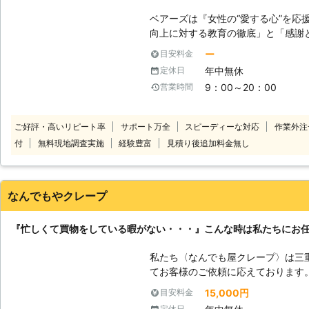
ベアーズは『女性の“愛する心”を応
向上に対する教育の徹底」と「感謝と
理念に掲げ、常に“お客様感動度120
ー
目安料金
ビス業界のリーディングカンパニー
年中無休
定休日
【安全】～登録スタッフ5200人～
9：00～20：00
営業時間
トップクラスのスタッフ体制でお待
サービスをご提供します。 【品質】
しなみ・笑顔といったマナー・マイ
ご好評・高いリピート率
サポート万全
スピーディーな対応
作業外注
ナルプログラム・実践研修を実施し
付
無料現地調査実施
経験豊富
見積り後追加料金無し
をもった、元気で明るい女性スタッ
す。 【感動】～お客様感動度120
り」を提供することがベアーズの努
り組みます。
なんでもやクレープ
『忙しくて買物をしている暇がない・・・』こんな時は私たちにお
私たち〈なんでも屋クレープ〉は三
てお客様のご依頼に応えております
行』『お庭のお手入れ』『廃品回収』『
15,000円
目安料金
の為の代行サービスを行っております。 〈なんでも屋クレープの
定休日