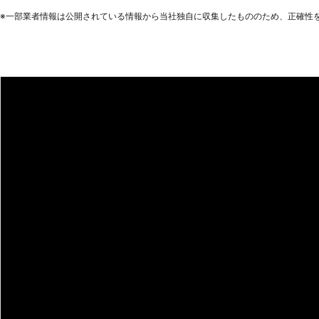
事代行の特徴】 多くの便利屋があ
※⼀部業者情報は公開されている情報から当社独⾃に収集したもののため、正確性
るには理由がございます。 ☆時間制！その時に必要なことをお手伝いいた
します 当店は便利屋で時間制の一
時に必要なことをお手伝いすること
業もおこなっていることから、本格
ができます。「ひとりで家事をする
で依頼するなら当店にご相談ください。 ☆女性スタッフ在籍！女性
らしも安心してください 家事代行
生活に足を踏み入れることになりま
ッフの方が気が楽」という場合もあ
には女性スタッフも在籍しているた
遣することも可能です。家事代行は
に、お任せください。 便利屋なんでーもは24時間いつでもお客様のご要望
にお応えできるよう、定休日や営業
お困りごとがありましたら、ぜひ当
い。