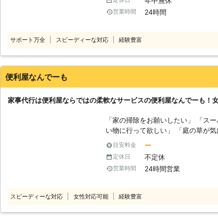
年中無休
サービス〉 弊社では不用品回収のご
24時間
営業時間
には私たちにお任せください！ 『買
ーパーがない』 『高齢で買物に行け
代行をお願いしたい』 『信頼できる業者に依頼
サポート万全
スピーディーな対応
経験豊富
クレープではお客様が抱えている問
に、誠心誠意サポートいたします。
お待ちしております。
便利屋なんでーも
家事代行は便利屋ならではの柔軟なサービスの便利屋なんでーも！
「家の掃除をお願いしたい」 「ス
い物に行って欲しい」 「庭の草が気
ょっと部屋の模様替えをしてほしい」 このようなご要望があるときに
ー
目安料金
便利屋なんでーもの家事代行にお任
不定休
定休日
をおき、便利屋を営んでいます。便
24時間営業
営業時間
お手伝いをいたしますので、お気軽にご相談
代行サービス一例≫ お掃除 買い物
き添い 電球替え 部屋の模様替え 家
スピーディーな対応
女性対応可能
経験豊富
悩み事の相談 など ご要望がござ
ほかのことでもお気軽にお問い合わせください。 【便