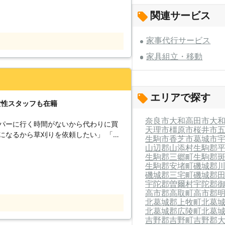
依頼も受け付けております。 こんな時
関連サービス
物をしている時間がない』 『近くにス
ない』 『なるべくコストを抑えて買物
したい』 etc... なんでも屋
家事代行サービス
題やお悩みを少しでも軽減できますよう
家具組立・移動
 お客様のご依頼スタッフ一同、心から
エリアで探す
女性スタッフも在籍
奈良市
大和高田市
大
ーパーに行く時間がないから代わりに買
天理市
橿原市
桜井市
になるから草刈りを依頼したい」 「ち
生駒市
香芝市
葛城市
は、
山辺郡山添村
生駒郡
せください。当店は大阪市淀川区に拠点
生駒郡三郷町
生駒郡
生駒郡安堵町
磯城郡
利屋ならではの柔軟さでお客様の家事の
磯城郡三宅町
磯城郡
くださいませ。 ≪当店の家事
宇陀郡曽爾村
宇陀郡
代行（献立も一緒に考えます） 病院の付
高市郡高取町
高市郡
具組立 草刈り ペットの世話 墓の手入れ
北葛城郡上牧町
北葛
いましたら迅速に対応しますので、この
北葛城郡広陵町
北葛
利屋なんでーもの家
吉野郡吉野町
吉野郡