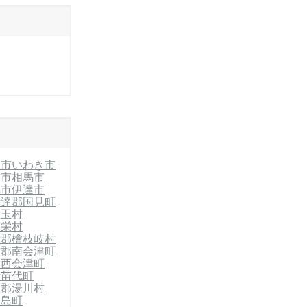
山市
いわき市
方市
相馬市
馬市
伊達市
伊達郡国見町
大玉村
天栄村
津郡檜枝岐村
津郡南会津町
郡西会津町
猪苗代町
沼郡湯川村
三島町