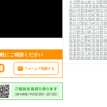
大沼郡金山町
大沼郡
大沼郡会津美里町
西
西白河郡泉崎村
西白
西白河郡矢吹町
東白
東白川郡矢祭町
東白
東白川郡鮫川村
石川
石川郡玉川村
石川郡
石川郡浅川町
石川郡
田村郡三春町
田村郡
双葉郡広野町
双葉郡
双葉郡富岡町
双葉郡
双葉郡大熊町
双葉郡
双葉郡浪江町
双葉郡
気軽にご相談ください
相馬郡新地町
相馬郡
0
フォームで相談する