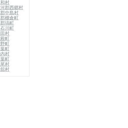
昭和村
白河郡西郷村
河郡中島村
川郡棚倉町
川郡塙町
郡石川町
平田村
古殿町
小野町
楢葉町
川内村
双葉町
葛尾村
飯舘村