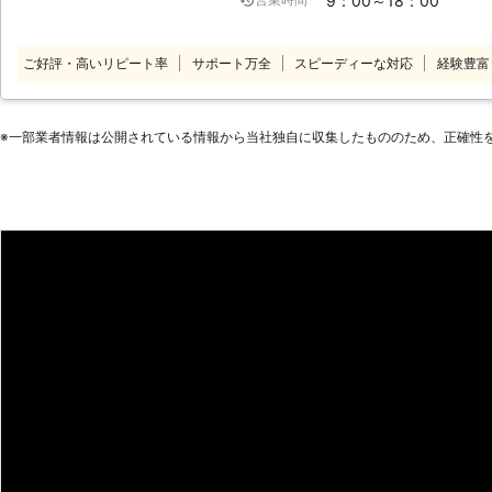
9：00～18：00
す。 【家事代行サービス】 こんなときは、便利屋レッツへお任せくださ
い。 ・買い物へ代わに行ってほしい
たいとき。 ・ちょっとした雑用をお
ご好評・高いリピート率
サポート万全
スピーディーな対応
経験豊富
ないので代わりに家の中の掃除をしてほしいとき。 
ーは、安心・親切・低料金です！ 
ほしい」ときに一番に思い出しても
※⼀部業者情報は公開されている情報から当社独⾃に収集したもののため、正確性
ています！ お客様と末永くお付き
誠心誠意心を込めて対応しています