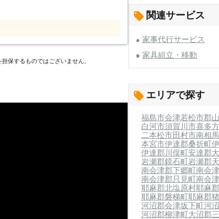
とき。 ・車がないので送迎をお願いし
関連サービス
願いしたいとき。 ・掃除をする時間が
便利屋レッツのモット
家事代行サービス
お客様が何か「困ったこと」「手伝って
らえるくらい町の頼れる便利屋を目指し
家具組立・移動
を担保するものではございません。
合い頂ける便利屋として、スタッフ一同
！
エリアで探す
福島市
会津若松市
郡
白河市
須賀川市
喜多
二本松市
田村市
南相
本宮市
伊達郡桑折町
伊達郡川俣町
安達郡
岩瀬郡鏡石町
岩瀬郡
南会津郡下郷町
南会
南会津郡只見町
南会
耶麻郡北塩原村
耶麻
耶麻郡磐梯町
耶麻郡
河沼郡会津坂下町
河
河沼郡柳津町
大沼郡