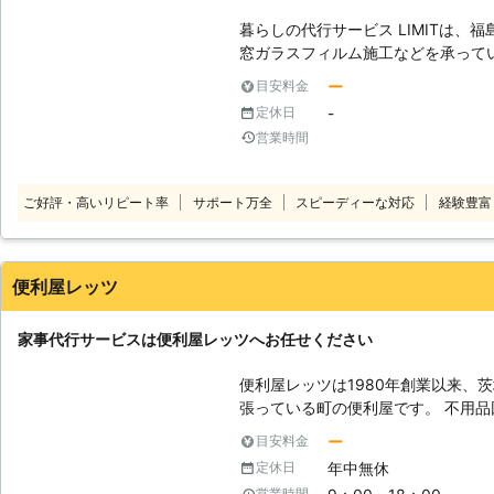
暮らしの代行サービス LIMITは
窓ガラスフィルム施工などを承って
頼関係を大切に仕事に励んでいます
ー
目安料金
喜びです。 【家事代行サービス】 こんなときは、暮らしの代行サービス
-
定休日
LIMITへお任せください。 ・高
営業時間
とき。 ・交通手段がなく自分1人で
具等の買い物をしたいが1人では不便
依頼したいとき。 暮らしの代行サービス LIMITでは、事前見積もりをしっ
ご好評・高いリピート率
サポート万全
スピーディーな対応
経験豊富
かりとおこなっています。 事前見
てご利用いただければと思っていま
暮らしの代行サービス LIMITへご
便利屋レッツ
家事代行サービスは便利屋レッツへお任せください
便利屋レッツは1980年創業以来、
張っている町の便利屋です。 不用
り、剪定、ハチ駆除、引越し、エア
ー
目安料金
行サービスなど承っています。 長
年中無休
定休日
し、「お客様の困ったこと」「手伝
営業時間