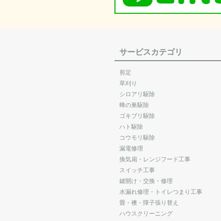
サービスカテゴリ
剪定
草刈り
シロアリ駆除
蜂の巣駆除
ゴキブリ駆除
ハト駆除
コウモリ駆除
漏電修理
換気扇・レンジフード工事
スイッチ工事
鍵開け・交換・修理
水漏れ修理・トイレつまり工事
畳・襖・障子張り替え
ハウスクリーニング