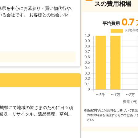
スの費用相場
、福島県を中心にお墓参り・買い物代行や、
いる会社です。 お客様との出会いや信
0.7
。 皆様のお役に立てることが私たちの
平均費用
齢になり体力的に自分でお買い物にいけない
はお買い物にいけないとき。 ・大きな家
なとき。 ・仕事で忙しく家事の代行を
積もりを行うことによって皆様に安心し
す。 丁寧に仕事をおこないますので、
相談ください。
茨城県にて地域の皆さまのために日々頑
過去3年のご利⽤料⾦に基づいて算
※
品回収・リサイクル、遺品整理、草刈
の際の料⾦を保証するものではあり
コン工事、ハウスクリーニング、家事代
さい。
年の経験で培ったノウハウを存分に生か
ってほしいこと」などを解決いたしま