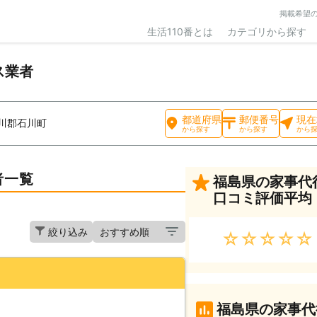
掲載希望
生活110番とは
カテゴリから探す
ス業者
都道府県
郵便番号
現在
川郡石川町
から探す
から探す
から
者一覧
福島県の家事代
口コミ評価平均
絞り込み
★★★★★
福島県の家事代