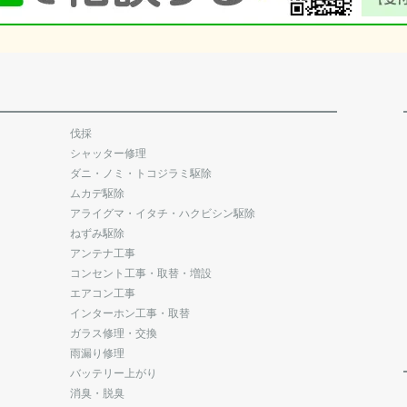
伐採
シャッター修理
ダニ・ノミ・トコジラミ駆除
ムカデ駆除
アライグマ・イタチ・ハクビシン駆除
ねずみ駆除
アンテナ工事
コンセント工事・取替・増設
エアコン工事
インターホン工事・取替
ガラス修理・交換
雨漏り修理
バッテリー上がり
消臭・脱臭