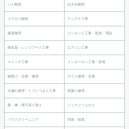
ハト駆除
ねずみ駆除
コウモリ駆除
アンテナ工事
漏電修理
コンセント工事・取替・増設
換気扇・レンジフード工事
エアコン工事
スイッチ工事
インターホン工事・取替
鍵開け・交換・修理
ガラス修理・交換
水漏れ修理・トイレつまり工事
雨漏り修理
畳・襖・障子張り替え
バッテリー上がり
ハウスクリーニング
消臭・脱臭