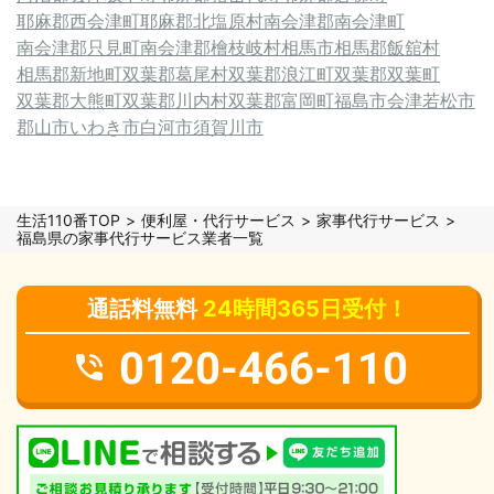
耶麻郡西会津町
耶麻郡北塩原村
南会津郡南会津町
南会津郡只見町
南会津郡檜枝岐村
相馬市
相馬郡飯舘村
相馬郡新地町
双葉郡葛尾村
双葉郡浪江町
双葉郡双葉町
双葉郡大熊町
双葉郡川内村
双葉郡富岡町
福島市
会津若松市
郡山市
いわき市
白河市
須賀川市
生活110番TOP
便利屋・代行サービス
家事代行サービス
福島県の家事代行サービス業者一覧
通話料無料
24時間365日受付！
0120-466-110