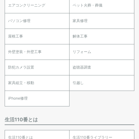
エアコンクリーニング
ペット火葬・葬儀
パソコン修理
家具修理
屋根工事
解体工事
外壁塗装・外壁工事
リフォーム
防犯カメラ設置
盗聴器調査
家具組立・移動
引越し
iPhone修理
生活110番とは
生活110番とは
生活110番ライブラリー