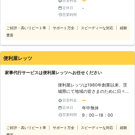
ー
目安料金
る会社です。 お客様との出会いや信
-
定休日
頼関係を大切に仕事に励んでいます。
営業時間
皆様のお役に立てることが私たちの喜
びです。 【家事代行サービス】 こん
ご好評・高いリピート率
サポート万全
スピーディーな対応
経験
なときは、暮らしの代行サービス
豊富
LIMITへお任せください。 ・高齢にな
り体力的に自分でお買い物にいけない
とき。 ・交通手段がなく自分1人では
お買い物にいけないとき。 ・大きな
便利屋レッツ
家具等の買い物をしたいが1人では不
便なとき。 ・仕事で忙しく家事の代
家事代行サービスは便利屋レッツへお任せください
行を依頼したいとき。 暮らしの代行
サービス LIMITでは、事前見積もりを
便利屋レッツは1980年創業以来、茨
しっかりとおこなっています。 事前
城県にて地域の皆さまのために日々頑
見積もりを行うことによって皆様に安
張っている町の便利屋です。 不用品
心してご利用いただければと思ってい
ー
目安料金
回収・リサイクル、遺品整理、草刈
ます。 丁寧に仕事をおこないますの
年中無休
定休日
り、剪定、ハチ駆除、引越し、エアコ
で、暮らしの代行サービス LIMITへご
9：00～18：00
営業時間
ン工事、ハウスクリーニング、家事代
相談ください。
行サービスなど承っています。 長年
ご好評・高いリピート率
サポート万全
スピーディーな対応
経験
の経験で培ったノウハウを存分に生か
豊富