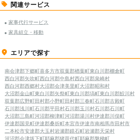
関連サービス
家事代行サービス
家具組立・移動
エリアで探す
南会津郡下郷町
喜多方市
双葉郡楢葉町
東白川郡棚倉町
西白河郡矢吹町
西白河郡中島村
西白河郡泉崎村
西白河郡西郷村
大沼郡会津美里町
大沼郡昭和村
大沼郡金山町
東白川郡矢祭町
東白川郡塙町
東白川郡鮫川村
双葉郡広野町
田村郡小野町
田村郡三春町
石川郡古殿町
石川郡浅川町
石川郡平田村
石川郡玉川村
石川郡石川町
大沼郡三島町
河沼郡柳津町
河沼郡湯川村
伊達郡川俣町
伊達郡国見町
伊達郡桑折町
本宮市
伊達市
南相馬市
田村市
二本松市
安達郡大玉村
岩瀬郡鏡石町
岩瀬郡天栄村
河沼郡会津坂下町
耶麻郡猪苗代町
耶麻郡磐梯町