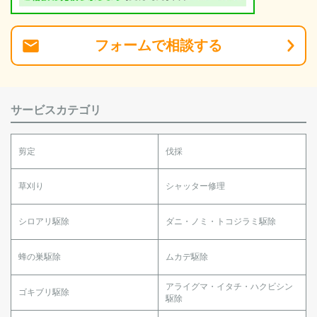
フォーム
で
相談
する
サービスカテゴリ
剪定
伐採
草刈り
シャッター修理
シロアリ駆除
ダニ・ノミ・トコジラミ駆除
蜂の巣駆除
ムカデ駆除
アライグマ・イタチ・ハクビシン
ゴキブリ駆除
駆除