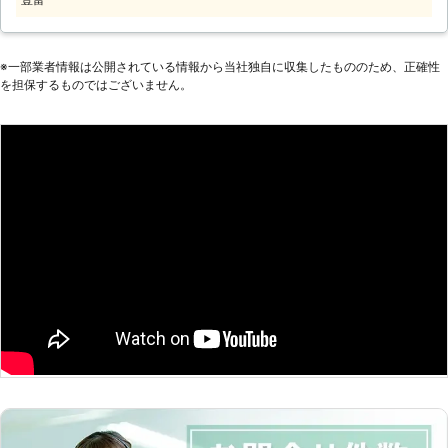
し、「お客様の困ったこと」「手伝っ
てほしいこと」などを解決いたしま
す。 【家事代行サービス】 こんなと
きは、便利屋レッツへお任せくださ
※⼀部業者情報は公開されている情報から当社独⾃に収集したもののため、正確性
い。 ・買い物へ代わに行ってほしい
を担保するものではございません。
とき。 ・車がないので送迎をお願い
したいとき。 ・ちょっとした雑用を
お願いしたいとき。 ・掃除をする時
間がないので代わりに家の中の掃除を
してほしいとき。 便利屋レッツのモ
ットーは、安心・親切・低料金です！
お客様が何か「困ったこと」「手伝っ
てほしい」ときに一番に思い出しても
らえるくらい町の頼れる便利屋を目指
しています！ お客様と末永くお付き
合い頂ける便利屋として、スタッフ一
同誠心誠意心を込めて対応していま
す！