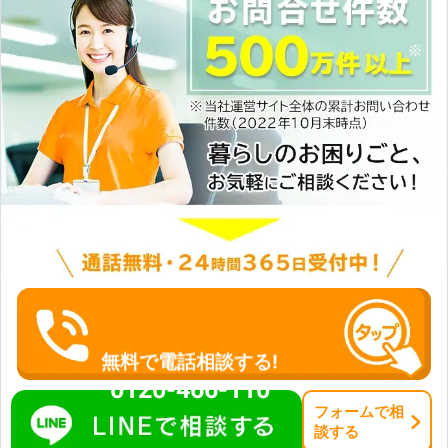
無料で電話相談する!
0120-466-110
フォーム
で
相
談
する