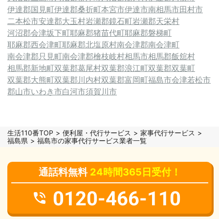
伊達郡国見町
伊達郡桑折町
本宮市
伊達市
南相馬市
田村市
二本松市
安達郡大玉村
岩瀬郡鏡石町
岩瀬郡天栄村
河沼郡会津坂下町
耶麻郡猪苗代町
耶麻郡磐梯町
耶麻郡西会津町
耶麻郡北塩原村
南会津郡南会津町
南会津郡只見町
南会津郡檜枝岐村
相馬市
相馬郡飯舘村
相馬郡新地町
双葉郡葛尾村
双葉郡浪江町
双葉郡双葉町
双葉郡大熊町
双葉郡川内村
双葉郡富岡町
福島市
会津若松市
郡山市
いわき市
白河市
須賀川市
生活110番TOP
便利屋・代行サービス
家事代行サービス
福島県
福島市の家事代行サービス業者一覧
通話料無料
24時間365日受付！
0120-466-110