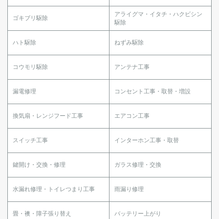
アライグマ・イタチ・ハクビシン
ゴキブリ駆除
駆除
ハト駆除
ねずみ駆除
コウモリ駆除
アンテナ工事
漏電修理
コンセント工事・取替・増設
換気扇・レンジフード工事
エアコン工事
スイッチ工事
インターホン工事・取替
鍵開け・交換・修理
ガラス修理・交換
水漏れ修理・トイレつまり工事
雨漏り修理
畳・襖・障子張り替え
バッテリー上がり