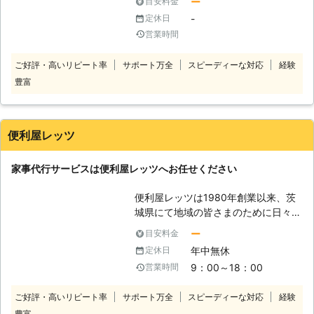
ー
目安料金
る会社です。 お客様との出会いや信
-
定休日
頼関係を大切に仕事に励んでいます。
営業時間
皆様のお役に立てることが私たちの喜
びです。 【家事代行サービス】 こん
ご好評・高いリピート率
サポート万全
スピーディーな対応
経験
なときは、暮らしの代行サービス
豊富
LIMITへお任せください。 ・高齢にな
り体力的に自分でお買い物にいけない
とき。 ・交通手段がなく自分1人では
お買い物にいけないとき。 ・大きな
便利屋レッツ
家具等の買い物をしたいが1人では不
便なとき。 ・仕事で忙しく家事の代
家事代行サービスは便利屋レッツへお任せください
行を依頼したいとき。 暮らしの代行
サービス LIMITでは、事前見積もりを
便利屋レッツは1980年創業以来、茨
しっかりとおこなっています。 事前
城県にて地域の皆さまのために日々頑
見積もりを行うことによって皆様に安
張っている町の便利屋です。 不用品
心してご利用いただければと思ってい
ー
目安料金
回収・リサイクル、遺品整理、草刈
ます。 丁寧に仕事をおこないますの
年中無休
定休日
り、剪定、ハチ駆除、引越し、エアコ
で、暮らしの代行サービス LIMITへご
9：00～18：00
営業時間
ン工事、ハウスクリーニング、家事代
相談ください。
行サービスなど承っています。 長年
ご好評・高いリピート率
サポート万全
スピーディーな対応
経験
の経験で培ったノウハウを存分に生か
豊富