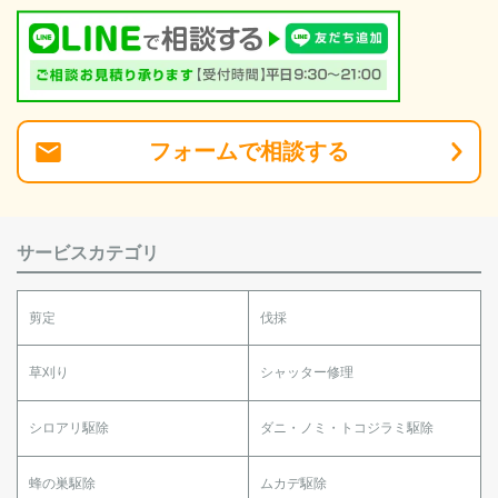
フォーム
で
相談
する
サービスカテゴリ
剪定
伐採
草刈り
シャッター修理
シロアリ駆除
ダニ・ノミ・トコジラミ駆除
蜂の巣駆除
ムカデ駆除