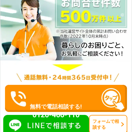
無料で電話相談する!
0120-466-110
フォーム
で
相
談
する