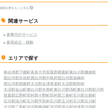
最新記事をもっと見る
関連サービス
家事代行サービス
家具組立・移動
エリアで探す
南会津郡下郷町
喜多方市
双葉郡楢葉町
東白川郡棚倉町
西白河郡矢吹町
西白河郡中島村
西白河郡泉崎村
西白河郡西郷村
大沼郡会津美里町
大沼郡昭和村
大沼郡金山町
東白川郡矢祭町
東白川郡塙町
東白川郡鮫川村
双葉郡広野町
田村郡小野町
田村郡三春町
石川郡古殿町
石川郡浅川町
石川郡平田村
石川郡玉川村
石川郡石川町
大沼郡三島町
河沼郡柳津町
河沼郡湯川村
伊達郡川俣町