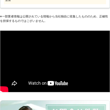
し、「お客様の困ったこと」「手伝っ
てほしいこと」などを解決いたしま
す。 【家事代行サービス】 こんなと
きは、便利屋レッツへお任せくださ
※⼀部業者情報は公開されている情報から当社独⾃に収集したもののため、正確性
い。 ・買い物へ代わに行ってほしい
を担保するものではございません。
とき。 ・車がないので送迎をお願い
したいとき。 ・ちょっとした雑用を
お願いしたいとき。 ・掃除をする時
間がないので代わりに家の中の掃除を
してほしいとき。 便利屋レッツのモ
ットーは、安心・親切・低料金です！
お客様が何か「困ったこと」「手伝っ
てほしい」ときに一番に思い出しても
らえるくらい町の頼れる便利屋を目指
しています！ お客様と末永くお付き
合い頂ける便利屋として、スタッフ一
同誠心誠意心を込めて対応していま
す！