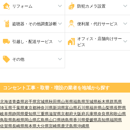
家具修理
屋根工事
ピアノ調律 ピアノ修理
解体工事
リフォーム
防犯カメラ設置
瓦工事
外壁塗装・外壁工事
外張り断熱工事
内装工事
防犯カメラ設置
手すり設置
盗聴器・その他調査診断
便利屋・代行サービス
家全体のリフォーム
断熱工事
耐震工事
オフィス・店舗向けサー
盗聴器調査
家具組立・移動
引越し・配送サービス
ビス
引越し
自動ドア修理
その他
井戸掘り工事（さく井工事）
コンセント工事・取替・増設の業者を地域から探す
北海道
青森県
岩手県
宮城県
秋田県
山形県
福島県
茨城県
栃木県
群馬県
埼玉県
千葉県
東京都
神奈川県
新潟県
富山県
石川県
福井県
山梨県
長野県
岐阜県
静岡県
愛知県
三重県
滋賀県
京都府
大阪府
兵庫県
奈良県
和歌山県
鳥取県
島根県
岡山県
広島県
山口県
徳島県
香川県
愛媛県
高知県
福岡県
佐賀県
長崎県
熊本県
大分県
宮崎県
鹿児島県
沖縄県