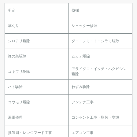
剪定
伐採
草刈り
シャッター修理
シロアリ駆除
ダニ・ノミ・トコジラミ駆除
蜂の巣駆除
ムカデ駆除
アライグマ・イタチ・ハクビシン
ゴキブリ駆除
駆除
ハト駆除
ねずみ駆除
コウモリ駆除
アンテナ工事
漏電修理
コンセント工事・取替・増設
換気扇・レンジフード工事
エアコン工事