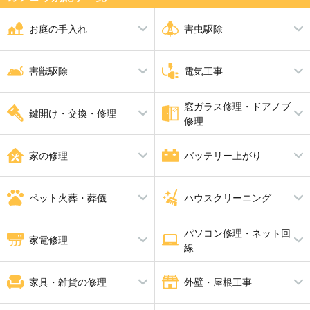
お庭の手入れ
害虫駆除
剪定
シロアリ駆除
伐採
ダニ・ノミ・トコジラミ駆除
害獣駆除
電気工事
草刈り
蜂の巣駆除
芝張り
ムカデ駆除
砂利敷き
アリ駆除
シャッター修理
ゴキブリ駆除
窓ガラス修理・ドアノブ
アライグマ・イタチ・ハクビシ
アンテナ工事
ハト駆除
漏電修理
鍵開け・交換・修理
アスファルト工事
ブロック工事・コンクリート工
修理
ン駆除
コンセント工事・取替・増設
換気扇・レンジフード工事
事
ねずみ駆除
エアコン工事
コウモリ駆除
スイッチ工事
電動シャッター設置・修理
鍵開け・交換・修理
ガラス修理・交換
合い鍵製作
ドアノブ修理
家の修理
バッテリー上がり
照明工事
LAN配線工事
補助カギ取り付け
防犯鍵
インターホン工事・取替
分電盤工事
ＬＥＤ工事
電気工事全般
水漏れ修理・トイレつまり工事
バッテリー上がり
雨漏り修理
ペット火葬・葬儀
ハウスクリーニング
畳・襖・障子張り替え
給湯器修理・交換
防水工事
パソコン修理・ネット回
ペット火葬・葬儀
消臭・脱臭
ハウスクリーニング
家電修理
線
エアコンクリーニング
バスルームクリーニング
エアコン修理
パソコン修理
家具・雑貨の修理
外壁・屋根工事