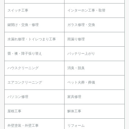
スイッチ工事
インターホン工事・取替
鍵開け・交換・修理
ガラス修理・交換
水漏れ修理・トイレつまり工事
雨漏り修理
畳・襖・障子張り替え
バッテリー上がり
ハウスクリーニング
消臭・脱臭
エアコンクリーニング
ペット火葬・葬儀
パソコン修理
家具修理
屋根工事
解体工事
外壁塗装・外壁工事
リフォーム