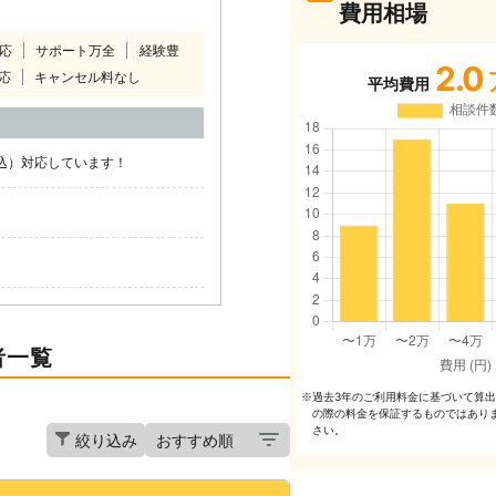
費用相場
対応
サポート万全
経験豊
2.0
応
キャンセル料なし
平均費用
税込）対応しています！
者一覧
過去3年のご利⽤料⾦に基づいて算
※
の際の料⾦を保証するものではあり
さい。
絞り込み