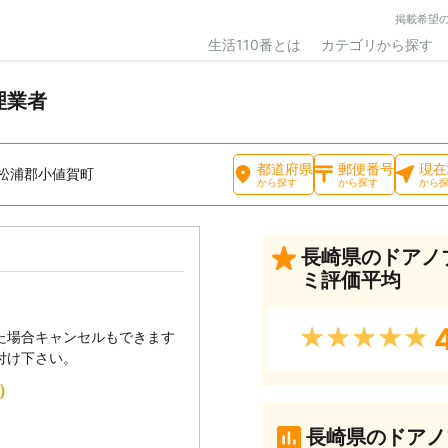
掲載希望
生活110番とは
カテゴリから探す
理業者
都道府県
郵便番号
現在
松浦郡小値賀町
から探す
から探す
から
長崎県のドアノ
ミ評価平均
★★★★★
た場合キャンセルもできます
付け下さい。
込）
長崎県のドアノ