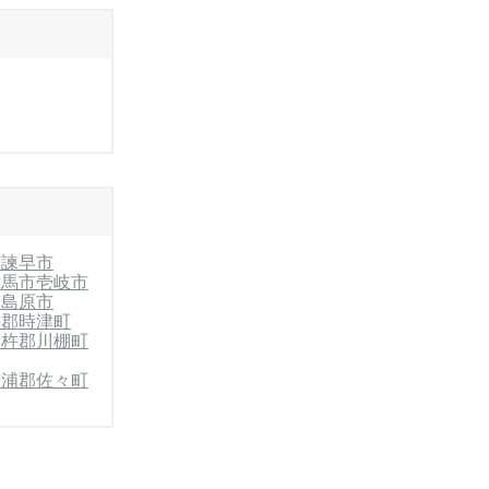
市
諫早市
対馬市
壱岐市
南島原市
杵郡時津町
彼杵郡川棚町
松浦郡佐々町