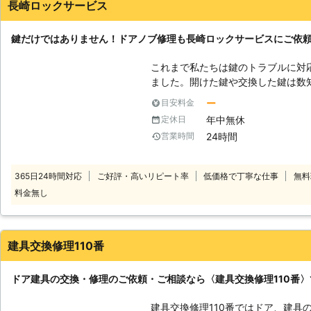
長崎ロックサービス
鍵だけではありません！ドアノブ修理も長崎ロックサービスにご依
これまで私たちは鍵のトラブルに対
ました。開けた鍵や交換した鍵は数
は鍵だけではありません。ドアノブ
ー
目安料金
ブが壊れてしまった時には、ぜひ私
年中無休
定休日
せください。新しいドアノブに交換
24時間
営業時間
しいものに交換したい場合もお問い
意させていただきます。鍵と同じよ
作業をさせていただきますので、どう
365日24時間対応
ご好評・高いリピート率
低価格で丁寧な仕事
無料
アノブでバリアフリーも】 若い頃
料金無し
年を取るとドアを開ける動作がつら
どうやら手首を回す動作がつらいよ
方も多くなっています。手を回して
に押すことで開けるタイプのものが
建具交換修理110番
多いです。ドアノブが壊れた時に、
ではなく、ついでに新しいドアノブ
ドア建具の交換・修理のご依頼・ご相談なら〈建具交換修理110番
のようにドアノブだけでもバリアフ
【デザインも考えてみましょう】 
建具交換修理110番ではドア、建具