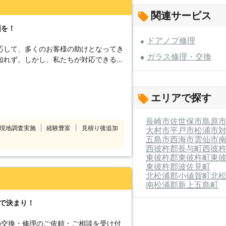
関連サービス
頼を！
ドアノブ修理
応して、多くのお客様の助けとなってき
ガラス修理・交換
知れず。しかし、私たちが対応できるの
についても対応が可能なのです。ドアノ
たち長崎ロックサービスに作業をおまか
させていただきます。もしドアノブを新
エリアで探す
合わせください。ご希望のドアノブを用
うに、皆さまに頼もしいと思われるよう
長崎市
佐世保市
島原
かよろしくお願いいたします。 【ド
現地調査実施
経験豊富
見積り後追加
大村市
平戸市
松浦市
は気がつかなかったかもしれませんが、
五島市
西海市
雲仙市
くなっていくことはご存知でしょうか。
西彼杵郡長与町
西彼
うで、そのためにドアノブ交換をされる
東彼杵郡東彼杵町
東
ドアを開けるのではなく、ドアノブを下
東彼杵郡波佐見町
北松浦郡小値賀町
北
ありますので、そちらに交換される方が
南松浦郡新上五島町
ドアノブ修理で同じものを取り付けるの
に交換される方も多くなっています。こ
〉で決まり！
リーに気をつけることができるのです。
バリアフリーのように実用的なドアノブ
の交換・修理のご依頼・ご相談を受け付