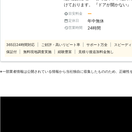
もありますが、見た目を重視したド
けております。 『ドアが開かない』『ドアノブが壊れてしまった』などの
アノブが欲しい場合もご相談くださ
ご依頼は勿論、『ドアをオシャレで
ー
目安料金
させていただきます。壊れた時にド
ッシの動きが悪いので新しく交換し
性の高いドアノブに交換することも
年中無休
定休日
ただきます。 年間受付件数20万件以上とお客様にもご好評をいただいてお
24時間
営業時間
ります！ ※弊社運営サイト全体の年間受付件数 ドア、建
ご依頼・ご相談でしたら建具交換修理1
具交換修理110番がお客様に選らば
365日24時間対応
ご好評・高いリピート率
サポート万全
スピーディ
心してご利用いただける明朗会計 建
保証付
無料現地調査実施
経験豊富
見積り後追加料金無し
換・修理を8,800円～（税込）承
してご利用していただけます。 ※対
できない場合がございます。 ※対応
※⼀部業者情報は公開されている情報から当社独⾃に収集したもののため、正確性
にお客様にご確認したうえで調査・
ます。 ■日本全国のご依頼に受付対応可能 建具交換修理110番では日本
全国の加盟店と提携しております。
能です！ ■熟練のスタッフが親切・丁寧に対応 建具交換修理110番では
『建具のプロ』が建具の選定から施
ます。 ■お客様満足度98％以上を記録！ おかげさまで、建具交換修理
110番は多くのお客様にご利用いた
できました！ これからもお客さま
ご満足いただけるよう日々努力してま
り（2016年7月実施）