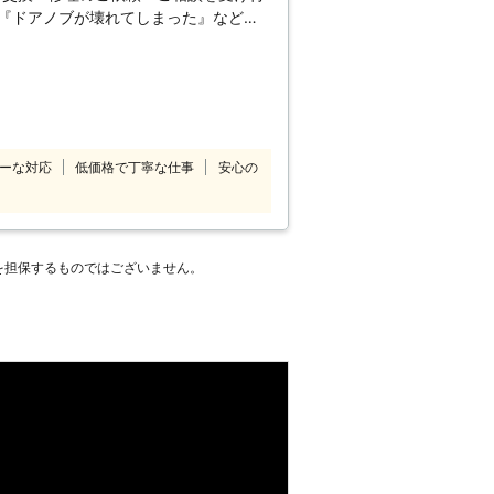
アノブも数多くあります。気に入ったド
い。そちらを取り寄せ、ドアノブ交換を
スタイリッシュなものに変えたい』『サ
アノブ修理ではなく、そちらのデザイン
たい』まで幅広く対応、ご提案させてい
ご検討ください。
具の交換・修理の
10番にお気軽にご連絡ください。 建
れる4つの理由 ■初めてのお客様でも安
ーな対応
低価格で丁寧な仕事
安心の
具交換修理110番ではドア、建具の交
っております。 お見積りも無料で安心
応エリア、加盟店により記載価格で対応
エリア・加盟店・現場状況により、事前
を担保するものではございません。
見積もりに費用をいただく場合がござい
 急なトラブルにもスピード対応が可
工まで親切・丁寧に対応させていただき
だき、お客様満足度98％を記録する事が
一人1人に親切・丁寧な接客を心掛け、
いります。 ※弊社受付の満足度調査よ