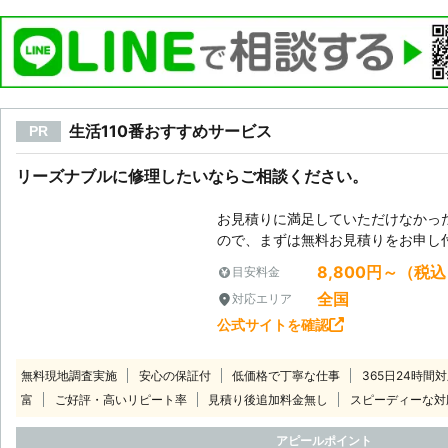
生活110番おすすめサービス
PR
リーズナブルに修理したいならご相談ください。
お見積りに満足していただけなかっ
ので、まずは無料お見積りをお申し
8,800円～（税
目安料金
全国
対応エリア
公式サイトを確認
無料現地調査実施
安心の保証付
低価格で丁寧な仕事
365日24時間
富
ご好評・高いリピート率
見積り後追加料金無し
スピーディーな対
アピールポイント