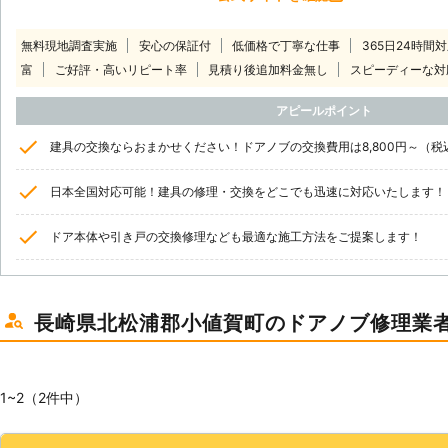
無料現地調査実施
安心の保証付
低価格で丁寧な仕事
365日24時間
富
ご好評・高いリピート率
見積り後追加料金無し
スピーディーな対
アピールポイント
建具の交換ならおまかせください！ドアノブの交換費用は8,800円～（
日本全国対応可能！建具の修理・交換をどこでも迅速に対応いたします！
ドア本体や引き戸の交換修理なども最適な施工方法をご提案します！
長崎県北松浦郡小値賀町のドアノブ修理業
1~2（2件中）