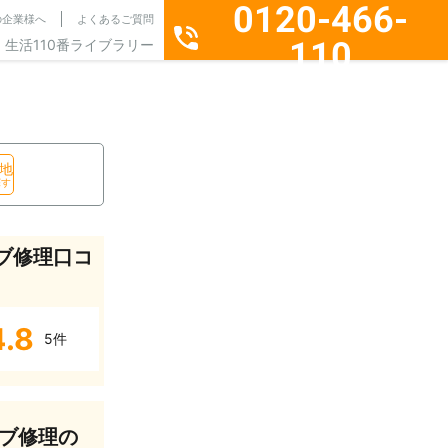
0120-466-
の企業様へ
よくあるご質問
110
生活110番ライブラリー
通話料無料・24時間365日受付
地
探す
ブ修理口コ
4.8
5件
ブ修理の