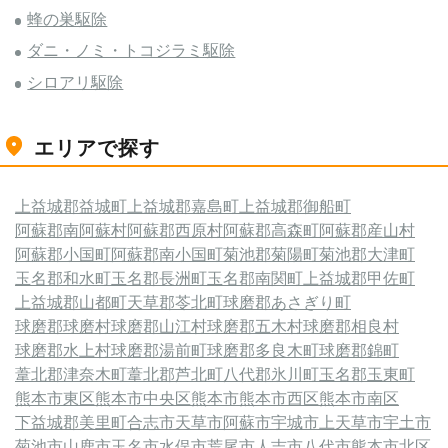
蜂の巣駆除
ダニ・ノミ・トコジラミ駆除
シロアリ駆除
エリアで探す
上益城郡益城町
上益城郡嘉島町
上益城郡御船町
阿蘇郡南阿蘇村
阿蘇郡西原村
阿蘇郡高森町
阿蘇郡産山村
阿蘇郡小国町
阿蘇郡南小国町
菊池郡菊陽町
菊池郡大津町
玉名郡和水町
玉名郡長洲町
玉名郡南関町
上益城郡甲佐町
上益城郡山都町
天草郡苓北町
球磨郡あさぎり町
球磨郡球磨村
球磨郡山江村
球磨郡五木村
球磨郡相良村
球磨郡水上村
球磨郡湯前町
球磨郡多良木町
球磨郡錦町
葦北郡津奈木町
葦北郡芦北町
八代郡氷川町
玉名郡玉東町
熊本市東区
熊本市中央区
熊本市
熊本市西区
熊本市南区
下益城郡美里町
合志市
天草市
阿蘇市
宇城市
上天草市
宇土市
菊池市
山鹿市
玉名市
水俣市
荒尾市
人吉市
八代市
熊本市北区