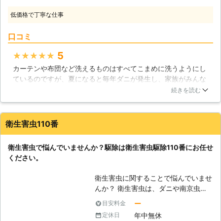
から、発見した時には一刻も早く衛生
低価格で丁寧な仕事
害虫駆除の適切な施工を実施する必要
があります。その際にはぜひ、当社阿
口コミ
蘇グリーンスペースの徹底した駆除サ
ービスをご用命ください。ご連絡をい
5
★★★★★
ただけば数多くの作業経験を積んだス
カーテンや布団など洗えるものはすべてこまめに洗うようにし
タッフが素早くお伺いし、正確に害虫
ているのですが、夏になると毎年ダニが発生し、家族がみんな
の発生状況を確認した上で隅々まで漏
刺されてしまい痒くなってしまいます。今年は子供も産まれま
れのない駆除を実施いたします。薬剤
続きを読む
したので、乳児に被害が出ないようにと思い、プロの方にダニ
の散布など、お客様が気になる点にも
駆除をお願いすることにしました。365日間24時間対応である
分かりやすく丁寧な説明を行っていま
のと、現地調査無料という事で、こちらにお任せすることにし
すので、安心して作業全般をお任せい
衛生害虫110番
ました。薬剤を使うので少し抵抗があったのですが、健康に配
ただけます。 【トコジラミにも対応
慮した業務用薬剤を使うという事で、安心して駆除していただ
可能です】 衛生害虫の中でも、外来
衛生害虫で悩んでいませんか？駆除は衛生害虫駆除110番にお任せ
きました。駆除していただいてからは、家族みんな快適に生活
種として近年再び被害が問題視されて
ください。
できていて、本当に満足しています。
いる種類にトコジラミがあります。国
内では一時期はほとんど被姿を消して
熊本県
菊池郡菊陽町
2016年12月25日
衛生害虫に関することで悩んでいませ
いたので、被害があっても対応できる
んか？ 衛生害虫は、ダニや南京虫な
業者がいるか不安だ、と感じている方
ど目には見つけにくい虫です。その中
ー
目安料金
もいらっしゃるようですが、当社では
でもシラミは厄介で人体に影響を与え
トコジラミ駆除にも高い技術と実績を
年中無休
定休日
る可能性があります。 もちろん、市