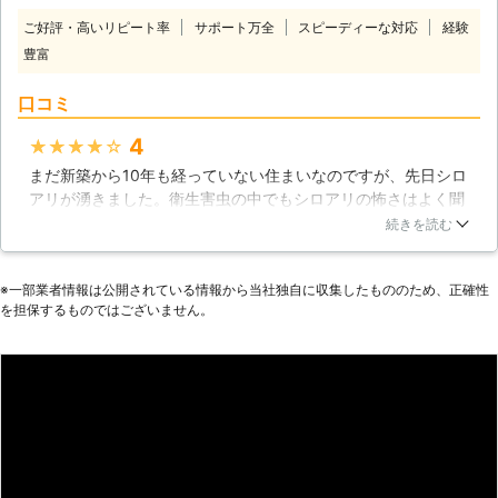
まかせください！
決方法を調べて試みたものの、思うよ
ご好評・高いリピート率
サポート万全
スピーディーな対応
経験
うに害虫が退散してくれないなど、一
豊富
筋縄ではいきません。 何度も自分で
市販の駆除商品を購入していると、い
口コミ
つの間には費用が高くついてしまうこ
ともあります。 退治のつもりがお財
4
★★★★★
布が厳しくなるようでは、害虫どころ
まだ新築から10年も経っていない住まいなのですが、先日シロ
ではありません。 弊社では衛生害虫
アリが湧きました。衛生害虫の中でもシロアリの怖さはよく聞
駆除費用を抑えて、お客様に寄り添っ
いていたので戦慄しました。友人から衛生害虫駆除を行ってい
た価格でサービスをご提供します。
続きを読む
る業者に相談すると良いと助言をされ、「コモリシロアリ」と
いう天草市の業者に検査及び駆除を頼んだのです。依頼を受け
※⼀部業者情報は公開されている情報から当社独⾃に収集したもののため、正確性
て翌日には調査スタッフが来てくれ、シロアリの検査をした後
を担保するものではございません。
に駆除という流れでした。まだ完全には駆除は終わっていない
ですが、シロアリの数は減っており、衛生害虫駆除業者の仕事
を見守っています。
熊本県
天草市
2016年12月27日