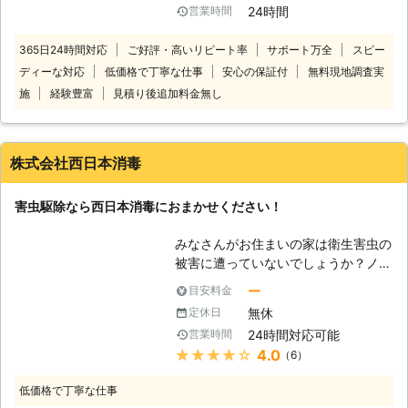
有していますので、お困りの時には急
24時間
営業時間
販の薬剤で対処することも可能ですが
ぎ駆けつけて対応いたします。
一時的なのであまり、効果がありませ
365日24時間対応
ご好評・高いリピート率
サポート万全
スピー
ん。そんなときは、衛生害虫駆除110
ディーな対応
低価格で丁寧な仕事
安心の保証付
無料現地調査実
番にお任せください。 衛生害虫駆除
110番には4つの強みがございます。
施
経験豊富
見積り後追加料金無し
1.現地調査は無料です！ 無料の現地調
査のあと、お見積りをご提示させてい
ただきます。正式なお見積り後に追加
株式会社西日本消毒
料金はかかりません。 ※対応エリア・
現場状況により、事前にお客様にご確
害虫駆除なら西日本消毒におまかせください！
認したうえで調査・見積もりに費用を
いただく場合がございます 2.状況に
みなさんがお住まいの家は衛生害虫の
応じた方法で駆除いたします。 衛生
被害に遭っていないでしょうか？ノミ
害虫駆除110番はお客様が安心してご
やダニといった衛生害虫は人間に寄生
利用いただけるよう、ペットやお子様
ー
目安料金
し、かゆみ等の症状を引き起こしま
がいても安全な駆除方法をご提案させ
無休
定休日
す。小さい子供やお年寄りにノミやダ
ていただきます。 3.365日24時間電
24時間対応可能
営業時間
ニが寄生してしまうと症状が重くなっ
話受付しております。 衛生害虫駆除
★★★★★
4.0
（6）
てしまい、命に関わることもありま
110番では24時間365日お電話をお受
す。そんな衛生害虫の被害にお困りで
けしております。 「夜中、痒くて眠
低価格で丁寧な仕事
したら、是非当社に連絡ください！
れない！」となっても、すぐにお電話