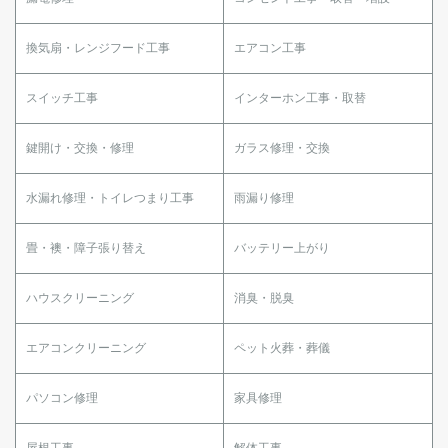
換気扇・レンジフード工事
エアコン工事
スイッチ工事
インターホン工事・取替
鍵開け・交換・修理
ガラス修理・交換
水漏れ修理・トイレつまり工事
雨漏り修理
畳・襖・障子張り替え
バッテリー上がり
ハウスクリーニング
消臭・脱臭
エアコンクリーニング
ペット火葬・葬儀
パソコン修理
家具修理
屋根工事
解体工事