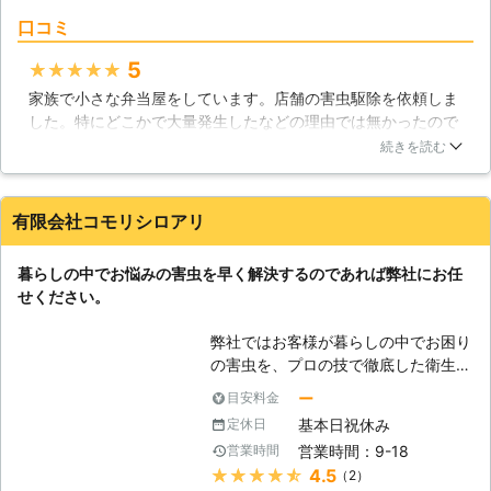
【ダニ】 ダニと一口に言っても、
をお受けすることが可能です。 4.お
口コミ
様々な種類のダニがいます。ほぼ一年
客様の満足度98%以上の実績がござい
中見られるダニというのが「ヒョウヒ
ます。 ※弊社受付の満足度調査より
5
★★★★★
ダニ」と呼ばれるダニです。このダニ
（2016年7月実施） おかげさまで多
家族で小さな弁当屋をしています。店舗の害虫駆除を依頼しま
はじゅうたん、ベッド、枕、布団、ソ
くのお客様から高い評価をいただいて
した。特にどこかで大量発生したなどの理由では無かったので
ファーに多くいます。このダニが大量
おります。これからも、お客様に満足
すが、清掃業者を入れることになりせっかくきれいにするので
に発生してしまうと体や死骸、糞が人
続きを読む
いただけるよう努めてまいります。
あれば害虫も徹底的に駆除してそのあとで清掃業者にはいって
間のアレルギーの発生原になってしま
もらおうと思ったことがきっかけでした。専門的な知識を持っ
うのです。ですが、人を刺してしまう
ていてすべてお任せできたので良かったともいます。小さな気
ことはありません。髪の毛のフケ、ア
有限会社コモリシロアリ
になることもしっかり対応してくれて細かなサービスも任せら
カ等を食べて増殖するのです。 【ダ
れるのでマメにお願いしようかと思っています。
ニによる被害】 では、このダニによ
暮らしの中でお悩みの害虫を早く解決するのであれば弊社にお任
ってどんな被害に遭うのでしょうか。
鹿児島県
姶良郡湧水町
2016年12月31日
せください。
ダニは人間の血を吸います。吸った際
にアレルギーの原因となる唾液を人間
弊社ではお客様が暮らしの中でお困り
に注入します。酷い場合だとその唾液
の害虫を、プロの技で徹底した衛生害
によってウィルスに感染してしまい、
虫駆除で解決します。 害虫が出てき
ー
目安料金
重い病気にかかってしまうこともあり
て即座にとる行動としては、市販の殺
ます。こんな被害を与えてくるダニは
基本日祝休み
定休日
虫剤などを活用した退治ですが、繰り
すぐに駆除してしまうことをおススメ
営業時間：9-18
営業時間
返し出てくる手ごわさがあるのも害虫
します。駆除する際には是非当社にお
★★★★★
4.5
（2）
です。 困ったことはネット検索で解