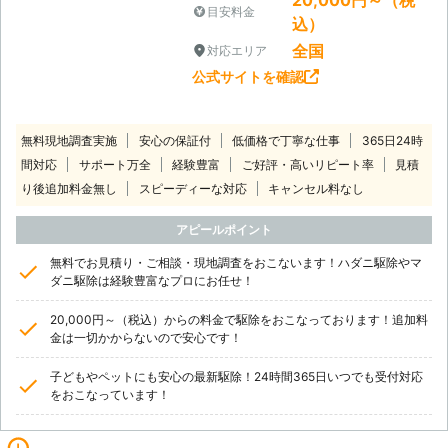
目安料金
込）
全国
対応エリア
公式サイトを確認
無料現地調査実施
安心の保証付
低価格で丁寧な仕事
365日24時
間対応
サポート万全
経験豊富
ご好評・高いリピート率
見積
り後追加料金無し
スピーディーな対応
キャンセル料なし
アピールポイント
無料でお見積り・ご相談・現地調査をおこないます！ハダニ駆除やマ
ダニ駆除は経験豊富なプロにお任せ！
20,000円～（税込）からの料金で駆除をおこなっております！追加料
金は一切かからないので安心です！
子どもやペットにも安心の最新駆除！24時間365日いつでも受付対応
をおこなっています！