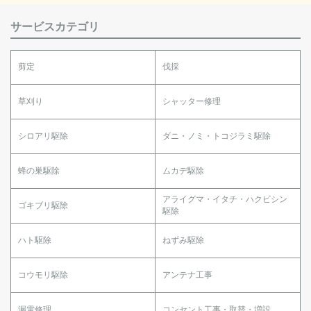
サービスカテゴリ
剪定
伐採
草刈り
シャッター修理
シロアリ駆除
ダニ・ノミ・トコジラミ駆除
蜂の巣駆除
ムカデ駆除
アライグマ・イタチ・ハクビシン
ゴキブリ駆除
駆除
ハト駆除
ねずみ駆除
コウモリ駆除
アンテナ工事
漏電修理
コンセント工事・取替・増設