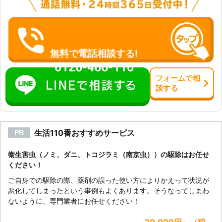
無料で電話相談する!
0120-466-110
フォーム
で
相
談
する
生活110番おすすめサービス
PR
衛生害虫（ノミ、ダニ、トコジラミ（南京虫））の駆除はお任せ
ください！
ご自身での駆除の際、薬剤の誤った使い方によりかえって状況が
悪化してしまったという事例もよくあります。そうなってしまわ
ないように、専門業者にお任せください！
20,000円～（税