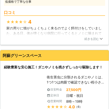
低価格で丁寧な仕事
佐賀県で見られる衛生害虫には、ノミ
やダニが挙げられます。両者とも虫に
口コミ
してはとても小さいものなのですが、
無視できない大きな被害を発生させる
4
★★★★★
存在となっています。これらは人を含
家の周りに猫がちょくちょく来るのでよく餌付けをしていまし
めた生き物の血を吸って生きているも
た、ある日、体が痒くなり病院に行ってくるとノミに噛まれて
ので、刺されてしまうとかゆみを感じ
いるそうです。恐らく猫かなと思いながらも、生活110番グリ
たり、その部分が赤く腫れ上がること
続きを読む
ーンウォールさんを見つけ調査してもらいました。結果部屋の
があります。またノミやダニはアレル
至るところにノミがいて原因は猫への接触だそうです。猫好き
ギーの原因となることもあり、注意が
の私としてはショックでしたが、ここまで来ると仕方ないので
必要になっています。衛生害虫は体が
阿蘇グリーンスペース
接触をやめようと思います。駆除してもらってからは痒くなく
非常に小さくて探しにくく、自分で駆
なったのでやはりグリーンウォールさんにお願いして良かった
除をすることは困難を極めるといえま
経験豊富な安心施工！ダニやノミを残さずしっかり駆除します！
です！
す。そのためこれらの衛生害虫で困っ
たときは当社の衛生害虫駆除サービス
大分県
別府市
2016年11月30日
衛生害虫に分類されるダニやノミは、
をご利用ください。豊富な作業経験を
1つ1つは肉眼で確認できない程小さな
活用し、お家の中に潜んでさまざまな
体をしていますが、その被害は直接人
27,500円
目安料金
被害を出すダニやノミなどをしっかり
間を攻撃するものですから決して侮る
駆除し、皆さんが安心して暮らせるよ
日曜・祝日
定休日
ことはできません。さらに、駆除が遅
うにしていきます。
8時～19時
営業時間
れてしまうと、大事な住まいが数万と
★★★★★
4.0
（6）
いう害虫に脅かされることになります