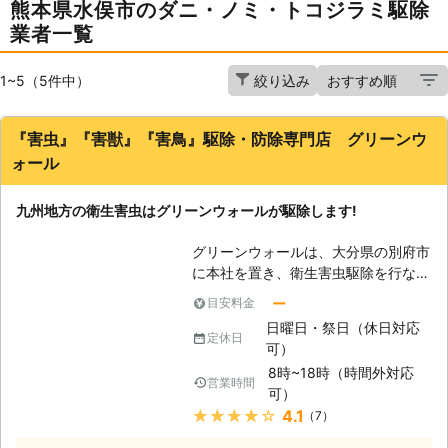
熊本県水俣市のダニ・ノミ・トコジラミ駆除
業者一覧
1~5（5件中）
絞り込み
『害虫』『害獣』『害鳥』駆除・防除専門店 グリーンウ
ォール
九州地方の衛生害虫はグリーンウォールが駆除します!
グリーンウォールは、大分県の別府市
に本社を置き、衛生害虫駆除を行なっ
ている会社です。大分県内はもちろ
ー
目安料金
ん、宮崎県・福岡県・熊本県・佐賀県
日曜日・祭日（休日対応
へも出張することができるフットワー
定休日
可）
クの軽さが自慢です。衛生害虫駆除を
8時~18時（時間外対応
したいときには、当社が皆さんのもと
営業時間
可）
へ迅速に駆けつけます。 【九州地方
★★★★★
4.1
（7）
の衛生害虫】 当社の対応エリアであ
る大分県・宮崎県・福岡県・熊本県・