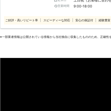
土日祝（お客様に合わ
は1日に数百個の卵を産み、ネズミは
9:00-18:00
営業時間
んで出産回数は1年で約6回です。ハ
し、コウモリは1回で2～3匹産みま
上に増えているということもありま
ご好評・高いリピート率
スピーディーな対応
安心の保証付
経験豊富
※⼀部業者情報は公開されている情報から当社独⾃に収集したもののため、正確性