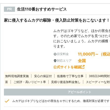
生活110番おすすめサービス
PR
家に侵入するムカデの駆除・侵入防止対策をおこないます！
ムカデはゴキブリなど、ほかの害虫
す。そのため家でムカデを見つけた
におこないましょう。ムカデの捕獲
ります。
11,000円～（税
目安料金
全国
対応エリア
公式サイトを確認
無料現地調査実施
安心の保証付
低価格で丁寧な仕事
365日24時間
富
ご好評・高いリピート率
見積り後追加料金無し
スピーディーな対
アピールポイント
ムカデはゴキブリなどほかの害虫をエサにするため、徹底対策が必要です