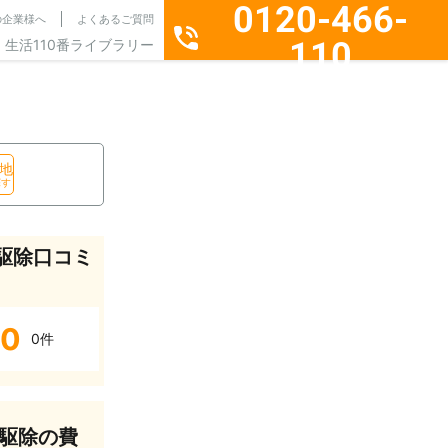
0120-466-
の企業様へ
よくあるご質問
110
生活110番ライブラリー
通話料無料・24時間365日受付
地
探す
駆除口コミ
0
0件
駆除の費