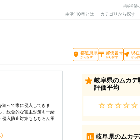
掲載希望
生活110番とは
カテゴリから探す
都道府県
郵便番号
現在
から探す
から探す
から
岐阜県のムカデ
評価平均
★★★★★
を狙って家に侵入してきま
ら、総合的な害虫対策も一緒
・侵入防止対策ももちろん承
込）
岐阜県のムカデ