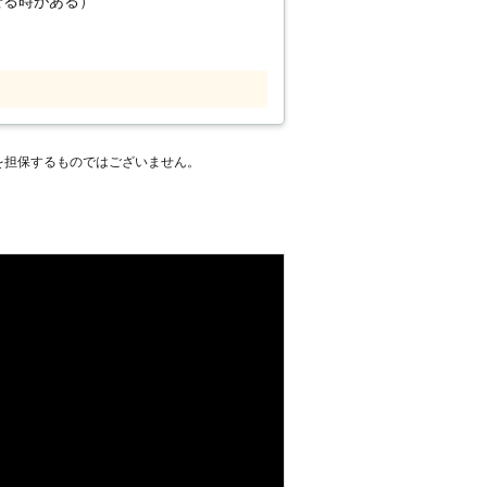
せる時がある）
妊娠後20日で出産し1回につき約6匹産
チの女王蜂は1日に1000以上の産卵を
す。生命力が強くいつの間にか100匹以
す。
を担保するものではございません。