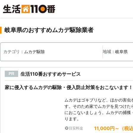
岐阜県のおすすめムカデ駆除業者
カテゴリ：
ムカデ駆除
地域：
岐阜県
生活110番おすすめサービス
PR
家に侵入するムカデの駆除・侵入防止対策をおこないます！
ムカデはゴキブリなど、ほかの害虫
す。そのため家でムカデを見つけた
におこないましょう。ムカデの捕獲
ります。
11,000円～（税
目安料金