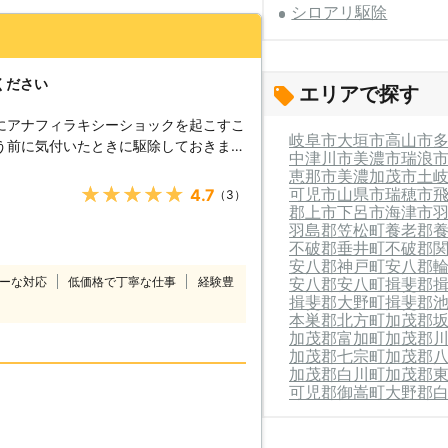
シロアリ駆除
ください
エリアで探す
にアナフィラキシーショックを起こすこ
岐阜市
大垣市
高山市
う前に気付いたときに駆除しておきまし
中津川市
美濃市
瑞浪
である当店なら、ムカデ発生の原因を突
恵那市
美濃加茂市
土
でお客様の安全な暮らしを取り戻します
★★★★★
可児市
山県市
瑞穂市
4.7
（3）
郡上市
下呂市
海津市
羽島郡笠松町
養老郡
不破郡垂井町
不破郡
安八郡神戸町
安八郡
ーな対応
低価格で丁寧な仕事
経験豊
安八郡安八町
揖斐郡
揖斐郡大野町
揖斐郡
本巣郡北方町
加茂郡
加茂郡富加町
加茂郡
加茂郡七宗町
加茂郡
加茂郡白川町
加茂郡
可児郡御嵩町
大野郡