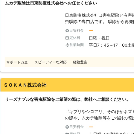
ムカデ駆除は日東防疫株式会社へお任せください
日東防疫株式会社は害虫駆除と有害
虫駆除の専門店です。 駆除から再
す。 【ムカデ駆除】 こんなときは、日東防疫株式会社へお任せください。
ー
目安料金
・浴室でムカデを発見したとき。 ・
日曜・祝日
定休日
根裏にムカデが発生したとき。 ・床
平日7：45～17：00土
営業時間
東防疫株式会社は、大分以外にも支
す。 豊富な害虫駆除の実績をもち
ただけるサービスを提供しています
サポート万全
スピーディーな対応
経験豊富
日東防疫株式会社へご相談ください
ＳＯＫＡＮ株式会社
リーズナブルな害虫駆除をご希望の際は、弊社へご相談ください。
ゴキブリやシロアリ、そのほかネズ
の際や、ムカデ駆除等をご検討の際
ーディーに駆除致します。ゴキブリは
ー
目安料金
回数はだいたい20回で産む幼虫は約
定休日