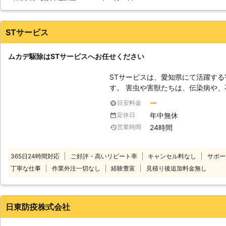
STサービス
ムカデ駆除はSTサービスへお任せください
STサービスは、愛知県にて活躍す
す。 害虫や害獣たちは、伝染病や
き起こします。 お客様の快適な生活
ー
目安料金
客様1人1人が、安全にクリーンな環
年中無休
定休日
時間年中無休にて対応させていただきます！ 【ムカデ駆除
24時間
営業時間
は、STサービスへお任せください。
とき。 ・玄関に大きなムカデがいる
大量に発生しているので駆除したい
365日24時間対応
ご好評・高いリピート率
キャンセル料なし
サポー
するので家の中に入られないように対策をしたい
丁寧な仕事
作業外注一切なし
経験豊富
見積り後追加料金無し
基本的にはどんな害虫・害獣にも対
に遭う前の対策についてもご相談に
に安心価格にてサービスのご提供を
お問い合わせください。
日東防疫株式会社