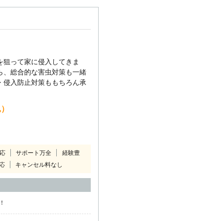
を狙って家に侵入してきま
ら、総合的な害虫対策も一緒
・侵入防止対策ももちろん承
込）
対応
サポート万全
経験豊
応
キャンセル料なし
！