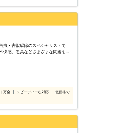
る害虫・害獣駆除のスペシャリストで
、不快感、悪臭などさまざまな問題を引
を脅かす存在です。 STサービスは、お
境で生活を取り戻せるように迅速に24
】 こんなとき
 ・寝室にムカデが出たので駆除したい
ので駆除したいとき。 ・庭にムカデが
とき。 ・家の中で頻繁にムカデが発生
ト万全
スピーディーな対応
低価格で
とき。 STサービスでは、
応しています。 駆除はもちろん、被害
応じます。 また気楽に依頼できるよう
しています。 ぜひ、弊社までお気軽に