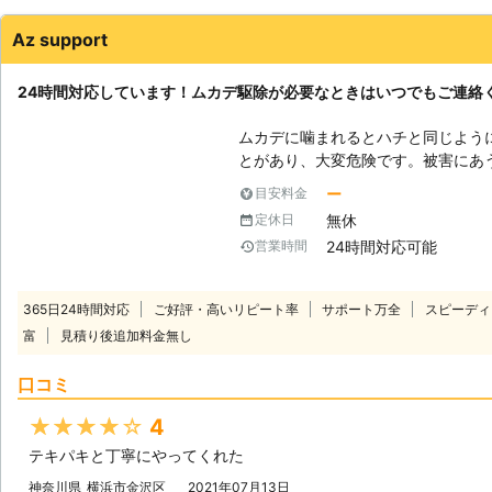
Az support
24時間対応しています！ムカデ駆除が必要なときはいつでもご連絡
ムカデに噛まれるとハチと同じよう
とがあり、大変危険です。被害にあ
ょう。 害虫・害獣駆除のプロ集団
ー
目安料金
き止め、丁寧に駆除をおこなうこと
無休
定休日
よ。 予防対策や衛生管理までご提案できますので、お気軽にお問い合わせ
24時間対応可能
営業時間
くださいませ。
365日24時間対応
ご好評・高いリピート率
サポート万全
スピーディ
富
見積り後追加料金無し
口コミ
★★★★★
4
テキパキと丁寧にやってくれた
神奈川県
横浜市金沢区
2021年07月13日