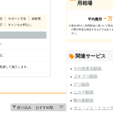
用相場
-
万
対応
サポート万全
経験豊
平均費用
応
キャンセル料なし
過去3年のご利⽤料⾦に基づいて算
※
の際の料⾦を保証するものではあり
さい。
！
関連サービス
応。
配慮して施工します。
その他害虫駆除
ゴキブリ駆除
アリ駆除
ムカデ駆除
蜂の巣駆除
絞り込み
ダニ・ノミ・トコジ