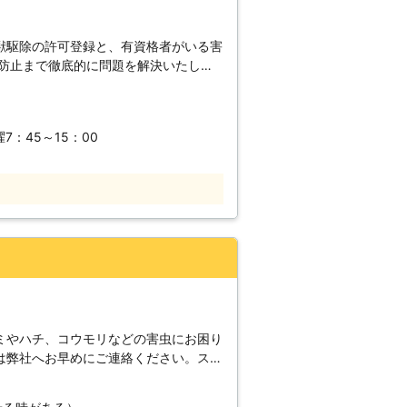
獣駆除の許可登録と、有資格者がいる害
発防止まで徹底的に問題を解決いたしま
洗面所にムカデを見つけたとき。 ・屋
下にムカデが大量に発生したとき。 日
曜7：45～15：00
店を持ち、幅広いエリアをカバーできま
、常にお客様には親切丁寧で満足してい
。 ムカデに困ったときには、迷わずに
。
ミやハチ、コウモリなどの害虫にお困り
は弊社へお早めにご連絡ください。スピ
1つの卵に約25匹おり生涯に産卵する
500匹になります。シロアリの女王蟻