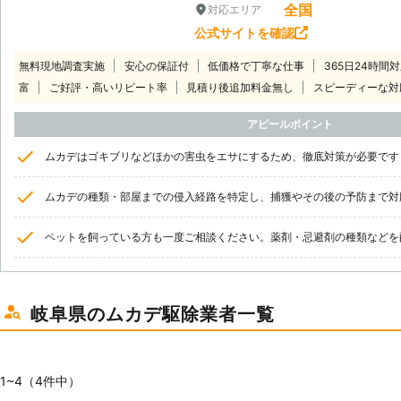
全国
対応エリア
公式サイトを確認
無料現地調査実施
安心の保証付
低価格で丁寧な仕事
365日24時間
富
ご好評・高いリピート率
見積り後追加料金無し
スピーディーな対
アピールポイント
ムカデはゴキブリなどほかの害虫をエサにするため、徹底対策が必要です
ムカデの種類・部屋までの侵入経路を特定し、捕獲やその後の予防まで対
ペットを飼っている方も一度ご相談ください。薬剤・忌避剤の種類などを
岐阜県のムカデ駆除業者一覧
1~4（4件中）