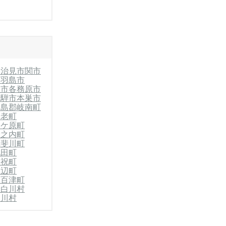
多治見市
関市
市
羽島市
岐市
各務原市
飛騨市
本巣市
羽島郡岐南町
養老町
関ケ原町
輪之内町
揖斐川町
池田町
坂祝町
川辺町
八百津町
東白川村
白川村