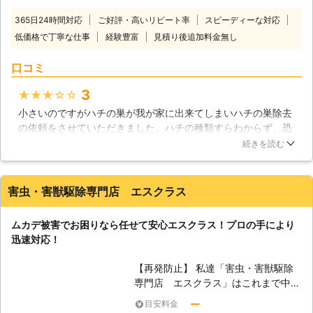
行ってください。その際には当社がお
おります。ハチ駆除など、危険な害虫
力になりますよ。
365日24時間対応
ご好評・高いリピート率
スピーディーな対応
の駆除も可能ですので、ハチの被害を
低価格で丁寧な仕事
経験豊富
見積り後追加料金無し
受けているという方はすぐにハチ駆除
をご依頼ください。 【適切な薬剤を
口コミ
使います】 皆さまがハチ駆除をする
際にはつい薬剤を使いすぎてしまった
3
★★★★★
り、足りなかったりする場合がありま
小さいのですがハチの巣が我が家に出来てしまいハチの巣除去
す。使いすぎてしまった場合には薬剤
の依頼をさせていただきました。ハチの種類すらわからず、恐
の臭いが残ったり、気分が悪くなった
怖心が強かったのですが、我が家に巣を作っていたのはスズメ
りするので注意が必要です。足りなか
続きを読む
バチだった様で、被害が出る前に早めに依頼をかけて正解とい
った場合には皆さまがハチに攻撃を受
う風に業者の方にも行っていただきました。テレビで見たこと
けてしまいますので、こちらも注意を
のある完全防備の状態で、薬剤を使用し、その後、切り落とし
しないといけません。適切な薬剤の量
害虫・害獣駆除専門店 エスクラス
ていただき、ものの見事にハチの巣が無くなりました。おかげ
をグッドベア株式会社は知っておりま
で安心して生活が送れています。
すので、過不足なくハチ駆除をするこ
ムカデ被害でお困りなら任せて安心エスクラス！プロの手により
とが可能です。 【巣までしっかり撤
福岡県
糟屋郡篠栗町
2016年11月18日
迅速対応！
去します】 ハチの巣を残しておいて
も良いことはありません。記念に残し
【再発防止】 私達「害虫・害獣駆除
ておきたい方もいらっしゃるようです
専門店 エスクラス」はこれまで中国
が、その場に残しておくよりも撤去を
地方「広島県、山口県、島根県、岡山
する方がオススメです。ハチの巣は別
ー
目安料金
県、鳥取県」そして四国地方「愛媛