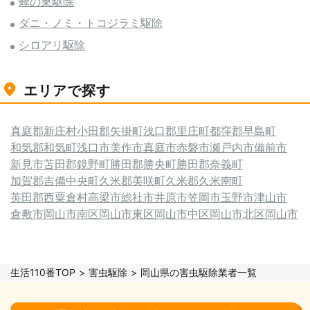
蜂の巣駆除
ダニ・ノミ・トコジラミ駆除
シロアリ駆除
エリアで探す
真庭郡新庄村
小田郡矢掛町
浅口郡里庄町
都窪郡早島町
和気郡和気町
浅口市
美作市
真庭市
赤磐市
瀬戸内市
備前市
新見市
苫田郡鏡野町
勝田郡勝央町
勝田郡奈義町
加賀郡吉備中央町
久米郡美咲町
久米郡久米南町
英田郡西粟倉村
高梁市
総社市
井原市
笠岡市
玉野市
津山市
倉敷市
岡山市南区
岡山市東区
岡山市中区
岡山市北区
岡山市
生活110番TOP
害虫駆除
岡山県の害虫駆除業者一覧