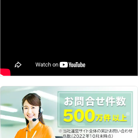
110番では迅速な対応を心掛けていま
す。 東京・大阪・横浜などを始め全
国の多くの加盟店と提携しております
ので、日本全国での対応が可能です。
お電話一本で最短10分でお伺いしま
すので、ハチ110番をよろしくお願い
します！ 【圧倒的満足度獲得！】 お
客様からのご支持をいただき、ハチ
110番は「駆除対応満足度94%」を獲
得しました！ ※弊社受付の満足度調査
より ただ駆除するだけでなく、再発
予防にも力を入れていますので、戻り
バチや新たなハチに巣を作られること
もありません。 現地スタッフ一同、
日々サービスの質を高めております。