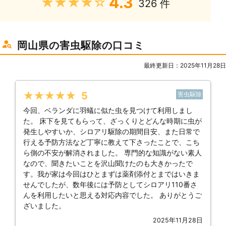
4.3
★★★★★
326 件
岡山県の害虫駆除の口コミ
最終更新日：2025年11月28日
★★★★★
5
害虫駆除
今回、ベランダに羽蟻に似た虫を見つけて利用しまし
た。 床下を見てもらって、ざっくりとどんな時期に虫が
発生しやすいか、シロアリ駆除の期間目安、また日常で
行える予防方法など丁寧に教えて下さったことで、こち
ら側の不安が解消されました。 専門的な知識がない素人
なので、聞きたいことを沢山聞けたのも大きかったで
す。我が家は今回はひとまずは薬剤添付とまではいきま
せんでしたが、数年後には予防としてシロアリ110番さ
んを利用したいと思える対応内容でした。 ありがとうご
ざいました。
2025年11月28日