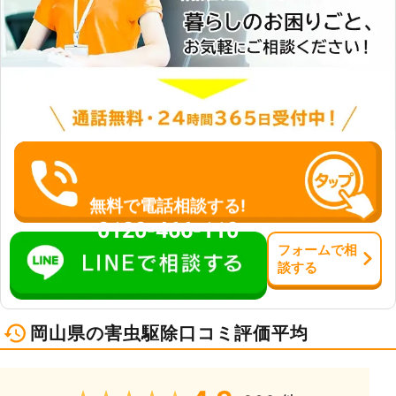
無料で電話相談する!
0120-466-110
フォーム
で
相
談
する
岡山県の害虫駆除口コミ評価平均