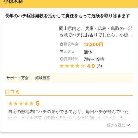
小椋木材
てくれました。他にも蜂の巣がないか、入念に調べてくれまし
囲を見誤ると十分なハチ駆除ができな
た。とても丁寧で、蜂の巣も綺麗になくなって助かりました。
いからです。生き残ったハチは再び数
長年のハチ駆除経験を活かして責任をもって危険を取り除きます
を増やして巣を再生するか、別の場所
岡山県
瀬戸内市
2016年12月11日
に新たな巣を作る可能性もあり危険で
岡山県内と、兵庫・広島・鳥取の一部
す。当社のスタッフは数々のハチ駆除
地域でハチにお困りでしたら、小椋木
をご依頼いただいてきた経験と知識を
材に今すぐお問合せください。スズメ
13,200円
目安料金
生かし、ハチの巣の全容を徹底的に調
バチやアシナガバチを迅速に駆除させ
査します。そうして再発生がないよう
無休
定休日
ていただきます。 【小椋木材ご紹
隅々までハチ駆除を行い、施工後はお
7時～19時
営業時間
介】 弊社は、伐採経験25年以上の専
客様に安心できる生活を送っていただ
★★★★★
4.0
（8）
門業者です。伐採・剪定・草刈りにた
けるよう丁寧なサービスを心掛けてい
ずさわっておりますと、ハチの巣に出
ます。
サポート万全
経験豊富
会うこともしばしばございます。木や
草の隙間をスズメバチが出入り口にし
口コミ
ている事例もありますので、当然、ハ
チ駆除技術を身に着けなければ業務完
5
★★★★★
了いたしません。 小椋木材ではそう
自宅の敷地内にハチの巣ができており、毎日ハチが飛んでいた
いった多数の事例から、ハチ駆除経験
ので、とても不安で危険な思いをしながら過ごしていました。
も豊富にございます。危険なハチにお
ハチの巣は手の届きにくい所にあり、また危険であると判断
困りのお客様はお問合せくだされば、
続きを読む
し、個人的に処理をするのは難しいと思ったので、駆除を依頼
迅速にご対応させていただきます。
することにしました。問い合わせの電話をすると、すぐに駆け