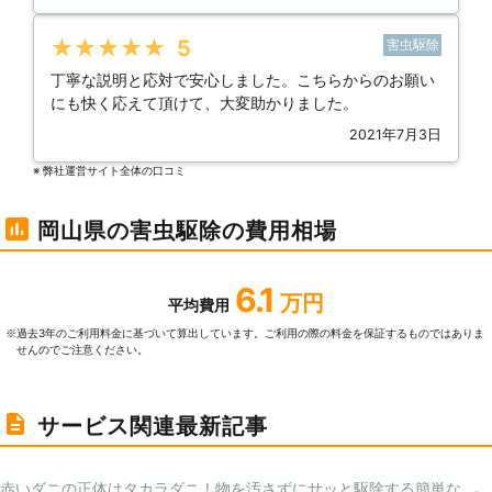
★★★★★
5
害虫駆除
丁寧な説明と応対で安心しました。こちらからのお願い
にも快く応えて頂けて、大変助かりました。
2021年7月3日
※ 弊社運営サイト全体の⼝コミ
岡山県の害虫駆除の費用相場
6.1
万円
平均費用
過去3年のご利⽤料⾦に基づいて算出しています。ご利⽤の際の料⾦を保証するものではありま
※
せんのでご注意ください。
サービス関連最新記事
赤いダニの正体はタカラダニ！物を汚さずにサッと駆除する簡単な