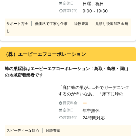
のハチが再利用するということはあり
日曜、祝日
定休日
県」の全ての皆様から、様々な害虫、
ませんが、ハチ以外の害虫が住み着く
9:00～19:30
営業時間
害獣駆除の依頼を受けてまいりまし
ことがあります。他の害虫の住処や餌
た。ムカデ発生の原因を徹底的に調査
になることがありますので、ハチ駆除
サポート万全
低価格で丁寧な仕事
経験豊富
見積り後追加料金無
し、再発防止や対策を心がけ、お住ま
はしっかりと巣までやりましょう。
し
いをより住みやすい環境とするべく誠
心誠意作業に取り組んでおります。ム
カデ駆除でお悩みならば、是非私たち
にお任せください！ 【もしもムカデ
（株）エービーエフコーポレーション
に襲われたら】 ムカデに襲われてし
まえば、ひとたまりもない激痛が伴い
蜂の巣駆除はエービーエフコーポレーション！鳥取・島根・岡山
ます。咬まれた箇所はズキズキ痛み、
の地域密着業者です
重症になれば患部の周辺組織が壊死し
たり、ただれてしまったりすることも
「庭に蜂の巣が……外でガーデニング
あります。大変危険な状態が考えられ
するのが怖いなあ」 「床下に蜂の巣
ますが、特に気をつけていただきたい
があるから蜂が部屋に入ってこないか
のが一度咬まれた経験のある方です。
ー
目安料金
不安だよ」 こんな風に、お住まいに
ハチだけではなく、ムカデにもアナフ
年中無休
定休日
蜂の巣ができると不安に思われるお客
ィラキシーショックが起こり得るた
24時間対応
営業時間
様も多くいらっしゃるのではないでし
め、発見した際はすぐに私たちにご相
ょうか。 しかし、蜂の巣を無理に自
談ください。 【環境に安全、安心サ
スピーディーな対応
経験豊富
分で駆除しようとすると、蜂に敵だと
ポート】 駆除の際にどうしても気に