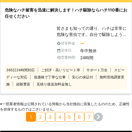
様の蜂の巣駆除でご不安なことや疑問
ら、施工に必要な時間も短縮。そし
にお答えいたします。それは、お客様
危険なハチ被害を迅速に解決します！ハチ駆除ならハチ110番にお
て、常にお客様目線での作業を心掛け
との信頼関係あってのお取引と考えて
任せください
ておりますので、安心してお任せくだ
いるからですので、まずはお気軽にご
さい。 ご自宅のみならず、アパート
相談くださいませ。
皆さまも知っての通り、ハチは非常に
やマンションなどの貨物物件などに出
危険な害虫です。自分で駆除しようと
現したシロアリの駆除、防除も対応し
近づくことで、より危険性が増してし
ております。アリみたいな虫がいたけ
ー
目安料金
まうことがあるので注意してくださ
どシロアリなのかな？床がぶよぶよす
年中無休
定休日
い。 過去には殺虫剤の効き目が悪か
る…一回見積もりだけでもしてもらい
24時間
営業時間
った・大群で襲われたなどといったハ
たい。ささいなことでも一度シロアリ
チ被害にあわれた方が数多く存在しま
110番にお任せください！ シロアリを
365日24時間対応
ご好評・高いリピート率
サポート万全
スピー
す。 刺されると腫れや痛みがひどく
しっかりと駆除するには、出現時のみ
ディーな対応
低価格で丁寧な仕事
安心の保証付
無料現地調査実
なり、最悪の場合死に至ることもあり
ならず定期的な薬剤配布による対策が
ます。 安心安全確実にハチを撃退す
重要になってきます。シロアリ110番
施
経験豊富
見積り後追加料金無し
るためにも、ハチ駆除を生業としてい
では、アフターフォローも充実、ご利
る業者に依頼するのがおすすめです。
用シェア№1を誇るシロアリ駆除のス
そのため、ハチのことで何かありまし
ペシャリストです。安心してお任せく
※⼀部業者情報は公開されている情報から当社独⾃に収集したもののため、正確性
たら、ハチ110番にお任せください！
ださい。
を担保するものではございません。
「庭先でハチの巣を見つけた」「家の
1
2
3
4
5
6
7
周りにハチが飛んでいる」といったハ
チに関してお困りのお客様に対しハチ