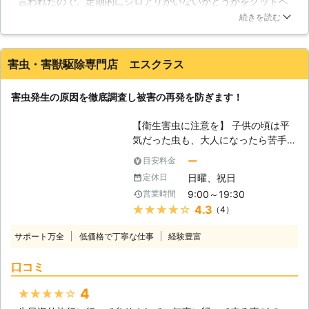
言われたので、定期的にシロアリがいないかどうかをグッドベ
除でお客様に安心と安全をお届けいた
アさんで点検して頂いています。今のところ、発生した形跡は
します。 【様々なシロアリに対応い
続きを読む
ないと言われているので、その保証がもらえるだけで安心でき
たします】 住まいを食い荒らすシロ
ます。スタッフの方もとても親切ですよ。丁寧にお仕事されて
アリにもいくつかの種類がいますが、
いると思います。これからもよろしくお願いします。
日本中で最も広く生息していて、シロ
害虫・害獣駆除専門店 エスクラス
アリ駆除の対象にあることも多いのは
福岡県
糟屋郡篠栗町
2016年12月29日
ヤマトシロアリだとされています。し
害虫発生の原因を徹底調査し被害の再発を防ぎます！
かし、最近はヤマトシロアリよりも食
害が深刻になりやすいイエシロアリや
【衛生害虫に注意を】 子供の頃は平
アメリカカンザイシロアリの発生が目
気だった虫も、大人になったら苦手に
立ってきています。当社は近年増えて
なる方も多いのではないでしょうか。
きたそれらのシロアリ駆除にも豊富な
ー
目安料金
衛生害虫は、そんな虫の中でも人や家
実績がありますので、ご依頼いただけ
日曜、祝日
定休日
畜に危害を及ぼす虫のことを言いま
ば適切な調査とシロアリ駆除を行い、
9:00～19:30
営業時間
す。多くの場合、アレルギー反応によ
再発生の不安を残さない安心のサービ
★★★★★
4.3
（4）
りかゆみが生じたり、感染症を引き起
スを提供させていただきます。
こすといった被害が報告されます。私
サポート万全
低価格で丁寧な仕事
経験豊富
たち「エスクラス」は、そんな衛生害
虫駆除に絶対の自信を持った会社で
口コミ
す。もしも衛生害虫の存在が気にかか
りましたら、私たちにご一報くださ
4
★★★★★
い。 【急増するトコジラミ】 近年再