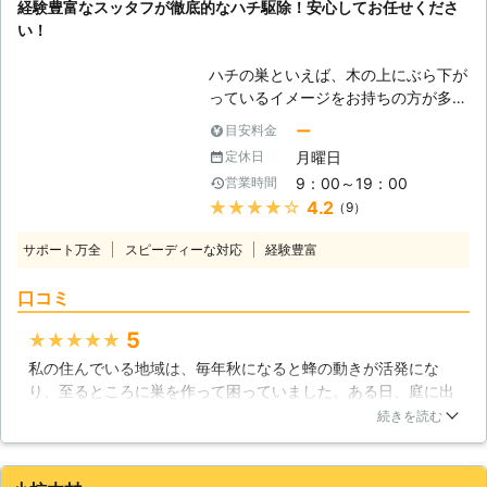
広島県
東広島市
2016年11月30日
経験豊富なスッタフが徹底的なハチ駆除！安心してお任せくださ
知識や十分な装備がない状態でハチの
い！
巣に近づき、ご自分でハチの巣を駆除
するのは危険が伴います。 【専門家
ハチの巣といえば、木の上にぶら下が
にお任せ】 そんな時は「害虫・害獣
っているイメージをお持ちの方が多い
駆除専門店 エスクラス」にお任せく
かもしれません。しかし、実際のハチ
ー
目安料金
ださい。経験豊富なプロが防護服・専
の巣はあらゆる場所に作られる可能性
用駆除器材などを使用してハチを巣ご
月曜日
定休日
があります。木の根元や土の中に巣を
とスピーディかつ安全に除去します。
9：00～19：00
営業時間
作るスズメバチ、巣を建物の壁面に作
また、ハチ駆除の際、巣にいなかった
★★★★★
4.2
（9）
るアシナガバチ、小型のハチは捨てら
ハチが帰ってくる場合がありますの
れた肥料袋の中などにも巣を作りま
で、1週間後にフォローサービスも行
サポート万全
スピーディーな対応
経験豊富
す。ですから、ハチが増えてお困りの
っております。
方がいても自分で調査やハチ駆除を行
口コミ
おうとするのは危険です。気がついた
らすぐ近くにハチの巣があって攻撃さ
5
★★★★★
れるかも知れません。どこにあるかわ
私の住んでいる地域は、毎年秋になると蜂の動きが活発にな
からないハチの巣調査とハチ駆除は、
り、至るところに巣を作って困っていました。ある日、庭に出
豊富な実績を持つムシマイッターのス
ると目の前に何びきも蜂が飛んでいる事に気がつきました。屋
タッフにお任せください！ 【再発生
続きを読む
根を見ると大きな蜂の巣があり、びっくりしました。すぐに蜂
を防ぐ確実な駆除】 ハチ駆除を行う
駆除の業者へ連絡をし、すぐ来てくれる事になりました。私と
際は事前の調査がとても重要です。な
子供は家の中で待機しており、その間に大きな蜂の巣を駆除し
ぜなら、万が一ハチの巣の大きさや範