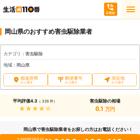
岡山県のおすすめ害虫駆除業者
カテゴリ：
害虫駆除
地域：
岡山県
都道府県
郵便番号
現在地
から探す
から探す
から探す
平均評価
4.3
害虫駆除の相場
（ 326 件）
★★★★★
6.1
万円
岡山県で害虫駆除業者をお探しの方はお電話ください！
24時間365日