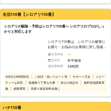
認識されて襲われる危険があります。
なるのが周りの環境でしょう。エスク
怖い蜂の巣を早くなんとかしてほし
ラスではお客様の住まいはもちろん、
い。そんなときこそ、蜂の巣駆除業者
近隣の環境に影響が出ないよう環境に
生活110番【シロアリ110番】
の株式会社エービーエフコーポレーシ
優しく、且つスピーディーな対応が実
ョンがお助けいたします。 株式会社
現可能です。長年の経験とノウハウで
シロアリの駆除・予防はシロアリ110番へ シロアリのプロがしっ
エービーエフコーポレーションは、蜂
確立したプロの技術でご対応致します
かりと対応します
の巣駆除ご相談を承っております。
ので、環境を守りつつムカデ駆除に駆
株式会社エービーエフコーポレーショ
け付けます！ムカデ駆除のご依頼数は
シロアリ110番は、シロアリの被害に
ンの強みは、24時間体制でタイムリ
多く、それほど多くお悩みになってい
お困り・お悩みのお客様に対し迅速な
ーに蜂の巣駆除対応をおこなっている
る皆様のために、私たちエスクラスは
対応をさせていただいております。
ので、働き蜂の動きが鈍りやすいとさ
ー
目安料金
安心の低料金で作業を行います。今後
シロアリは一匹でもいたら3万匹はい
れている日没から約2～3時間後の時
も害虫・害獣被害にお悩みの方に向け
年中無休
定休日
ると言われています。もしも家の中や
間も駆除をおこなえるというもの。
て、最短即日可能な万全の体制でお伺
24時間
営業時間
お庭などでシロアリを見かけた際は被
女王蜂の餌を探す働き蜂は日没から約
い致します。
害が大きくなる前にお知らせくださ
2～3時間後に戻りやすい習性がある
365日24時間対応
ご好評・高いリピート率
サポート万全
スピー
い。駆除が遅れると、さらに被害が拡
と言われています。また、この時間帯
ディーな対応
低価格で丁寧な仕事
安心の保証付
無料現地調査実
大します。シロアリ110番では全国数
は働き蜂の動きも比較的静かなことが
多くの加盟店と提携していますので、
施
経験豊富
見積り後追加料金無し
多いため、この時間に蜂の巣駆除をお
日本全国どこでも対応しております。
こなえば巣にいる大半の蜂を駆除でき
経験と実績が豊富だから、これまでに
るとされているのです。 株式会社エ
培ってきた確かな技術でシロアリの駆
ービーエフコーポレーションは、お客
ハチ110番
除・予防を行います。 技術があるか