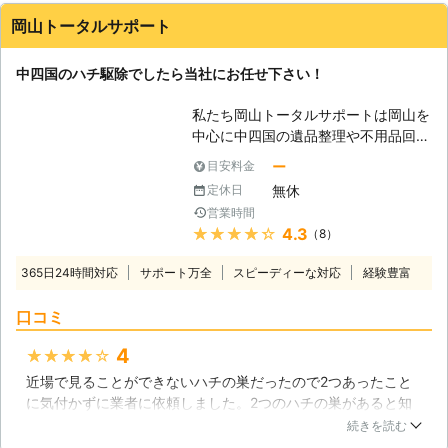
【伐採や草刈りも大歓迎です】 ま
付けてくれました。作業を行う前に見積もりも取ってくれたの
た、伐採・剪定や草刈り作業のご依頼
岡山トータルサポート
で、追加料金の心配もありませんでした。ハチの巣を駆除した
も大歓迎です。たとえば、お庭の雑草
一週間後には、ハチが戻って来ていないか点検してくれるフォ
の茂みにできたハチの巣でしたら、雑
中四国のハチ駆除でしたら当社にお任せ下さい！
ローサービスもあったので、依頼して本当によかったです。
草を刈ってしまうことで再発可能性を
抑えることができます。 蜂以外でも
岡山県
津山市
2016年12月27日
私たち岡山トータルサポートは岡山を
「庭木が高くなりすぎてしまって、ご
中心に中四国の遺品整理や不用品回収
近所に迷惑をかけそうだ」「手つかず
を行い、数多くのご依頼を解決してお
ー
目安料金
の管理地をキレイにしてほしい」「複
ります。ゴミ屋敷の整理といった現場
数本伐採してほしい木がありますが大
無休
定休日
も経験しておりますので、様々な現場
丈夫ですか？」など、なんでもご相談
営業時間
に対応可能です。ハチ駆除にも対応し
ください。お客様のご希望にたって、
★★★★★
4.3
（8）
ており、皆さまからのお問い合わせを
精いっぱい作業させていただきます。
受け付けております。 【人の近くに
365日24時間対応
サポート万全
まずはお気軽にお問合せください。
スピーディーな対応
経験豊富
巣を作るハチ】 スズメバチといった
毒を持つ種類のハチは人にとって危険
口コミ
ですが、本来ならば巣に近づかなけれ
ば攻撃をしてくることはありません。
4
★★★★★
しかし彼らの巣に気づかずに人が近づ
近場で見ることができないハチの巣だったので2つあったこと
いてしまうこともありますし、庭や家
に気付かずに業者に依頼しました。2つのハチの巣があると知
の屋根に巣を作られるとどうしても人
ったのは見ていただいてからです。自分たちで駆除することも
続きを読む
の生活圏内に近づいてしまいます。つ
検討していたので知らずに屋根に上って駆除していたら怖いな