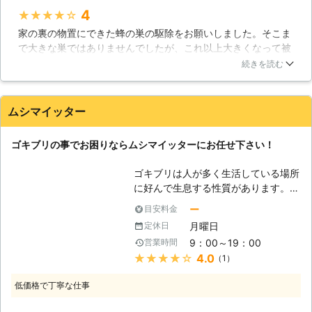
とを「社会寄生性のスズメバチ」とも
4
★★★★★
ような害虫に対しても後れを取りませ
言います。 【スズメバチを食べ
ん。弊社の技術で、厄介な衛生害虫た
家の裏の物置にできた蜂の巣の駆除をお願いしました。そこま
る！？】 みなさんに様々な被害を与
ちを根絶やしにします！
で大きな巣ではありませんでしたが、これ以上大きくなって被
えてくるスズメバチですが、そんなス
害がでたら怖いので駆除してもらうことにしました。中に蜂が
ズメバチでも実は需要があるのです。
続きを読む
いない時期だったらしく作業自体はとても早く終わりました。
それは「食用」としてです。ハチが嫌
料金としては少し高いかなとも思いましたが、安心を一緒に買
いな方にとっては到底考えられないこ
ったものと思っています。電話での依頼時も対応が早く好感が
とですよね。日本では岐阜県、愛知
ムシマイッター
持てました。蜂以外にもゴキブリやねずみの駆除などにも対応
県、長野県、宮崎県では昔からスズメ
しているそうです。
バチが食べられていたようです。スズ
ゴキブリの事でお困りならムシマイッターにお任せ下さい！
メバチはタンパク質が豊富なので、貴
広島県
福山市
2016年10月30日
重なタンパク質として食べられていた
ゴキブリは人が多く生活している場所
のでしょう。ハチの子をそのまま食べ
に好んで生息する性質があります。比
たり、成虫をから揚げにして食べたり
較的温かく隠れる場所があり、餌にな
ー
目安料金
します。から揚げはエビのような味が
るものが豊富に落ちているからです。
しておいしいらしいですよ。生きたま
月曜日
定休日
特に家のキッチンや飲食店は、清潔に
まのスズメバチをお酒に漬け、一升瓶
9：00～19：00
営業時間
保たないとゴキブリが発生してしまい
の中でしばらく熟成させてエキスを出
★★★★★
4.0
（1）
ます。ゴキブリを駆除しても、何度も
して飲むという「スズメバチの焼酎漬
またゴキブリが現れる場合は、経験と
け」というお酒もあります。これはあ
低価格で丁寧な仕事
実績が豊富な弊社にご依頼頂ければと
まりおいしくないらしく、どちらかと
思います。ゴキブリ駆除はムシマイッ