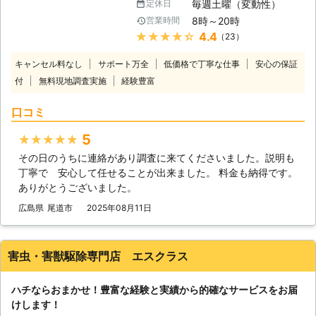
毎週土曜（変動性）
定休日
さい。 プロスタッフが、長年の実績
8時～20時
営業時間
と経験を存分に発揮し、必ずご満足い
★★★★★
4.4
（23）
ただけるサービスを皆様にお届けいた
します。 <創業20年老舗駆除業者と
キャンセル料なし
サポート万全
低価格で丁寧な仕事
安心の保証
して手厚いサービスを提供> ハウスガ
付
無料現地調査実施
経験豊富
ードサービスは事前調査から駆除後の
アフターサービスまで、創業20 年か
口コミ
ら続く老舗の駆除業者として手厚いサ
ービスを提供しております。 そのほ
5
★★★★★
かに、明朗会計を徹底している弊社で
その日のうちに連絡があり調査に来てくださいました。説明も
は出張費、施工後の追加請求も一切ご
丁寧で 安心して任せることが出来ました。 料金も納得です。
ざいません。 事前のお見積り料金に
ありがとうございました。
駆除に必要な工程、内容が含まれてお
りますので安心ください。 <シロアリ
広島県
尾道市
2025年08月11日
に関する案件多数> 弊社のシロアリ駆
除・予防はこれまで多くのお客様にご
利用いただいております。 過去の施
害虫・害獣駆除専門店 エスクラス
工実績については下記をご覧くださ
い。 【過去施工事例一覧】 [CASE1]
ハチならおまかせ！豊富な経験と実績から的確なサービスをお届
・島根県松江市在住 匿名 [ご依頼内
けします！
容] 浴室と隣接している洗面所の柱が