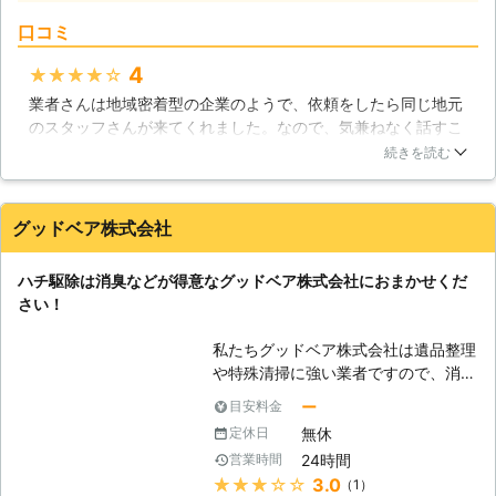
う。また家の中を清潔に保つことが必
と思われるかもしれませんが実はそん
要です。特にキッチンにはゴキブリの
口コミ
なことはありません。シロアリは木だ
餌になりえる水やゴミがあるので、こ
けでなく、コンクリートや金属で出来
4
★★★★★
まめに清掃をして、ゴキブリが住み着
ている建材も好んでエサとしていると
きにくい環境にしましょう。もしゴキ
業者さんは地域密着型の企業のようで、依頼をしたら同じ地元
いう報告もされているので、油断は出
ブリが住み着いてしまった時は、弊社
のスタッフさんが来てくれました。なので、気兼ねなく話すこ
来ないのです。ですので、コンクリー
にご相談ください。
とが出来ましたし、会話も弾みちょっと突っ込んだところまで
トのお家にお住まいになっている方も
続きを読む
聞くことが出来て良かったです。また、料金もほんの少しです
被害を未然に防ぐ為に予めシロアリ予
が頼んだら値引きしてくれたりもしました。シロアリ駆除に関
防をしておくことをおススメしま
しては、かなり巣が大きくなり被害が大きかったのですが、何
す。 【駆除はお早めに】 上記で
グッドベア株式会社
日もかけてそれらを一掃してくれて、シロアリにくわれてダメ
も説明をしましたが、シロアリは木を
になった部分の修復もして下さいました。本当に感謝の気持ち
好んでエサとして食べています。シロ
ハチ駆除は消臭などが得意なグッドベア株式会社におまかせくだ
でいっぱいです。
アリの種類に「ヤマトシロアリ」と
さい！
「イエシロアリ」がいますが、ヤマト
岡山県
瀬戸内市
2016年11月30日
シロアリは家の中全体に群がります
私たちグッドベア株式会社は遺品整理
が、イエシロアリは家のどこかの一ヶ
や特殊清掃に強い業者ですので、消臭
所に集中して群がります。どちらも時
や消毒、また害虫駆除などにも強くな
ー
目安料金
間が経過してしまうと、駆除をするの
っております。特殊清掃の現場では害
も施工も難しくなってきてしまいま
無休
定休日
虫などが発生しますので、それを駆除
す。ですので、すぐに駆除を行った方
24時間
営業時間
してきました。こうした経験を活かし
が良いでしょう。いえ、すぐに駆除を
★★★★★
3.0
（1）
て、普通の現場での害虫駆除も行って