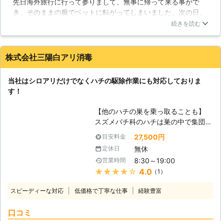
先日海外旅行に行って参りまして、無事に帰って来る事がで
発が懸念されている衛生害虫が、トコ
き、そのままの服でベットに転がってしまいました。次の日、
ジラミ（南京虫）です。古くから日本
朝起きたら足が真っ赤になりすごい痒みに襲われました。皮膚
に存在した衛生害虫ですが、有効な殺
続きを読む
科の診断では海外で拾ってきたダニの一種と言っていました。
虫剤が普及したことでほとんど見られ
調べたら南京虫というのがベットに移ったのかもしれません。
なくなりました。しかし交通機関の発
すぐにエスクラスさんに連絡して部屋全体を駆除してもらいま
達により、海外からトコジラミがやっ
株式会社三陽白アリ消毒
した。原因はやはり海外から南京虫を家の中に移してしまった
てくるケースが増加しました。さらに
そうです。海外から帰ってきたらすぐに洗濯とお風呂に入るこ
薬剤への耐性を身に着けた「スーパー
当社はシロアリだけでなくハチの駆除作業にも対応しておりま
とをお勧めします。
ナンキンムシ」の登場により、都市部
す！
や観光地を中心に再び被害が広がって
広島県
東広島市
2016年11月30日
います。 【トコジラミ駆除】 幸いト
【他のハチの巣を乗っ取ることも】
コジラミによる感染症は報告されてい
スズメバチ科のハチは巣の中で集団で
ませんが、吸血刺咬により強いかゆみ
生活をしており、女王バチと働きバチ
27,500円
目安料金
が生じます。また商業施設などで発生
が共同で幼虫の子育てをしています。
すると、その駆除が完了するまで営業
無休
定休日
社会性のハチ類ともいわれているので
を停止しなければなりません。そのた
8:30～19:00
営業時間
す。チャイロスズメバチは自ら巣を作
め、トコジラミ駆除は速やかに行う必
★★★★★
4.0
（1）
ることはなく、働きバチが他のスズメ
要があります。しかし前述のように、
バチの巣の中に単独で入り込み、そこ
スーパーナンキンムシは薬剤に強く、
スピーディーな対応
低価格で丁寧な仕事
経験豊富
の女王バチを殺して巣を乗っ取るので
それにも対応できる施工を行わなけれ
す。この行動のことを「社会寄生」と
ばなりません。エスクラスでは衛生害
口コミ
いい、この行動をとるスズメバチのこ
虫駆除に関する技術を常に磨き、どの