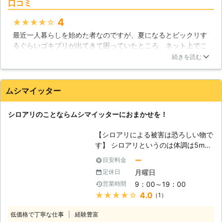
いうと薬として飲まれているようで
口コミ
ターにお任せ下さい。 【ゴキブリの
す。
被害】 ゴキブリはトイレや下水など
4
★★★★★
不衛生な場所でも平気で移動するた
最近一人暮らしを始めた者なのですが、夏になるとビックリす
め、家に毒性の強い雑菌やウイルスを
るぐらいゴキブリが出てきて困っていたところ、ネット上でこ
持ち込むことがあるので、注意が必要
ちらの業者を見つけ依頼させていただきました。電話をし、す
です。ゴキブリ自身は油の膜で覆われ
続きを読む
ぐに無料調査に来てはゴキブリの駆除をしていただき満足の内
ているため、雑菌の影響を受けないと
容です。ただ、こちらの対応が悪いのかもしれませんが、ここ
言われております。しかしサルモネラ
最近再びゴキブリが出るようになっています。生命力が強く、
菌や大腸菌を全身に付着させたまま、
ムシマイッター
再発する恐れがあるとは聞いていましたが、2年で再発してし
家の食器や家具の上を歩きまわると、
まい、ちょっと不満を覚えています。もちろん、対応自体は満
病原菌が人へと感染する恐れがあるの
シロアリのことならムシマイッターにおまかせを！
足しているので、こちらの業者に任せても大丈夫だと思われま
です。ゴキブリの死骸も雑菌が多く含
す。
まれており、他のゴキブリの餌になり
【シロアリによる被害は恐ろしい物で
ます。乾燥して空気中に舞い散ると、
岡山県
瀬戸内市
2016年11月28日
す】 シロアリというのは体調は5mm
ぜんそくやアレルギー症状の原因にな
～10mmほどしかありませんが、人の
ー
目安料金
ってしまうのです。 【ゴキブリを防
指先より小さいその体からは想像も出
ぐために】 ゴキブリが家に住み着か
月曜日
定休日
来ない程の驚くべき力を持っているの
ないようにするには、まず家への侵入
9：00～19：00
営業時間
です。シロアリは木を好んでエサとし
経路になりそうなところを塞ぐことが
★★★★★
4.0
（1）
ているというイメージが強いので、コ
重要です。排水溝やトイレの配管の隙
ンクリートで出来ているお家にお住ま
間など、確認をして塞いでおきましょ
低価格で丁寧な仕事
経験豊富
いになっている方には関係の無い話だ