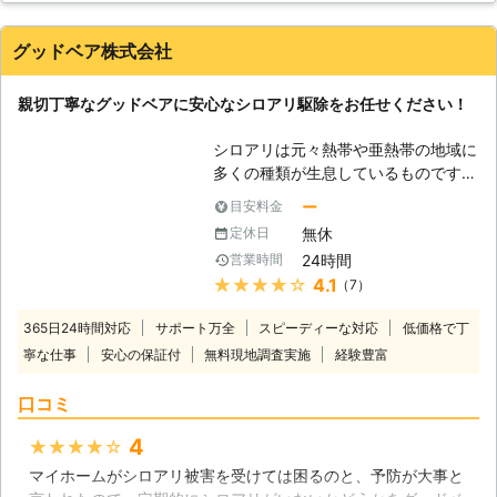
まりはハチが人の近くに巣を作ってし
と思わずにはいられませんでした。同時に素人が行うものでは
まうのです。なるべく共存したいと考
ないなと実感しました。
グッドベア株式会社
える方もいらっしゃると思いますが、
危険なハチが身近にいるのでしたら駆
岡山県
岡山市北区
2016年12月12日
除をオススメします。 【ハチ駆除の
親切丁寧なグッドベアに安心なシロアリ駆除をお任せください！
危険性】 もし皆さまがご自宅でハチ
の巣を見つけてもご自分で駆除される
シロアリは元々熱帯や亜熱帯の地域に
ことは危険ですのでお止め下さい。巣
多くの種類が生息しているものです。
の規模にもよりますが、内部に100匹
ですから、日本国内で害虫として知ら
ー
目安料金
以上いる場合もありますので、巣に手
れているシロアリも、暖かく湿度の多
無休
定休日
を出した途端にその100匹が皆さまに
い地域に生息が集中していると見られ
襲いかかる危険性があります。ハチ駆
24時間
営業時間
ていましたが、最近は温暖化の影響で
除の際には全身を防御する専用の装備
★★★★★
4.1
（7）
各地の気温が高くなっているためか、
が必要で、恐らく一般のお宅にはない
シロアリの生息範囲が拡大していると
365日24時間対応
サポート万全
ものです。隙間を作らない構造ですの
スピーディーな対応
低価格で丁
言われています。住まいの中で床が軋
でハチが入り込む心配がなく、安全に
寧な仕事
安心の保証付
無料現地調査実施
経験豊富
む妙な音がしたり、羽アリがいるのを
作業が可能になります。
見かけたら、シロアリが侵入している
口コミ
サインかも知れません。そんな時は、
大事な住まいが大きな被害を受ける前
4
★★★★★
にグッドベアにご相談ください。経験
マイホームがシロアリ被害を受けては困るのと、予防が大事と
豊富なスタッフが徹底したシロアリ駆