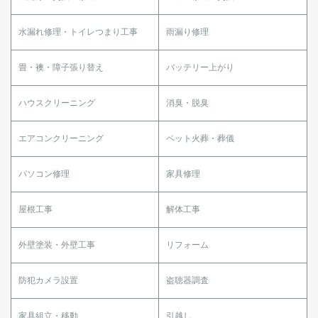
水漏れ修理・トイレつまり工事
雨漏り修理
畳・襖・障子張り替え
バッテリー上がり
ハウスクリーニング
消臭・脱臭
エアコンクリーニング
ペット火葬・葬儀
パソコン修理
家具修理
屋根工事
解体工事
外壁塗装・外壁工事
リフォーム
防犯カメラ設置
盗聴器調査
家具組立・移動
引越し