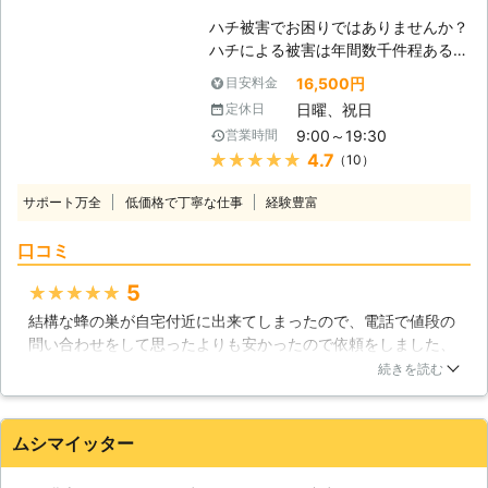
ぼろぼろになっている。 そこでシロ
ハチ被害でお困りではありませんか？
アリを発見したため、駆除を頼みた
ハチによる被害は年間数千件程あると
い。 ■発生場所：柱・床 ■建物：木
言われています。ハチによる被害が出
造1階建て ■建坪：8畳 ■築年数：13
16,500円
目安料金
始めるのは5月から11月ですが、中で
年 →→→施工料金108,000円(税込)に
日曜、祝日
定休日
も8月から10月の時期に急増します。
て対応 [CASE2] ・島根県松江市在住
9:00～19:30
営業時間
この時期になるとハチの数が一気に増
女性 [ご依頼内容] 築13年でシロアリ
★★★★★
4.7
（10）
える時期であるとともに、気温が高け
が発生しないか心配なため、予防をお
れば高いほどハチは精力的に動き回る
願いしたい。 ■発生場所： ■建物：
サポート万全
低価格で丁寧な仕事
経験豊富
ようになるので、夏から秋にかけて活
木造 ■建坪：86平米 ■築年数：13年
動を活発化させます。 【ハチに襲わ
→→→施工料金108,000円(税込)にて
口コミ
れたら】 もしスズメバチに刺されて
対応 [CASE3] ・島根県松江市在住 匿
しまったらどうなるのでしょうか？ハ
名 [ご依頼内容] 羽が落ちていて、床
5
★★★★★
チの毒は免疫や神経などに関係した神
が緩んでいる。 調査駆除を希望。 ■
結構な蜂の巣が自宅付近に出来てしまったので、電話で値段の
経伝達物質でもあります。それらが体
発生場所：浴室 ■建物：木造 ■建
問い合わせをして思ったよりも安かったので依頼をしました、
内をめぐると、激しい痛みや免疫系の
坪：1階70平米 ■築年数：37～38年
都合の良い日にちにあわせてくれました、スタッフさん1人で
混乱による急性のアレルギー反応を引
続きを読む
→→→施工料金108,000円(税込)にて
来たんですが非常に早く撤去してくれました、作業の良さとか
き起すことがあり、このアレルギー反
対応 ※上記価格は過去に対応した案件
はわからないですがその後蜂の巣が出来ることが無かったので
応によって最悪の場合、死に至る危険
をもとに参考金額を表示しております
よかったのかなって思います。対応良かったのでおすすめです
性もあります。ハチの巣を見つけたら
ムシマイッター
※お客様のご依頼内容によって金額は
ね
近づくのは非常に危険ですので、巣か
異なるため、正確な金額はご依頼時の
ら距離を置きましょう。きちんとした
お見積りにてご提示いたします