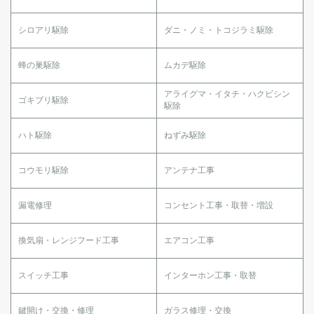
シロアリ駆除
ダニ・ノミ・トコジラミ駆除
蜂の巣駆除
ムカデ駆除
アライグマ・イタチ・ハクビシン
ゴキブリ駆除
駆除
ハト駆除
ねずみ駆除
コウモリ駆除
アンテナ工事
漏電修理
コンセント工事・取替・増設
換気扇・レンジフード工事
エアコン工事
スイッチ工事
インターホン工事・取替
鍵開け・交換・修理
ガラス修理・交換