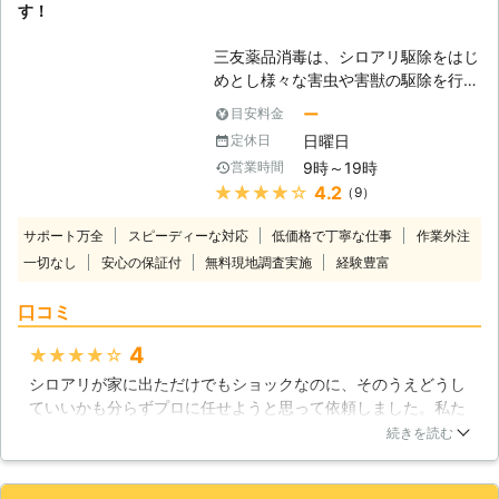
す！
で、私達ハチ駆除を行なう者の必需品
です。これ以外にも、駆除用の殺虫剤
三友薬品消毒は、シロアリ駆除をはじ
や各種工具も取り揃えしてるので、安
めとし様々な害虫や害獣の駆除を行っ
全に駆除することが可能です。 【ハ
てきました。その沢山の経験から生ま
チが出た時にしてはいけないこと】
ー
目安料金
れたノウハウは非常にレベルの高いも
私達がハチ駆除にお伺いするまでに、
日曜日
定休日
のだと自負しております。当初は、宮
もしもハチが飛び回っていても、手で
9時～19時
営業時間
城県を中心に業務を行ってきた企業で
払ったり、大声を出して逃げまわった
★★★★★
4.2
（9）
すが、現在は東北地方の秋田・青森・
りしないようにお願いします。ハチを
山形・福島にも対応可能となってお
刺激すると、刺されてしまう恐れがあ
サポート万全
スピーディーな対応
低価格で丁寧な仕事
作業外注
り、地行を拡大しております。 【シ
るからです。また、巣に刺激を加える
一切なし
安心の保証付
無料現地調査実施
経験豊富
ロアリ被害の恐ろしさ】 シロアリは
のもお止めください。
体長およそ5mmほどの小さな生き物
口コミ
ですが、その小さな体からは想像も出
来ないほどの驚異的な力を持っていま
4
★★★★★
す。シロアリというと木造住宅などを
シロアリが家に出ただけでもショックなのに、そのうえどうし
食い荒らすイメージが定着しているた
ていいかも分らずプロに任せようと思って依頼しました。私た
め、鉄筋コンクリート製の住宅などで
ち家族の質問に1つ1つ丁寧に答えてくださったので駆除を依頼
生活される方には縁の無い話だという
続きを読む
することにしました。失礼なお話ですがぼったくりのような業
ように思われがちです。しかし、実際
者もあると聞いていたので信頼できない業者にお願いするのは
には傷んだコンクリートや金属なども