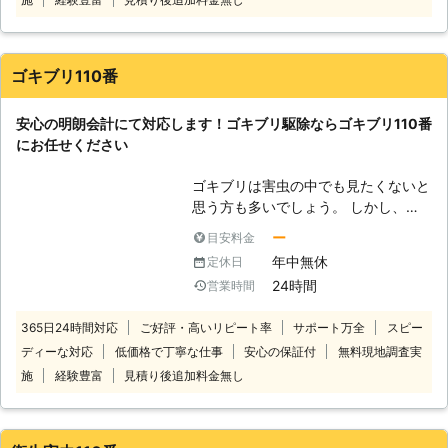
重要になってきます。シロアリ110番
るためにも、ハチ駆除を生業としてい
では、アフターフォローも充実、ご利
る業者に依頼するのがおすすめです。
用シェア№1を誇るシロアリ駆除のス
そのため、ハチのことで何かありまし
ペシャリストです。安心してお任せく
ゴキブリ110番
たら、ハチ110番にお任せください！
ださい。
「庭先でハチの巣を見つけた」「家の
安心の明朗会計にて対応します！ゴキブリ駆除ならゴキブリ110番
周りにハチが飛んでいる」といったハ
にお任せください
チに関してお困りのお客様に対しハチ
110番では迅速な対応を心掛けていま
ゴキブリは害虫の中でも見たくないと
す。 東京・大阪・横浜などを始め全
思う方も多いでしょう。 しかし、長
国の多くの加盟店と提携しております
年暮らしていれば一度はゴキブリと遭
ので、日本全国での対応が可能です。
ー
目安料金
遇することもあるかと思います。 も
お電話一本で最短10分でお伺いしま
年中無休
定休日
しそのようにゴキブリをお家で見つけ
すので、ハチ110番をよろしくお願い
24時間
営業時間
てしまったら、新たに繁殖して増えて
します！ 【圧倒的満足度獲得！】 お
しまわないように迅速に駆除はしてお
客様からのご支持をいただき、ハチ
365日24時間対応
ご好評・高いリピート率
サポート万全
スピー
きたいものです。 ですが、本当にゴ
110番は「駆除対応満足度94%」を獲
ディーな対応
低価格で丁寧な仕事
安心の保証付
無料現地調査実
キブリが完全に駆除できたかどうか
得しました！ ※弊社受付の満足度調査
は、個人の判断では中々に難しいと思
より ただ駆除するだけでなく、再発
施
経験豊富
見積り後追加料金無し
います。 そのようなときは、ゴキブ
予防にも力を入れていますので、戻り
リ駆除を生業としているゴキブリ110
バチや新たなハチに巣を作られること
番にお任せください。 ゴキブリ110番
もありません。 現地スタッフ一同、