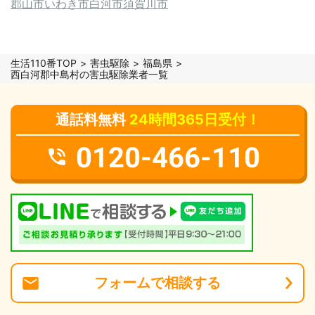
郡山市
いわき市
白河市
須賀川市
生活110番TOP
害虫駆除
福島県
西白河郡中島村の害虫駆除業者一覧
通話料無料
24時間365日受付！
0120-466-110
フォーム
で
相談
する