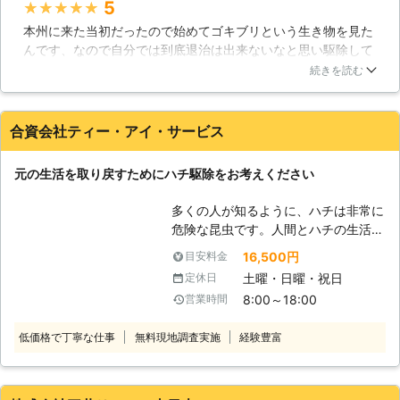
5
★★★★★
易に想像できます。もし、そのゴキブ
本州に来た当初だったので始めてゴキブリという生き物を見た
リがお家の中に侵入してしまうと、付
んです、なので自分では到底退治は出来ないなと思い駆除して
着している雑菌やウィルスが人間の生
もらいました、一般的には1匹見たら100匹はいると言われてま
活スペースに充満し、人間が何らかの
続きを読む
すが駆除を頼んで退去するまで一度も見ることは無かったです
病気に罹ってしまう危険性も大いにあ
ね、それくらい威力のある駆除をしてくれたのかなって今にな
ります。さらに、ゴキブリは仲間の死
って思ってます、料金も良心的だと思いますよ、見積もりは無
骸も平気でエサにするので、ゴキブリ
合資会社ティー・アイ・サービス
料でした
がお家の中で死ぬと、他のゴキブリも
呼び寄せる事態まで引き起こしてしま
福岡県
福岡市東区
2016年11月30日
元の生活を取り戻すためにハチ駆除をお考えください
います。 【お任せを】 そんなゴキブ
リの駆除は是非「株式会社アンチー
多くの人が知るように、ハチは非常に
タ」におまかせください！当社はゴキ
危険な昆虫です。人間とハチの生活圏
ブリをはじめ、シロアリなどの害虫を
が重なるようになり、それに伴って人
16,500円
目安料金
駆除してきた実績がございます。これ
間の被害も増えて来ています。中には
も多くのお客様が当社を支えてきてく
土曜・日曜・祝日
定休日
ご自宅のそばにハチの巣を作られ、ご
れたからこそ、得られたものだと思い
8:00～18:00
営業時間
自宅なのに安心してすごせないといっ
ます。どうぞ、アンチータをよろしく
た状況の方もいらっしゃるでしょう。
お願いいたします！
低価格で丁寧な仕事
無料現地調査実施
経験豊富
元の生活を取り戻すために、ハチの駆
除は速やかに行うようにしましょう。
私たち「合資会社ティー・アイ・サー
ビス」は、害虫駆除にも豊富な経験を