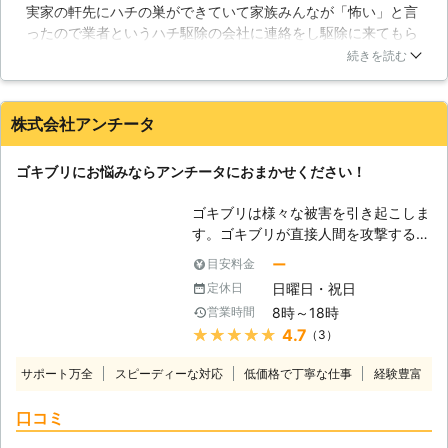
実家の軒先にハチの巣ができていて家族みんなが「怖い」と言
できた穴の中に巣を作っていました。
ったので業者というハチ駆除の会社に連絡をし駆除に来てもら
しかし、人間がどんどん都市開発を進
いました。スタッフの方は経験豊富らしくスピーディーで丁寧
めていった事で、徐々にその環境に適
続きを読む
に作業をしてくれました。煙でハチを全部追い出してから巣を
応して、かつて巣を作っていた場所と
壊したのでとても安全なやり方だなぁと感心しました。比較的
同じような場所を見つけました。それ
小さい巣だったらしく金額も思っていた以上に安かったです。
が、私達の住んでいる家などの人工建
株式会社アンチータ
巣はきれいに処分され、安心した生活が戻りました。とても感
造物です。屋根のひさしの下や床下の
謝しています。
隙間は外的や風雨から巣を守るのに絶
ゴキブリにお悩みならアンチータにおまかせください！
好の場所ですし、人家の周りは小さい
栃木県
宇都宮市
2016年12月29日
虫も沢山居ますから、エサにも苦労し
ゴキブリは様々な被害を引き起こしま
ません。そんな訳で、私達はハチの危
す。ゴキブリが直接人間を攻撃するこ
険と隣り合わせになることは珍しくな
とはまれですが、見た目も気持ち悪い
いのです。 【ハチの危険性】 ハチは
ー
目安料金
ですし、存在を感じるだけでも嫌な思
本来、巣に危害を加えなければ安全な
日曜日・祝日
定休日
いをしますね。今後もゴキブリが「不
はずですが、巣の距離と人間の生活す
8時～18時
営業時間
快害虫」として認識されることに変わ
る場所が近づきすぎて、常時ハチに刺
★★★★★
4.7
（3）
りないでしょう。 【ゴキブリによる
激を与えています。ふとしたことでハ
被害】 ゴキブリは暗くて温かい場所
チが大群で襲いかかるということも考
サポート万全
スピーディーな対応
低価格で丁寧な仕事
経験豊富
を好み、そこを住処とする性質があり
えられるので、駆除はお早めにご依頼
ます。不衛生なトイレや下水道でも普
ください。
口コミ
通に生息しているので、雑菌やウィル
スが大量に体に付着していることは容