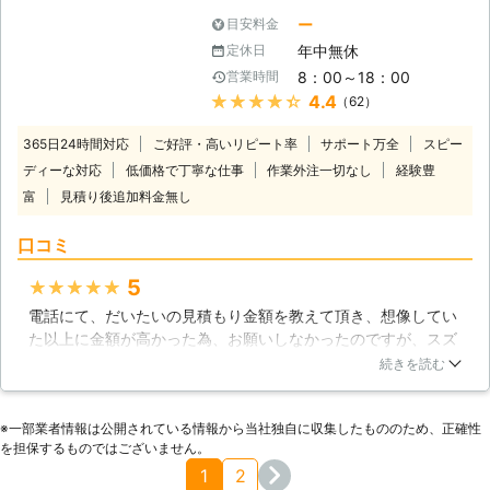
応をしています。また作業の外注は一
ー
目安料金
切なしです。 弊社はスピーディーな
年中無休
定休日
対応を心掛けており、お客様の立場に
8：00～18：00
営業時間
なって丁寧な作業を行います。またお
★★★★★
4.4
（62）
客様やご近所様の安全を最優先にハチ
駆除を行いますので、安心してお任せ
365日24時間対応
ご好評・高いリピート率
サポート万全
スピー
することができます。 弊社のハチ駆
ディーな対応
低価格で丁寧な仕事
作業外注一切なし
経験豊
除担当のスタッフは、豊富な経験と実
富
見積り後追加料金無し
績から適格なサービスを提供し、屋根
裏や床下に巣を作っているハチを一匹
口コミ
残らず駆除します。 作業日の前日、
または当日に必ずお電話かメールにて
5
★★★★★
お客様にご連絡いたします。 お見積
りは無料ですので、ハチに関して何か
電話にて、だいたいの見積もり金額を教えて頂き、想像してい
お困りの際は、弊社までお気軽にお問
た以上に金額が高かった為、お願いしなかったのですが、スズ
い合わせください。
メ蜂の初期の巣の駆除方法を聞いたところ、こちらから質問し
続きを読む
た件に丁寧に教えて頂きありがたかったです。夕方、教えてい
ただいた通りに実行し、無事に駆除することができました。あ
※⼀部業者情報は公開されている情報から当社独⾃に収集したもののため、正確性
りがとうございました。
を担保するものではございません。
山形県
山形市
2022年06月15日
1
2