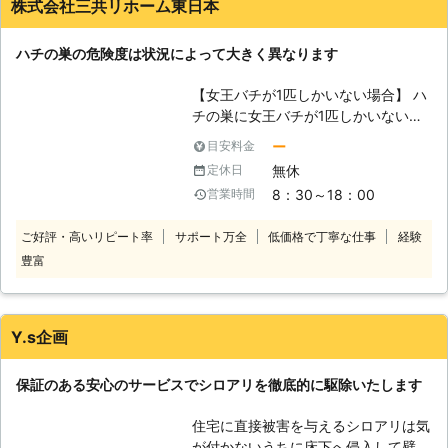
株式会社三共リホーム東日本
持つ会社です。ハチ駆除は危険を伴い
ますので、そのような作業は私たちに
ハチの巣の危険度は状況によって大きく異なります
お任せください。 【ハチが活発な時
期とは？】 ハチを駆除する際には、
【女王バチが1匹しかいない場合】 ハ
ハチがおとなしいタイミングを狙う事
チの巣に女王バチが1匹しかいない場
も大切です。例えば時間帯で言えば、
合は、まだ営巣の最中です。卵を産ん
夜間や早朝はハチがおとなしくなって
ー
目安料金
でいない可能性もありますが、既に幼
いますので、比較的安全に駆除を進め
無休
定休日
虫が羽化するのを待っている場合もあ
ることができます。しかしそれだけで
8：30～18：00
営業時間
ります。もし幼虫が羽化してしまう
なく、季節によってもハチ駆除の難易
と、一気にハチの数が増えて巣も驚異
度は異なります。 ハチが活動するの
ご好評・高いリピート率
サポート万全
低価格で丁寧な仕事
経験
的な速さで大きくなってしまいます。
は、春から秋にかけてです。その中で
豊富
できれば女王バチが1匹しかいない時
も秋口は最も攻撃性が高まります。こ
までに、駆除を行えると費用削減にも
の時期になりますと、餌の供給が追い
繋がるでしょう。 【巣に2匹以上のハ
つかなくなったり、別の昆虫の警戒な
チがいる場合】 ハチの巣に2匹以上の
どで気性が荒くなるのです。 【どう
Y.s企画
ハチがいる場合は、大変危険です。既
駆除すればいいのか？】 これらのこ
にたくさんのハチが成虫になってお
とを総合すると、ハチ駆除は春から夏
保証のある安心のサービスでシロアリを徹底的に駆除いたします
り、駆除を行おうと思ってもたくさん
にかけて、夜間・早朝に行うのが理想
の働き蜂が襲ってくる可能性がありま
的ということになります。ただし、こ
住宅に直接被害を与えるシロアリは気
す。放っておけばどんどん被害も悪化
れらの条件を満たしていても素人の方
が付かないうちに床下へ侵入して壁や