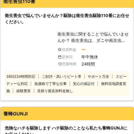
衛生害虫110番
は、日本全国にて数多くの加盟店が提
日々サービスの質を高めております。
携しているゴキブリ駆除のスペシャリ
衛生害虫で悩んでいませんか？駆除は衛生害虫駆除110番にお任せ
ストです。 お客様の困ったを解決
ください。
し、より快適で過ごしやすい空間にな
るようお手伝いをさせていただきま
衛生害虫に関することで悩んでいませ
す。 【どのような場所でも駆け付け
んか？ 衛生害虫は、ダニや南京虫な
ます！】 一戸建てやマンションはも
ど目には見つけにくい虫です。その中
ちろん、工場や倉庫、飲食店などにも
ー
目安料金
でもシラミは厄介で人体に影響を与え
迅速に駆け付けます。 ゴキブリに関
年中無休
定休日
る可能性があります。 もちろん、市
する相談事を24時間365日体制で対
24時間
営業時間
販の薬剤で対処することも可能ですが
応しておりますので、お気軽にお問い
一時的なのであまり、効果がありませ
合わせください。
365日24時間対応
ご好評・高いリピート率
サポート万全
スピー
ん。そんなときは、衛生害虫駆除110
ディーな対応
低価格で丁寧な仕事
安心の保証付
無料現地調査実
番にお任せください。 衛生害虫駆除
110番には4つの強みがございます。
施
経験豊富
見積り後追加料金無し
1.現地調査は無料です！ 無料の現地調
査のあと、お見積りをご提示させてい
ただきます。正式なお見積り後に追加
養蜂GUNJI
料金はかかりません。 ※対応エリア・
現場状況により、事前にお客様にご確
危険なハチを駆除します ハチ駆除のことなら私たち養蜂GUNJIに
認したうえで調査・見積もりに費用を