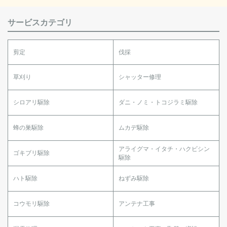
サービスカテゴリ
剪定
伐採
草刈り
シャッター修理
シロアリ駆除
ダニ・ノミ・トコジラミ駆除
蜂の巣駆除
ムカデ駆除
アライグマ・イタチ・ハクビシン
ゴキブリ駆除
駆除
ハト駆除
ねずみ駆除
コウモリ駆除
アンテナ工事