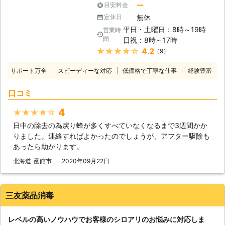
刺されるのはもちろんのこと、住宅街
散布するだけでなく、様々な工法を組
ー
目安料金
でもハチの被害というのは発生しま
み合わせて巣を全滅させる必要があり
無休
定休日
す。私達の暮らしている空間と隣接し
ます。私達は薬をほとんど使わずにシ
平日・土曜日：8時～19時
営業時
ているハチの巣は、日常的な危険があ
ロアリを巣ごと全滅させることの出来
間
日祝：8時～17時
ります。もちろん、ハチに危害を加え
るベイト工法も採用しています。
★★★★★
4.2
（9）
なければ安全だと言われる向きもあり
ますが、万が一のことがあります。特
サポート万全
スピーディーな対応
低価格で丁寧な仕事
経験豊富
に夏場の活動最盛期のハチは、普段よ
りも警戒心が強いので、ちょっとした
口コミ
ことで襲いかかってきます。ぜひ、危
険が及ぶ前に協栄産業株式会社のハチ
4
★★★★★
駆除サービスをご利用ください。
日中の除去の為戻り蜂が多くすべていなくなるまで3週間かか
【ハチの駆除は準備が欠かせません】
りました。連絡すればよかったのでしょうが、アフター駆除も
ハチの駆除を行うときは、私達は様々
あったら助かります。
な準備を整えていきます。特に忘れて
はいけないのが防護服です。ハチの針
北海道
函館市
2020年09月22日
は鋭く、また強力な毒を持ち合わせて
います。万が一刺されると腫れと強い
傷みに襲われます。また、複数回刺さ
三友薬品消毒
れると痛みによりショック死してしま
う事もあり得ます。防護服はこれらの
レベルの高いノウハウでお客様のシロアリのお悩みに対応しま
事故から身を守るために装備するもの