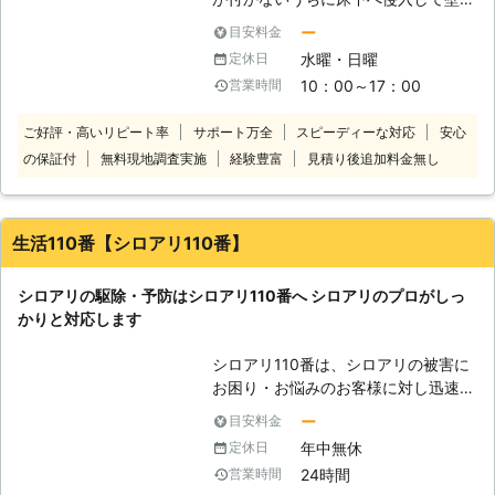
してしまうため、刺される危険度も高
のハチ駆除は非常に危なっかしいもの
柱をエサにしてしまいます。 そのま
い状況です。すぐにハチ駆除依頼をす
ー
目安料金
です。ハチの駆除なら、全て弊社にお
ま放置していると壁や柱の内部が空洞
るようにしてください。 【被害が酷
任せください。
水曜・日曜
定休日
になってしまい建物の耐久性が大きく
くなる前にご連絡ください】 ハチの
10：00～17：00
営業時間
下がってしまうため、倒壊の危険性が
巣駆除はご自身のみならず、ご家族や
高まるなど住宅にとってよくない状態
近隣の方々にも影響のある問題です。
ご好評・高いリピート率
サポート万全
スピーディーな対応
安心
になることもあるのです。 私どもで
突然苦情が舞い込んできてしまう恐れ
の保証付
無料現地調査実施
経験豊富
見積り後追加料金無し
はそのような被害をなるべく早く防ぐ
もありますし、「適切に管理されてな
ことができるようなシロアリ駆除を行
い」とみなされ、市区町村の条例に違
っております。 分かりやすいご案内
反してしまうことさえ考えられます。
や駆除後も安心していただける保証な
ハチの巣を見かけた際は、できるだけ
生活110番【シロアリ110番】
どお客様にご安心いただけるサービス
お早めに株式会社三共リホーム東日本
を提供しておりますので、お気軽にご
までご連絡ください。
シロアリの駆除・予防はシロアリ110番へ シロアリのプロがしっ
相談ください。 また、シロアリが出
かりと対応します
てきてしまって不安な方・定休日・時
間外もお気軽にご相談下さい！
シロアリ110番は、シロアリの被害に
お困り・お悩みのお客様に対し迅速な
対応をさせていただいております。
ー
目安料金
シロアリは一匹でもいたら3万匹はい
年中無休
定休日
ると言われています。もしも家の中や
24時間
営業時間
お庭などでシロアリを見かけた際は被