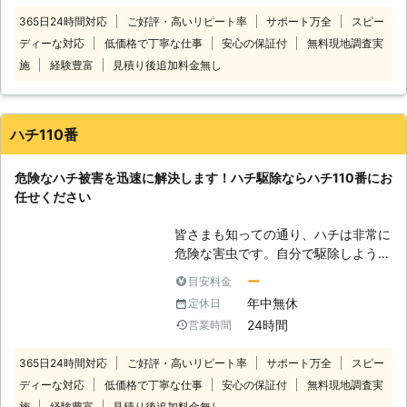
害が大きくなる前にお知らせくださ
365日24時間対応
ご好評・高いリピート率
サポート万全
スピー
い。駆除が遅れると、さらに被害が拡
ディーな対応
低価格で丁寧な仕事
安心の保証付
無料現地調査実
大します。シロアリ110番では全国数
多くの加盟店と提携していますので、
施
経験豊富
見積り後追加料金無し
日本全国どこでも対応しております。
経験と実績が豊富だから、これまでに
培ってきた確かな技術でシロアリの駆
ハチ110番
除・予防を行います。 技術があるか
ら、施工に必要な時間も短縮。そし
危険なハチ被害を迅速に解決します！ハチ駆除ならハチ110番にお
て、常にお客様目線での作業を心掛け
任せください
ておりますので、安心してお任せくだ
さい。 ご自宅のみならず、アパート
皆さまも知っての通り、ハチは非常に
やマンションなどの貨物物件などに出
危険な害虫です。自分で駆除しようと
現したシロアリの駆除、防除も対応し
近づくことで、より危険性が増してし
ております。アリみたいな虫がいたけ
ー
目安料金
まうことがあるので注意してくださ
どシロアリなのかな？床がぶよぶよす
年中無休
定休日
い。 過去には殺虫剤の効き目が悪か
る…一回見積もりだけでもしてもらい
24時間
営業時間
った・大群で襲われたなどといったハ
たい。ささいなことでも一度シロアリ
チ被害にあわれた方が数多く存在しま
110番にお任せください！ シロアリを
365日24時間対応
ご好評・高いリピート率
サポート万全
スピー
す。 刺されると腫れや痛みがひどく
しっかりと駆除するには、出現時のみ
ディーな対応
低価格で丁寧な仕事
安心の保証付
無料現地調査実
なり、最悪の場合死に至ることもあり
ならず定期的な薬剤配布による対策が
ます。 安心安全確実にハチを撃退す
施
経験豊富
見積り後追加料金無し