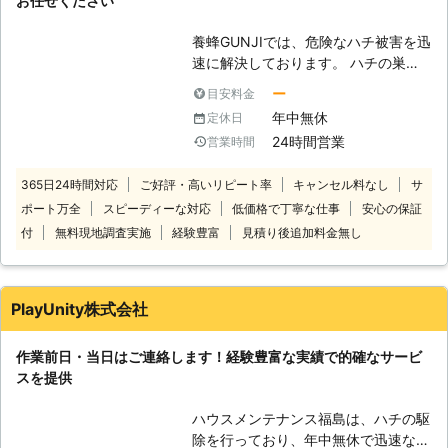
お任せください
いただく場合がございます 2.状況に
応じた方法で駆除いたします。 衛生
養蜂GUNJIでは、危険なハチ被害を迅
害虫駆除110番はお客様が安心してご
速に解決しております。 ハチの巣を
利用いただけるよう、ペットやお子様
発見したら近づかずに、すぐに弊社ま
がいても安全な駆除方法をご提案させ
ー
目安料金
でお電話ください。経験豊富、実績豊
ていただきます。 3.365日24時間電
年中無休
定休日
富なハチ駆除のプロが駆け付けます。
話受付しております。 衛生害虫駆除
24時間営業
営業時間
弊社は24時間年中無休で対応してお
110番では24時間365日お電話をお受
りますので、いつでもご連絡くださ
けしております。 「夜中、痒くて眠
365日24時間対応
ご好評・高いリピート率
キャンセル料なし
サ
い。 また、7月から10月は、巣作りの
れない！」となっても、すぐにお電話
ポート万全
スピーディーな対応
低価格で丁寧な仕事
安心の保証
シーズンでハチが凶暴です。何もして
をお受けすることが可能です。 4.お
いなくても襲ってくる可能性がありま
客様の満足度98%以上の実績がござい
付
無料現地調査実施
経験豊富
見積り後追加料金無し
す。 そのため、自力での駆除は危険
ます。 ※弊社受付の満足度調査より
です。安全面に配慮して退治をいたし
（2016年7月実施） おかげさまで多
ますので、私たちにお任せください。
くのお客様から高い評価をいただいて
PlayUnity株式会社
おります。これからも、お客様に満足
いただけるよう努めてまいります。
作業前日・当日はご連絡します！経験豊富な実績で的確なサービ
スを提供
ハウスメンテナンス福島は、ハチの駆
除を行っており、年中無休で迅速な対