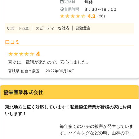
無休
定休日
何よりも大切にしており、駆除に使う
8：30～18：00
営業時間
薬剤も安心なもので、住宅の耐震など
★★★★★
4.3
（26）
に関する知識も豊富ですので、お客様
に安心してご相談頂けます。シロアリ
サポート万全
スピーディーな対応
経験豊富
は私達が思っている以上に大きな被害
をもたらすことも多く、発見したらす
口コミ
ぐに対策を取らなければなりません。
【シロアリの恐ろしさ】 シロアリは
4
★★★★★
自然界では腐った木などを食べて、養
直ぐに、電話が来たので、安心しました。
分を土に還し、森を肥やすという重要
な役割を担っています。しかしそれが
宮城県
仙台市泉区
2022年06月14日
一度人間の住まいを狙うとあっという
間に害虫になってしまいます。多くは
玄関や床下などから侵入し、家の基礎
協栄産業株式会社
に使われている木を食い荒らします。
一度シロアリに食い荒らされると、家
東北地方に広く対応しています！私達協栄産業が皆様の家にお伺
の基礎の耐久性が著しく失われ、少し
いします！
の地震であっという間に倒壊します。
シロアリは見つけたらしっかりと駆除
毎年多くのハチの被害が発生していま
することが大切です。 【安心出来る
す。ハイキングなどの時、山林の中で
ベイト工法】 シロアリはただ薬剤を