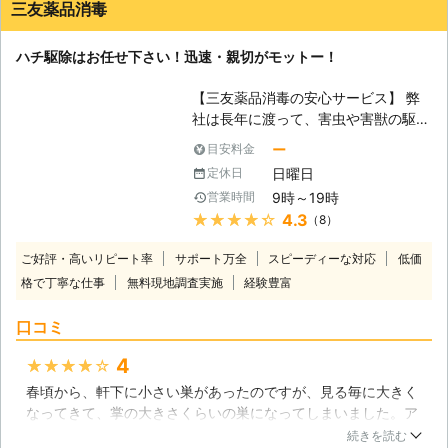
絶対嫌だと家族会議で決めていました。駆除においても大変丁
食害しているという報告もあり、「自
三友薬品消毒
寧で申し訳ないほどのお仕事をしてくださったと思っていま
分は関係無い」と決して油断出来ませ
す。
ん。家に湿気が溜まりやすくカビなど
ハチ駆除はお任せ下さい！迅速・親切がモットー！
の発生が気になっているという方、近
宮城県
大崎市
2016年12月21日
所でシロアリの被害があったという方
【三友薬品消毒の安心サービス】 弊
は、自分の家に何か気になる部分があ
社は長年に渡って、害虫や害獣の駆除
ればシロアリの点検をした方が良いか
に携わってきた豊富な実績がございま
もしれません。 【上質なサービスを
ー
目安料金
すので、ハチ駆除でお困りのお客様に
ご提供出来るように】 シロアリ被害
日曜日
定休日
も親身になってご対応させて頂くこと
を最小限に食い止めるべく、私達は
9時～19時
営業時間
が可能です。ハチ駆除をするのは非常
様々な方法を駆使しています。当社は
★★★★★
4.3
（8）
に難しく、種類によっては刺されて大
どのような業務であってもこだわりを
怪我をする恐れもあります。そんな危
持って施工することを心掛けていま
ご好評・高いリピート率
サポート万全
スピーディーな対応
低価
険からお客様をお守りするために、弊
す。全て自社で責任を持った施工を行
格で丁寧な仕事
無料現地調査実施
経験豊富
社は培ってきた技術力でご対応致しま
なうことはもちろんですが、経験豊富
す。東北地区全域に対応エリアを持
なスタッフがスピーディに対応すると
口コミ
ち、無料調査・見積りをし、見積り内
いうことも弊社の自慢となっていま
容にご納得頂いてからの施工となりま
す。長年に渡って消毒技術に携わって
4
★★★★★
すので、安心してお問い合わせ頂けま
きた私達だからこそ出来る自慢のサー
春頃から、軒下に小さい巣があったのですが、見る毎に大きく
す。また、一度施工したら最後までし
ビスがあります。
なってきて、掌の大きさくらいの巣になってしまいました。ア
っかりと責任を持ち、素早く作業を行
シナガバチも出入りしているので、怖くて巣の近くには近づけ
います。もちろん、ハチ駆除に使用す
続きを読む