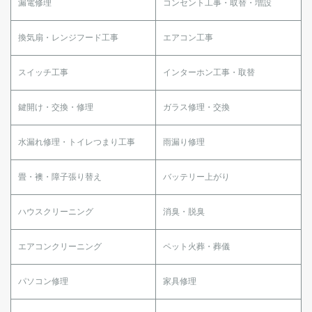
漏電修理
コンセント工事・取替・増設
換気扇・レンジフード工事
エアコン工事
スイッチ工事
インターホン工事・取替
鍵開け・交換・修理
ガラス修理・交換
水漏れ修理・トイレつまり工事
雨漏り修理
畳・襖・障子張り替え
バッテリー上がり
ハウスクリーニング
消臭・脱臭
エアコンクリーニング
ペット火葬・葬儀
パソコン修理
家具修理