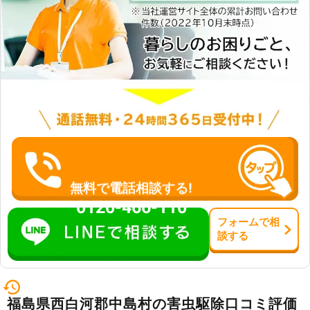
無料で電話相談する!
0120-466-110
フォーム
で
相
談
する
福島県西白河郡中島村の害虫駆除口コミ評価