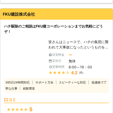
ないので、困ってしまい、駆除をお願いしようと思いました。
る薬剤は人体にも安全なものを使用し
生活110番のサイトで探して、こちらの業者さんを見つけまし
ております。 【ハチを放っておく
た。見積もりまで無料でして下さり、料金も明確で分かりやす
と】 ハチは非常に恐ろしい害虫の1つ
FKU建設株式会社
かったので、そのまま駆除までお願いしました。
で、毎年多くの方がハチに刺されて亡
くなっています。ハチは自分から人間
宮城県
大崎市
2016年12月18日
ハチ駆除のご相談はFKU建コーポレーションまでお気軽にどう
を攻撃してくることはないのですが、
ぞ！
繁殖期を迎えたハチは攻撃力が高ま
り、少し巣に近づいただけで、威嚇、
皆さんはニュースで、ハチの集団に襲
攻撃してきます。特にスズメバチは強
われて大事故になったというものを見
力な毒を持っていますので、刺される
たことはありませんか？ああいう事件
と患部がパンパンに膨れ上がり、非常
ー
目安料金
は、じつは他人事では無いということ
に痛むと言われていますので、注意が
無休
定休日
を覚えておくと良いです。なぜなら、
必要です。見つけたらすぐに駆除する
8:00～19：00
営業時間
ハチにとって、人間の家の周りという
ことが重要になります。
★★★★★
4.2
（6）
のは巣を作るのに絶好の場所だからで
す。私達FKU建コーポレーションは、
365日24時間対応
サポート万全
スピーディーな対応
低価格で丁
各種のハチの駆除について対応させて
寧な仕事
経験豊富
いただいております。ハチ駆除、ハチ
の巣撤去などのご相談はお気軽にFKU
口コミ
建コーポレーションまでどうぞ。
【ハチの巣の作られやすい場所】
5
★★★★★
元々ハチは、木々の枝の隙間や自然に