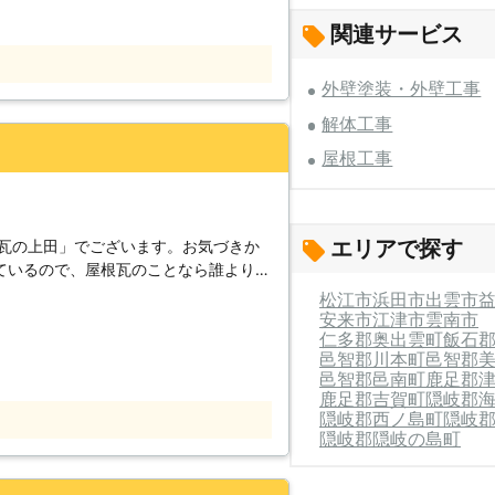
気軽にご相談ください。 お客様のご依
関連サービス
しております。 ・屋根から雨漏りして
外壁塗装・外壁工事
・雨樋(あまどい)が詰まって雨漏りして
が剥がれている。 ・板金が錆びて剥が
解体工事
いるので雨漏りしないか心配。 ・施工不
屋根工事
幅広く対応しておりますので、屋根でお
ください。
エリアで探す
社瓦の上田」でございます。お気づきか
ているので、屋根瓦のことなら誰よりも
す。和の雰囲気が味わえるのが屋根瓦の
松江市
浜田市
出雲市
ている部分があると、あっという間に全
安来市
江津市
雲南市
仁多郡奥出雲町
飯石
ならまだしも、その破損物が落下して、
邑智郡川本町
邑智郡
きな事故へと発展します。そんなことが
邑智郡邑南町
鹿足郡
ことを心がけます。 【宮崎県に
鹿足郡吉賀町
隠岐郡
すので、宮崎県民の中でご存じの方もい
隠岐郡西ノ島町
隠岐
もし、いらっしゃいましたら、将来屋根
隠岐郡隠岐の島町
いただきたいです。まず施工スタッフが
うに工事を進めたら良いのかを判断致し