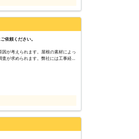
にご依頼ください。
原因が考えられます。屋根の素材によっ
調査が求められます。弊社には工事経験
ます。専門知識も豊富なため、雨漏りの
ができます。調査をした上で最適な工事
トラブルも予防することができます。雨
社までご相談下さい。ご連絡をいただい
天井裏を見させていただきます。お手数
決のためにご協力ください。
。