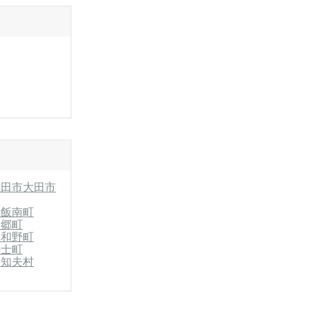
益田市
大田市
郡飯南町
美郷町
津和野町
海士町
郡知夫村