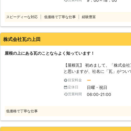
9：00～18：00
してお任せ下さい！ また、どんな些細なご依頼でもアビリティでは親切・
丁寧・迅速に対応いたしますのでお
頼心からお待ちしております。 【株式会社アビリティの屋根工事】 アビリ
スピーディーな対応
低価格で丁寧な仕事
経験豊富
ティでは屋根工事のご依頼もお受け
いる。 ・屋根瓦にひび割れがある 
いる。 ・瓦と瓦の隙間を埋める漆喰
れている。 ・築10年以上経過して
株式会社瓦の上田
良による雨漏り。 etc... 雨漏りでのお悩みは早めに早めの対策が必要です。
適切な補修工事、メンテナンスなど
屋根の上にある瓦のことならよく知っています！
困りでしたら、アビリティにご連絡
【屋根瓦】 初めまして、「株式会
と思いますが、社名に「瓦」がつい
知っているという自負を持っていま
ー
目安料金
大きな特徴ですが、少しでも破損し
日曜・祝日
定休日
体の印象は悪くなります。それだけ
06:00-21:00
営業時間
誰かの頭に直撃してしまっては、大
ないよう、当社では迅速に屋根工事を行う
あります】 当社は宮崎県にありま
低価格で丁寧な仕事
らっしゃるのではないでしょうか。
瓦が破損した時は、遠慮なく任せて
隅々まで屋根をチェックし、どのよ