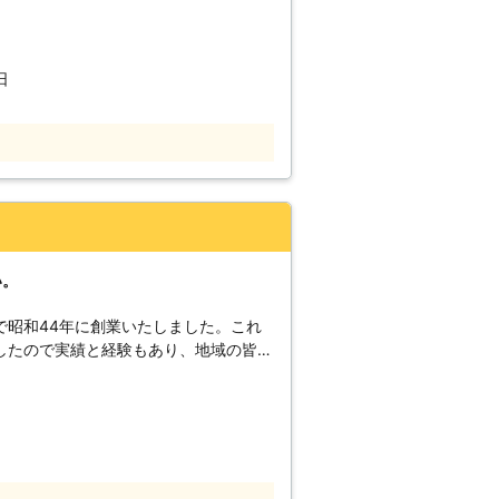
になる恐れがあります。その他にも瓦の
の劣化なども原因として考えられます。
、瓦と同様に割れたりスレートを結合し
日
が生えることによって、雨漏りを起こす
の洋風陶器瓦ですが、突風によりずれて
ら崩れてしまい雨漏りを発生する場合が
る屋根修理をお考えなら、是非弊社まで
い。
で昭和44年に創業いたしました。これ
したので実績と経験もあり、地域の皆様
は自信があります。 屋根修理工事のタ
てしまった場合や、屋根の劣化や破損、
うな状態になっていると、屋根の素材の
のつかない事態になってしまうおそれが
い。 弊社では出来るだけお客様のご希
理を行うのかをご提案させて頂きます。