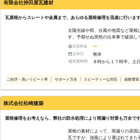
ます。そして、最終的にお客様とお
有限会社持田屋瓦建材
うように致します。決してこちらが
れを進めることはありませんので、
瓦屋根からスレートや金属まで、あらゆる屋根修理を迅速に行いま
点に関しても遠慮なくお聞きくださ
すので、きっと当社の対応にご満足
太陽光線や雨、台風や地震など屋根
す。予期せぬ突然の出来事で破損し
材が劣化したり、いろいろなことで
ー
目安料金
様が安心して快適に暮らせるような
無休
定休日
根の修理から、モダンな建築の金属
８時から１７時半。土
営業時間
交換、雨樋のお手入れまであらゆる
作業員が責任を持って工事を行いま
ときもスピーディーに対応いたしま
ご好評・高いリピート率
サポート万全
スピーディーな対応
経験豊富
株式会社松崎建築
屋根修理をお考えなら、弊社の防水処理により雨漏り対策も万全で
屋根の素材によって、雨漏りの原因
瓦ですが、強風により運ばれてきた