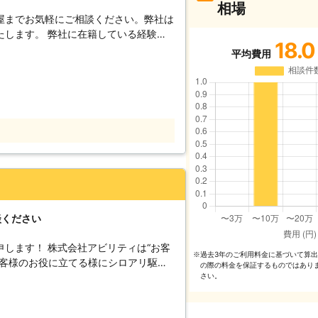
相場
屋までお気軽にご相談ください。弊社は
たします。 弊社に在籍している経験豊
18.0
しっかりと対応させていただきます。
平均費用
、お客様の満足いただける仕上がりにし
べて私たちにお任せください。 また、
トラブルに対応しております。 お客様
快適な暮らしができるようお手伝いして
ご相談ください。 どのような小さなお
対応いたしますので、遠慮なくお申し付
談ください
します！ 株式会社アビリティは“お客
過去3年のご利⽤料⾦に基づいて算
※
お客様のお役に立てる様にシロアリ駆
の際の料⾦を保証するものではあり
などのご依頼に応えてまいりました。
さい。
安を弊社が解決いたします！ アビリテ
ったスタッフが対応いたしますので安心