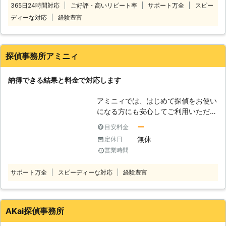
験を積んだプロ探偵集団です。裁判用
365日24時間対応
ご好評・高いリピート率
サポート万全
スピー
トワークをもっております。数多くの
証拠収集もお任せください。 【アフ
ディーな対応
経験豊富
お客さまのお悩みごとを解決してきた
ターケア】 浮気調査後、どうしたら
実績はご安心いただけるものです。秘
いいかも、夫婦カウンセラーの資格を
密保持、秘密厳守は当たり前、スタッ
持った担当が無料でアドバイスを受け
フへの教育も徹底して行っておりま
探偵事務所アミニィ
られる。 【24時間対応可能】 又、Ｉ
す。 ◆24時間年中無休でご対応して
ＳＭ調査事務所は年中無休の24時間
います お客さまのご相談には年中無
相談対応！全国規模での対応可能！
納得できる結果と料金で対応します
休、24時間対応が可能な体制をとっ
ております。また、アフターフォロー
アミニィでは、はじめて探偵をお使い
も万全。調査結果を活かしていただく
になる方にも安心してご利用いただけ
ためのご相談、各種専門家のご紹介な
ることをモットー歳、ほかの探偵事務
ども可能です。弊社を利用してよかっ
ー
目安料金
所よりも安価な価格設定で対応させて
たと思っていただける自信がありま
無休
定休日
いただいております。 もちろん、そ
す。 ◆安心の料金設定 「調査会社は
営業時間
の分手を抜いているというわけではあ
やみくもにお金がかかる」と思ってい
りません。 調査技術・情報収集力の
らっしゃいませんか？ワールドリサー
サポート万全
スピーディーな対応
経験豊富
クオリティーも、他の探偵事務所に引
チ調査会社は、独自のネットワークで
けを取ることはありません。 ご依頼
ムダのない調査を行うことができるの
時には綿密な打ち合わせの上、お客様
で、お客さまのご負担を軽減すること
にご納得いただける結果を出せるよ
ができます。また、契約時に説明のな
AKai探偵事務所
う、しっかりとお話を伺います。 ま
かった費用は一切請求いたしません。