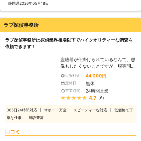
である。鍵を引越ししてきた時のまま
静岡県
2026年05月18日
使用している。泥棒に入られたことが
ある。複数思い当たる方は盗聴・盗撮
されている可能性があります。このよ
ラブ探偵事務所
うな事からストーカーや他の犯罪に発
展する場合もありますので、少しでも
ラブ探偵事務所は探偵業界相場以下でハイクオリティーな調査を
おかしいと感じたら、早急にご相談下
依頼できます！
さい。 【盗聴は探偵にお任せくださ
い】 便利屋とは違い、私どもは法律
盗聴器が仕掛けられているなんて、想
で守秘義務が義務付けられていますの
像もしたくないことですが、現実問
でご安心ください。実は、盗聴という
題、色んなところで盗聴器が仕掛けら
のはそれ自体は犯罪行為にならず、
44,000円
目安料金
れているケースはとても多いです。何
中々警察が動いてくれることがありま
無休
定休日
故なら、盗聴器は一般の方でも簡単に
せん。事件性がはっきりしないこと
24時間営業
営業時間
購入出来る物。中には、親しい人がこ
は、警察は動いてくれないですから、
★★★★★
4.7
（6）
っそり盗聴器を仕掛けるということも
私達探偵の出番です。盗聴器は仕掛け
あるかもしれません。 盗聴器は一刻
る場所がだいたい決まっています。回
365日24時間対応
サポート万全
スピーディーな対応
低価格で丁
も早く発見することが大事になりま
りから見えにくい場所、置いてあって
寧な仕事
経験豊富
す。その場合は、是非「ラブ探偵事務
も不自然ではないものに集中している
所」までご相談ください。「ラブ探偵
傾向にありますから、そういった部分
口コミ
事務所」は全国一律料金。無料相談室
を重点的に調べあげます。また、発見
も完備していますので安心してご相談
して終わりではなく、その後の調査の