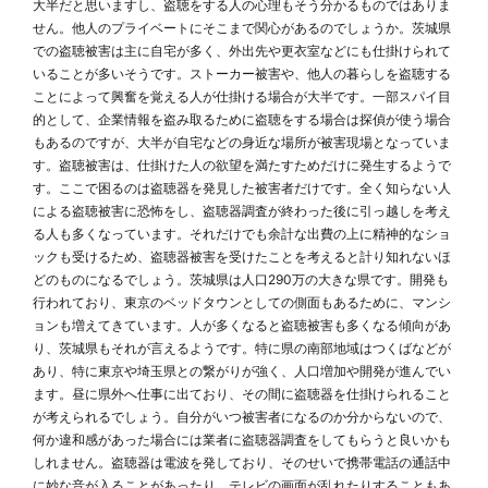
大半だと思いますし、盗聴をする人の心理もそう分かるものではありま
せん。他人のプライベートにそこまで関心があるのでしょうか。茨城県
での盗聴被害は主に自宅が多く、外出先や更衣室などにも仕掛けられて
いることが多いそうです。ストーカー被害や、他人の暮らしを盗聴する
ことによって興奮を覚える人が仕掛ける場合が大半です。一部スパイ目
的として、企業情報を盗み取るために盗聴をする場合は探偵が使う場合
もあるのですが、大半が自宅などの身近な場所が被害現場となっていま
す。盗聴被害は、仕掛けた人の欲望を満たすためだけに発生するようで
す。ここで困るのは盗聴器を発見した被害者だけです。全く知らない人
による盗聴被害に恐怖をし、盗聴器調査が終わった後に引っ越しを考え
る人も多くなっています。それだけでも余計な出費の上に精神的なショ
ックも受けるため、盗聴器被害を受けたことを考えると計り知れないほ
どのものになるでしょう。茨城県は人口290万の大きな県です。開発も
行われており、東京のベッドタウンとしての側面もあるために、マンシ
ョンも増えてきています。人が多くなると盗聴被害も多くなる傾向があ
り、茨城県もそれが言えるようです。特に県の南部地域はつくばなどが
あり、特に東京や埼玉県との繋がりが強く、人口増加や開発が進んでい
ます。昼に県外へ仕事に出ており、その間に盗聴器を仕掛けられること
が考えられるでしょう。自分がいつ被害者になるのか分からないので、
何か違和感があった場合には業者に盗聴器調査をしてもらうと良いかも
しれません。盗聴器は電波を発しており、そのせいで携帯電話の通話中
に妙な音が入ることがあったり、テレビの画面が乱れたりすることもあ