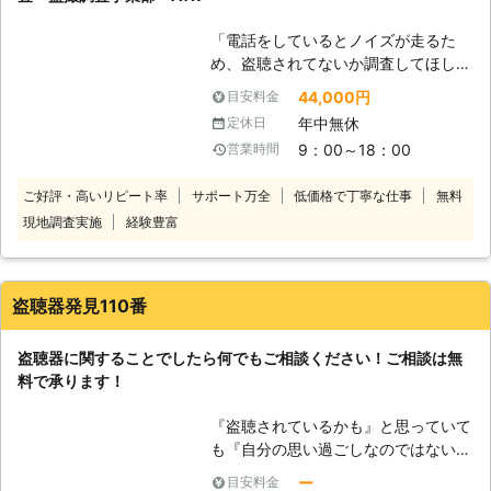
他のものにカモフラージュしたものが
主流とも言われています。お部屋の中
「電話をしているとノイズが走るた
にあっても何の不思議にも思わない
め、盗聴されてないか調査してほし
物、例えば電源タップや電卓、ボール
い」 「盗聴器調査をお願いしたい
ペン、時計などは代表例です。当社で
44,000円
目安料金
が、費用面に不安がある」 「近隣に
はそうした偽装盗聴器への調査も経験
年中無休
定休日
盗聴器調査をおこなっていると分から
豊富です。ご安心ください。
9：00～18：00
営業時間
ないようにしてほしい」 このような
ときは、盗聴器調査を専門としたATR
ご好評・高いリピート率
サポート万全
低価格で丁寧な仕事
無料
へ。 当店は盗聴・盗撮で困ってお
現地調査実施
経験豊富
り、どうしたらいいか分からないとお
悩みのお客様の味方です。 専門の機
材を使い、18年以上の経験を持つス
タッフが培ってきた知識と経験を駆使
盗聴器発見110番
して盗聴器・盗撮器が仕掛けられてい
ないかをくまなく確認します。 予防
盗聴器に関することでしたら何でもご相談ください！ご相談は無
対策として防犯機器の販売や定期的な
料で承ります！
点検をご提案しています。 費用に関
しても明朗会計・追加料金なしをお約
『盗聴されているかも』と思っていて
束していますので、ご安心ください。
も『自分の思い過ごしなのではないの
また周囲に調査していることがバレな
か…』と確信を持てない方も多くいる
いようにしてほしい際もお任せ。 日
ー
目安料金