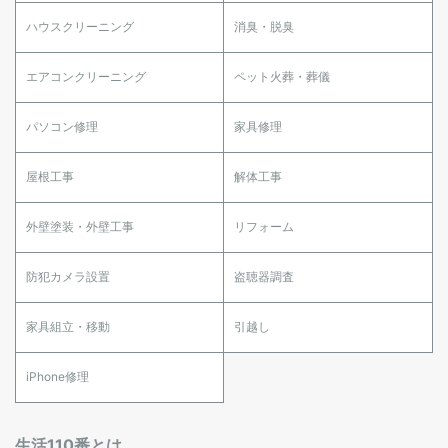
ハウスクリーニング
消臭・脱臭
エアコンクリーニング
ペット火葬・葬儀
パソコン修理
家具修理
屋根工事
解体工事
外壁塗装・外壁工事
リフォーム
防犯カメラ設置
盗聴器調査
家具組立・移動
引越し
iPhone修理
生活110番とは