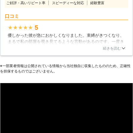
ご好評・高いリピート率
スピーディーな対応
経験豊富
口コミ
5
★★★★★
優しかった彼が急におかしくなりました。束縛がきつくなり、
まるで私の部屋を覗き見てるような言動があるのです。一度き
ちんと調べて貰った方が良いと思い、調査をしていただいたら
続きを読む
お気に入りのぬいぐるみの中に盗聴器が入っていました。とて
も怖くなり、彼とはすぐに別れました。手頃な料金でしっかり
※⼀部業者情報は公開されている情報から当社独⾃に収集したもののため、正確性
と調べて頂けて助かりました。
を担保するものではございません。
茨城県
ひたちなか市
2016年12月30日