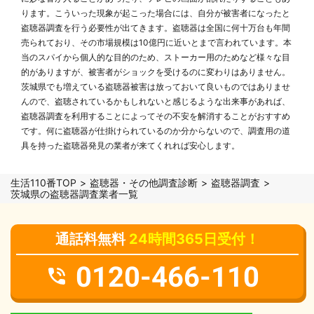
ります。こういった現象が起こった場合には、自分が被害者になったと
盗聴器調査を行う必要性が出てきます。盗聴器は全国に何十万台も年間
売られており、その市場規模は10億円に近いとまで言われています。本
当のスパイから個人的な目的のため、ストーカー用のためなど様々な目
的がありますが、被害者がショックを受けるのに変わりはありません。
茨城県でも増えている盗聴器被害は放っておいて良いものではありませ
んので、盗聴されているかもしれないと感じるような出来事があれば、
盗聴器調査を利用することによってその不安を解消することがおすすめ
です。何に盗聴器が仕掛けられているのか分からないので、調査用の道
具を持った盗聴器発見の業者が来てくれれば安心します。
生活110番TOP
盗聴器・その他調査診断
盗聴器調査
茨城県の盗聴器調査業者一覧
通話料無料
24時間365日受付！
0120-466-110