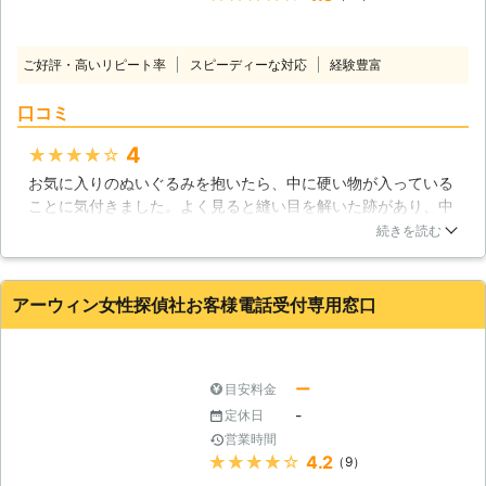
ご好評・高いリピート率
スピーディーな対応
経験豊富
口コミ
4
★★★★★
お気に入りのぬいぐるみを抱いたら、中に硬い物が入っている
ことに気付きました。よく見ると縫い目を解いた跡があり、中
身を出してみたら盗聴器らしき物が出て来たのです。すぐに専
続きを読む
門家に相談をしたら、翌日には駆けつけてくれて安心しまし
た。見ていただいたら盗聴器で間違いなく、その上コンセント
の内部にも盗聴器が仕掛けられていたことが分かりました。犯
アーウィン女性探偵社お客様電話受付専用窓口
人に心当たりが無いので不安ですが、盗聴器を全て取り外すこ
とができて良かったです。
茨城県
水戸市
2018年12月31日
ー
目安料金
-
定休日
営業時間
★★★★★
4.2
（9）