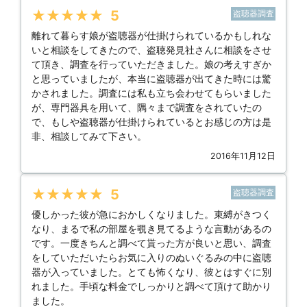
★★★★★
5
盗聴器調査
離れて暮らす娘が盗聴器が仕掛けられているかもしれな
いと相談をしてきたので、盗聴発見社さんに相談をさせ
て頂き、調査を行っていただきました。娘の考えすぎか
と思っていましたが、本当に盗聴器が出てきた時には驚
かされました。調査には私も立ち会わせてもらいました
が、専門器具を用いて、隅々まで調査をされていたの
で、もしや盗聴器が仕掛けられているとお感じの方は是
非、相談してみて下さい。
2016年11月12日
★★★★★
5
盗聴器調査
優しかった彼が急におかしくなりました。束縛がきつく
なり、まるで私の部屋を覗き見てるような言動があるの
です。一度きちんと調べて貰った方が良いと思い、調査
をしていただいたらお気に入りのぬいぐるみの中に盗聴
器が入っていました。とても怖くなり、彼とはすぐに別
れました。手頃な料金でしっかりと調べて頂けて助かり
ました。