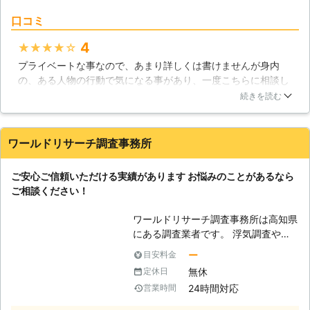
せの段階で即時契約していただいたお
り後のキャンセルも無料ですので、お
口コミ
客様に限ります。 【全国どこでも対
気軽にご依頼ください。 日本全国ど
応】 当事務所の持つ独自のネットワ
こからでもお電話をお受けしておりま
4
★★★★★
ークにより、北海道から沖縄まで全国
す。 ※対応エリア・加盟店・現場状況
プライベートな事なので、あまり詳しくは書けませんが身内
で調査が可能です。 遠方にお住まい
により、事前にお客様にご確認したう
の、ある人物の行動で気になる事があり、一度こちらに相談し
の方も、安心してご相談、ご依頼くだ
えで調査・見積もりに費用をいただく
ました。こういうのは、結構高額ですがお金にはかえられない
続きを読む
さい。 【料金設定・分割ＯＫ】 良心
場合がございます。
事だったので、2日くらいですがある人物の行動調査の方を依
的な価格設定。追加調査費用が発生す
頼しました。結局は、結果は黒か白かでいったら、白だったの
る際は、事前にお伝えしますので安心
で自分としては本当に肩の荷が降りました！少し高いですが便
して調査依頼していただけます。お支
ワールドリサーチ調査事務所
利で安心を買う意味ではいいと個人的には思います。
払い方法については担当相談員にご相
談下さい。 【秘密厳守】 当事務所と
東京都
新宿区
2016年11月30日
ご安心ご信頼いただける実績があります お悩みのことがあるなら
の連絡は時間、方法ともに指定可能で
ご相談ください！
すので、一切バレることなく依頼・報
告が可能です。 【相談・見積もり無
ワールドリサーチ調査事務所は高知県
料】 お客様のいま現時点でわかるパ
にある調査業者です。 浮気調査やス
ートナーと浮気相手の情報をもとに、
トーカー対策、家出人の捜索や盗聴器
ー
目安料金
調査方法を検討、無料でお見積もりい
などの発見調査など、各種調査をお受
無休
定休日
たします。 【調査力のある調査員】
けしております。 ◆安心の実績 ワー
わたしたちは、尾行・撮影術から法令
24時間対応
営業時間
ルドリサーチ調査会社は、調査業での
順守守秘義務の徹底、厳しい現場で経
長年の経験から豊富な知識や広いネッ