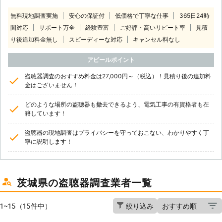
無料現地調査実施
安心の保証付
低価格で丁寧な仕事
365日24時
間対応
サポート万全
経験豊富
ご好評・高いリピート率
見積
り後追加料金無し
スピーディーな対応
キャンセル料なし
アピールポイント
盗聴器調査のおすすめ料金は27,000円～（税込）！見積り後の追加料
金はございません！
どのような場所の盗聴器も撤去できるよう、電気工事の有資格者も在
籍しています！
盗聴器の現地調査はプライバシーを守っておこない、わかりやすく丁
寧に説明します！
茨城県の盗聴器調査業者一覧
1~15（15件中）
絞り込み