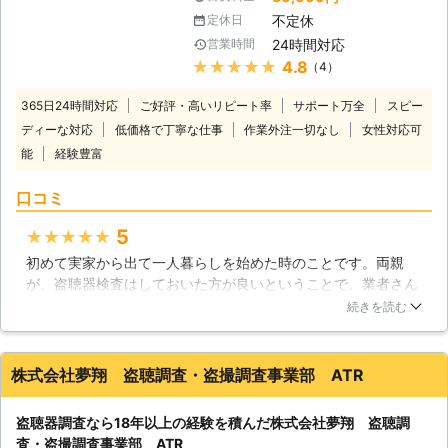
きているのか、どんなテレビを見た
す。
不定休
定休日
り、誰と何を話しているのかまでが筒
24時間対応
営業時間
抜けになり、それが犯罪行為につなが
★★★★★
4.8
（4）
っていくこともあります。また、対企
業の盗聴は、業務上重要な情報を盗み
365日24時間対応
ご好評・高いリピート率
サポート万全
スピー
出され、経営上の大きなリスクに発展
ディーな対応
低価格で丁寧な仕事
作業外注一切なし
女性対応可
することもあります。 【当社にお任
能
経験豊富
せください】 当社日本盗聴・盗撮相
談センターは、長年静岡県で盗聴器と
口コミ
盗撮の相談を受け付けてきました。電
子機器の技術の発展は、盗聴器の小型
5
★★★★★
化も促し、更に巧妙な手口を生み出し
つつあります。そういった変化にも追
初めて実家から出て一人暮らしを始めた時のことです。両親
随して、適格な調査を行うことが当社
が、盗聴器検査はしておいた方が良いということで、業者さん
の特徴です。これまでも、これから
にお願いしました。結果としては盗聴器は無かったのですが、
続きを読む
も、関東地方のお客様のために盗聴器
「こんなところまでも！」という所まで丁寧に調べて下さった
調査を行なっていきます。不安なこと
ので、安心して暮らすことが出来ています。女性の一人暮らし
があれば、いつでも私共へご相談くだ
は気を付け過ぎるという事はないと思います。盗聴バスターズ
株式会社夢翔 盗聴調査・盗撮調査事業部 ATR
さい。 【意外な手口】 盗聴器と言う
という名称もちょっと可愛らしくて好きですね。また引越しの
とマイクと発信機が付いているものと
際にはお願いしたいです。
盗聴器調査なら18年以上の経験を積んだ株式会社夢翔 盗聴調
いうイメージが強いのですが、近年は
神奈川県
綾瀬市
2016年12月22日
査・盗撮調査事業部 ATR