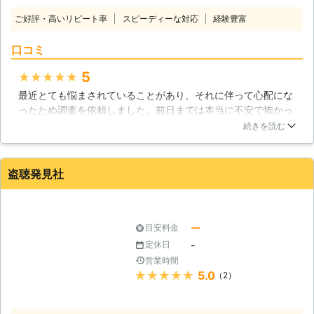
ご好評・高いリピート率
スピーディーな対応
経験豊富
口コミ
5
★★★★★
最近とても悩まされていることがあり、それに伴って心配にな
ったため調査を依頼しました。前日までは本当に不安で怖かっ
たんですが、来てくれたスタッフさんが明るく気さくな方で、
続きを読む
私への対応は優しく、でも調査は真剣にやってくれたのでとて
も救われました。結果的に何事もなく本当に一安心です。二度
あってほしくはないんですが、もし困ったことがあったらまた
盗聴発見社
こちらにお願いしたいです。
茨城県
日立市
2016年12月24日
ー
目安料金
-
定休日
営業時間
★★★★★
5.0
（2）