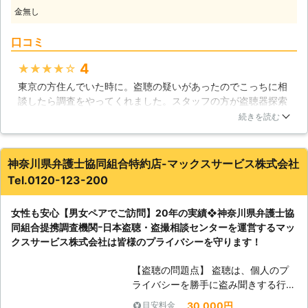
決することが可能です。どうぞ宜しく
金無し
して暮らすことは出来なくなってしま
お願い致します。
います。例えば、「聞かれてるかもし
口コミ
れないから」と家の中でコソコソ話し
たり、「見られてるかもしれないか
4
★★★★★
ら」とお化粧を外で行ったりしている
東京の方住んでいた時に。盗聴の疑いがあったのでこっちに相
と、体の中のストレスはドンドン溜ま
談したら調査をやってくれました。スタッフの方が盗聴器探索
っていく一方です。そんな生活が続く
機で部屋の隅々まで調べてくれて、私が住んでいた時に最初か
ことがないよう、盗撮・盗聴器調査は
続きを読む
らあった電話機のコンセントから発見されて驚きました。やは
是非「盗聴バスターズ」にお任せくだ
り都会だと、こういう物がある場合があるんですね。スタッフ
さい。株式会社シップは安心できるス
が言うにはコンセントの中は結構定番の盗聴器が隠れている場
ペース作りに徹底して作業を進めてま
神奈川県弁護士協同組合特約店-マックスサービス株式会社
所らしいです。
いります。 盗聴・盗撮の調査だけで
Tel.0120-123-200
なく、今までの経験から防犯的なアド
東京都
中央区
2016年11月30日
バイスもさせていただき、貴方のスト
女性も安心【男女ペアでご訪問】20年の実績❖神奈川県弁護士協
レスを解消いたします。お悩みの方、
同組合提携調査機関ｰ日本盗聴・盗撮相談センターを運営するマッ
一度ご連絡ください。また、調査料金
クスサービス株式会社は皆様のプライバシーを守ります！
以外で掛かることは一切ありません。
弊社は、全国一律調査料金を設定して
【盗聴の問題点】 盗聴は、個人のプ
おります。どうぞ、安心して「盗聴バ
ライバシーを勝手に盗み聞きする行為
スターズ」までご連絡ください。スタ
です。その人が何時から何時頃まで起
ッフ一同、心よりお待ちしておりま
30,000円
目安料金