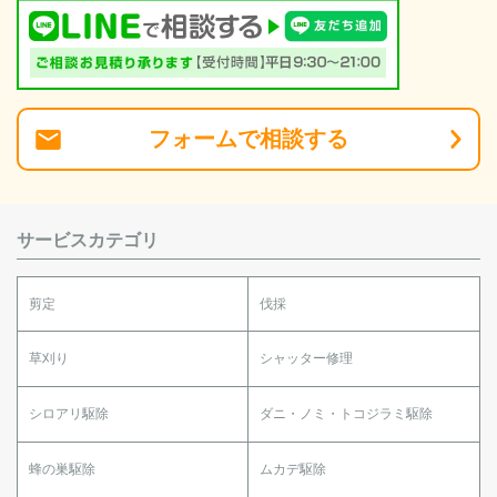
フォーム
で
相談
する
サービスカテゴリ
剪定
伐採
草刈り
シャッター修理
シロアリ駆除
ダニ・ノミ・トコジラミ駆除
蜂の巣駆除
ムカデ駆除