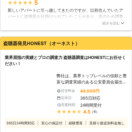
5
★★★★★
できます。 盗聴器調査・発見は
ご相談にも応じますのでご安心くださ
新しいアパートに引っ越してきたのですが、以前住んでいたア
22,000円（税込）からとなり、その
い。
パートに盗聴器を仕掛けられていたことがあり、念のため調査
他の調査も探偵業界相場の半額程度で
を依頼しました。見積もりを電話で済ますことが出来、盗聴器
調査いたします。また、盗聴器調査だ
続きを読む
の有無にかかわらず、見積もり以上の金額が掛からないという
けでなく、人探しや浮気調査など、幅
のに惹かれてこちらの業者を選びました。調査の結果、盗聴器
広いジャンルにも対応しております。
は見つからずホッと安心をすることが出来ました。きちんとし
お気軽に無料相談室(0120-783-132)
盗聴器発見HONEST（オーネスト）
た調査報告書も貰いましたし、盗聴器を仕掛けられないための
までお問い合わせください。年中無
アドバイス等も貰え、お願いして良かったと思います。
休・24時間受付対応可能です。 【あ
業界屈指の実績とプロの調査力 盗聴器調査はHONESTにお任せく
らゆる場所で調査】 一戸建てはもち
千葉県
松戸市
2016年12月15日
ださい！
ろん、集合住宅・店舗といった場所も
しっかりと調査いたします。 【探偵
弊社は、業界トップレベルの信頼と豊
業界最安】 調査を依頼すると、利用
富な調査実績のある公安委員会届出済
料金が非常に高額になることがありま
み、日本調査業協会に加盟している探
すが、「ラブ探偵事務所」は、探偵業
44,000円
目安料金
偵事務所です。 2006年より営業開始
界の相場以下となる明確な料金体系
365日対応
定休日
して年間約400件の調査を行っており
で、盗聴器発見調査や盗撮器発見調査
24時間受付
営業時間
ます。 盗聴というのは、とても卑劣
を依頼できます。
★★★★★
4.5
（6）
な犯罪です。個人のプライバシーを無
視して、様々な情報を聞き出そうとし
365日24時間対応
安心の保証付
経験豊富
見積り後追加料金無し
ます。興味本位だったり、ストーカー
目的だったり、あるいは遺産相続な