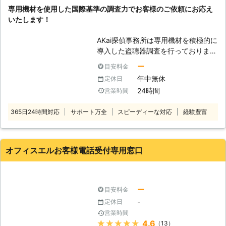
た、調査後のことがご不安な方も多い
なににどんなお金がかかるのか、お見
専用機材を使用した国際基準の調査力でお客様のご依頼にお応え
と存じます。 アミニィでは、調査後
積りはきちんと提示いたします。どん
いたします！
のアフターフォローの体制も万全で
なに些細なご質問でも構いませんの
す。ご不安なことがあれば何でもご相
で、ご不明な点はご遠慮なくお尋ねく
AKai探偵事務所は専用機材を積極的に
談ください。
ださい。
導入した盗聴器調査を行っておりま
す。盗聴器はどこにしかけられている
ー
目安料金
か分かりにくく、中には調査をしても
年中無休
定休日
発見しにくい特殊なタイプもありま
24時間
営業時間
す。 私どもでは専門資格と国際基準
の調査力を持つスタッフがお客様を困
365日24時間対応
サポート万全
スピーディーな対応
経験豊富
らせる盗聴器を発見いたしますので安
心してご依頼ください。 24時間年中
無休・お見積り無料でお客様のご依頼
を受け付け、ご利用しやすい価格のサ
オフィスエルお客様電話受付専用窓口
ービスをご提供いたします。 「盗聴
器がしかけられているかもしれない」
と不安なときは全国からの依頼に対応
できるAKai探偵事務所にお任せくださ
ー
目安料金
い。
-
定休日
営業時間
★★★★★
4.6
（13）