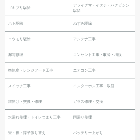
アライグマ・イタチ・ハクビシン
ゴキブリ駆除
駆除
ハト駆除
ねずみ駆除
コウモリ駆除
アンテナ工事
漏電修理
コンセント工事・取替・増設
換気扇・レンジフード工事
エアコン工事
スイッチ工事
インターホン工事・取替
鍵開け・交換・修理
ガラス修理・交換
水漏れ修理・トイレつまり工事
雨漏り修理
畳・襖・障子張り替え
バッテリー上がり