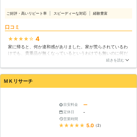
ご好評・高いリピート率
スピーディーな対応
経験豊富
口コミ
4
★★★★★
家に帰ると、何か違和感がありました。家が荒らされているわ
けでも、貴重品が無くなっているというわけでも無いのに何だ
ろうと思ったら、飾っているグラスの向きが変わっていたり本
続きを読む
棚に入っている本が微妙に動いているのです。怖くなって探偵
の方に相談したら、すぐに対応してくれました。調査の結果、
盗聴器が本棚の裏やキッチンから発見されたので、もしも調べ
ＭＫリサーチ
なかったらと思うと怖くなりました。
茨城県
水戸市
2016年12月25日
ー
目安料金
-
定休日
営業時間
★★★★★
5.0
（2）