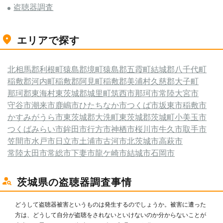
盗聴器調査
エリアで探す
北相馬郡利根町
猿島郡境町
猿島郡五霞町
結城郡八千代町
稲敷郡河内町
稲敷郡阿見町
稲敷郡美浦村
久慈郡大子町
那珂郡東海村
東茨城郡城里町
筑西市
那珂市
常陸大宮市
守谷市
潮来市
鹿嶋市
ひたちなか市
つくば市
坂東市
稲敷市
かすみがうら市
東茨城郡大洗町
東茨城郡茨城町
小美玉市
つくばみらい市
鉾田市
行方市
神栖市
桜川市
牛久市
取手市
笠間市
水戸市
日立市
土浦市
古河市
北茨城市
高萩市
常陸太田市
常総市
下妻市
龍ケ崎市
結城市
石岡市
茨城県の盗聴器調査事情
どうして盗聴器被害というものは発生するのでしょうか。被害に遭った
方は、どうして自分が盗聴をされないといけないのか分からないことが