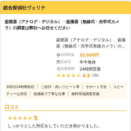
総合探偵社ヴェリテ
盗聴器（アナログ・デジタル）・盗撮器（無線式・光学式カメ
ラ）の調査は弊社へお任せください
盗聴器（アナログ・デジタル）、盗撮
器（無線式・光学式有線カメラ）の発
見調査を行います。 盗聴器・盗撮器
22,000円
目安料金
は日々進化しています。 盗聴・盗撮
年中無休
定休日
の可能性、何か思い当たる事はありま
24時間営業
営業時間
せんか？誰かに見られているような気
★★★★★
4.3
（10）
がする。何故か自分しか知りえない事
を、第三者が知っている。家（部屋）
365日24時間対応
ご好評・高いリピート率
サポート万全
スピー
の近くに不審な人や車を見かける様に
ディーな対応
低価格で丁寧な仕事
無料現地調査実施
なった。金銭や人間関係でトラブルを
抱えている。最近いたずら電話が頻繁
口コミ
にかかってくる様になった。電話中や
テレビを見ている時に、雑音やノイズ
5
★★★★★
が入る。最近引越しをしてきた。照明
しっかりとした対応をしていただき助かりました。
器具は前から取り付けられていたもの