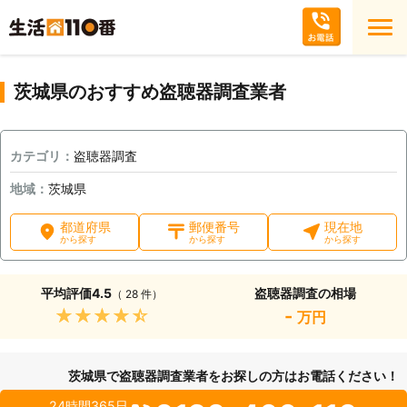
茨城県のおすすめ盗聴器調査業者
カテゴリ：
盗聴器調査
地域：
茨城県
都道府県
郵便番号
現在地
から探す
から探す
から探す
平均評価
4.5
盗聴器調査の相場
（ 28 件）
★★★★★
-
万円
茨城県で盗聴器調査業者をお探しの方はお電話ください！
24時間365日