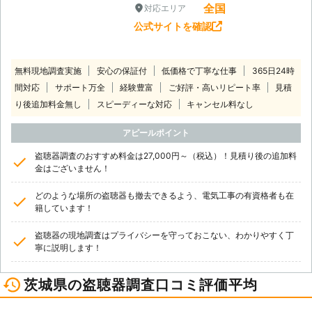
全国
対応エリア
公式サイトを確認
無料現地調査実施
安心の保証付
低価格で丁寧な仕事
365日24時
間対応
サポート万全
経験豊富
ご好評・高いリピート率
見積
り後追加料金無し
スピーディーな対応
キャンセル料なし
アピールポイント
盗聴器調査のおすすめ料金は27,000円～（税込）！見積り後の追加料
金はございません！
どのような場所の盗聴器も撤去できるよう、電気工事の有資格者も在
籍しています！
盗聴器の現地調査はプライバシーを守っておこない、わかりやすく丁
寧に説明します！
茨城県の盗聴器調査口コミ評価平均