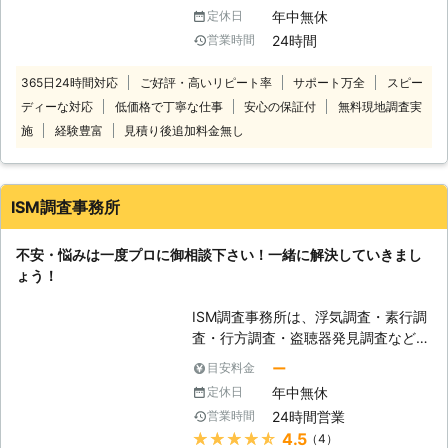
ことでしょう。 「もし、連絡してこ
時・服装・車両駐車位置などを決定し
年中無休
定休日
ちらの勘違いだったら恥ずかしいし、
てからお伺いします。 相談も無料で
24時間
営業時間
迷惑をかけてしまうのでは？」と思う
おこなっていますので、不安なことが
かもしれません。 しかし、本当に盗
ありましたらいつでもご相談を。 24
365日24時間対応
ご好評・高いリピート率
サポート万全
スピー
聴されているかどうかは調べてみなけ
時間365日お電話お待ちしておりま
ディーな対応
低価格で丁寧な仕事
安心の保証付
無料現地調査実
ればわからないものです。 不安な気
す。
持ちで日々を過ごすより、一度プロに
施
経験豊富
見積り後追加料金無し
調べてもらってはいかがでしょう？
盗聴器発見110番では盗聴器調査に詳
しいプロのスタッフが、作業をおこな
ISM調査事務所
います。 お客様の心情もしっかり理
解し、親切丁寧で確実な調査で不安を
不安・悩みは一度プロに御相談下さい！一緒に解決していきまし
解消します。 盗聴器に関して気にな
ょう！
ることがありましたら、一度お電話で
ご相談ください。 24時間365日ご相
ISM調査事務所は、浮気調査・素行調
談を無料で承っております。 お電話
査・行方調査・盗聴器発見調査など各
でのご相談が難しい方は、インターネ
種探偵調査を承っております。特に浮
ットからでも対応しておりますので、
ー
目安料金
気調査については皆様より高評価を頂
そちらからお気軽にお問い合せくださ
年中無休
定休日
いております。 【キャンペーン】 今
い。疑問点や要望などにスタッフがお
24時間営業
営業時間
なら50,000円分無料で、浮気・不倫
応えさせていただきます。 なお現地
★★★★★
4.5
（4）
調査いたしております。 ※お問い合わ
調査とお見積りは無料です。 お見積