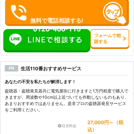
無料で電話相談する!
0120-466-110
フォーム
で
相
談
する
生活110番おすすめサービス
PR
あなたの不安を私たちが解消します！
盗聴器・盗聴発見器共に電気屋街に行きますと1万円程度で購入で
きますが、周波数や10cm以上近づいても作動しないものもあり、
あまりおすすめではありません。是非プロの盗聴器発見サービス
をご利用ください。
27,000円～（税
目安料金
込）