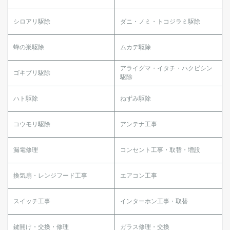
シロアリ駆除
ダニ・ノミ・トコジラミ駆除
蜂の巣駆除
ムカデ駆除
アライグマ・イタチ・ハクビシン
ゴキブリ駆除
駆除
ハト駆除
ねずみ駆除
コウモリ駆除
アンテナ工事
漏電修理
コンセント工事・取替・増設
換気扇・レンジフード工事
エアコン工事
スイッチ工事
インターホン工事・取替
鍵開け・交換・修理
ガラス修理・交換