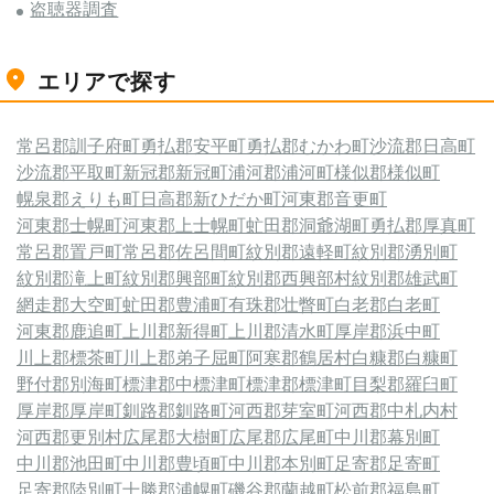
盗聴器調査
エリアで探す
常呂郡訓子府町
勇払郡安平町
勇払郡むかわ町
沙流郡日高町
沙流郡平取町
新冠郡新冠町
浦河郡浦河町
様似郡様似町
幌泉郡えりも町
日高郡新ひだか町
河東郡音更町
河東郡士幌町
河東郡上士幌町
虻田郡洞爺湖町
勇払郡厚真町
常呂郡置戸町
常呂郡佐呂間町
紋別郡遠軽町
紋別郡湧別町
紋別郡滝上町
紋別郡興部町
紋別郡西興部村
紋別郡雄武町
網走郡大空町
虻田郡豊浦町
有珠郡壮瞥町
白老郡白老町
河東郡鹿追町
上川郡新得町
上川郡清水町
厚岸郡浜中町
川上郡標茶町
川上郡弟子屈町
阿寒郡鶴居村
白糠郡白糠町
野付郡別海町
標津郡中標津町
標津郡標津町
目梨郡羅臼町
厚岸郡厚岸町
釧路郡釧路町
河西郡芽室町
河西郡中札内村
河西郡更別村
広尾郡大樹町
広尾郡広尾町
中川郡幕別町
中川郡池田町
中川郡豊頃町
中川郡本別町
足寄郡足寄町
足寄郡陸別町
十勝郡浦幌町
磯谷郡蘭越町
松前郡福島町