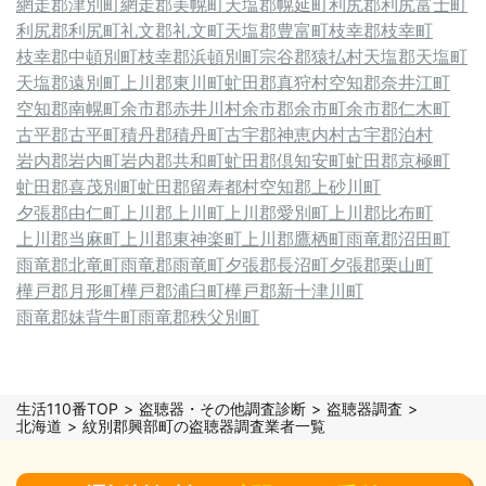
網走郡津別町
網走郡美幌町
天塩郡幌延町
利尻郡利尻富士町
利尻郡利尻町
礼文郡礼文町
天塩郡豊富町
枝幸郡枝幸町
枝幸郡中頓別町
枝幸郡浜頓別町
宗谷郡猿払村
天塩郡天塩町
天塩郡遠別町
上川郡東川町
虻田郡真狩村
空知郡奈井江町
空知郡南幌町
余市郡赤井川村
余市郡余市町
余市郡仁木町
古平郡古平町
積丹郡積丹町
古宇郡神恵内村
古宇郡泊村
岩内郡岩内町
岩内郡共和町
虻田郡倶知安町
虻田郡京極町
虻田郡喜茂別町
虻田郡留寿都村
空知郡上砂川町
夕張郡由仁町
上川郡上川町
上川郡愛別町
上川郡比布町
上川郡当麻町
上川郡東神楽町
上川郡鷹栖町
雨竜郡沼田町
雨竜郡北竜町
雨竜郡雨竜町
夕張郡長沼町
夕張郡栗山町
樺戸郡月形町
樺戸郡浦臼町
樺戸郡新十津川町
雨竜郡妹背牛町
雨竜郡秩父別町
生活110番TOP
盗聴器・その他調査診断
盗聴器調査
北海道
紋別郡興部町の盗聴器調査業者一覧