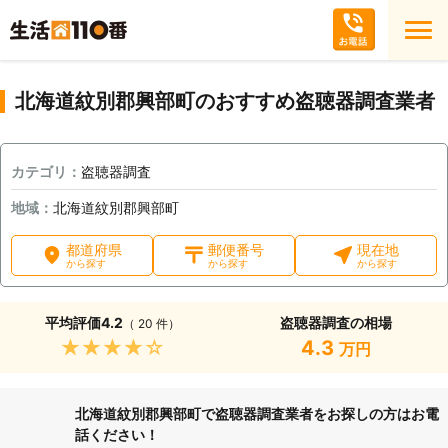
北海道紋別郡興部町のおすすめ盗聴器調査業者
カテゴリ：
盗聴器調査
地域：
北海道紋別郡興部町
都道府県
郵便番号
現在地
から探す
から探す
から探す
平均評価
4.2
盗聴器調査の相場
（ 20 件）
★★★★★
4.3
万円
北海道紋別郡興部町で盗聴器調査業者をお探しの方はお電
話ください！