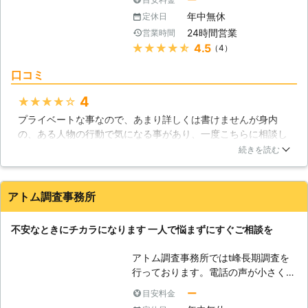
気調査については皆様より高評価を頂
そちらからお気軽にお問い合せくださ
年中無休
定休日
いております。 【キャンペーン】 今
い。疑問点や要望などにスタッフがお
24時間営業
営業時間
なら50,000円分無料で、浮気・不倫
応えさせていただきます。 なお現地
★★★★★
4.5
（4）
調査いたしております。 ※お問い合わ
調査とお見積りは無料です。 お見積
せの段階で即時契約していただいたお
り後のキャンセルも無料ですので、お
口コミ
客様に限ります。 【全国どこでも対
気軽にご依頼ください。 日本全国ど
応】 当事務所の持つ独自のネットワ
こからでもお電話をお受けしておりま
4
★★★★★
ークにより、北海道から沖縄まで全国
す。 ※対応エリア・加盟店・現場状況
プライベートな事なので、あまり詳しくは書けませんが身内
で調査が可能です。 遠方にお住まい
により、事前にお客様にご確認したう
の、ある人物の行動で気になる事があり、一度こちらに相談し
の方も、安心してご相談、ご依頼くだ
えで調査・見積もりに費用をいただく
ました。こういうのは、結構高額ですがお金にはかえられない
続きを読む
さい。 【料金設定・分割ＯＫ】 良心
場合がございます。
事だったので、2日くらいですがある人物の行動調査の方を依
的な価格設定。追加調査費用が発生す
頼しました。結局は、結果は黒か白かでいったら、白だったの
る際は、事前にお伝えしますので安心
で自分としては本当に肩の荷が降りました！少し高いですが便
して調査依頼していただけます。お支
アトム調査事務所
利で安心を買う意味ではいいと個人的には思います。
払い方法については担当相談員にご相
談下さい。 【秘密厳守】 当事務所と
東京都
新宿区
2016年11月30日
不安なときにチカラになります 一人で悩まずにすぐご相談を
の連絡は時間、方法ともに指定可能で
すので、一切バレることなく依頼・報
アトム調査事務所ではt峰長期調査を
告が可能です。 【相談・見積もり無
行っております。電話の声が小さくな
料】 お客様のいま現時点でわかるパ
ったり、ノイズが入ったりすることは
ー
目安料金
ートナーと浮気相手の情報をもとに、
ありませんか。気になる点が少しでも