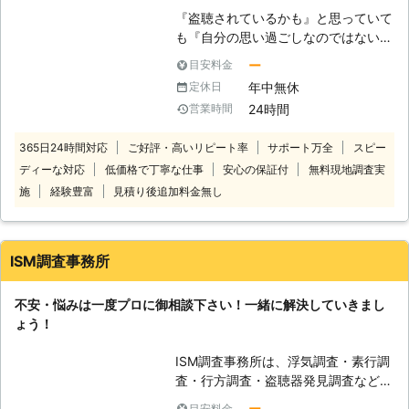
調査も引き受けておりますが、企業様
『盗聴されているかも』と思っていて
からも定期的に盗聴器調査をご依頼い
も『自分の思い過ごしなのではないの
ただいております。企業の大切な情報
か…』と確信を持てない方も多くいる
が外部に漏れてしまえば、ビジネスの
ー
目安料金
ことでしょう。 「もし、連絡してこ
損失だけではなく企業の信頼度まで被
年中無休
定休日
ちらの勘違いだったら恥ずかしいし、
害を受けてしまうのです。盗聴器調査
24時間
営業時間
迷惑をかけてしまうのでは？」と思う
をすることで企業様の情報管理のサポ
かもしれません。 しかし、本当に盗
ートをして、更に信頼も守っておりま
365日24時間対応
ご好評・高いリピート率
サポート万全
スピー
聴されているかどうかは調べてみなけ
す。 【通信傍受対策技士有資格技術
ディーな対応
低価格で丁寧な仕事
安心の保証付
無料現地調査実
ればわからないものです。 不安な気
者が対応】 盗聴器調査で利用する機
持ちで日々を過ごすより、一度プロに
施
経験豊富
見積り後追加料金無し
材は多数あります。広域受信機や、性
調べてもらってはいかがでしょう？
能の高い受信機を利用し、盗聴器が出
盗聴器発見110番では盗聴器調査に詳
す電波を見逃しません。そのためにも
しいプロのスタッフが、作業をおこな
担当スタッフは通信傍受対策技士の有
ISM調査事務所
います。 お客様の心情もしっかり理
資格です。このように万全の体制で盗
解し、親切丁寧で確実な調査で不安を
聴器調査を行っているからこそ、個人
不安・悩みは一度プロに御相談下さい！一緒に解決していきまし
解消します。 盗聴器に関して気にな
様からだけではなく企業様からもご相
ょう！
ることがありましたら、一度お電話で
談いただいているのです。
ご相談ください。 24時間365日ご相
ISM調査事務所は、浮気調査・素行調
談を無料で承っております。 お電話
査・行方調査・盗聴器発見調査など各
でのご相談が難しい方は、インターネ
種探偵調査を承っております。特に浮
ットからでも対応しておりますので、
ー
目安料金