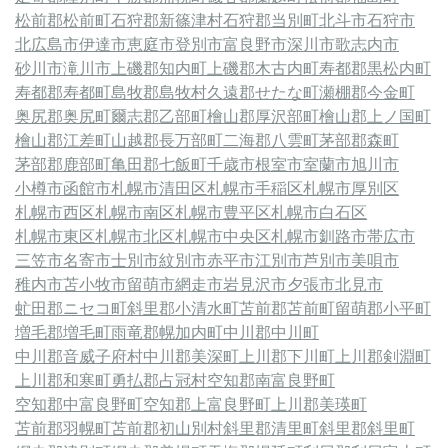
松前郡松前町
石狩郡新篠津村
石狩郡当別町
北斗市
石狩市
北広島市
伊達市
恵庭市
登別市
富良野市
深川市
歌志内市
砂川市
滝川市
上磯郡知内町
上磯郡木古内町
寿都郡黒松内町
寿都郡寿都町
島牧郡島牧村
久遠郡せたな町
瀬棚郡今金町
奥尻郡奥尻町
爾志郡乙部町
檜山郡厚沢部町
檜山郡上ノ国町
檜山郡江差町
山越郡長万部町
二海郡八雲町
茅部郡森町
茅部郡鹿部町
亀田郡七飯町
千歳市
根室市
室蘭市
旭川市
小樽市
函館市
札幌市清田区
札幌市手稲区
札幌市厚別区
札幌市西区
札幌市南区
札幌市豊平区
札幌市白石区
札幌市東区
札幌市北区
札幌市中央区
札幌市
釧路市
帯広市
三笠市
名寄市
士別市
紋別市
赤平市
江別市
芦別市
美唄市
稚内市
苫小牧市
留萌市
網走市
岩見沢市
夕張市
北見市
虻田郡ニセコ町
斜里郡小清水町
苫前郡苫前町
留萌郡小平町
増毛郡増毛町
雨竜郡幌加内町
中川郡中川町
中川郡音威子府村
中川郡美深町
上川郡下川町
上川郡剣淵町
上川郡和寒町
勇払郡占冠村
空知郡南富良野町
空知郡中富良野町
空知郡上富良野町
上川郡美瑛町
苫前郡羽幌町
苫前郡初山別村
斜里郡清里町
斜里郡斜里町