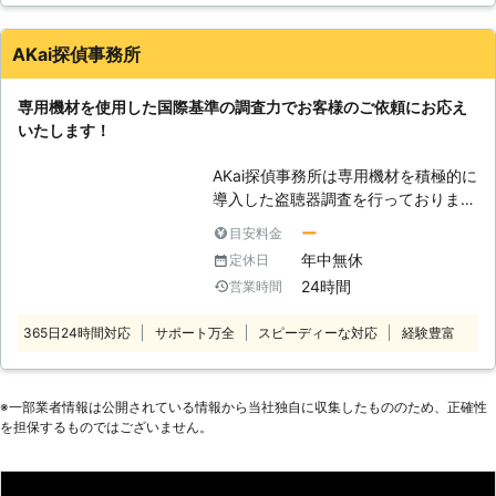
密保持、秘密厳守は当たり前、スタッ
フへの教育も徹底して行っておりま
AKai探偵事務所
す。 ◆24時間年中無休でご対応して
います お客さまのご相談には年中無
専用機材を使用した国際基準の調査力でお客様のご依頼にお応え
休、24時間対応が可能な体制をとっ
いたします！
ております。また、アフターフォロー
も万全。調査結果を活かしていただく
AKai探偵事務所は専用機材を積極的に
ためのご相談、各種専門家のご紹介な
導入した盗聴器調査を行っておりま
ども可能です。弊社を利用してよかっ
す。盗聴器はどこにしかけられている
たと思っていただける自信がありま
ー
目安料金
か分かりにくく、中には調査をしても
す。 ◆安心の料金設定 「調査会社は
年中無休
定休日
発見しにくい特殊なタイプもありま
やみくもにお金がかかる」と思ってい
24時間
営業時間
す。 私どもでは専門資格と国際基準
らっしゃいませんか？ワールドリサー
の調査力を持つスタッフがお客様を困
チ調査会社は、独自のネットワークで
365日24時間対応
サポート万全
スピーディーな対応
経験豊富
らせる盗聴器を発見いたしますので安
ムダのない調査を行うことができるの
心してご依頼ください。 24時間年中
で、お客さまのご負担を軽減すること
無休・お見積り無料でお客様のご依頼
ができます。また、契約時に説明のな
を受け付け、ご利用しやすい価格のサ
※⼀部業者情報は公開されている情報から当社独⾃に収集したもののため、正確性
かった費用は一切請求いたしません。
を担保するものではございません。
ービスをご提供いたします。 「盗聴
なににどんなお金がかかるのか、お見
器がしかけられているかもしれない」
積りはきちんと提示いたします。どん
と不安なときは全国からの依頼に対応
なに些細なご質問でも構いませんの