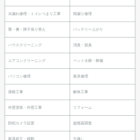
水漏れ修理・トイレつまり工事
雨漏り修理
畳・襖・障子張り替え
バッテリー上がり
ハウスクリーニング
消臭・脱臭
エアコンクリーニング
ペット火葬・葬儀
パソコン修理
家具修理
屋根工事
解体工事
外壁塗装・外壁工事
リフォーム
防犯カメラ設置
盗聴器調査
家具組立・移動
引越し