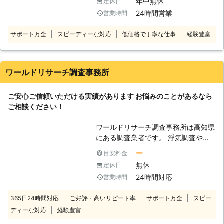
年中無休
定休日
調査方法を検討、無料でお見積もりい
あればお気軽にご相談ください。 盗
たします。 【調査力のある調査員】
24時間営業
営業時間
聴器は普段は目につかない場所にある
わたしたちは、尾行・撮影術から法令
ため、自分には関係ないものだと考え
順守守秘義務の徹底、厳しい現場で経
サポート万全
スピーディーな対応
低価格で丁寧な仕事
経験豊富
がちです。しかし、近年では秋葉原や
験を積んだプロ探偵集団です。裁判用
日本橋などにある店舗だけではなく通
証拠収集もお任せください。 【アフ
販でも盗聴器を入手することができる
ターケア】 浮気調査後、どうしたら
ようになりました。そのため誰でも簡
ワールドリサーチ調査事務所
いいかも、夫婦カウンセラーの資格を
単に入手出来てしまうのです。 盗聴
持った担当が無料でアドバイスを受け
器を仕掛ける人物はストーカーや盗聴
られる。 【24時間対応可能】 又、Ｉ
ご安心ご信頼いただける実績があります お悩みのことがあるなら
を楽しむマニアから、夫婦や友人など
ＳＭ調査事務所は年中無休の24時間
ご相談ください！
様々な場合が考えられます。いずれに
相談対応！全国規模での対応可能！
しても個人的な情報が洩れているのは
ワールドリサーチ調査事務所は高知県
気持ちがいいものではありません。私
にある調査業者です。 浮気調査やス
たちは盗聴器調査を通してご自宅を安
トーカー対策、家出人の捜索や盗聴器
心して過ごせる場所にするお手伝いを
ー
目安料金
などの発見調査など、各種調査をお受
しています。
無休
定休日
けしております。 ◆安心の実績 ワー
24時間対応
営業時間
ルドリサーチ調査会社は、調査業での
長年の経験から豊富な知識や広いネッ
365日24時間対応
ご好評・高いリピート率
サポート万全
スピー
トワークをもっております。数多くの
ディーな対応
経験豊富
お客さまのお悩みごとを解決してきた
実績はご安心いただけるものです。秘