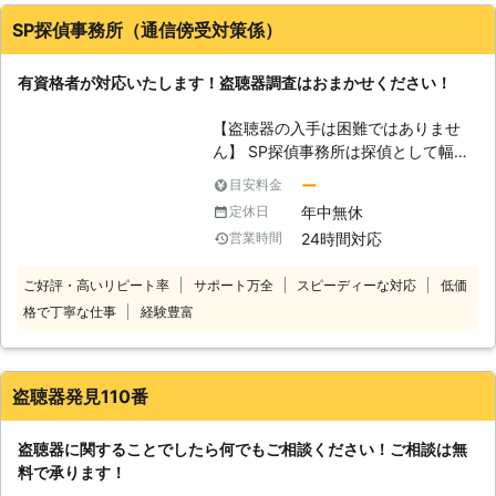
能ですので、もし、現在ご不安をお持
タッフが培ってきた知識と経験を駆使
ちでしたら一度ご相談ください。ま
SP探偵事務所（通信傍受対策係）
して盗聴器・盗撮器が仕掛けられてい
た、盗聴、盗撮発見器のレンタルも行
ないかをくまなく確認します。 予防
っていますので、お求めの際はお問い
有資格者が対応いたします！盗聴器調査はおまかせください！
対策として防犯機器の販売や定期的な
合わせください。
点検をご提案しています。 費用に関
【盗聴器の入手は困難ではありませ
しても明朗会計・追加料金なしをお約
ん】 SP探偵事務所は探偵として幅広
束していますので、ご安心ください。
く調査を行ってきました。その中で盗
また周囲に調査していることがバレな
ー
目安料金
聴器調査の経歴も長くあります。皆さ
いようにしてほしい際もお任せ。 日
年中無休
定休日
まも被害を受けているかもしれません
時・服装・車両駐車位置などを決定し
24時間対応
営業時間
のでお気を付けください。「自分は被
てからお伺いします。 相談も無料で
害に遭わないだろう」と思っている方
おこなっていますので、不安なことが
ご好評・高いリピート率
サポート万全
スピーディーな対応
低価
ほど、盗聴器の被害を受けてしまいま
ありましたらいつでもご相談を。 24
格で丁寧な仕事
経験豊富
す。意外かもしれませんが盗聴器の入
時間365日お電話お待ちしておりま
手は難しくありません。1年間に数十
す。
万台もの盗聴器が販売されているので
す。特にインターネットを利用すれば
盗聴器発見110番
簡単に手に入ります。だからこそ油断
をしてはいけないのです。 【企業か
盗聴器に関することでしたら何でもご相談ください！ご相談は無
らのご相談も受けております】 SP探
料で承ります！
偵事務所は個人のお客様からの盗聴器