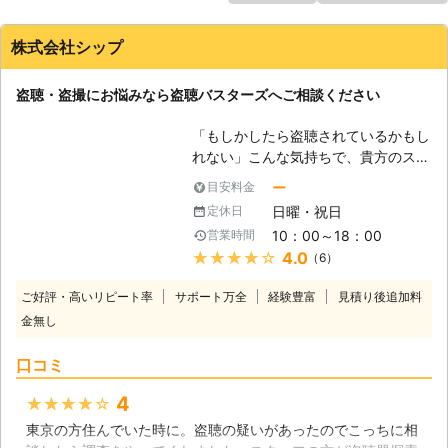
株式会社シップ
盗聴・盗撮にお悩みなら盗聴バスターズへご相談ください
「もしかしたら盗聴されているかもし
れない」こんな気持ちで、貴方のスト
レスは溜まってませんか？元々「日本
ー
目安料金
は治安が良い」という声がありました
日曜・祝日
定休日
が、近年、日本でも一歩外に出ればそ
10：00～18：00
営業時間
の陰りが出始めていますので、せめて
★★★★★
4.0
（6）
家の中くらい、安心して何も考えず過
ごせる居場所が必要です。 しかし、
ご好評・高いリピート率
サポート万全
経験豊富
見積り後追加料
もし盗聴・盗撮をされていると、安心
金無し
して暮らすことは出来なくなってしま
います。例えば、「聞かれてるかもし
口コミ
れないから」と家の中でコソコソ話し
たり、「見られてるかもしれないか
4
★★★★★
ら」とお化粧を外で行ったりしている
東京の方住んでいた時に。盗聴の疑いがあったのでこっちに相
と、体の中のストレスはドンドン溜ま