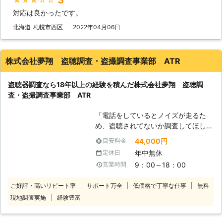
は一般的ではないですが、気づかない
対応は良かったです。
だけで設置されている可能性も十分に
考えられます。もし、心当たりがある
北海道
札幌市西区
2022年04月06日
場合や設置されていないか不安な場合
は弊社にご相談ください。 【盗聴器
について】 盗聴器には様々なタイプ
株式会社夢翔 盗聴調査・盗撮調査事業部 ATR
のものがあり、性能もそれぞれ違いま
す。しかし、設置に知識を必要としな
盗聴器調査なら18年以上の経験を積んだ株式会社夢翔 盗聴調
いため、誰でも取り付けることが出来
査・盗撮調査事業部 ATR
るのです。盗聴器が良く取り付けられ
ている場所は時計の裏や机、テレビの
「電話をしているとノイズが走るた
裏、照明などが挙げられます。また、
め、盗聴されてないか調査してほし
思いもよらない場所に取り付けられて
い」 「盗聴器調査をお願いしたい
いることもあります。例えばぬいぐる
44,000円
目安料金
が、費用面に不安がある」 「近隣に
みは取り付ける場所が無いように思え
年中無休
定休日
盗聴器調査をおこなっていると分から
ますが、ぬいぐるみの中に盗聴器を設
9：00～18：00
営業時間
ないようにしてほしい」 このような
置されるケースも報告されています。
ときは、盗聴器調査を専門としたATR
【お任せください】 弊社では、豊富
ご好評・高いリピート率
サポート万全
低価格で丁寧な仕事
無料
へ。 当店は盗聴・盗撮で困ってお
な知識と技術を持つスタッフが盗聴器
現地調査実施
経験豊富
り、どうしたらいいか分からないとお
調査を行います。発見しにくい場所の
悩みのお客様の味方です。 専門の機
盗聴器でも短時間で特定することが可
材を使い、18年以上の経験を持つス