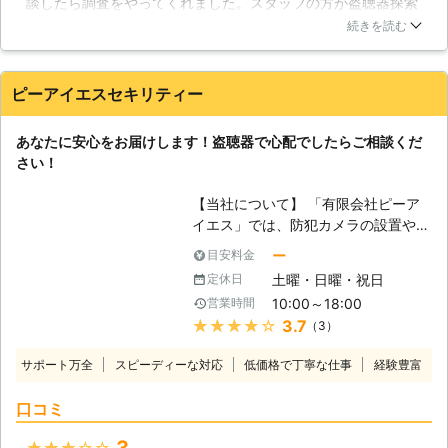
談したら調査をやってくれました。スタッフの方が盗聴器探索
っていく一方です。そんな生活が続く
機で部屋の隅々まで調べてくれて、私が住んでいた時に最初か
ことがないよう、盗撮・盗聴器調査は
続きを読む
らあった電話機のコンセントから発見されて驚きました。やは
是非「盗聴バスターズ」にお任せくだ
り都会だと、こういう物がある場合があるんですね。スタッフ
さい。株式会社シップは安心できるス
が言うにはコンセントの中は結構定番の盗聴器が隠れている場
ペース作りに徹底して作業を進めてま
ピーアイエスセキリティー
所らしいです。
いります。 盗聴・盗撮の調査だけで
なく、今までの経験から防犯的なアド
東京都
中央区
2016年11月30日
あなたに安心をお届けします！盗聴器で心配でしたらご相談くだ
バイスもさせていただき、貴方のスト
さい！
レスを解消いたします。お悩みの方、
一度ご連絡ください。また、調査料金
【当社について】 「有限会社ピーア
以外で掛かることは一切ありません。
イエス」では、防犯カメラの設置や盗
弊社は、全国一律調査料金を設定して
聴器調査などの業務を行っておりま
おります。どうぞ、安心して「盗聴バ
ー
目安料金
す。盗聴器は現在、1年間に何十万台
スターズ」までご連絡ください。スタ
土曜・日曜・祝日
定休日
も出回っていると言われており、小型
ッフ一同、心よりお待ちしておりま
10:00～18:00
営業時間
で高性能なものが多いので一度設置さ
す。
★★★★★
3.7
（3）
れてしまえば長期間盗聴されてしまい
ます。また、設置場所も巧妙化してい
サポート万全
スピーディーな対応
低価格で丁寧な仕事
経験豊富
るため、個人での発見が極めて困難で
す。有限会社ピーアイエスではそんな
口コミ
盗聴器を迅速に発見し皆様の不安を解
消、安心をご提供いたします。盗聴器
3
★★★★★