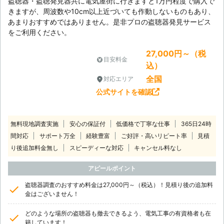
盗聴器・盗聴発見器共に電気屋街に行きますと1万円程度で購入で
きますが、周波数や10cm以上近づいても作動しないものもあり、
あまりおすすめではありません。是非プロの盗聴器発見サービス
をご利用ください。
27,000円～（税
目安料金
込）
全国
対応エリア
公式サイトを確認
無料現地調査実施
安心の保証付
低価格で丁寧な仕事
365日24時
間対応
サポート万全
経験豊富
ご好評・高いリピート率
見積
り後追加料金無し
スピーディーな対応
キャンセル料なし
アピールポイント
盗聴器調査のおすすめ料金は27,000円～（税込）！見積り後の追加料
金はございません！
どのような場所の盗聴器も撤去できるよう、電気工事の有資格者も在
籍しています！