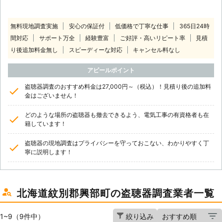
無料現地調査実施
安心の保証付
低価格で丁寧な仕事
365日24時
間対応
サポート万全
経験豊富
ご好評・高いリピート率
見積
り後追加料金無し
スピーディーな対応
キャンセル料なし
アピールポイント
盗聴器調査のおすすめ料金は27,000円～（税込）！見積り後の追加料
金はございません！
どのような場所の盗聴器も撤去できるよう、電気工事の有資格者も在
籍しています！
盗聴器の現地調査はプライバシーを守っておこない、わかりやすく丁
寧に説明します！
北海道紋別郡興部町の盗聴器調査業者一覧
1~9（9件中）
絞り込み