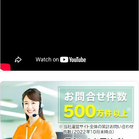
できるAKai探偵事務所にお任せくださ
で、ご不明な点はご遠慮なくお尋ねく
い。
ださい。