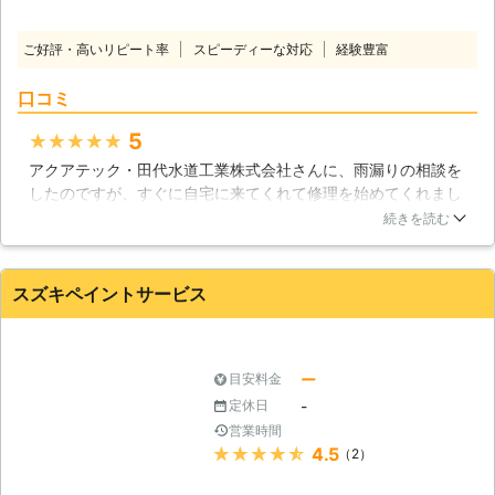
ご好評・高いリピート率
スピーディーな対応
経験豊富
口コミ
5
★★★★★
アクアテック・田代水道工業株式会社さんに、雨漏りの相談を
したのですが、すぐに自宅に来てくれて修理を始めてくれまし
た。雨漏りがある部屋が何部屋かあったのですが、きちんと屋
続きを読む
根の状態を確認してくれて、すべての部屋の雨漏りを直してく
れました。また色々と確認作業をしてくれて、雨漏りの修理を
終えてくれたので感謝でした。
スズキペイントサービス
秋田県
秋田市
2018年11月17日
ー
目安料金
-
定休日
営業時間
★★★★★
4.5
（2）