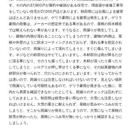
す。その内の37,900戸が腐朽や破損がある住宅で、増改築や改修工事等
をしていない住宅が27,000戸ほどあります。秋田県には台風による被害
はほとんどありませんが、ゲリラ豪雨による被害は発生します。ゲリラ
豪雨の雨量は、メーカーの想定外である事があるので、屋根の排水構造
では耐えられない事があります。そうなると、雨漏りが発生してしま
い、建物の内側が濡れることになってしまうのです。建物の内側は、屋
根や外壁のように防水コーティングされておらず、濡れる事を想定され
ていないので、雨漏りによって濡れてしまうと、すぐに傷んでしまいま
す。ネジなどの鉄部分はサビてしまいますし、木材部分は雨が降るたび
に湿る事になり、そのうち腐ってしまいます。木材が湿ったり腐ったり
してしまうと、シロアリが押し寄せてくる事になり、その結果建物の木
材部分が食べられて、穴だらけにされてしまいます。そうなってからで
は遅いので、雨漏りには注意しなければいけないのです。見えない場所
で雨漏りしている可能性もあるので、ゲリラ豪雨が過ぎ去った後に、室
内から異変を確認できなかったとしても、雨漏りのチェックは忘れずに
しておきましょう。秋田県は積雪が多い県なので、大雪にも注意しなけ
ればいけません。大雪の重さに耐えられず、屋根が歪みやヘコみが出て
しまうと、そこから雨漏りが発生してしまうので、大雪になって屋根の
除雪が終わったら、屋根にヘコみ等が無いかしっかりと確認するように
しましょう。