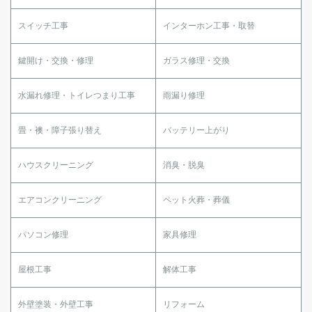
スイッチ工事
インターホン工事・取替
鍵開け・交換・修理
ガラス修理・交換
水漏れ修理・トイレつまり工事
雨漏り修理
畳・襖・障子張り替え
バッテリー上がり
ハウスクリーニング
消臭・脱臭
エアコンクリーニング
ペット火葬・葬儀
パソコン修理
家具修理
屋根工事
解体工事
外壁塗装・外壁工事
リフォーム