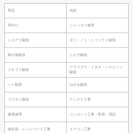
剪定
伐採
草刈り
シャッター修理
シロアリ駆除
ダニ・ノミ・トコジラミ駆除
蜂の巣駆除
ムカデ駆除
アライグマ・イタチ・ハクビシン
ゴキブリ駆除
駆除
ハト駆除
ねずみ駆除
コウモリ駆除
アンテナ工事
漏電修理
コンセント工事・取替・増設
換気扇・レンジフード工事
エアコン工事