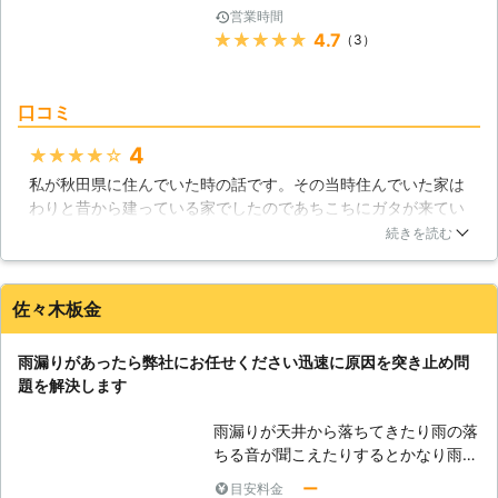
営業時間
★★★★★
4.7
（3）
口コミ
4
★★★★★
私が秋田県に住んでいた時の話です。その当時住んでいた家は
わりと昔から建っている家でしたのであちこちにガタが来てい
ました。そんな中で雨漏りが発生してしまってこれはもう頼む
続きを読む
しかないという事で業者を依頼する事にしました。当日来てく
れた作業員さんは、とても優しく分かりやすい説明と金額設定
をした上で作業してくれたので納得のいく修理になりました。
佐々木板金
秋田県
秋田市
2016年12月30日
雨漏りがあったら弊社にお任せください迅速に原因を突き止め問
題を解決します
雨漏りが天井から落ちてきたり雨の落
ちる音が聞こえたりするとかなり雨漏
りが進行している状態です。天井裏に
ー
目安料金