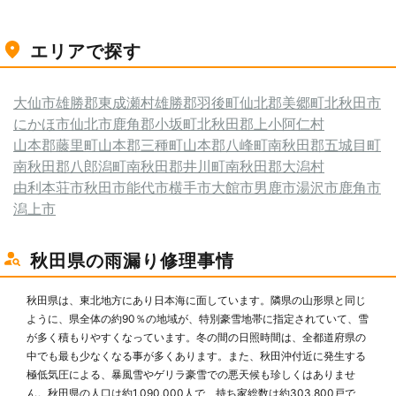
エリアで探す
大仙市
雄勝郡東成瀬村
雄勝郡羽後町
仙北郡美郷町
北秋田市
にかほ市
仙北市
鹿角郡小坂町
北秋田郡上小阿仁村
山本郡藤里町
山本郡三種町
山本郡八峰町
南秋田郡五城目町
南秋田郡八郎潟町
南秋田郡井川町
南秋田郡大潟村
由利本荘市
秋田市
能代市
横手市
大館市
男鹿市
湯沢市
鹿角市
潟上市
秋田県の雨漏り修理事情
秋田県は、東北地方にあり日本海に面しています。隣県の山形県と同じ
ように、県全体の約90％の地域が、特別豪雪地帯に指定されていて、雪
が多く積もりやすくなっています。冬の間の日照時間は、全都道府県の
中でも最も少なくなる事が多くあります。また、秋田沖付近に発生する
極低気圧による、暴風雪やゲリラ豪雪での悪天候も珍しくはありませ
ん。秋田県の人口は約1,090,000人で、持ち家総数は約303,800戸で