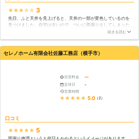
3
★★★★★
先日、ふと天井を見上げると、天井の一部が変色しているのを
見つけました。自宅は古いので、ついに雨漏りをしてしまった
かと悟り、すぐに業者さんに依頼しました。屋根の点検をして
続きを読む
もらうとやはり、穴が開いていたようです。業者さんが丁寧に
修繕してくださったため、これからは雨漏りの心配をする必要
がなくなり、安心しました。
セレノホーム有限会社佐藤工務店（横手市）
秋田県
秋田市
2016年12月27日
ー
目安料金
-
定休日
営業時間
★★★★★
5.0
（2）
口コミ
5
★★★★★
雨漏り修理というと何日もかかるというイメージがあります