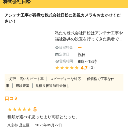
株式会社日松
アンテナ工事が得意な株式会社日松に監視カメラもおまかせくだ
さい！
私たち株式会社日松はアンテナ工事や
福祉器具の設置を行ってきた業者で
す。得意とするこれらの業務で多くの
ー
目安料金
方々のご依頼を達成してきました。今
祝日
定休日
回はこの2つの業務ではなく、別の業
8時～18時
営業時間
務も対応可能だということをお知らせ
★★★★★
4.7
（3）
いたします。株式会社日松が取り扱っ
ているのは電気設備ですので、電気工
ご好評・高いリピート率
スピーディーな対応
低価格で丁寧な仕
事も可能となっているのです。そのた
事
経験豊富
見積り後追加料金無し
めに様々な電気設備の設置が可能で
す。電気設備に何か困ったことがあり
口コミ
ましたら、株式会社日松にお問い合わ
せをいただければ対応可能となってお
5
★★★★★
ります。ぜひお気軽にお問い合わせく
種類が選べず思ったより高額となった。
ださい。 【監視カメラ設置もご依頼
ください】 監視カメラも電気設備で
東京都
足立区
2025年09月22日