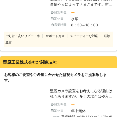
事情や人によってさまざまです。窃盗
やストーカーなどの犯罪抑止と証拠の
ー
目安料金
保存、車や外壁へのいたずら防止など
水曜
定休日
の、犯罪のリスクを軽減する効果が期
8：30～18：00
営業時間
待できます。そして監視カメラは、目
的に合わせて選ぶ必要があるのです。
ご好評・高いリピート率
サポート万全
スピーディーな対応
経験
暗いところでも撮影が可能な赤外線カ
豊富
メラや、侵入者にセンサーが反応する
窃盗対策に最適のセンサーカメラな
ど、目的に合わせることで効果も高ま
ります。監視カメラ設置をお考えな
栗原工業株式会社北関東支社
ら、地域密着でお客さまの快適な生活
をサポートする弊社にお任せくださ
お客様のご要望やご希望に合わせた監視カメラをご提案致しま
い。監視カメラのプロが丁寧に施工い
す。
たします。お客さまの快適で安全な生
活を、サポートさせていただきます。
監視カメラ設置をお考えになる理由は
様々ありますが、多くの場合は侵入や
窃盗などの犯罪抑止目的と、もしもの
ー
目安料金
時に証拠映像を保存する為です。 他
年中無休
定休日
にも駐車場の車へのイタズラ防止や、
営業時間は8時45分から17時半