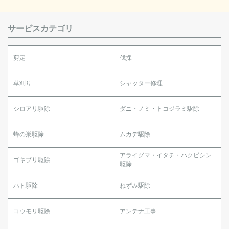
サービスカテゴリ
剪定
伐採
草刈り
シャッター修理
シロアリ駆除
ダニ・ノミ・トコジラミ駆除
蜂の巣駆除
ムカデ駆除
アライグマ・イタチ・ハクビシン
ゴキブリ駆除
駆除
ハト駆除
ねずみ駆除
コウモリ駆除
アンテナ工事