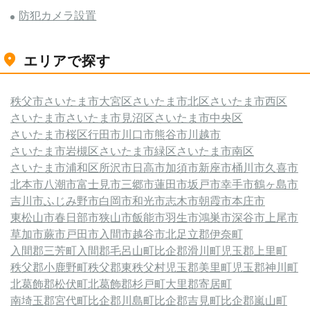
防犯カメラ設置
エリアで探す
秩父市
さいたま市大宮区
さいたま市北区
さいたま市西区
さいたま市
さいたま市見沼区
さいたま市中央区
さいたま市桜区
行田市
川口市
熊谷市
川越市
さいたま市岩槻区
さいたま市緑区
さいたま市南区
さいたま市浦和区
所沢市
日高市
加須市
新座市
桶川市
久喜市
北本市
八潮市
富士見市
三郷市
蓮田市
坂戸市
幸手市
鶴ヶ島市
吉川市
ふじみ野市
白岡市
和光市
志木市
朝霞市
本庄市
東松山市
春日部市
狭山市
飯能市
羽生市
鴻巣市
深谷市
上尾市
草加市
蕨市
戸田市
入間市
越谷市
北足立郡伊奈町
入間郡三芳町
入間郡毛呂山町
比企郡滑川町
児玉郡上里町
秩父郡小鹿野町
秩父郡東秩父村
児玉郡美里町
児玉郡神川町
北葛飾郡松伏町
北葛飾郡杉戸町
大里郡寄居町
南埼玉郡宮代町
比企郡川島町
比企郡吉見町
比企郡嵐山町