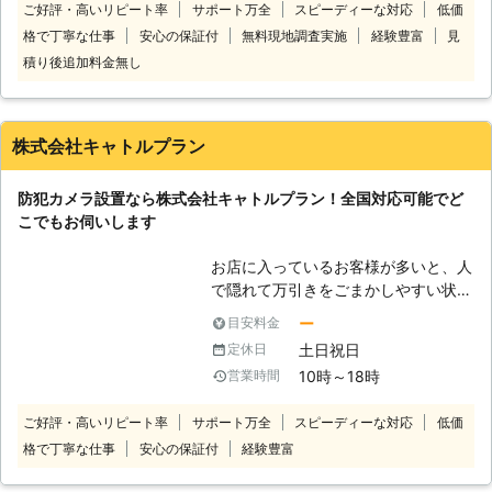
でしたら、是非一度当社までお問合せ
ご好評・高いリピート率
サポート万全
スピーディーな対応
低価
し、入念に現地調査をおこなってか
ください。お客様の立場に立ちまし
格で丁寧な仕事
安心の保証付
無料現地調査実施
経験豊富
見
ら、お客様に最適なプランをご提示い
て、親切・丁寧にサービスの提供に努
積り後追加料金無し
たします。 弊社はプロの防犯設備士
めております。ご不明な点等ございま
が防犯カメラ・セキュリティのシステ
したら、お気軽にご相談ください。犯
ム構築から機器の選定、取付・設置工
罪は待ってはくれません。事前に犯罪
事・保守メンテナンスまで一貫して自
に対する準備を万全にし、安全で快適
株式会社キャトルプラン
社で対応しております。取り扱い機
な生活を送る手助けをいたします。
器・施工実績の豊富さ・仕上がりの丁
防犯カメラ設置なら株式会社キャトルプラン！全国対応可能でど
寧さが弊社の強みです。 ぜひ弊社HP
こでもお伺いします
の設置事例をご覧ください。豊富な施
工実績が信頼の証です
お店に入っているお客様が多いと、人
で隠れて万引きをごまかしやすい状況
ができます。そのような状況であれ
ー
目安料金
ば、防犯カメラの目を盗んで万引きを
土日祝日
定休日
おこないやすくなるためです。 「万
10時～18時
営業時間
引きが増えて売り上げが厳しいなあ」
「防犯カメラを新しく設置したいよ」
ご好評・高いリピート率
サポート万全
スピーディーな対応
低価
出来たら性能のいい防犯カメラで、万
格で丁寧な仕事
安心の保証付
経験豊富
引きを改善したいもの。そんなときこ
そ、防犯カメラ取り付け業者の株式会