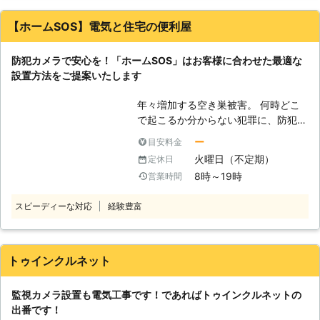
社キャトルプランの出番です。株式会
社キャトルプランは、防犯カメラ設置
【ホームSOS】電気と住宅の便利屋
のご依頼を承っております。 【株式
会社キャトルプランの強み】 株式会
防犯カメラで安心を！「ホームSOS」はお客様に合わせた最適な
社キャトルプランにはお客様から選ば
設置方法をご提案いたします
れる強みがございます。 ●豊富な品
揃えで、お客様のご要望に合わせた防
年々増加する空き巣被害。 何時どこ
犯カメラをご提案いたします 株式会
で起こるか分からない犯罪に、防犯カ
社キャトルプランの強みは高画質防犯
メラなどの防犯対策は欠かせません。
カメラやネットワーク方式の防犯カメ
ー
目安料金
「ホームSOS」では防犯カメラ設置の
ラなどの品揃えが豊富であるというこ
火曜日（不定期）
定休日
ご依頼を承っております。 防犯カメ
とです。また、防犯カメラの設置から
8時～19時
営業時間
ラが付いているだけで、空き巣犯は警
メンテナンスまでトータルサポートい
戒して立ち去っていく可能性がありま
たします。品揃え豊富な防犯カメラが
スピーディーな対応
経験豊富
す。 空き巣などの犯罪を未然に防ぐ
あるからこそお客様のご希望に応じた
ためにも、防犯カメラ設置は弊社にお
防犯カメラを設置できますよ。更にメ
まかせくださいませ。 ●見せる設
ンテナンスにも対応可能なので設置後
置、見せない設置という方法で適切な
のサポートも安心。 防犯カメラ設置
トゥインクルネット
防犯を 弊社がお客様に提供できる強
後、不具合が起こったときにもご相談
みとして挙げられるのが、適切な箇所
いただけます。 株式会社キャトルプ
監視カメラ設置も電気工事です！であればトゥインクルネットの
に設置する防犯カメラの提案です。弊
ランはお客様がご満足いただけるよう
出番です！
社では、見せるor見せない防犯カメラ
な施工をしたいと考えています。株式