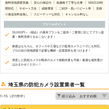
無料現地調査実施
安心の保証付
低価格で丁寧な仕事
365日24時
間対応
サポート万全
経験豊富
ご好評・高いリピート率
見積
り後追加料金無し
スピーディーな対応
キャンセル料なし
アピールポイント
55,000円～（税込）の基本プランをご提供！ご要望に応じてプラン提
案・無料見積りをおこないます！
家庭はもちろん、オフィスや工場などの監視カメラニーズにも対応。
プロの目の現地調査で必要な機材・設置箇所を見つけます！
用意した防犯カメラや既存のカメラ移動作業も可能！最適な場所選び
はおまかせください！
埼玉県の防犯カメラ設置業者一覧
1~15（211件中）
絞り込み