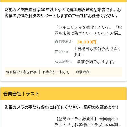
付時間は24時間365日休まず、受け
防犯カメラ設置歴は20年以上なので施工経験豊富な業者です。お
付けております。 緊急の場合でも、
客様のお悩み解決のサポートしますので当社にお任せください。
すぐに対応可能です。日本全国対応し
ておりますのでお気軽にご相談くださ
「セキュリティを強化したい」、「犯
い。 お客様のご要望にできうる限り
罪を未然に防ぎたい」といったお悩み
対応いたします。
は防犯カメラ設置することで解決でき
30,000円
目安料金
ます。 車の盗難や空き巣被害が自分
土日祝日も事前予約で承り
のお住まいのエリアで起きると不安で
定休日
ます。
すよね。そんな不安を取り除きたいの
事前予約で承ります。
営業時間
であれば防犯カメラ設置をおすすめし
ます。 防犯カメラを導入することで
低価格で丁寧な仕事
作業外注一切なし
経験豊富
犯罪抑止につながります。大切な家族
を犯罪から守るためにも防犯カメラの
導入を検討してみてはいかがでしょう
か。その際はせひ当社にお任せくださ
合同会社トラスト
い。 当社は、業界歴20年以上の防犯
カメラ設置業者です。これまでに培っ
監視カメラの事なら当社にお任せください！防犯力を高めます！
た経験でお客様のお悩み解決いたしま
す。防犯カメラの選び方が分からない
【監視カメラの必要性】 合同会社ト
ほか、予算内におさめたいなどご希望
ラストではお客様のトラブルの早期解