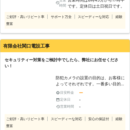
営業
外壁などへの落書き対策もあります。
時間
です。定休日は土日祝日です。
またストーカー行為に悩んでいる方に
とっては、その行為の抑止効果も期待
ご好評・高いリピート率
サポート万全
スピーディーな対応
経験
出来ますし留守中の家族やペットを見
豊富
守る為に設置をご検討されるお客様が
多いです。 弊社は埼玉県を中心にし
て監視カメラ設置を行っている会社
で、お客様からのご相談を頂ければす
有限会社関口電設工事
ぐに伺い、ご要望やご予算を詳しく聞
かせて頂きます。 知識と経験豊富な
セキュリティー対策をご検討中でしたら、弊社にお任せくださ
スタッフがお客様のお話を元に、最適
い！
な監視カメラを効果の最も高い場所に
設置させて頂きますので、お気軽にお
防犯カメラの設置の目的は、お客様に
問い合わせください。
よってそれぞれです。一番多い目的と
しては、侵入窃盗を防ぐという事で使
ー
目安料金
われています。侵入窃盗の被害件数
-
定休日
は、年々減少している傾向にはあると
-
営業時間
言われています。それでも全くなくな
っているわけではありませんので、各
ご好評・高いリピート率
スピーディーな対応
安心の保証付
経験
自が万全なセキュリティー対策を行う
豊富
事が重要です。監視カメラ設置によっ