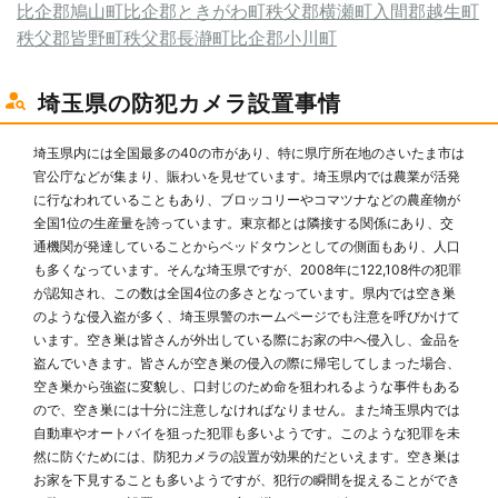
比企郡鳩山町
比企郡ときがわ町
秩父郡横瀬町
入間郡越生町
秩父郡皆野町
秩父郡長瀞町
比企郡小川町
埼玉県の防犯カメラ設置事情
埼玉県内には全国最多の40の市があり、特に県庁所在地のさいたま市は
官公庁などが集まり、賑わいを見せています。埼玉県内では農業が活発
に行なわれていることもあり、ブロッコリーやコマツナなどの農産物が
全国1位の生産量を誇っています。東京都とは隣接する関係にあり、交
通機関が発達していることからベッドタウンとしての側面もあり、人口
も多くなっています。そんな埼玉県ですが、2008年に122,108件の犯罪
が認知され、この数は全国4位の多さとなっています。県内では空き巣
のような侵入盗が多く、埼玉県警のホームページでも注意を呼びかけて
います。空き巣は皆さんが外出している際にお家の中へ侵入し、金品を
盗んでいきます。皆さんが空き巣の侵入の際に帰宅してしまった場合、
空き巣から強盗に変貌し、口封じのため命を狙われるような事件もある
ので、空き巣には十分に注意しなければなりません。また埼玉県内では
自動車やオートバイを狙った犯罪も多いようです。このような犯罪を未
然に防ぐためには、防犯カメラの設置が効果的だといえます。空き巣は
お家を下見することも多いようですが、犯行の瞬間を捉えることができ