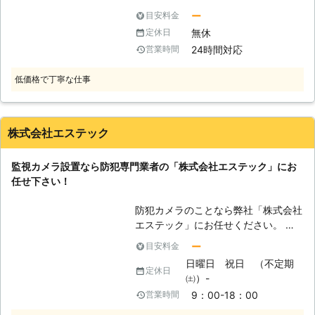
があればお聞かせください。お客様の
決を心がけております。当社では防犯
ー
目安料金
ご要望に合わせて最適なプランをご提
力向上の為に、監視カメラ設置をお勧
示させていただきます。
無休
定休日
めしております。監視カメラをいうも
24時間対応
営業時間
のはその名の通り周辺を常に監視する
カメラの事で、主に会社やお店などで
低価格で丁寧な仕事
頻繁に見かける事が多いと思います
が、最近では住宅や歩道などにも設置
をされるようになってきました。もち
ろん監視カメラ以外にも自宅のカギを
株式会社エステック
防犯性の高いものにしたり、ガラスを
防犯ガラスに交換するなどの防犯力を
監視カメラ設置なら防犯専門業者の「株式会社エステック」にお
高める方法は色々ございます。しか
任せ下さい！
し、それでも空き巣などの犯行にあっ
てしまうという方も少なからずいらっ
防犯カメラのことなら弊社「株式会社
しゃるのが現状です。監視カメラさえ
エステック」にお任せください。 弊
設置をしておけば、犯人特定の大きな
社は埼玉県さいたま市岩槻区に拠点を
決め手になるでしょう。 【監視カメ
ー
目安料金
構える、防犯カメラ・セキュリティシ
ラは当社にお任せください】 監視カ
日曜日 祝日 （不定期
ステムの専門業者です。埼玉県さいた
定休日
メラの設置というものはどこに依頼を
㈯）-
ま市を中心に、関東一円のお客様から
していいのか分からないのではないで
9：00-18：00
営業時間
の防犯カメラ設置のご依頼を承ってお
しょうか。監視カメラの設置をご検討
ります。 プロの防犯設備士がお伺い