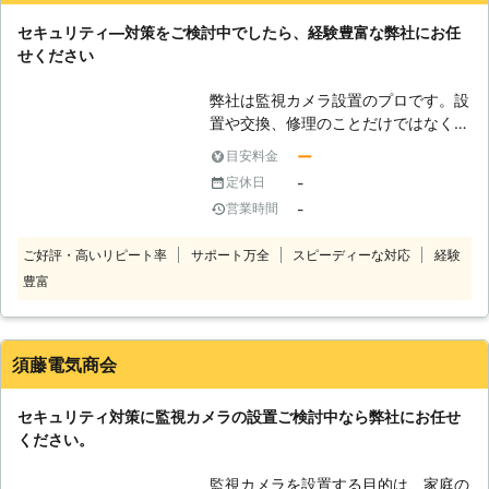
ティなサービスを実施しております。
セキュリティ―対策をご検討中でしたら、経験豊富な弊社にお任
お見積もりだけでも構いませんので、
せください
お気軽にお問い合わせくださいませ。
弊社は監視カメラ設置のプロです。設
置や交換、修理のことだけではなく、
もちろん防犯知識も兼ね備えておりま
ー
目安料金
すので、お客様の防犯上の不安なども
-
定休日
しっかりと伺った上で、目的用途に合
-
営業時間
わせた監視カメラの設置をご提案いた
します。多機能な最新式の監視カメラ
ご好評・高いリピート率
サポート万全
スピーディーな対応
経験
から、リーズナブルなタイプまで幅広
豊富
く取り揃えておりますので、ご予算や
ニーズに合った物がきっと見つかりま
す。設置に関しては電気工事の知識も
経験も有りますし、経験豊富なスタッ
須藤電気商会
フが揃っておりますので安心してお任
せください。料金は事前に現地スタッ
セキュリティ対策に監視カメラの設置ご検討中なら弊社にお任せ
フがお見積りをお出ししますので、ご
ください。
検討ください。
監視カメラを設置する目的は、家庭の