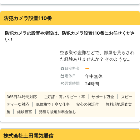
すので、監視カメラ設置も株式会社日
松にとっては対応可能な業務の1つで
す。皆さまの防犯のためにも私たちが
防犯カメラ設置110番
役立ちますので、こちらもどうぞお問
い合わせください。どういった監視カ
防犯カメラの設置や増設は、防犯カメラ設置110番にお任せくださ
メラ設置を希望されているのかをヒア
い！
リングさせていただきますので、その
通りの監視カメラを探し、設置をしま
空き巣や盗難などで、部屋を荒らされ
す。 【防犯性能が期待できます】 映
た経験ありませんか？ そのような被
像を残す監視カメラですが、その存在
害を再び出さないためにも、防犯カメ
に防犯性能があります。もし空き巣が
ー
目安料金
ラの設置を考えている人もいるのでは
入ろうとしている家で監視カメラがじ
年中無休
定休日
ないでしょうか。 そのよう時は防犯
っと見ていたら、そこに近づこうとは
24時間
営業時間
カメラ設置110番にお任せください！
思わないでしょう。こうした威圧の効
防犯カメラは設置されているだけで
果もありますので、監視カメラ設置に
365日24時間対応
ご好評・高いリピート率
サポート万全
スピー
も、防犯対策となります。 また、イ
は大きなメリットがあるのです。ただ
ディーな対応
低価格で丁寧な仕事
安心の保証付
無料現地調査実
タズラや空き巣の被害があった時に
し絶対的な効果ではありませんので、
は、証拠が残っていることも。 この
施
経験豊富
見積り後追加料金無し
監視カメラがあるからといってその他
ように、防犯カメラを設置することで
の防犯を疎かにしてはいけません。監
さまざまな効果を得ることができま
視カメラ設置をしつつ、その他の防犯
す。 もし、設置に悩んでおりました
面も強くしておきましょう。
株式会社土田電気通信
らお気軽にお問い合わせください。受