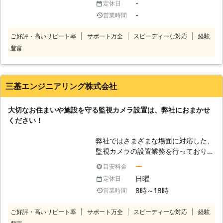
カメラを設置するのはいいけど、あと
-
定休日
マンションについても施行することが
こうした抑止の力もありますので、監
で高い料金を請求されたら怖い」
-
営業時間
できます。特に法人様の場合には、設
視カメラ設置をご希望になるのでした
「事前に料金をしっかり知ってから作
置箇所が複数箇所に及び、使用目的も
らトゥインクルネットまでお問い合わ
業をしてもらいたい」 確かに料金の
ご好評・高いリピート率
サポート万全
スピーディーな対応
経験
お客様によって様々です。そこで、熟
せください。もちろんこの監視カメラ
ことを知らずに作業を進められてしま
豊富
練のスタッフがお客様のご要望を的確
設置にも電気工事が必要ですので、ぜ
ったら、あとで高い金額を取られてし
に把握しながら、最適なサービスを提
ひ私たちにおまかせください。 【ダ
まうのではと不安になりますよね。悪
供いたします。設置目的の一例として
ミーカメラもご利用ください】 全て
徳な業者ですと、勝手に作業を進めて
は、防犯対策はもちろんのこと、来客
の監視カメラを本物にする必要性はあ
三基エンジニアリング株式会社
あとで高額な料金を請求されることも
の人数把握や商品管理、または外出先
りません。外見だけは同じで、中身は
あるでしょう。 弊社は安心の事前見
からの状況確認など多岐に渡ります。
何もないダミーカメラというものがあ
積りをおこなっている業者です。事前
大切なお住まいや施設を守る監視カメラ設置は、弊社におまかせ
不安な点もあるかと思いますのでお気
ります。これは一見すると監視カメラ
に見積りをご提示してから作業に入り
ください！
軽にご相談ください。
にしか見えないものですので、本物の
ます。お客様がご納得しない作業は一
監視カメラの代わりにもなります。こ
切いたしませんので、ぜひ安心してご
弊社ではさまざまな場面に対応した、
れと本物の監視カメラを併用すること
利用いただけたらと思います。 ●終
監視カメラの設置業務を行っておりま
により、油断した相手を撮影すること
わりに 防犯カメラを設置すること
す。一般家庭やマンションの防犯はも
も可能です。どうぞダミーカメラもご
ー
目安料金
で、お客様の生活に強い防犯力が加わ
ちろんのこと、オフィスや工場での不
利用ください。
日曜
定休日
ります。空き巣の被害に遭ってからで
審者対策や従業員の管理、駐車場での
8時～18時
営業時間
は、悔やんでも悔やみきれません。ぜ
トラブル対策など、多くの状況に適切
ひ「ホームSOS」に防犯カメラ設置を
に対処いたします。 監視カメラと言
ご好評・高いリピート率
サポート万全
スピーディーな対応
経験
ご依頼くださいませ。
っても色々なタイプがあります。設置