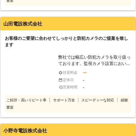
豊富
場所の環境や用途に合わせた製品をお
選びいただくことが重要です。セキュ
リティが心配だけれど何を導入したら
良いのか分からないという方には、カ
山田電設株式会社
メラ選びのアドバイスも行っていま
す。お気軽にご相談いただければ幸い
お客様のご要望に合わせてしっかりと防犯カメラのご提案を致し
です。予算が限られているお客様に
ます
は、コストをできるだけ抑えたプラン
のご提案もいたします。
弊社では幅広い防犯カメラを取り扱っ
ております。監視カメラ設置において
は場所も重要となります。いくら高性
ー
目安料金
能なカメラを用意していたとしても、
-
定休日
場所が的確でなければ効果を発揮しに
-
営業時間
くくなってしまいます。弊社にはどの
場所にどういった防犯カメラを設置す
ご好評・高いリピート率
サポート万全
スピーディーな対応
経験
れば良いのかという知識があります。
豊富
そのため、有効な手段で設置を行うこ
とが出来ています。お客様に満足して
いただけるようにサービスに努めてお
りますので、よろしくお願い致しま
小野寺電設株式会社
す。リーズナブルな価格でハイクオリ