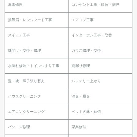
漏電修理
コンセント工事・取替・増設
換気扇・レンジフード工事
エアコン工事
スイッチ工事
インターホン工事・取替
鍵開け・交換・修理
ガラス修理・交換
水漏れ修理・トイレつまり工事
雨漏り修理
畳・襖・障子張り替え
バッテリー上がり
ハウスクリーニング
消臭・脱臭
エアコンクリーニング
ペット火葬・葬儀
パソコン修理
家具修理