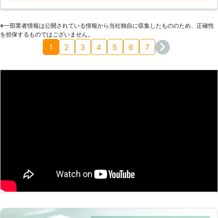
て、その犯罪抑止をすることが出来ま
すし、証拠保存をすることにもつなが
り犯罪検挙の役にも立っています。
※⼀部業者情報は公開されている情報から当社独⾃に収集したもののため、正確性
弊社では目的に合わせて設置場所など
を担保するものではございません。
もアドバイスいたしますし、最適なカ
1
2
3
4
5
6
7
メラをご提案いたします。まずはご相
談いただければと思います。