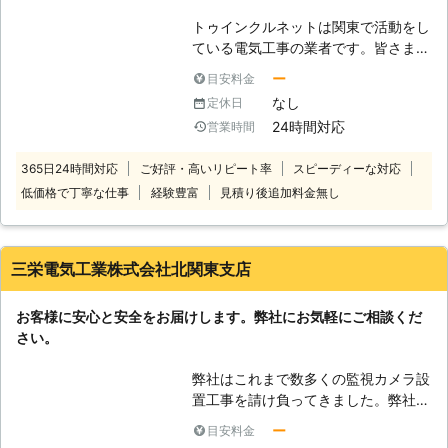
の設置方法という二通りの設置方法を
会社キャトルプランの防犯カメラ設置
トゥインクルネットは関東で活動をし
提案しています。 見せる設置という
で、万引きが止まり安心してお店を経
ている電気工事の業者です。皆さまの
のはあえて玄関先などの見えやすい場
営できる環境を手に入れてみません
ご自宅にある電気設備はぜひ私たちト
所にカメラを設置することで、空き巣
ー
目安料金
か。
ゥインクルネットにおまかせくださ
犯に気付かれるようにいたします。カ
なし
定休日
い。電気工事の確かな知識、技術を有
メラの存在に気付いた空き巣犯は、証
24時間対応
営業時間
している私たちだからこそ対応可能な
拠が残る恐怖から立ち去るのです。
場面もでてきます。電気関係の作業で
見せない設置というのは、空き巣犯に
365日24時間対応
ご好評・高いリピート率
スピーディーな対応
必要になりましたら、ぜひお呼びくだ
見えないような位置や角度に防犯カメ
低価格で丁寧な仕事
経験豊富
見積り後追加料金無し
さい。電気工事に慣れている私たちの
ラを設置する方法です。計画的ないた
的確な作業で、すぐに皆さまのご依頼
ずら/不法投棄/ペット被害などの直接
を達成します。 【監視カメラも設置
的な被害の犯人と特定することに向い
中】 一般住宅にも監視カメラを設置
ています。 弊社は主に、この二つの
三栄電気工業株式会社北関東支店
することができるとご存知でしたでし
方法で防犯アドバイスをいたします。
ょうか。もし知らなかったのでした
その他にも、防犯カメラの種類・価格
お客様に安心と安全をお届けします。弊社にお気軽にご相談くだ
ら、設置を考えてみてはいかがでしょ
などご不明な点がございましたら、お
さい。
うか。監視カメラ設置によって、皆さ
気軽にお問い合わせください。 ●安
まの家に頼もしい監視人ができますの
心の事前見積り！お客様に納得いただ
弊社はこれまで数多くの監視カメラ設
で、考えてみる価値はあるのではない
いてから作業に入ります お客様には
置工事を請け負ってきました。弊社の
でしょうか。また住宅以外にもゴミ捨
こういった、不安を抱えている人はい
強みとして、個人様のお宅の工事だけ
て場などに設置をすると、違法のゴミ
ー
目安料金
らっしゃらないでしょうか。 「防犯
でなく法人様の事務所や工場、そして
捨てがなくなることが期待できます。