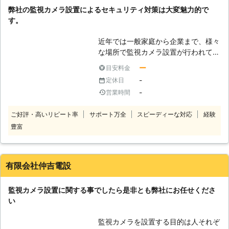
ているので、予算も含めて一緒に選ば
カメラを設置すれば、侵入窃盗を企む
弊社の監視カメラ設置によるセキュリティ対策は大変魅力的で
せていただきます。 住まいの中だけ
者を寄せ付けないだけでなく、録画機
す。
ではなく外にもこうした対策は必要な
能により犯人を特定することが可能と
時代であり、防犯カメラは暮らしを守
なります。監視カメラ設置作業をご希
近年では一般家庭から企業まで、様々
る1つの対策です。
望であれば、私たち有限会社デジタル
な場所で監視カメラ設置が行われてい
マックスへお任せ下さい。徹底的な証
ます。防犯カメラとして様々な活躍を
ー
目安料金
拠を確保する監視カメラの性能を、最
するほか、安全のために利用するとい
大限に活かした設置方法で、お客様の
-
定休日
う考え方もあり、お客様ごとに目的を
住宅をより安全な環境へとするお手伝
-
営業時間
もって取り付けられる傾向が増えつつ
いをさせて頂きます。
あるというのが実情です。弊社ではそ
ご好評・高いリピート率
サポート万全
スピーディーな対応
経験
の様なニーズに対応してきた数多くの
豊富
実績があり、ノウハウを活用して様々
なセキュリティ対策の方法についてご
相談を行っております。様々な設置の
経験があるからこそ、それがお客様に
有限会社仲吉電設
とっては貴重なアドバイスにつながる
ことが少なくありません。現在抱えて
監視カメラ設置に関する事でしたら是非とも弊社にお任せくださ
いる問題に対してどのように対応する
い
と効果的であるかを実績に基づいて説
明することが可能です。
監視カメラを設置する目的は人それぞ