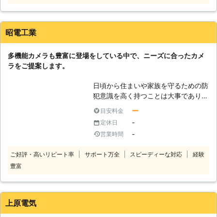
大型店舗用の500万画素poeカメラの
るまでに、防犯設備が普及されていっ
設置からサポートまで幅広く、また格
たことから、犯罪認知件数はほとんど
安にてご対応しております。 ・夜間
の地域で減少傾向にありますが、近年
昭電工業
の監視用として駐車場に監視カメラを
の痛ましい事件が報道で取り上げられ
設置したい。 ・防犯対策としてマン
ていることから、大きな被害が多発し
ションに監視カメラを設置したい。
多機能カメラも豊富に登場をしている中で、ニーズに合ったカメ
ているため、より一層の防犯を行うこ
など、お気軽にお申し付けください。
ラをご提案します。
とが必要となっています。 【あらゆ
弊社一同、お客様のご依頼をお待ちし
る防犯製品を】 住宅の防犯を求める
ております。 ご質問やご要望がござ
日頃から住まいや家族を守るための防
声が多くなっていったことを背景に、
いましいたら、お気軽にお問合せくだ
犯意識を高く持つことは大事であり、
さまざまな防犯製品が開発されてきま
さい。
サポート役の一つとして住まいに防犯
した。防犯ガラスや防犯鍵などの登場
ー
目安料金
カメラを設置するのは前向きなことで
により、住宅への被害が軽減されてき
-
定休日
す。 弊社では高い防犯カメラの知識
たと言えるでしょう。しかし、それら
-
営業時間
を持つ、設置に関わるプロ会社として
に加えてより高い防犯をご希望される
皆様に貢献をしています。 安心して
場合、監視カメラを設置されることを
ご好評・高いリピート率
サポート万全
スピーディーな対応
経験
平穏な毎日を送るためにもカメラを設
お薦めします。 【監視カメラは動か
豊富
置するのは心強い守りになりますし、
ぬ証拠】 住宅を被害から守る防犯製
お客様の不安に耳を傾けて適切なカメ
品は、確かに被害を回避するためにも
ラをご提案することが可能です。 シ
とても有効な働きを見せてくれます。
ンプルなタイプから録画機能付きやあ
しかし、犯行に及んだ犯人を捕まえな
上原電気
らゆる高機能の防犯カメラも登場をし
い限り、不安は無くなりません。監視