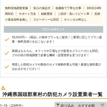
無料現地調査実施
安心の保証付
低価格で丁寧な仕事
365日24時
間対応
サポート万全
経験豊富
ご好評・高いリピート率
見積
り後追加料金無し
スピーディーな対応
キャンセル料なし
アピールポイント
55,000円～（税込）の基本プランをご提供！ご要望に応じてプラン提
案・無料見積りをおこないます！
家庭はもちろん、オフィスや工場などの監視カメラニーズにも対応。
プロの目の現地調査で必要な機材・設置箇所を見つけます！
用意した防犯カメラや既存のカメラ移動作業も可能！最適な場所選び
はおまかせください！
沖縄県国頭郡東村の防犯カメラ設置業者一覧
1~15（23件中）
絞り込み