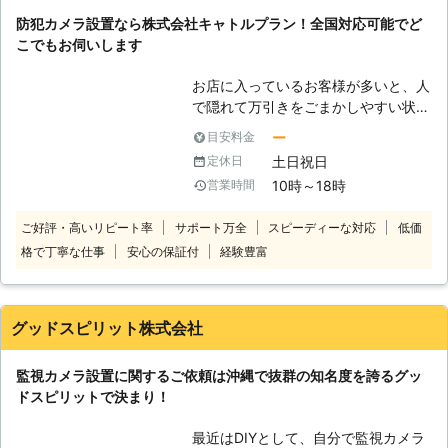
か。 監視カメラ設置をおこなうと不
防犯カメラ設置なら株式会社キャトルプラン！全国対応可能でど
審者にとって「監視されている」とい
こでもお伺いします
う意識が高まり、犯罪の抑止につなが
りやすいとされています。また、万が
お店に入っているお客様が多いと、人
一犯罪がおこっても証拠を監視カメラ
で隠れて万引きをごまかしやすい状況
の映像へ残すことができます。 しか
ができます。そのような状況であれ
し、自分で監視カメラ設置をおこなお
ー
目安料金
ば、防犯カメラの目を盗んで万引きを
うとしても、監視カメラは適切な場所
土日祝日
定休日
おこないやすくなるためです。 「万
へ設置して設定をおこなわなければ、
10時～18時
営業時間
引きが増えて売り上げが厳しいなあ」
効果が出にくいものです。 どうやっ
「防犯カメラを新しく設置したいよ」
て監視カメラ設置をおこなったらいい
ご好評・高いリピート率
サポート万全
スピーディーな対応
低価
出来たら性能のいい防犯カメラで、万
かよくわからない。そんなときに、株
格で丁寧な仕事
安心の保証付
経験豊富
引きを改善したいもの。そんなときこ
式会社スピードラインがお力添えをい
そ、防犯カメラ取り付け業者の株式会
たします。 株式会社スピードライン
社キャトルプランの出番です。株式会
は、沖縄県にお住まいのお客様を中心
社キャトルプランは、防犯カメラ設置
に監視カメラ設置のご依頼を承ってい
グッドスピリット株式会社
のご依頼を承っております。 【株式
る防犯カメラの専門店です。 株式会
会社キャトルプランの強み】 株式会
社スピードラインの理念は、「法人、
監視カメラ設置に関するご依頼は沖縄で抜群の知名度を誇るグッ
社キャトルプランにはお客様から選ば
個人、個人事業主どなたにも最高の商
ドスピリットで決まり！
れる強みがございます。 ●豊富な品
品を提供します」というもの。沖縄一
揃えで、お客様のご要望に合わせた防
安い価格で防犯カメラをご提供できる
最近はDIYとして、自分で監視カメラ
犯カメラをご提案いたします 株式会
ように努めるだけでなく、お客様のニ