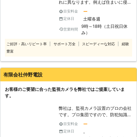
れに異なります。例えば住まいに侵入
して窃盗する犯罪を防ぐ事や、或いは
ー
目安料金
窃盗の被害を受けた際に証拠を記録に
土曜各週
定休日
残しておいて、捜査用の解析に使用さ
9時～18時（土日祝日休
れます。弊社では監視カメラに関する
営業時間
み）
専門知識を保有し、多くの施工実績を
持つプロフェッショナルのスタッフが
ご好評・高いリピート率
サポート万全
スピーディーな対応
経験
対応させて頂きますので、お客様の要
豊富
望に合った最適な仕様をご提案できま
す。また監視カメラ設置に際しては、
鮮明な画像データを残せる高解像度の
カメラを選定したり、或いは監視カメ
有限会社仲野電設
ラの向きや見え方などの調整も対応さ
せて頂いておりますので、お気軽にご
お客様のご要望に合った監視カメラを弊社ではご提案していま
相談ください。
す。
弊社は、監視カメラ設置のプロの会社
です。プロ集団ですので、防犯知識も
もちろん兼ね備えています。最近の犯
ー
目安料金
罪傾向に基づいて最適な防犯対策につ
。
定休日
いて考え、最新の防犯設備の勉強も行