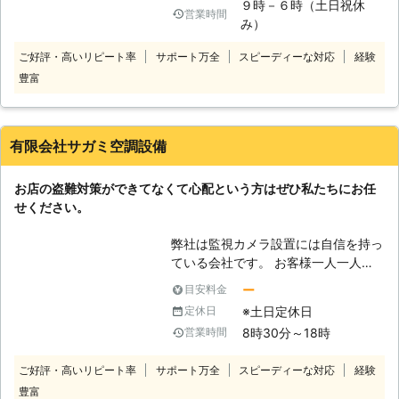
９時－６時（土日祝休
なっております。日々、防犯設備は進
営業時間
み）
化していますが、プロ集団ですから最
新設備に関してのご相談も承ります。
ご好評・高いリピート率
サポート万全
スピーディーな対応
経験
お客様のご家庭や事務所などをどのよ
豊富
うにして守るべきか、いろいろな不安
を抱えていませんか。そのことを詳し
くお伝えください。目的や用途に合わ
せた監視カメラの設置をご提案いたし
有限会社サガミ空調設備
ます。どのようなことでも構いませ
ん。お客様の防犯上のお悩みを解決し
お店の盗難対策ができてなくて心配という方はぜひ私たちにお任
ますので、お気軽にご連絡ください。
せください。
弊社は監視カメラ設置には自信を持っ
ている会社です。 お客様一人一人の
ご要望に合わせて納得のいく設置が出
ー
目安料金
来るように心がけて努力致します。
※土日定休日
定休日
一般住宅から店舗・工場・ビルなどの
8時30分～18時
営業時間
業務用まで、幅広い建物を対象に、空
調設備工事の設置を行っています。
ご好評・高いリピート率
サポート万全
スピーディーな対応
経験
大型の建物ではなくても一般住宅でも
豊富
きちんとご対応させていただきます。