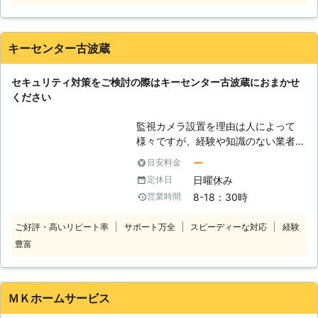
当社では、ただ安く取り付けるだけで
はなく、お客様に納得していただく為
に美観、耐久性をしっかりと重視した
キーセンター古波蔵
工事を丁寧に行わないさせていただき
ます。 お見積もりも無料でできます
セキュリティ対策をご検討の際はキーセンター古波蔵におまかせ
ので、気になることなどございました
ください
らお問い合わせください。
監視カメラ設置を理由は人によって
様々ですが、経験や知識のない業者は
その違いを軽視してしまいがちです。
ー
目安料金
キーセンター古波蔵はセキュリティ対
日曜休み
定休日
策のプロフェッショナルとして、お客
8-18：30時
営業時間
様のご予算とご要望にあわせた最適な
設置プランをご提案いたします。 設
ご好評・高いリピート率
サポート万全
スピーディーな対応
経験
置費用に関しましてもリーズナブルな
豊富
金額で、スピーディーかつ丁寧な作業
を行うことを心がけておりますので、
監視カメラの設置をご検討の際はぜひ
私どもキーセンター古波蔵にご相談く
ＭＫホームサービス
ださい、弊社自慢の経験豊富な熟練ス