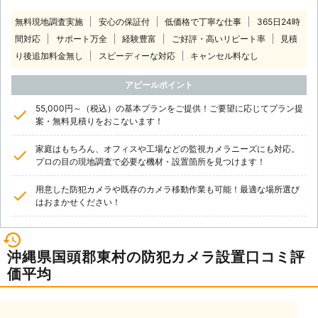
無料現地調査実施
安心の保証付
低価格で丁寧な仕事
365日24時
間対応
サポート万全
経験豊富
ご好評・高いリピート率
見積
り後追加料金無し
スピーディーな対応
キャンセル料なし
アピールポイント
55,000円～（税込）の基本プランをご提供！ご要望に応じてプラン提
案・無料見積りをおこないます！
家庭はもちろん、オフィスや工場などの監視カメラニーズにも対応。
プロの目の現地調査で必要な機材・設置箇所を見つけます！
用意した防犯カメラや既存のカメラ移動作業も可能！最適な場所選び
はおまかせください！
沖縄県国頭郡東村の防犯カメラ設置口コミ評
価平均