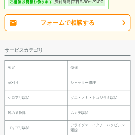
フォーム
で
相談
する
サービスカテゴリ
剪定
伐採
草刈り
シャッター修理
シロアリ駆除
ダニ・ノミ・トコジラミ駆除
蜂の巣駆除
ムカデ駆除
アライグマ・イタチ・ハクビシン
ゴキブリ駆除
駆除