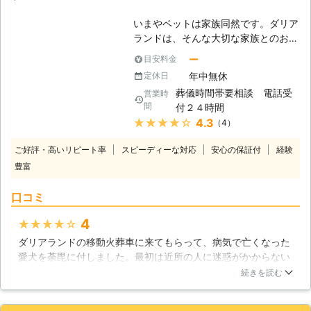
客様のお別れをサポートします ペッ
いまやペットは家族同然です。ダリア
ト火葬をお願いするなら、しっかりと
ランドは、そんな大切な家族とのお別
した知識と技術をもった人にお願いし
れのお手伝いをさせていただくペット
たい。 そんなお客様に安心していた
ー
目安料金
葬儀の会社です。お亡くなりになった
だける、特徴として弊社のスタッフは
年中無休
定休日
ペットちゃんのご自宅まで火葬車で伺
動物葬祭ディレクターという資格をも
葬儀時間帯要相談 電話受
営業時
い、お別れのセレモニーを行ったあ
っています。 この資格試験には、火
間
付２４時間
と、火葬車にて火葬を行います。ご自
葬の安全な作業方法・収骨方法・燃焼
★★★★★
4.3
（4）
宅でのセレモニーになりますので、心
計算・動物火葬場の基本構造といった
ゆくまでお別れを惜しんでいただけま
ペット火葬に関する知識が問われるの
ご好評・高いリピート率
スピーディーな対応
安心の保証付
経験
す。また、できる限りお客様のご要望
です。そのため、弊社のスタッフはお
豊富
にお応えし、大切な家族を亡くされた
客様のペット火葬を最善の形でサポー
悲しみに寄り添うことを第一に考えて
トできる自信があります。ぜひ安心し
口コミ
います。 これまでたくさんの幸せな
て、ご相談くださいませ ●完全個別
時間をくれた小さな家族との大切なお
火葬でペットちゃんとの一対一でお別
4
★★★★★
別れの時を、ぜひ、弊社にサポートさ
れを ペット火葬と聞いたら、合同埋
ダリアランドの移動火葬車に来てもらって、病気で亡くなった
せてください。
葬をおこなっているところが多いと聞
愛犬を荼毘に付しました。最初は近所の人に迷惑がかからない
いたのだけど、大事な家族のお別れは
かと少し心配だったのですが、音も煙もほとんど出なかったの
続きを読む
一対一でおこないたいです。確かにこ
で安心しました。また、写真入りのペット用仏壇も作ってもら
れが最後になるので、気の済むまでペ
ったので、これでずっと愛犬を供養し続けることができます。
ットちゃんと対峙してあげたいという