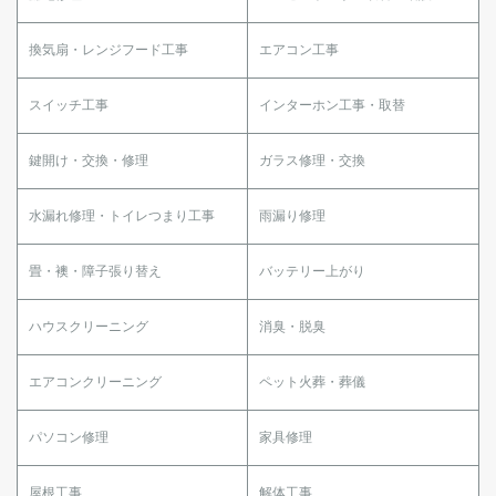
換気扇・レンジフード工事
エアコン工事
スイッチ工事
インターホン工事・取替
鍵開け・交換・修理
ガラス修理・交換
水漏れ修理・トイレつまり工事
雨漏り修理
畳・襖・障子張り替え
バッテリー上がり
ハウスクリーニング
消臭・脱臭
エアコンクリーニング
ペット火葬・葬儀
パソコン修理
家具修理
屋根工事
解体工事