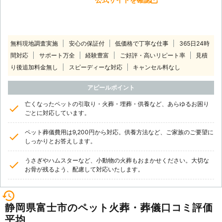
無料現地調査実施
安心の保証付
低価格で丁寧な仕事
365日24時
間対応
サポート万全
経験豊富
ご好評・高いリピート率
見積
り後追加料金無し
スピーディーな対応
キャンセル料なし
アピールポイント
亡くなったペットの引取り・火葬・埋葬・供養など、あらゆるお困り
ごとに対応しています。
ペット葬儀費用は9,200円から対応。供養方法など、ご家族のご要望に
しっかりとお答えします。
うさぎやハムスターなど、小動物の火葬もおまかせください。大切な
お骨が残るよう、配慮して対応いたします。
静岡県富士市のペット火葬・葬儀口コミ評価
平均