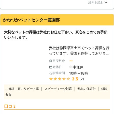
儀をおこなえるように努めさせていた
てこちらにお任せしようということになりました。家族が揃う
とがありましたらお申しつけ下さい。
続きを読む
だきますので、ぜひご利用くださいま
のが夜でしたので、遅い時間になってしまいましたが丁寧に対
せ。 ●終わりに 最後のお別れをしっ
応していただけました。手厚く供養してくださって感謝してい
かりしてあげることでペットちゃんは
ます。家族皆、お別れを告げる事ができました。
かねづかペットセンター霊園部
心置きなく、旅立つことが可能です。
静岡県
富士市
2016年11月24日
傷心のなかで、ペット火葬をおこなう
大切なペットの葬儀は弊社にお任せ下さい。真心をこめてお手伝
のはとても辛いことかもしれません
いいたします。
が、あとで後悔をしないためにもしっ
かりとおこなってあげましょう。
弊社は静岡県富士市でペット葬儀を行
「株式会社カーベル」は、最後のお別
っています。霊園も保持しております
れを可能なかぎりお手伝いさせていた
ので亡くなった後の供養なども併せて
だきます。ぜひご利用をご検討くださ
ー
目安料金
行っております。 大切な家族の一員
いませ。
年中無休
定休日
であるペットが急にいなくなった喪失
10時～18時
営業時間
感はいかばかりかとお察しいたしま
★★★★★
3.5
（2）
す。まずは飼い主様がありがとうの感
謝の気持ちをペットに伝え、しっかり
ご好評・高いリピート率
スピーディーな対応
安心の保証付
経験
と送り出すことが大切ではないでしょ
豊富
うか。きちんとお別れができるように
スタッフ一同飼い主様の気持ちに寄り
口コミ
添って納得のいく葬儀のお手伝いをい
たしますので、何なりとお申しつけ下