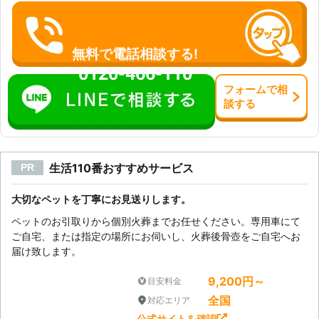
無料で電話相談する!
0120-466-110
フォーム
で
相
談
する
生活110番おすすめサービス
PR
大切なペットを丁寧にお見送りします。
ペットのお引取りから個別火葬までお任せください。専用車にて
ご自宅、または指定の場所にお伺いし、火葬後骨壺をご自宅へお
届け致します。
9,200円～
目安料金
全国
対応エリア
公式サイトを確認