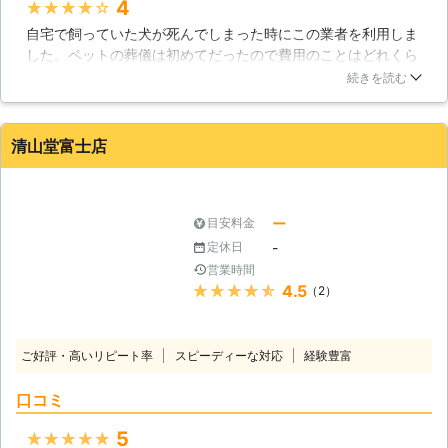
4
★★★★★
さい。 ひとつひとつの工程の細部ま
自宅で飼っていた犬が死んでしまった時にこの業者を利用しま
できちんと心配りをさせていただいて
した。ペットの葬儀は初めてだったので費用のことはどれくら
おりますので、在りし日のペットを共
いかあまりわからなかったのですが、じぶんが思っていた費用
に偲ばせていただきたいと思います。
続きを読む
よりも安くて満足しています。葬儀のほうも何事もなく安泰に
終わりましたので、よい業者さんだったと思います。対応も非
常に良かったと思います。
清山堂富士店
静岡県
富士市
2016年11月28日
ー
目安料金
-
定休日
営業時間
★★★★★
4.5
（2）
ご好評・高いリピート率
スピーディーな対応
経験豊富
口コミ
5
★★★★★