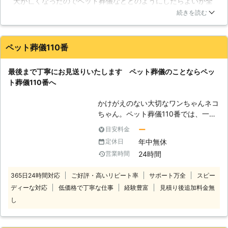
犬が亡くなったのでペット葬儀などどのようにしたらよいか全
ずつ葬儀する「個別葬儀」とに大きく
くわからず、メモリアルパークさんに相談しました。担当の方
分けられます。当店での火葬は、全て
続きを読む
がとても親切で丁寧にいろいろと説明してもらえたので本当に
「個別火葬」にて行います。そのた
感謝です。他を経験したことがないので比べることは出来ませ
め、最期の時まで大事なペットと共に
んが、メモリアルパークさんのおかげで心のこもった葬儀を行
過ごすことができるのです。火入れか
ペット葬儀110番
う事が出来たと思います。
らご拾骨までお立会いしていただくこ
とができます。 【個別納骨堂】 当店
静岡県
沼津市
2016年12月31日
最後まで丁寧にお見送りいたします ペット葬儀のことならペッ
の納骨堂は、全て個室になっていま
ト葬儀110番へ
す。個室内にはご遺骨だけでなく、生
前の思い出の品などを納めていただく
かけがえのない大切なワンちゃんネコ
ことも可能です。事前にご連絡いただ
ちゃん。ペット葬儀110番では、一緒
ければ、いつでもお仔様との再会を果
に過ごした楽しい思い出と共に亡くな
ー
目安料金
たすことができるのです。 【お気軽
ったペットが安らかな旅立ちができる
に相談を】 どれだけ心構えをしてい
年中無休
定休日
よう、最後まで丁寧にお見送りさせて
ても、いざペットが亡くなってしまう
24時間
営業時間
いただきます。 大切な家族だからこ
と動揺することは避けられません。ペ
そ最後は心に残る最高な葬儀を。ご家
ットとの死別は何度も経験することも
365日24時間対応
ご好評・高いリピート率
サポート万全
スピー
族のことを考えた低価格のペット葬儀
少ないため、どうすればいいのかわか
ディーな対応
低価格で丁寧な仕事
経験豊富
見積り後追加料金無
をご提供いたします！ またペット葬
らないという方も多いでしょう。気持
儀に関して、何かご不安なことや分か
し
ちよくペットとのお別れができるよう
らないことがありましたら、何でもご
に、私たちがサポートいたします。相
質問ください。 24時間365日対応さ
談だけでも構いません。お気軽にどう