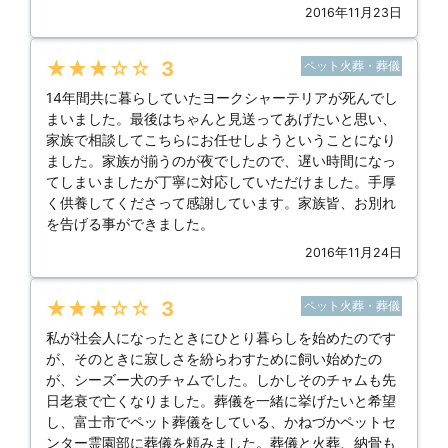
2016年11月23日
★★★★★
3
ペット火葬・葬儀
14年間共に暮らしていたヨークシャーテリアが死んでし
まいました。最後はちゃんと見送ってあげたいと思い、
家族で相談してこちらにお任せしようということになり
ました。家族が揃うのが夜でしたので、遅い時間になっ
てしまいましたが丁寧に対応していただけました。手厚
く供養してくださって感謝しています。家族皆、お別れ
を告げる事ができました。
2016年11月24日
★★★★★
3
ペット火葬・葬儀
私が社会人になったときにひとり暮らしを始めたのです
が、そのときに寂しさを紛らわすために飼い始めたの
が、シーズー犬のチャムでした。しかしそのチャムも先
日老衰で亡くなりました。葬儀を一緒に挙げたいと希望
し、富士市でペット葬儀をしている、かねづかペットセ
ンター霊園部に葬儀を頼みました。葬儀と火葬、納骨も