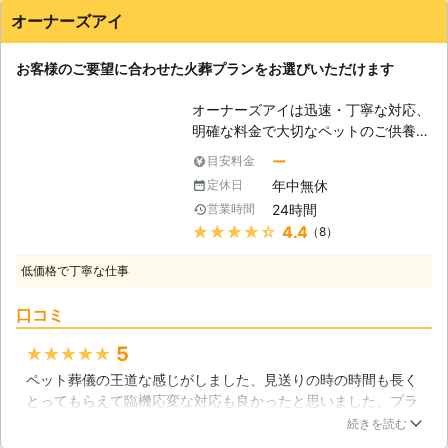
せていただいておりますので深夜でも
ぞ。
オーナーズアイ
早朝でも対応可能です。 専門の相談
員が親切丁寧な対応で、お客様のお悩
お客様のご要望に合わせた火葬プランをお選びいただけます
みを解決するお手伝いをいたします。
最短15分でのお伺いも可能です。 全
オーナーズアイは迅速・丁寧な対応、
国に数多くの加盟店が提携しています
明確な料金で大切なペットのご供養・
ので、北海道から沖縄まで日本全国ど
お見送りをサポートします。 【当社
こでも対応します。 【お客様満足度
ー
目安料金
のこだわり】 オーナーズアイでは最
99％以上！】 ペット火葬のプロがお
年中無休
定休日
愛のペットの旅立ちを大切に見送るた
客様の心情を理解し、常に真摯な対応
24時間
営業時間
め、ペット葬儀において合同火葬は行
でお客様第一のサポートを心掛けてお
★★★★★
4.4
（8）
っておりません。訪問火葬車でご自宅
ります。 一つ一つの工程の細部にま
にお伺いし、完全個別火葬を行いま
で心を配らせたお見送りを提供いたし
低価格で丁寧な仕事
す。特別な炉を搭載したペット専門の
ますので、お任せください。
火葬車を使用しますので、遠方の霊園
口コミ
を探すことなくしっかりとしたペット
葬儀ができます。個別火葬ですので、
5
★★★★★
お骨が他のお宅のペットと混ざる事も
ペット葬儀の王道な感じがしました、見送りの時の時間も長く
ございません。また、お時間は2時間
とってもらえて臨機応変な対応も良かったと思いました、プラ
から3時間程度と短時間で済み、忙し
ンもそれぞれありました。価格帯はリーズナブルな部類に入る
いご家族の方も安心してスケジュール
続きを読む
と思いましたね。大きさ問わず依頼が出来るので大型犬も大丈
を組む事ができます。 【当社だから