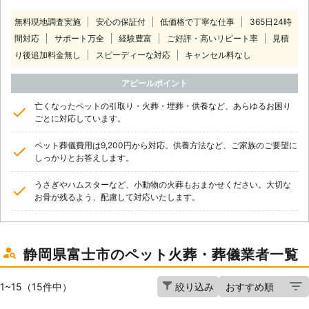
無料現地調査実施
安心の保証付
低価格で丁寧な仕事
365日24時
間対応
サポート万全
経験豊富
ご好評・高いリピート率
見積
り後追加料金無し
スピーディーな対応
キャンセル料なし
アピールポイント
亡くなったペットの引取り・火葬・埋葬・供養など、あらゆるお困り
ごとに対応しています。
ペット葬儀費用は9,200円から対応。供養方法など、ご家族のご要望に
しっかりとお答えします。
うさぎやハムスターなど、小動物の火葬もおまかせください。大切な
お骨が残るよう、配慮して対応いたします。
静岡県富士市のペット火葬・葬儀業者一覧
1~15（15件中）
絞り込み