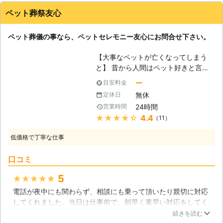
ペット葬祭友心
ペット葬儀の事なら、ペットセレモニー友心にお問合せ下さい。
【大事なペットが亡くなってしまう
と】 昔から人間はペット好きと言わ
れており、太古の時代からペットを飼
ー
目安料金
っていたとされている通り、ペットも
無休
定休日
家族の一つとして受け入れられてきま
24時間
営業時間
した。その為、大切なペットちゃんが
★★★★★
4.4
（11）
無くなってしまうと深い悲しみを感じ
てしまうと思います。しかし、亡くな
低価格で丁寧な仕事
った思い出をそっと胸に抱きしめて、
前へ進んでいかなければなりません。
口コミ
ペットの寿命は人間より短い為、普通
に生活していれば自分より先に亡くな
5
★★★★★
ってしまいます。ペットを家族として
電話が夜中にも関わらず、相談にも乗って頂いたり親切に対応
迎え入れ、亡くなった時も新しい旅立
してくれました。当日は仕事前で、朝早く素早い対応をしてく
ちを送り出してあげる事が飼い主の役
れて助かりました。また、こちらのニーズに答えてくれまし
目なのです。 【ペット葬儀をしてあ
続きを読む
た。お花も頂け嬉しかったです。ありがとうございました。