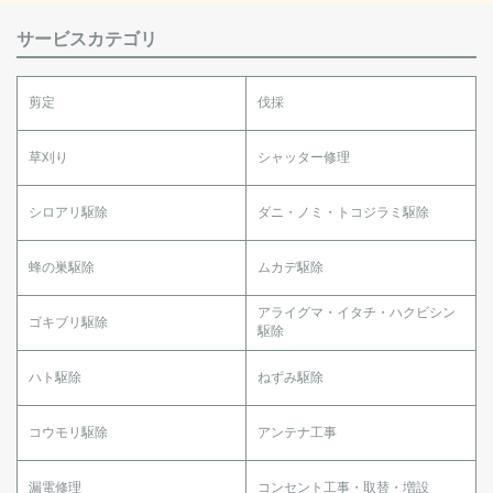
サービスカテゴリ
剪定
伐採
草刈り
シャッター修理
シロアリ駆除
ダニ・ノミ・トコジラミ駆除
蜂の巣駆除
ムカデ駆除
アライグマ・イタチ・ハクビシン
ゴキブリ駆除
駆除
ハト駆除
ねずみ駆除
コウモリ駆除
アンテナ工事
漏電修理
コンセント工事・取替・増設