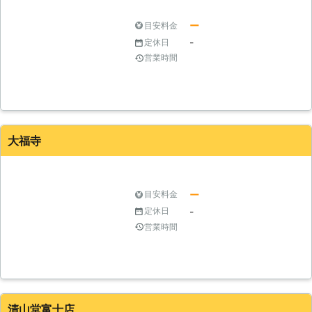
ー
目安料金
-
定休日
営業時間
大福寺
ー
目安料金
-
定休日
営業時間
清山堂富士店