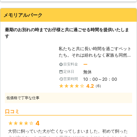
げましょう】 ペットちゃんが亡くな
った際も、葬儀を行う施設が多く置か
静岡県
裾野市
2018年08月29日
れています。ペット葬儀を依頼される
メモリアルパーク
方は増えており、それだけ飼い主とペ
ットちゃんとの絆が深い家庭が今も増
最期のお別れの時までお仔様と共に過ごせる時間を提供いたしま
えているのです。大切なペットちゃん
す
を気持ちよく送ってあげる為にも、ペ
ット葬儀を行ってあげてください。
私たちと共に長い時間を過ごすペット
【ペットセレモニー友心へお問合せ下
たち。それは紛れもなく家族も同然の
さい】 ペットセレモニー友心はペッ
存在です。たとえ人間より寿命が短い
ー
目安料金
ト葬儀を行っておりますので、大切な
とわかりきっていても、いざその時が
ペットちゃんとのお別れを気持ちよく
無休
定休日
やって来ると、やはり誰もが大きな悲
行う為のお手伝いをさせて頂きます。
10：00～20：00
営業時間
しみに襲われることでしょう。しか
24時間・365日承っておりますの
★★★★★
4.2
（6）
し、悲しんでばかりもいられません。
で、ご安心してご相談くださいませ。
人が亡くなった時に葬儀を行うよう
低価格で丁寧な仕事
に、ペットが亡くなった時にはペット
葬儀を行うべきでしょう。お仔様たち
口コミ
の、感謝の声が聞こえてくるかもしれ
ません。 【個別火葬によるお別れ】
4
★★★★★
ペットの葬儀には、他のペットたちと
大切に飼っていた犬が亡くなってしまいました。初めて飼った
一緒に葬儀する「合同葬儀」と、一体