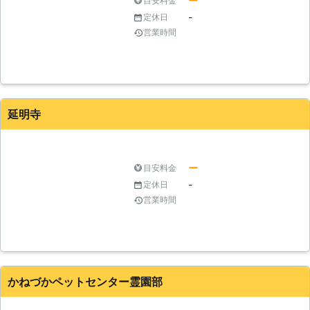
ー
目安料金
-
定休日
営業時間
延明寺
ー
目安料金
-
定休日
営業時間
かねづかペットセンター霊園部