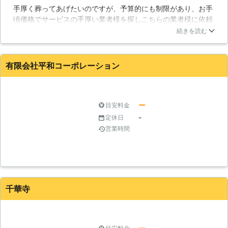
手厚く葬ってあげたいのですが、予算的にも制限があり、お手
頃価格でサービスの手厚い業者様を探しこちらの業者様に依頼
しました。こちらの要望に沿ったプランをいくつか提案してく
続きを読む
ださり、納得のいく葬儀をする事が出来ました。人間と変わら
ない対応をペットにもとってくださったので、とてもいい業者
様だと思いました。ありがとうございました。
有限会社平和コーポレーション
静岡県
富士市
2016年12月24日
ー
目安料金
-
定休日
営業時間
千華寺