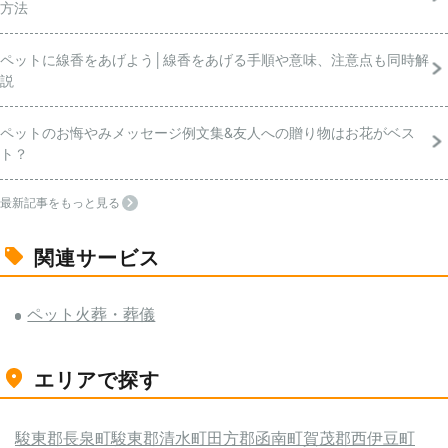
方法
ペットに線香をあげよう│線香をあげる手順や意味、注意点も同時解
説
ペットのお悔やみメッセージ例文集&友人への贈り物はお花がベス
ト？
最新記事をもっと見る
関連サービス
ペット火葬・葬儀
エリアで探す
駿東郡長泉町
駿東郡清水町
田方郡函南町
賀茂郡西伊豆町