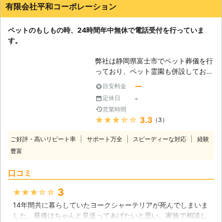
読経をしてもらうこともできるなど、サービスも充実していま
有限会社平和コーポレーション
お気持ちは痛いほど、よくわかりま
すね。
す。 そんなお客様のお気持ちを配慮
して、弊社の火葬は完全個別でおこな
静岡県
静岡市葵区
2016年12月31日
ペットのもしもの時、24時間年中無休で電話受付を行っていま
わせていただいております。弊社の個
す。
別火葬は専用火葬車でお伺いし、セレ
モニー・個別火葬・ご拾骨まで合わせ
弊社は静岡県富士市でペット葬儀を行
てお手伝いをさせていただきます。
っており、ペット霊園も併設しており
ぜひペット火葬の時間を、大切にして
ます。富士インターから車で15分の
ー
目安料金
あげてくださいね。 ●24時間で対応
所に位置しております。火葬は9時よ
-
定休日
可能！急なペット火葬にも対応させて
り執り行っておりますので、電話でご
営業時間
いただきます ペットちゃんが亡くな
連絡ください。ご希望の方にはお通
★★★★★
3.3
（3）
ってしまう時間は、予想が付きませ
夜・お経・霊安安置もお受けしており
ん。例えば深夜のあまり葬儀や営業し
ます。またお連れ頂けないようでした
ご好評・高いリピート率
サポート万全
スピーディーな対応
経験
ていない時間帯に、旅立ってしまうこ
ら、富士市内は無料でお迎えに上がっ
豊富
ともあるのです。そうなると、すぐに
ております。火葬後のご遺骨は無料合
でもペットちゃんを送り出したいとい
同墓地もございますのでお声かけ下さ
口コミ
うお客様はとても困ってしまうでしょ
い。 弊社では、大切な家族の一員で
う。 弊社はそんなお客様に対応でき
あるペットとの突然のお別れに、心を
3
★★★★★
るように、24時間で営業をさせてい
いためておられるご家族様のお気持ち
ただいております。ご連絡いただきま
14年間共に暮らしていたヨークシャーテリアが死んでしまいま
に寄り添ってペットの旅立ちを見送ら
したら、できるかぎり迅速にペット葬
した。最後はちゃんと見送ってあげたいと思い、家族で相談し
せていただきます。お手伝いできるこ