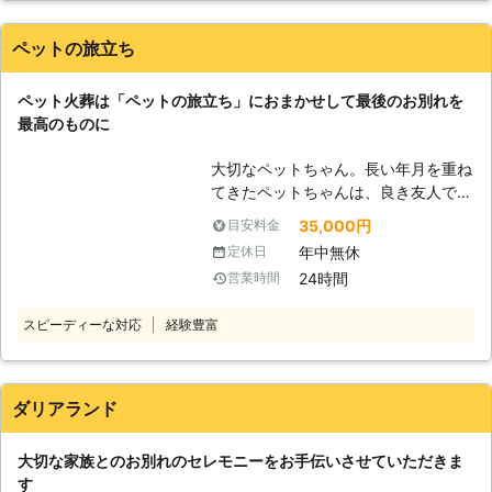
夫だと思いますよ。優良なそして良い別れ方をしたいなと思う
できること】 様々なプランをご用意
なら選択肢の一つに入ると会社だと思います
しております。例えば、ご多忙な方に
ペットの旅立ち
は返骨を後日させていただく「お預か
東京都
渋谷区
2016年11月30日
りプラン」や「粉骨サービス」、また
ペット火葬は「ペットの旅立ち」におまかせして最後のお別れを
位牌や粉骨カプセルなどもございます
最高のものに
ので、お問い合わせください。 【幅
広い実績があります】 超大型犬（45
大切なペットちゃん。長い年月を重ね
キロまで）にも対応し、火葬実績も多
てきたペットちゃんは、良き友人でも
くございます。安心してお任せくださ
あり、家族でもあります。そんなペッ
35,000円
目安料金
い。 【当社の火葬車について】 見た
トちゃんとのお別れは、胸が張り裂け
目は普通の車ですが、臭いや煙はもち
年中無休
定休日
るような悲しみが心に訪れるでしょ
ろん、有害物質も排出しない構造のペ
24時間
営業時間
う。 しかし、悲しんでばかりはいら
ット訪問火葬車がお伺いします。ご遺
れません。ペットちゃんも人間の家族
体をお預かりした後は、近隣の方々に
スピーディーな対応
経験豊富
同様、しっかりとお別れをしてあげま
ご迷惑にならない場所に移動してから
しょう。 「株式会社カーベル」はペ
火葬を行ってご返骨いたします。
ット葬儀という形で、お客様とペット
ちゃんとのお別れをお手伝いさせてい
ダリアランド
ただきます。それでは、弊社がお客様
にご提供できる特徴をご紹介させてい
大切な家族とのお別れのセレモニーをお手伝いさせていただきま
ただきます。 ●動物葬祭ディレクタ
す
ーによるペット火葬！正しい知識でお