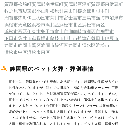
賀茂郡松崎町
賀茂郡南伊豆町
賀茂郡河津町
賀茂郡東伊豆町
牧之原市
駿東郡小山町
榛原郡吉田町
榛原郡川根本町
周智郡森町
伊豆の国市
菊川市
富士宮市
三島市
熱海市
沼津市
浜松市天竜区
浜松市浜北区
浜松市北区
浜松市南区
浜松市西区
伊東市
島田市
富士市
御前崎市
湖西市
裾野市
下田市
袋井市
御殿場市
藤枝市
掛川市
焼津市
磐田市
伊豆市
静岡市
静岡市葵区
静岡市駿河区
静岡市清水区
浜松市
浜松市中区
浜松市東区
静岡県のペット火葬・葬儀事情
富士市は、静岡県の中でも東側にある都市です。静岡茶の生産が古くか
ら行なわれていますが、現在では世界的に有名な自動車メーカーが工場
を置いていることから、自動車関連産業が盛んになっています。そんな
富士市ではペットが亡くなってしまった場合は、遺体を引き取ってもら
えることを知っていますか?富士市環境クリーンセンターには動物用の
焼却炉があり、ペットの遺体を火葬してもらえますが、遺骨を持ち帰る
ことはできません。ペットの遺骨を引き取りたいというときは、ペット
火葬・葬儀を利用されることをおすすめします。ペット火葬・葬儀を行