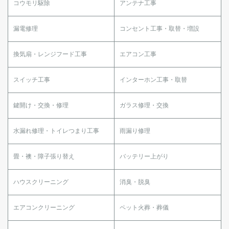
コウモリ駆除
アンテナ工事
漏電修理
コンセント工事・取替・増設
換気扇・レンジフード工事
エアコン工事
スイッチ工事
インターホン工事・取替
鍵開け・交換・修理
ガラス修理・交換
水漏れ修理・トイレつまり工事
雨漏り修理
畳・襖・障子張り替え
バッテリー上がり
ハウスクリーニング
消臭・脱臭
エアコンクリーニング
ペット火葬・葬儀