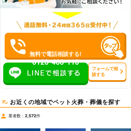
無料で電話相談する!
0120-466-110
フォーム
で
相
談
する
お近くの地域でペット火葬・葬儀を探す
業者数：
2,572
件