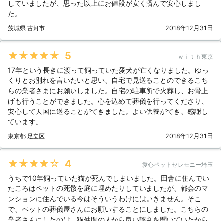
していましたが、思った以上にお値段が安く済んで安心しまし
た。
茨城県 古河市
2018年12月31日
★★★★★
5
ｗｉｔｈ東京
17年という長きに渡って飼っていた愛犬が亡くなりました。ゆっ
くりとお別れを言いたいと思い、自宅で見送ることのできるこち
らの業者さまにお願いしました。自宅の駐車所で火葬し、お骨上
げも行うことができました。心を込めて葬儀を行ってくださり、
安心して天国に送ることができました。よい供養ができ、感謝し
ています。
東京都 足立区
2018年12月31日
★★★★★
4
愛心ペットセレモニー埼玉
うちで10年飼っていた猫が死んでしまいました。田舎に住んでい
たころはペットの死骸を庭に埋めたりしていましたが、都会のマ
ンションに住んでいる今はそういうわけにはいきません。そこ
で、ペットの葬儀屋さんにお願いすることにしました。こちらの
業者さんにしたのは、猫仲間の人から良い評判を聞いていたから