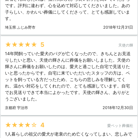
です。評判に違わず、心を込めて対応してくださいました。あの
子らしい、かわいい葬儀にしてくださって、とても感謝していま
す。
埼玉県 ふじみ野市
2018年12月31日
★★★★★
5
天使の輝
14年間飼っていた愛犬のパグが亡くなったので、きちんとお見送
りしたいと思い、天使の輝さんに葬儀をお願いしました。天使の
輝さんに葬儀をお願いしたのは、愛犬と過ごした自宅で見送りた
いと思ったからです。自宅に来ていただいたスタッフの方は、ペ
ットを飼っている方だったため、こちらの悲しみを理解してく
れ、温かい対応をしてくれたので、とても感謝しています。自宅
でお見送りできて本当によかったです。天使の輝さん、ありがと
うございました。
京都府 宇治市
2018年12月30日
★★★★★
4
愛ペット葬儀社
1人暮らしの祖父の愛犬が老衰のため亡くなってしまい、悲しみで