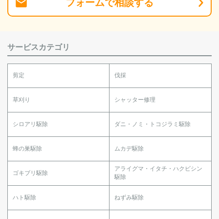
フォーム
で
相談
する
サービスカテゴリ
剪定
伐採
草刈り
シャッター修理
シロアリ駆除
ダニ・ノミ・トコジラミ駆除
蜂の巣駆除
ムカデ駆除
アライグマ・イタチ・ハクビシン
ゴキブリ駆除
駆除
ハト駆除
ねずみ駆除