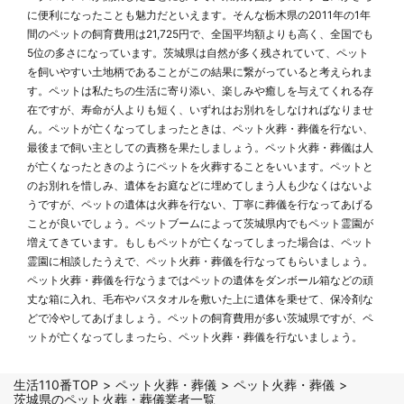
に便利になったことも魅力だといえます。そんな栃木県の2011年の1年
間のペットの飼育費用は21,725円で、全国平均額よりも高く、全国でも
5位の多さになっています。茨城県は自然が多く残されていて、ペット
を飼いやすい土地柄であることがこの結果に繋がっていると考えられま
す。ペットは私たちの生活に寄り添い、楽しみや癒しを与えてくれる存
在ですが、寿命が人よりも短く、いずれはお別れをしなければなりませ
ん。ペットが亡くなってしまったときは、ペット火葬・葬儀を行ない、
最後まで飼い主としての責務を果たしましょう。ペット火葬・葬儀は人
が亡くなったときのようにペットを火葬することをいいます。ペットと
のお別れを惜しみ、遺体をお庭などに埋めてしまう人も少なくはないよ
うですが、ペットの遺体は火葬を行ない、丁寧に葬儀を行なってあげる
ことが良いでしょう。ペットブームによって茨城県内でもペット霊園が
増えてきています。もしもペットが亡くなってしまった場合は、ペット
霊園に相談したうえで、ペット火葬・葬儀を行なってもらいましょう。
ペット火葬・葬儀を行なうまではペットの遺体をダンボール箱などの頑
丈な箱に入れ、毛布やバスタオルを敷いた上に遺体を乗せて、保冷剤な
どで冷やしてあげましょう。ペットの飼育費用が多い茨城県ですが、ペ
ットが亡くなってしまったら、ペット火葬・葬儀を行ないましょう。
生活110番TOP
ペット火葬・葬儀
ペット火葬・葬儀
茨城県のペット火葬・葬儀業者一覧