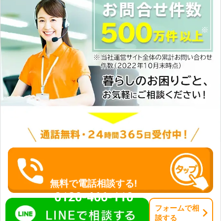
無料で電話相談する!
0120-466-110
フォーム
で
相
談
する