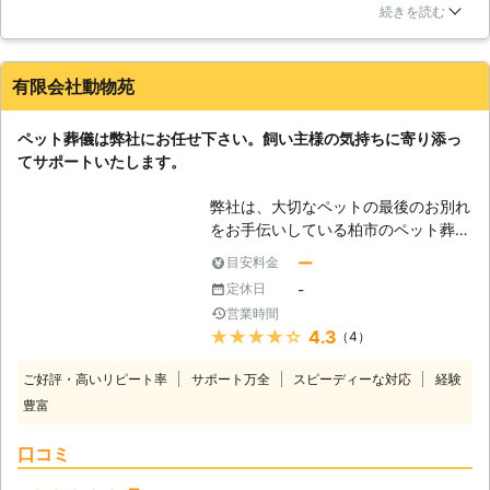
た。丁寧な説明も同時に実施してもらう事ができたので、この
続きを読む
業者を選択する事で最高の結果を得る事ができました。スタッ
フも常にこちらの事を考えてくれて、精神的な苦痛が発生しな
いように配慮してもらえたのが嬉しかったです。
有限会社動物苑
茨城県
稲敷市
2016年12月16日
ペット葬儀は弊社にお任せ下さい。飼い主様の気持ちに寄り添っ
てサポートいたします。
弊社は、大切なペットの最後のお別れ
をお手伝いしている柏市のペット葬儀
会社です。たくさんの楽しい時間を共
ー
目安料金
に過ごし、家族に癒しを与えてくれた
-
定休日
ペットとの突然の別れは言葉では表現
営業時間
できないかもしれません。大切な家族
★★★★★
4.3
（4）
の一員であるペットをできるだけのこ
とをして最後の旅立ちを見送りたい、
ご好評・高いリピート率
サポート万全
スピーディーな対応
経験
お客様の気持ちにスタッフがお力にな
豊富
ります。飼い主様の気持ちに寄り添
い、最後のお別れが悔い無きものにな
口コミ
るようにサポートしたいと願っており
ます。どんな小さなことでもご希望が