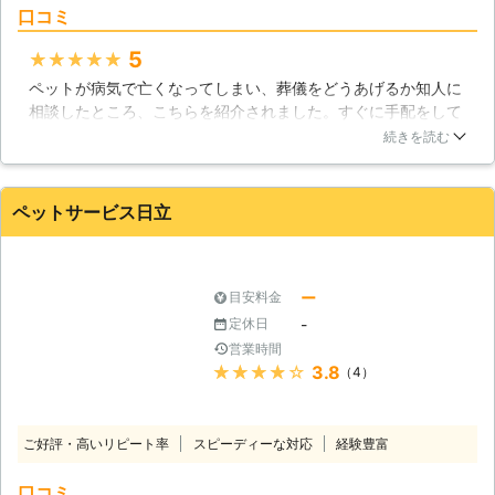
口コミ
5
★★★★★
ペットが病気で亡くなってしまい、葬儀をどうあげるか知人に
相談したところ、こちらを紹介されました。すぐに手配をして
くれ、葬儀をすることができました。担当者はとても丁寧でこ
続きを読む
ちらの心情まで配慮した言葉使いで有難かったです。ひとつひ
とつの質問に丁寧に言葉を選び回答してくださいました。供養
に対して、他のお客様の色々な考えなども教えてくださり、感
ペットサービス日立
謝しております。
茨城県
つくば市
2016年12月22日
ー
目安料金
-
定休日
営業時間
★★★★★
3.8
（4）
ご好評・高いリピート率
スピーディーな対応
経験豊富
口コミ