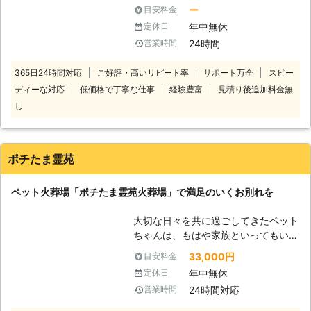
に過ごした楽しい思い出と共に亡くな
ー
目安料金
ったペットが安らかな旅立ちができる
年中無休
定休日
よう、最後まで丁寧にお見送りさせて
24時間
営業時間
いただきます。 大切な家族だからこ
そ最後は心に残る最高な葬儀を。ご家
365日24時間対応
ご好評・高いリピート率
サポート万全
スピー
族のことを考えた低価格のペット葬儀
ディーな対応
低価格で丁寧な仕事
経験豊富
見積り後追加料金無
をご提供いたします！ またペット葬
儀に関して、何かご不安なことや分か
し
らないことがありましたら、何でもご
質問ください。 24時間365日対応さ
せていただいておりますので深夜でも
ポチたま霊苑
早朝でも対応可能です。 専門の相談
員が親切丁寧な対応で、お客様のお悩
ペット火葬場「ポチたま霊苑火葬場」で満足のいくお別れを
みを解決するお手伝いをいたします。
最短15分でのお伺いも可能です。 全
大切な日々を共に過ごしてきたペット
国に数多くの加盟店が提携しています
ちゃんは、もはや家族といってもいい
ので、北海道から沖縄まで日本全国ど
ほどのかけがえのない存在です。そん
こでも対応します。 【お客様満足度
33,000円
目安料金
な大切な存在だからこそ、最期のお別
99％以上！】 ペット火葬のプロがお
年中無休
定休日
れを大切におこなってあげたいですよ
客様の心情を理解し、常に真摯な対応
24時間対応
営業時間
ね。 ポチたま霊苑火葬場はペット火
でお客様第一のサポートを心掛けてお
葬場を埼玉県で運営しております。ペ
ります。 一つ一つの工程の細部にま