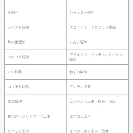
草刈り
シャッター修理
シロアリ駆除
ダニ・ノミ・トコジラミ駆除
蜂の巣駆除
ムカデ駆除
アライグマ・イタチ・ハクビシン
ゴキブリ駆除
駆除
ハト駆除
ねずみ駆除
コウモリ駆除
アンテナ工事
漏電修理
コンセント工事・取替・増設
換気扇・レンジフード工事
エアコン工事
スイッチ工事
インターホン工事・取替