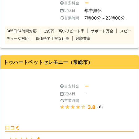
トラブルやクレームは一切ございませ
ー
目安料金
れが最後になるので、気の済むまでペ
で、専任スタッフが責任もって行いま
ん。 Ｐet Wishの理念は、「ご家屋や
年中無休
定休日
ットちゃんと対峙してあげたいという
す 飼い主の方の心がわかるからこ
ペットちゃんの気持ちを最優先し、い
お気持ちは痛いほど、よくわかりま
7時00分～23時00分
営業時間
そ、真心こめたサービスが可能です
つでも安心して任せていただけるよう
す。 そんなお客様のお気持ちを配慮
担当者も、皆様と同様に過去にペット
なパートナーを目指す」というもの。
して、弊社の火葬は完全個別でおこな
365日24時間対応
ご好評・高いリピート率
サポート万全
スピー
との別れを経験してきました。大切な
また、Ｐet Wishの社名は「ペットに
わせていただいております。弊社の個
ディーな対応
低価格で丁寧な仕事
経験豊富
ペットがこの世を去って、さぞお辛い
祈りを、願いを」という願いを由来に
別火葬は専用火葬車でお伺いし、セレ
ことでしょう。 お客様お一人、お一
しています。Ｐet Wishがお手伝いす
モニー・個別火葬・ご拾骨まで合わせ
人のご心情がわかるからこそ、スタッ
るペット葬儀でたくさん涙を流した後
てお手伝いをさせていただきます。
フが大切なペットとのお別れを、真心
は、大好きなペットちゃんと楽しく過
トゥハートペットセレモニー（常総市）
ぜひペット火葬の時間を、大切にして
こめて行います。
ごした時のような笑顔あふれる家族に
あげてくださいね。 ●24時間で対応
戻れるように。ぜひＰet Wishにお手
可能！急なペット火葬にも対応させて
伝いをさせてください。
いただきます ペットちゃんが亡くな
ー
目安料金
ってしまう時間は、予想が付きませ
-
定休日
ん。例えば深夜のあまり葬儀や営業し
営業時間
ていない時間帯に、旅立ってしまうこ
★★★★★
3.8
（6）
ともあるのです。そうなると、すぐに
でもペットちゃんを送り出したいとい
うお客様はとても困ってしまうでしょ
口コミ
う。 弊社はそんなお客様に対応でき
るように、24時間で営業をさせてい