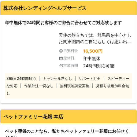
株式会社レンディングヘルプサービス
年中無休で24時間お客様のご都合に合わせてご対応致します
天使の旅立ちでは、群馬県を中心とし
た関東圏内のご自宅もしくは思い出の
場所などへ直接伺い、ペットちゃんの
16,500円
目安料金
個別立ち合い火葬のサービスを執り行
年中無休
定休日
っております。 ・都合の良い時間に
24時間対応可能
営業時間
すぐ対応してほしい ・家族そろって
最後のお別れをしたい ・何かしらの
365日24時間対応
キャンセル料なし
サポート万全
スピーディー
理由で家を出ることができないけど、
な対応
作業外注一切なし
無料現地調査実施
見積り後追加料金無
ペットちゃんを見送りたい ・慣れ親
しんだご自宅で見送りたい ・最愛の
し
ペットちゃんが亡くなりどうしていい
かわからない などお客様のさまざま
なご都合に合わせて、弊社のスタッフ
ペットファミリー花畑 本店
が寄り添いながら 安心してお任せい
ただけるよう、ペットちゃんの旅立ち
ペット葬儀のことなら、私たちペットファミリー花畑にお任せく
をお手伝いさせていただければと思い