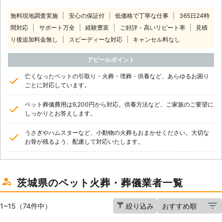
無料現地調査実施
安心の保証付
低価格で丁寧な仕事
365日24時
間対応
サポート万全
経験豊富
ご好評・高いリピート率
見積
り後追加料金無し
スピーディーな対応
キャンセル料なし
アピールポイント
亡くなったペットの引取り・火葬・埋葬・供養など、あらゆるお困り
ごとに対応しています。
ペット葬儀費用は9,200円から対応。供養方法など、ご家族のご要望に
しっかりとお答えします。
うさぎやハムスターなど、小動物の火葬もおまかせください。大切な
お骨が残るよう、配慮して対応いたします。
茨城県のペット火葬・葬儀業者一覧
1~15（74件中）
絞り込み