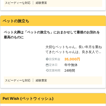
スピーディーな対応
経験豊富
ットちゃんとの最期のお別れを、特別
で心を配らせたお見送りを提供いたし
なプランで全力で手助けさせていただ
ますので、お任せください。
くことが可能です。また火葬だけでな
く個別埋葬や合同埋葬までサポートさ
ペットの旅立ち
せていただいていますので、気軽にご
相談くださいませ。 【ポチたま霊苑
ペット火葬は「ペットの旅立ち」におまかせして最後のお別れを
の強み】 「ポチたま霊苑」がペット
最高のものに
ちゃんとのお別れをサポートできる強
みを紹介していきます。 ・ペット火
大切なペットちゃん。長い年月を重ね
葬後の埋葬も、サポートさせていただ
てきたペットちゃんは、良き友人でも
いています。個別埋葬や合同埋葬のみ
あり、家族でもあります。そんなペッ
ならず、ご自宅にお墓を作ることも可
35,000円
目安料金
トちゃんとのお別れは、胸が張り裂け
能です。その際には墓石セットを用意
年中無休
定休日
るような悲しみが心に訪れるでしょ
させていただきます。 ・ポチたま霊
24時間
営業時間
う。 しかし、悲しんでばかりはいら
苑ではペットちゃんへの供養として、
れません。ペットちゃんも人間の家族
合同慰霊祭を定期的におこなっていま
スピーディーな対応
経験豊富
同様、しっかりとお別れをしてあげま
す。僧侶による読経をおこなっている
しょう。 「株式会社カーベル」はペ
ので、ペットちゃんの追悼をサポート
ット葬儀という形で、お客様とペット
することが可能です。 ・お電話に
ちゃんとのお別れをお手伝いさせてい
Pet Wish (ペットウィッシュ)
て、ご相談を承っております。丁寧に
ただきます。それでは、弊社がお客様
ヒアリングして、お客様の状況に合わ