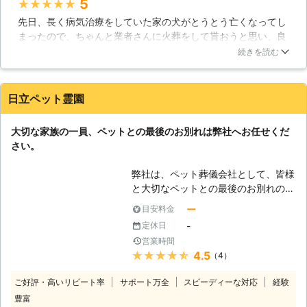
5
★★★★★
あればお聞かせください。そして、し
先日、長く病気治療をしていた家の犬がとうとう亡くなってし
っかりとお別れをいたしましょう。飼
まったので、ちゃんと業者さんに火葬をして貰おうと思い、良
い主様が前を向くためにも大切なお別
い業者さんが無いかという事を探してみた所、有限会社動物苑
れの時なのです。
続きを読む
さんでペット葬儀をやってくれるとの事でしたので、こちらで
お願いしました。簡素ではありますが、それでもちゃんと犬を
お見送り出来たと思いますし、お願いして良かったです。
日立ペット霊園
茨城県
牛久市
2016年11月22日
大切な家族の一員、ペットとの最後のお別れは弊社へお任せくだ
さい。
弊社は、ペット葬儀会社として、皆様
と大切なペットとの最後のお別れのお
手伝いをしております。家族の皆様に
ー
目安料金
心から愛され、癒しと幸福に満ち溢れ
-
定休日
た日々を与えてくれたペット。そんな
営業時間
ペットをご家族の一員と感じるのは当
★★★★★
4.5
（4）
然のことです。大切な「家族」の最後
の旅立ちに際し、できるだけのことを
ご好評・高いリピート率
サポート万全
スピーディーな対応
経験
してあげたい、というお客様のお気持
豊富
ちを弊社では一番に考えてサポートさ