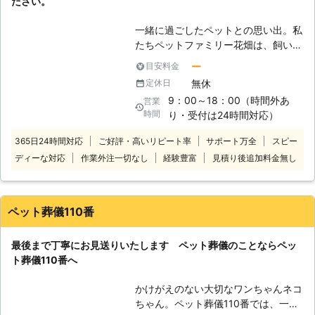
ださい。
ます。 フリーダイヤル 0120-2412-
94
一緒に過ごしたペットとの思い出。私
たちペットファミリー花畑は、飼い主
様の失った悲しみに寄り添い、感謝の
ー
目安料金
言葉でお送りできるようサポートいた
無休
定休日
します。 誠心誠意、真心こめて対応
9：00～18：00（時間外あ
営業
させていただきますので、安心してお
時間
り・受付は24時間対応）
任せください。お客様それぞれに合っ
た最適な葬儀プランをご提案いたしま
365日24時間対応
ご好評・高いリピート率
サポート万全
スピー
す。 ペットの葬儀に関して何かあり
ディーな対応
作業外注一切なし
経験豊富
見積り後追加料金無し
ましたら、ぜひ私たちペットファミリ
ー花畑までお気軽にご相談を。弊社ス
タッフが真摯に対応いたします。
ペット葬儀110番
最後まで丁寧にお見送りいたします ペット葬儀のことならペッ
ト葬儀110番へ
かけがえのない大切なワンちゃんネコ
ちゃん。ペット葬儀110番では、一緒