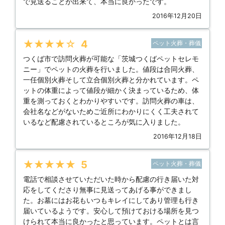
で見送ることが出来て、本当に良かったです。
2016年12月20日
★★★★★
4
ペット火葬・葬儀
つくば市で訪問火葬が可能な「茨城つくばペットセレモ
ニー」でペットの火葬を行いました。値段は合同火葬、
一任個別火葬そして立合個別火葬と分かれています。ペ
ットの体重によって値段が細かく決まっているため、体
重を測っておくとわかりやすいです。訪問火葬の車は、
会社名などがないためご近所にわかりにくく工夫されて
いるなど配慮されているところが気に入りました。
2016年12月18日
★★★★★
5
ペット火葬・葬儀
電話で相談させていただいた時から配慮の行き届いた対
応をしてくださり無事に見送ってあげる事ができまし
た。お墓にはお花もいつもキレイにしてあり管理も行き
届いているようです。安心して預けておける場所を見つ
けられて本当に良かったと思っています。ペットとは言