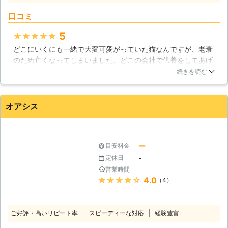
せていただきます。 ペット葬儀の知
口コミ
識と経験豊富なスタッフが、真心をも
ってお客様の悲しみに寄り添い、思い
5
★★★★★
出に残るような最後のお見送りのお手
どこにいくにも一緒で大変可愛がっていた猫なんですが、老衰
伝いをいたします。スタッフ一人一人
のため亡くなってしまいました。どこの会社で供養をしてあげ
が細やかな心配りを忘れず仕事をして
ようかと真剣に考えました。ネット検索して色々な所を調べた
おりますので、安心してお任せくださ
続きを読む
り問い合わせをしたりしたのですが、最終的に日立ペット霊園
い。
さんの対応が非常に良かったので決めました。 何から何までお
世話になり、ありがとうございました。
オアシス
茨城県
日立市
2016年12月12日
ー
目安料金
-
定休日
営業時間
★★★★★
4.0
（4）
ご好評・高いリピート率
スピーディーな対応
経験豊富