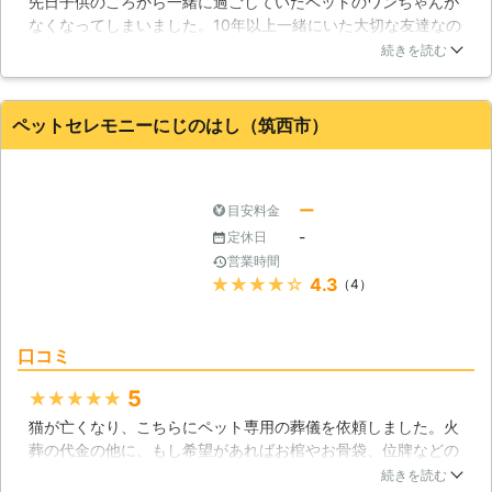
先日子供のころから一緒に過ごしていたペットのワンちゃんが
なくなってしまいました。10年以上一緒にいた大切な友達なの
で、葬儀をしてあげることにしました。葬儀をお願いしたつく
続きを読む
ばペットユートピアはとても丁寧に葬儀の段取りをしてくれ
て、最後のお別れがしっかりとできて良かったです。きっとペ
ットのワンちゃんも喜んでくれていると思います。
ペットセレモニーにじのはし（筑西市）
茨城県
つくば市
2016年11月20日
ー
目安料金
-
定休日
営業時間
★★★★★
4.3
（4）
口コミ
5
★★★★★
猫が亡くなり、こちらにペット専用の葬儀を依頼しました。火
葬の代金の他に、もし希望があればお棺やお骨袋、位牌などの
色々な仏具があると提案を受けました。色々揃っていて、私た
続きを読む