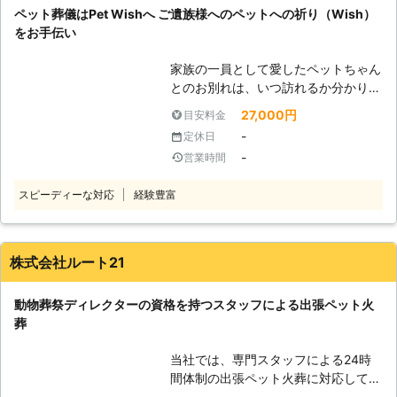
にご提供できる特徴をご紹介させてい
せたプランを提案することが可能で
ペット葬儀はPet Wishへ ご遺族様へのペットへの祈り（Wish）
ただきます。 ●動物葬祭ディレクタ
す。 このようにペットちゃんとのお
をお手伝い
ーによるペット火葬！正しい知識でお
別れをサポートするために、皆様のお
客様のお別れをサポートします ペッ
望みを叶えられるよう全力でサポート
家族の一員として愛したペットちゃん
ト火葬をお願いするなら、しっかりと
させていただきます。是非、大切な家
とのお別れは、いつ訪れるか分かりま
した知識と技術をもった人にお願いし
族とのお別れをお手伝いさせていただ
せん。 「突然のことでどうしたらい
たい。 そんなお客様に安心していた
27,000円
目安料金
けませんか？
いかわからない……」 「急なことで気
だける、特徴として弊社のスタッフは
-
定休日
持ちが付いていかないけど、できたら
動物葬祭ディレクターという資格をも
-
営業時間
ちゃんと葬儀をしてあげたい」 こん
っています。 この資格試験には、火
な風に思われるご遺族様も多くいらっ
葬の安全な作業方法・収骨方法・燃焼
スピーディーな対応
経験豊富
しゃることかと思います。愛する家族
計算・動物火葬場の基本構造といった
の最後のお見送りをしてあげたいと思
ペット火葬に関する知識が問われるの
われたとき、Pet Wishがお手伝いをい
です。そのため、弊社のスタッフはお
たします。 Pet Wishは千葉県東金市
株式会社ルート21
客様のペット火葬を最善の形でサポー
を中心に、ペット火葬車でのペット葬
トできる自信があります。ぜひ安心し
儀を執りおこなっている会社です。
て、ご相談くださいませ ●完全個別
動物葬祭ディレクターの資格を持つスタッフによる出張ペット火
Pet Wishは、ペットをものとして扱い
火葬でペットちゃんとの一対一でお別
葬
たくないという思いから、人間の霊柩
れを ペット火葬と聞いたら、合同埋
車と同じ「8ナンバー（特殊車両）」
葬をおこなっているところが多いと聞
当社では、専門スタッフによる24時
をペット火葬車に適用しています。ま
いたのだけど、大事な家族のお別れは
間体制の出張ペット火葬に対応してい
た、Pet Wishでは、ペット火葬車での
一対一でおこないたいです。確かにこ
ます。お別れ式、個別火葬、ご返骨ま