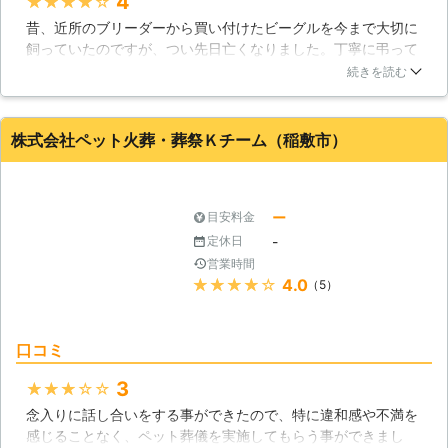
4
★★★★★
ただいております。ご連絡いただきま
昔、近所のブリーダーから買い付けたビーグルを今まで大切に
したら、できるかぎり迅速にペット葬
飼っていたのですが、つい先日亡くなりました。丁寧に弔って
儀をおこなえるように努めさせていた
あげたいと思い、トゥハートペットセレモニーに葬儀をして頂
だきますので、ぜひご利用くださいま
続きを読む
きました。予算の都合もあってやむえず合同葬にしましたが、
せ。 ●終わりに 最後のお別れをしっ
葬儀を式場でやって頂きました。良い思い出をくれて本当にあ
かりしてあげることでペットちゃんは
りがとうと言いたいです。
心置きなく、旅立つことが可能です。
株式会社ペット火葬・葬祭Ｋチーム（稲敷市）
傷心のなかで、ペット火葬をおこなう
茨城県
常総市
2016年11月26日
のはとても辛いことかもしれません
が、あとで後悔をしないためにもしっ
ー
目安料金
かりとおこなってあげましょう。
「株式会社カーベル」は、最後のお別
-
定休日
れを可能なかぎりお手伝いさせていた
営業時間
だきます。ぜひご利用をご検討くださ
★★★★★
4.0
（5）
いませ。
口コミ
3
★★★★★
念入りに話し合いをする事ができたので、特に違和感や不満を
感じることなく、ペット葬儀を実施してもらう事ができまし