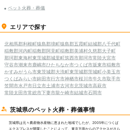
ペット火葬・葬儀
エリアで探す
北相馬郡利根町
猿島郡境町
猿島郡五霞町
結城郡八千代町
稲敷郡河内町
稲敷郡阿見町
稲敷郡美浦村
久慈郡大子町
那珂郡東海村
東茨城郡城里町
筑西市
那珂市
常陸大宮市
守谷市
潮来市
鹿嶋市
ひたちなか市
つくば市
坂東市
稲敷市
かすみがうら市
東茨城郡大洗町
東茨城郡茨城町
小美玉市
つくばみらい市
鉾田市
行方市
神栖市
桜川市
牛久市
取手市
笠間市
水戸市
日立市
土浦市
古河市
北茨城市
高萩市
常陸太田市
常総市
下妻市
龍ケ崎市
結城市
石岡市
茨城県のペット火葬・葬儀事情
茨城県は元々農産物水産物に恵まれた地域でしたが、2005年につくば
エクスプレスが開業したことによって、東京方面からのアクセスがさら