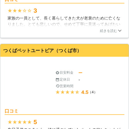
3
★★★★★
家族の一員として、長く暮らしてきた犬が老衰のために亡くな
りました。とても悲しいので、せめて丁寧に見送ってあげたい
と思いました。ペットサービス日立に問い合わせたところ、ひ
続きを読む
たちなか市の自宅まで来てもらうことができましたから助かり
ました。プランの内容には納得でいましたから了承しました
が、心温まる葬儀で救われました。ペット葬儀を申し込んで良
つくばペットユートピア（つくば市）
かったです。
茨城県
ひたちなか市
2016年12月25日
ー
目安料金
-
定休日
営業時間
★★★★★
4.5
（4）
口コミ
5
★★★★★