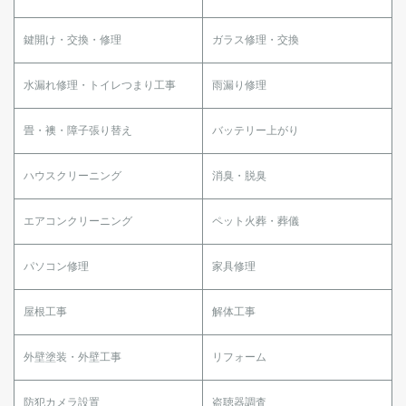
鍵開け・交換・修理
ガラス修理・交換
水漏れ修理・トイレつまり工事
雨漏り修理
畳・襖・障子張り替え
バッテリー上がり
ハウスクリーニング
消臭・脱臭
エアコンクリーニング
ペット火葬・葬儀
パソコン修理
家具修理
屋根工事
解体工事
外壁塗装・外壁工事
リフォーム
防犯カメラ設置
盗聴器調査