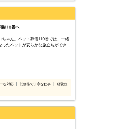
始、丁寧で親切だったので、お願いし
儀110番へ
ちゃん。ペット葬儀110番では、一緒
なったペットが安らかな旅立ちができる
ていただきます。 大切な家族だからこ
家族のことを考えた低価格のペット葬儀
質問ください。 24時間365日対応さ
も早朝でも対応可能です。 専門の相談
悩みを解決するお手伝いをいたします。
ーな対応
低価格で丁寧な仕事
経験豊
全国に数多くの加盟店が提携しています
応します。 【お客様満足度
お客様の心情を理解し、常に真摯な対応
おります。 一つ一つの工程の細部にま
しますので、お任せください。