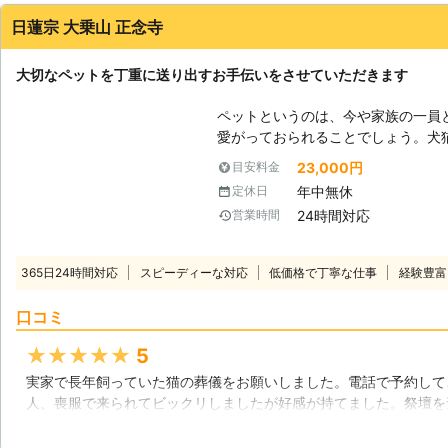
日蓮宗 大乗山 正念寺
大切なペットを丁重に送り出すお手伝いをさせていただきます
ペットというのは、今や家族の一員
愛がっておられることでしょう。犬
われていると思いますが、どんな生
23,000円
目安料金
生き物として、それは避けることの
年中無休
定休日
るものです。物言わぬペットたちに
24時間対応
営業時間
ございますが、その一つとして、心
ざいます。 【最期を見送るお手伝い】 日蓮宗大乗山正念寺はペット葬儀を
執り行うことが出来るお寺です。珍
365日24時間対応
スピーディーな対応
低価格で丁寧な仕事
経験豊富
なご家族同様、ペットのご葬儀に付
ただきます。大切なペットへの最期
口コミ
【供養も当山へ】 大切なペットを
のペット葬儀ではわからないことだ
★★★★★
5
ペット墓地もございます。合同墓地
実家で長年飼っていた猫の葬儀をお願いしました。電話で予約して
責任持って、供養させていただきま
人、喪服で来られてビックリしましたが好感が持てました。祭壇を
るだけでなく、お持ち帰りいただく
葬式が始まりました。お経を読んで、その後のお話もあり、本当に
供養されるのも、またペットへの感
後、火葬へ。乗ってきた軽トラックが火葬もできる様になっており