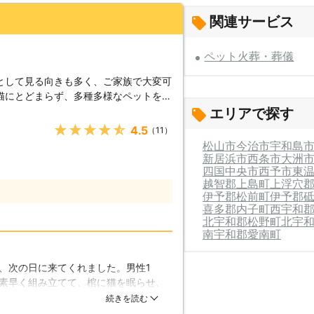
関連サービス
ペット火葬・葬儀
として見る向きも多く、ご家族で大変可
猫にとどまらず、多種多様なペットを飼
き物にも寿命というものがございます。
エリアで探す
出来ない自然の理（ことわり）とも言え
★★★★★
4.5
（11）
、私達がしてあげられることはいくつか
松山市
今治市
宇和島
をこめてお葬式を挙げてあげることもご
新居浜市
西条市
大洲
四国中央市
西予市
東
越智郡上島町
上浮穴
しいと思われるかもしれませんが、大切
伊予郡松前町
伊予郡
きましても、真心込めて対応をさせてい
喜多郡内子町
西宇和
のお別れのお手伝いはお任せください。
北宇和郡松野町
北宇
供養する時、どうしたら良いか。初めて
南宇和郡愛南町
らけで、迷われると思います。当山では
となっており、他のペット共々、私共が
、次の日に来てくれました。男性1
す。お骨につきましては当山に納められ
素早く組み立てて、棺に猫を眠らせ、
ことも可能でございます。ご自宅で常に
丁寧にしてもらった印象です。その
続きを読む
謝の形の一つかもしれません。
、住宅地だったため、大きな河原まで