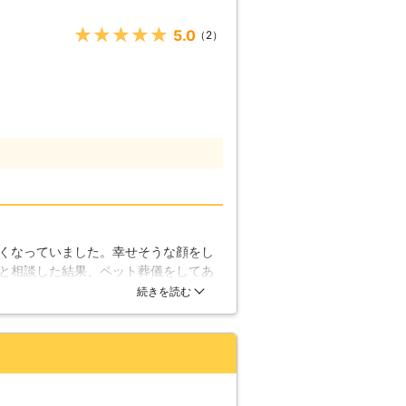
★★★★★
5.0
（2）
くなっていました。幸せそうな顔をし
と相談した結果、ペット葬儀をしてあ
ると快く猫を預かってくれました。猫
続きを読む
ているはずです。その後、私と夫は猫