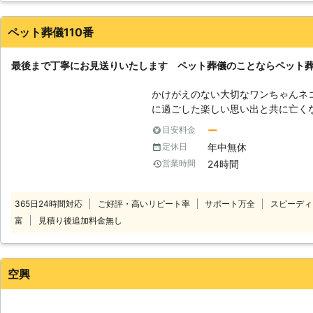
行って火葬しました。最後は皆で骨壷へ入れ終わり、終了です。終
て良かったです。
ペット葬儀110番
愛媛県
松山市
2016年12月19日
最後まで丁寧にお見送りいたします ペット葬儀のことならペット葬
かけがえのない大切なワンちゃんネコ
に過ごした楽しい思い出と共に亡く
よう、最後まで丁寧にお見送りさせ
ー
目安料金
そ最後は心に残る最高な葬儀を。ご
年中無休
定休日
をご提供いたします！ またペット葬儀に関して、何かご不安なことや分か
24時間
営業時間
らないことがありましたら、何でもご
せていただいておりますので深夜で
員が親切丁寧な対応で、お客様のお
365日24時間対応
ご好評・高いリピート率
サポート万全
スピーディ
最短15分でのお伺いも可能です。 
富
見積り後追加料金無し
ので、北海道から沖縄まで日本全国どこでも対
99％以上！】 ペット火葬のプロが
でお客様第一のサポートを心掛けて
で心を配らせたお見送りを提供いた
空興