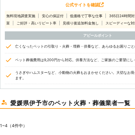
公式サイトを確認
無料現地調査実施
安心の保証付
低価格で丁寧な仕事
365日24時間
富
ご好評・高いリピート率
見積り後追加料金無し
スピーディーな対
アピールポイント
亡くなったペットの引取り・火葬・埋葬・供養など、あらゆるお困りごと
ペット葬儀費用は9,200円から対応。供養方法など、ご家族のご要望に
うさぎやハムスターなど、小動物の火葬もおまかせください。大切なお骨
ます。
愛媛県伊予市のペット火葬・葬儀業者一覧
1~4（4件中）