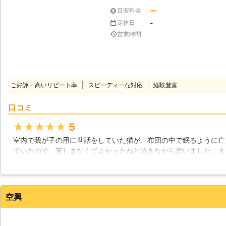
ー
目安料金
-
定休日
営業時間
ご好評・高いリピート率
スピーディーな対応
経験豊富
口コミ
★★★★★
5
室内で我が子の用に世話をしていた猫が、布団の中で眠るように亡
ていたので、苦しまなくてよかったねと泣きながら思いました。夫
げることにしました。業者さんのお店へ足を運び、受付で話を伝え
は火葬をして頂き遺骨は丁重に納骨してもらえたので、猫も満足し
の遺骨を先祖代々のお墓の中に静かに納めました。
空興
愛媛県
伊予市
2016年12月19日