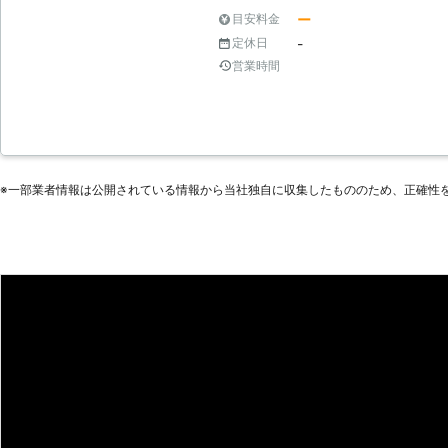
ー
目安料金
-
定休日
営業時間
※⼀部業者情報は公開されている情報から当社独⾃に収集したもののため、正確性