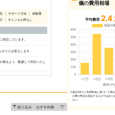
儀の費用相場
対応
サポート万全
経験豊
2.4
平均費用
応
キャンセル料なし
に対応しています。
しっかりとお答えします。
が残るよう、配慮して対応いたし
過去3年のご利⽤料⾦に基づいて算
※
の際の料⾦を保証するものではあり
さい。
絞り込み