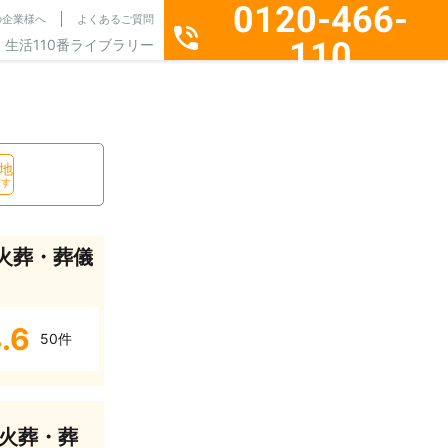
0120-466-
の企業様へ
よくあるご質問
110
生活110番ライブラリー
通話料無料・24時間365日受付
地
探す
火葬・葬儀
.6
50件
火葬・葬