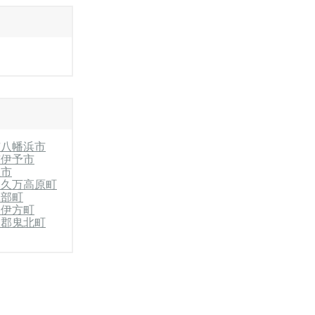
市
八幡浜市
市
伊予市
温市
郡久万高原町
砥部町
郡伊方町
和郡鬼北町