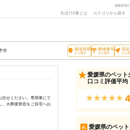
掲載希望
生活110番とは
カテゴリから探す
都道府県
郵便番号
現在
予市
から探す
から探す
から
愛媛県のペット
口コミ評価平均
4
★★★★★
お任せください。専用車にて
し、火葬後骨壺をご自宅へお
愛媛県のペット