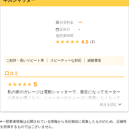
中川シャッター
た。リミットスイッチを調整するとシャッターが降りてきて、
シャッターを閉じられるようになりました。
香川県
高松市
2016年11月26日
ー
目安料金
-
定休日
営業時間
★★★★★
4.5
（2）
ご好評・高いリピート率
スピーディーな対応
経験豊富
口コミ
5
★★★★★
私の家のガレージは電動シャッターで、最近になってモーター
の具合が悪くなり、シャッターがスムーズに昇降しなくなって
しまいました。私はシャッター修理を中川シャッターに頼み、
続きを読む
日曜日に修理に来てもらいました。シャッター修理の担当者が
調べたところ電動モーターが劣化しており、部品交換をすると
※⼀部業者情報は公開されている情報から当社独⾃に収集したもののため、正確性
昔のようにスムーズに昇降するようになりました。
を担保するものではございません。