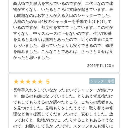
商店街で呉服店を営んでいるのですが、二代目なので建
物が古くなり、いたるところに支障が起きています。最
も問題なのはお客さんが入る入口のシャッターでした。
店舗のため毎日4枚のシャッターを手動で上げ下げして
いるのですが、都度柱を立てて下しています。この柱が
古くなり、中々スムーズに下せないのです。生活110番
を見ると見積りは無料とあったので、近くの業者に見て
もらいました。思っていたよりも安くできるので、修理
を頼みました。こんなことであれば、さっさと直せば良
かったと思いました。
2016年11月20日
★★★★★
5
シャッター修理
長年手入れをしていなかったせいでシャッターが錆びつ
き、触るのも嫌になっていました。とりあえず点検だけ
でもしてもらえるのか調べたところ、こちらの業者さん
を見つけました。見積もりをしたうえで、取り替えや修
理など色々提案してくださったので、安心しました。放
っておくと、動物がはびこったりすることもあるそうな
ので、お願いして良かったです。スタッフさんも頼りに