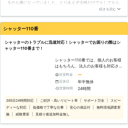
るのも嫌になっていました。とりあえず点検だけでもしてもら
い。また、水まわりのトラブルも得意
えるのか調べたところ、こちらの業者さんを見つけました。見
としております。 【丁寧なサービス
続きを読む
積もりをしたうえで、取り替えや修理など色々提案してくださ
で】 トラブルには熟練スタッフが対
ったので、安心しました。放っておくと、動物がはびこったり
応させていただきます。修理や点検に
することもあるそうなので、お願いして良かったです。スタッ
は構造を理解したうえで専門の知識が
シャッター110番
フさんも頼りになる若い方でしたので、安心して任せることが
必要となりますが、対応スタッフは豊
できました。
富な経験とノウハウを生かして迅速に
シャッターのトラブルに迅速対応！シャッターでお困りの際はシ
解決いたします。また、お客様の細か
香川県
高松市
2016年12月14日
ャッター110番まで！
なご要望も真摯にお聞きしお応えいた
しますので、気になることがありまし
シャッター110番では、個人のお客様
たら何でもお聞かせください。お客様
はもちろん、法人のお客様も対応させ
お一人お一人のご要望やご意見も私た
ていただいております。 「シャッタ
ー
目安料金
ちの貴重な経験の一部です。 【環境
ーが開かない」「電動シャッターのモ
によって耐久性も変化します】 シャ
年中無休
定休日
ーターが故障した」「リモコンシャッ
ッターはガレージだけでなく窓に取り
24時間
営業時間
ターのセンサーが反応しない」「シャ
付けられることも多くなりました。デ
ッターの開閉が重い…」など。 様々
ザイン性や機能性も改善され、さらに
365日24時間対応
ご好評・高いリピート率
サポート万全
スピー
なシャッターのお悩み、お困りに対処
ニーズに合わせることができるように
ディーな対応
低価格で丁寧な仕事
安心の保証付
無料現地調査実
いたしますので、お任せください。
なりましたが、設置環境により劣化の
シャッター110番は、日本全国にて数
施
経験豊富
見積り後追加料金無し
ペースにも差があります。雨や風にさ
多くの加盟店と提携しておりますの
らされることが多い場合はその分錆び
で、迅速な対応が可能です。 各加盟