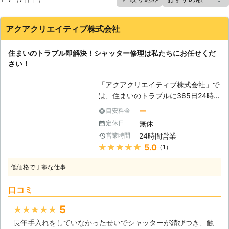
アクアクリエイティブ株式会社
住まいのトラブル即解決！シャッター修理は私たちにお任せくだ
さい！
「アクアクリエイティブ株式会社」で
は、住まいのトラブルに365日24時
間対応しております。防犯目的で住宅
ー
目安料金
でも採用されることが多くなった電動
無休
定休日
シャッターですが、開閉の頻度が重な
24時間営業
営業時間
るにつれて故障が起こりやすくなりま
★★★★★
5.0
（1）
す。故障してしまった時は防犯性能が
損なわれてしまうばかりか、事故など
低価格で丁寧な仕事
の危険に繋がってしまうケースもある
ので迅速に修理対応しなければなりま
口コミ
せん。当社では皆様の安全を第一に考
え、的確な点検、修理でトラブルを解
5
★★★★★
決致しますので、シャッター修理をご
長年手入れをしていなかったせいでシャッターが錆びつき、触
希望の場合はお気軽にご相談くださ