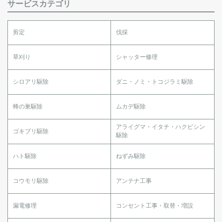
サービスカテゴリ
剪定
伐採
草刈り
シャッター修理
シロアリ駆除
ダニ・ノミ・トコジラミ駆除
蜂の巣駆除
ムカデ駆除
アライグマ・イタチ・ハクビシン
ゴキブリ駆除
駆除
ハト駆除
ねずみ駆除
コウモリ駆除
アンテナ工事
漏電修理
コンセント工事・取替・増設