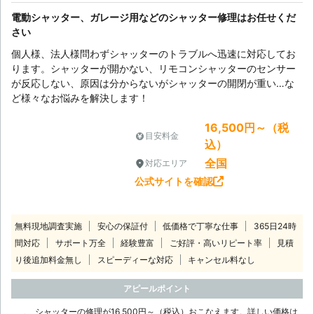
電動シャッター、ガレージ用などのシャッター修理はお任せくだ
さい
個人様、法人様問わずシャッターのトラブルへ迅速に対応してお
ります。シャッターが開かない、リモコンシャッターのセンサー
が反応しない、原因は分からないがシャッターの開閉が重い…な
ど様々なお悩みを解決します！
16,500円～（税
目安料金
込）
全国
対応エリア
公式サイトを確認
無料現地調査実施
安心の保証付
低価格で丁寧な仕事
365日24時
間対応
サポート万全
経験豊富
ご好評・高いリピート率
見積
り後追加料金無し
スピーディーな対応
キャンセル料なし
アピールポイント
シャッターの修理が16,500円～（税込）おこなえます。詳しい価格は