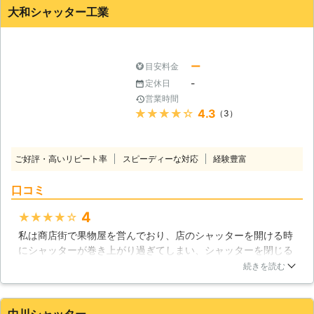
業者を選んだ判断は正解でした。
大和シャッター工業
香川県
三豊市
2016年12月25日
ー
目安料金
-
定休日
営業時間
★★★★★
4.3
（3）
ご好評・高いリピート率
スピーディーな対応
経験豊富
口コミ
4
★★★★★
私は商店街で果物屋を営んでおり、店のシャッターを開ける時
にシャッターが巻き上がり過ぎてしまい、シャッターを閉じる
ことができなくなってしまいました。このままだと店を閉店す
続きを読む
ることができなくなるので、高松市の大和シャッター工業に修
理を依頼しました。遅い時間でしたが修理担当のスタッフはす
ぐに店まで来てくれ、リミットスイッチを調整してくれまし