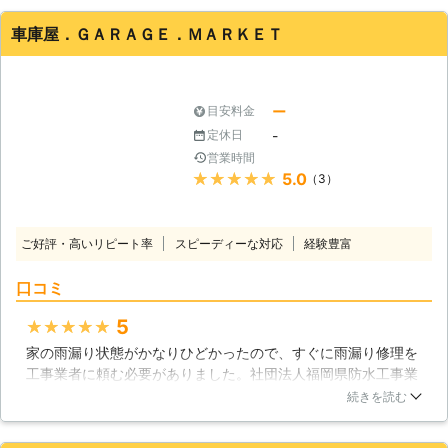
入れすることができないので、業者さんに来てもらい修理をし
い。お客様のご意見やご要望も貴重な
てもらいました。どのような原因で壊れたかを教えてくれたの
車庫屋．ＧＡＲＡＧＥ．ＭＡＲＫＥＴ
経験です。お客様に満足していただく
で助かりました。
ため真摯に取り組み、ヒアリングから
香川県
高松市
2016年12月28日
施工まで責任をもって対応させていた
だきます。無料相談も実施しておりま
ー
目安料金
すので、どうぞよろしくお願いいたし
-
定休日
ます！
営業時間
★★★★★
5.0
（3）
ご好評・高いリピート率
スピーディーな対応
経験豊富
口コミ
5
★★★★★
家の雨漏り状態がかなりひどかったので、すぐに雨漏り修理を
工事業者に頼む必要がありました。社団法人福岡県防水工事業
協会が自宅のある福岡県福岡市中央区で修理対応が可能とのこ
続きを読む
とで工事をお願いし、雨漏りしていた屋根のトラブルが解決し
ています。雨漏り後のアフターケアも充実しているので、この