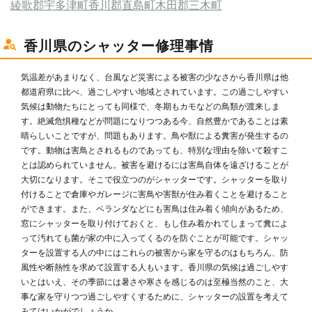
綾歌郡宇多津町
香川郡直島町
木田郡三木町
香川県のシャッター修理事情
気温差があまりなく、台風など災害による被害の少なさから香川県は他
都道府県に比べ、過ごしやすい地域とされています。この過ごしやすい
気候は動物たちにとっても同様で、冬期もカモなどの鳥類が渡来しま
す。絶滅危惧種などが問題になりつつある今、自然豊かであることは素
晴らしいことですが、問題もあります。鳥や獣による糞害が発生するの
です。動物は害鳥とされるものであっても、特別な理由を除いて殺すこ
とは認められていません。被害を避けるには害鳥自体を遠ざけることが
大切になります。そこで役立つのがシャッターです。シャッターを取り
付けることで倉庫やガレージに害鳥や害獣が住み着くことを避けること
ができます。また、ベランダなどにも害鳥は住み着く傾向があるため、
窓にシャッターを取り付けておくと、もし住み着かれてしまって糞によ
って汚れても菌が家の中に入ってくるのを防ぐことが可能です。シャッ
ターを設置する人の中にはこれらの被害から家を守るのはもちろん、防
風性や断熱性を求めて設置する人もいます。香川県の気候は過ごしやす
いとはいえ、その季節には暑さや寒さを感じるのは至極当然のこと、大
事な家を守りつつ過ごしやすくするために、シャッターの設置を考えて
みてはいかがでしょうか。