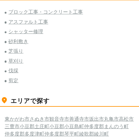
ブロック工事・コンクリート工事
アスファルト工事
シャッター修理
砂利敷き
芝張り
草刈り
伐採
剪定
エリアで探す
東かがわ市
さぬき市
観音寺市
善通寺市
坂出市
丸亀市
高松市
三豊市
小豆郡土庄町
小豆郡小豆島町
仲多度郡まんのう町
仲多度郡多度津町
仲多度郡琴平町
綾歌郡綾川町