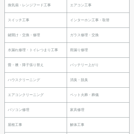
換気扇・レンジフード工事
エアコン工事
スイッチ工事
インターホン工事・取替
鍵開け・交換・修理
ガラス修理・交換
水漏れ修理・トイレつまり工事
雨漏り修理
畳・襖・障子張り替え
バッテリー上がり
ハウスクリーニング
消臭・脱臭
エアコンクリーニング
ペット火葬・葬儀
パソコン修理
家具修理
屋根工事
解体工事