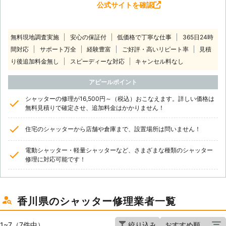
公式サイトを確認
無料現地調査実施
安心の保証付
低価格で丁寧な仕事
365日24時
間対応
サポート万全
経験豊富
ご好評・高いリピート率
見積
り後追加料金無し
スピーディーな対応
キャンセル料なし
アピールポイント
シャッターの修理が16,500円～（税込）おこなえます。詳しい価格は
無料見積りで確定させ、追加料金はかかりません！
住宅のシャッターから店舗や倉庫まで、設置場所は問いません！
電動シャッター・軽量シャッターなど、さまざまな種類のシャッター
修理に対応可能です！
香川県のシャッター修理業者一覧
1~7（7件中）
絞り込み