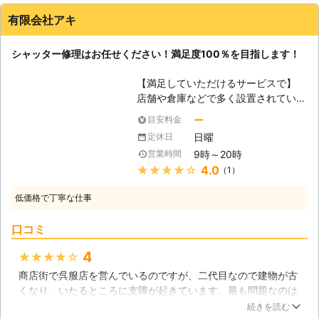
やすくなるので、定期的に状態を確認
店のプロが、現地調査にお伺いし、シ
するようにしましょう。また、塩害を
有限会社アキ
ャッタートラブルの原因を正確に把
受けることがある地域の方もこまめに
握。 最適な修理方法とお見積りをご
シャッターカーテンを掃除するなどの
シャッター修理はお任せください！満足度100％を目指します！
提案させていただきます。 安心の明
手入れをお忘れずに。耐久性が低下し
朗会計で、お見積り後の追加料金は一
てしまうと同時に生活の安全も損なわ
【満足していただけるサービスで】
切発生しません。 もちろん、お見積
れていきますので、シャッターの状態
店舗や倉庫などで多く設置されている
り後のキャンセルも可能ですので、キ
にはくれぐれも注意しておきましょ
シャッターですが、最近では一般の家
ャンセルする際も遠慮なくお申し付け
ー
目安料金
う。
庭でもシャッターを設置することが多
ください。 高品質なサービスを提供
日曜
定休日
くなりました。シャッターといっても
できるよう加盟店スタッフ一同努めて
9時～20時
営業時間
タイプが様々あり、防犯に特化した電
いますのでご安心ください。 24時間
★★★★★
4.0
（1）
動シャッターの需要も高まっていま
365日年中無休でお客様からのご依頼
す。暮らしの安全を守るシャッターで
をお待ちしております。 ※対応エリ
低価格で丁寧な仕事
すが、故障や破損により本来の安全性
ア・加盟店・現場状況により、事前に
が損なわれてしまう場合があります。
お客様にご確認したうえで調査・見積
口コミ
また、不具合が起きた時、どこに相談
もりに費用をいただく場合がございま
すればいいかわからないという声もお
す。
4
★★★★★
聞きします。ですがご安心ください！
商店街で呉服店を営んでいるのですが、二代目なので建物が古
「有限会社アキ」はシャッター修理に
くなり、いたるところに支障が起きています。最も問題なのは
迅速に対応し、原因箇所をポンポイン
お客さんが入る入口のシャッターでした。店舗のため毎日4枚
トで修理いたします。皆さまの快適な
続きを読む