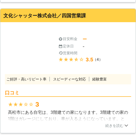
のシャッターを手動で上げ下げしているのですが、都度柱を立
住まいづくりのお手伝いをさせていた
てて下しています。この柱が古くなり、中々スムーズに下せな
だくことが私たちの方針ですので、何
いのです。生活110番を見ると見積りは無料とあったので、近
でもお気軽にご相談ください。皆様の
文化シャッター株式会社／四国営業課
くの業者に見てもらいました。思っていたよりも安くできるの
お問い合わせを心よりお待ちしており
で、修理を頼みました。こんなことであれば、さっさと直せば
ます。 【シャッターの異常音】 シャ
良かったと思いました。
ッターを開閉させる際にギギギという
ー
目安料金
音がする場合はローラーチェーンバラ
香川県
高松市
2016年11月20日
ンスが悪い、もしくはスプロケットの
-
定休日
不具合が考えられます。開閉器巻取り
営業時間
部からの異常音は特に危険なので、専
★★★★★
3.5
（4）
門知識をもった上で点検、修理しなけ
ればなりません。また、開閉の際にギ
シギシときしむような音がする場合は
ご好評・高いリピート率
スピーディーな対応
経験豊富
シャッタースラットの変形が疑われま
す。この場合はスラットや部品の交換
口コミ
が必要になるので、異常な音が聞こえ
る場合はすぐにお問い合わせくださ
3
★★★★★
い。 【何でもご相談ください】 当社
高松市にある自宅は、3階建ての家になります。3階建ての家の
ではシャッター修理をはじめ、住まい
1階はガレージにしており、車が入るようになっています。と
のリフォームや建築工事にも携わって
ころが、ガレージのシャッターが壊れてしまいました。シャッ
続きを読む
おりますので住宅に関してお悩みがご
ターが開かなくなってしまったのです。このままでは車を出し
ざいましたらどんどんお聞かせくださ