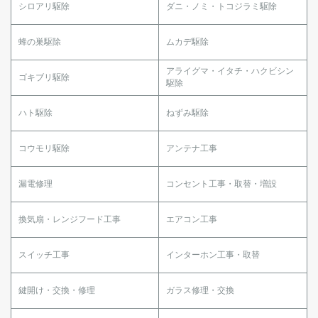
シロアリ駆除
ダニ・ノミ・トコジラミ駆除
蜂の巣駆除
ムカデ駆除
アライグマ・イタチ・ハクビシン
ゴキブリ駆除
駆除
ハト駆除
ねずみ駆除
コウモリ駆除
アンテナ工事
漏電修理
コンセント工事・取替・増設
換気扇・レンジフード工事
エアコン工事
スイッチ工事
インターホン工事・取替
鍵開け・交換・修理
ガラス修理・交換