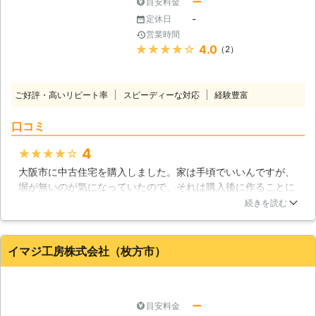
ー
目安料金
-
定休日
営業時間
★★★★★
4.0
（2）
ご好評・高いリピート率
スピーディーな対応
経験豊富
口コミ
4
★★★★★
大阪市に中古住宅を購入しました。家は手頃でいいんですが、
塀が無いのが気になっていたので、それは購入後に作ることに
していたんです。引越し後、いろいろ探して費用の面や工期な
続きを読む
ど条件が合っていたのがここでした。早く作りたかったので、
迅速な対応は本当に助かっています。高さもやや出してもらっ
たので、防犯上も満足しています。
イマジ工房株式会社（枚方市）
大阪府
大阪市淀川区
2016年12月21日
ー
目安料金