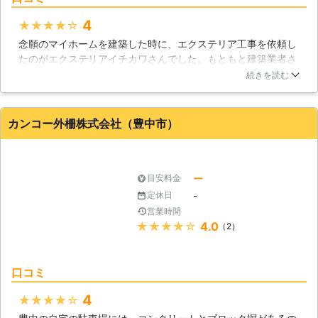
4
★★★★★
念願のマイホームを建築した時に、エクステリア工事を依頼し
たのがエクステリアイチカワさんでした。もともと建築業者さ
んに紹介して頂いた業者さんなのですが、依頼して本当に良か
続きを読む
ったと思います。非常に親切に対応して頂き、また説明もとて
も分かりやすく、私達夫婦の為に真剣に考えて頂いている事が
伝わってきました。出来上がりも完璧で本当に満足できまし
カンコー外柵株式会社（豊中市）
た。
大阪府
高槻市
2016年11月17日
ー
目安料金
-
定休日
営業時間
★★★★★
4.0
（2）
口コミ
4
★★★★★