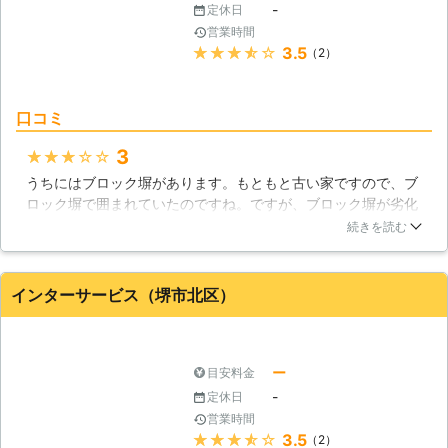
-
定休日
営業時間
★★★★★
3.5
（2）
口コミ
3
★★★★★
うちにはブロック塀があります。もともと古い家ですので、ブ
ロック塀で囲まれていたのですね。ですが、ブロック塀が劣化
してきたため、壊れる恐れがあったのです。そこで、ブロック
続きを読む
塀を直そうとしました。もちろん自分でする訳にはいきません
ので、業者に電話で頼んだところ、きれいに施工してくれまし
たので助かりました。
インターサービス（堺市北区）
大阪府
枚方市
2016年12月27日
ー
目安料金
-
定休日
営業時間
★★★★★
3.5
（2）