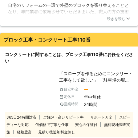
自宅のリフォームの一環で外壁のブロックを張り替えることと
ック工事やエクステリア工事でお困り
なり、専門業者に依頼させていただきまいた。職人の方の技術
でしたら一度当社までご相談くださ
力に定評があるという風に聞いたので、こちらを利用しまし
い。 【ブロック塀の利点】 住宅街で
続きを読む
た。職人の方々というと頑固なイメージがありましたが、近隣
も目にすることが多いブロック塀です
へのあいさつ回りや我々への対応などイメージとは異なり、小
が、基礎工事がしっかりとされていれ
まめに行って下さり、いい意味で想像を裏切られました。仕事
ばメンテナンスをあまり行わなくても
ブロック工事・コンクリート工事110番
も丁寧に行っていただけ、イメージ通りの出来栄えで、満足し
30年持つと言われています。耐久性
ています。
に優れたブロック塀ですが、この他に
コンクリートに関することは、ブロック工事110番にお任せくださ
も外部からの視線を遮りプライバシー
大阪府
大阪市東成区
2016年11月22日
い
を守ってくれる点もブロック塀の利点
の一つです。また、最近では化粧ブロ
「スロープを作るためにコンクリート
ックといって様々な色のブロックがあ
工事をして欲しい」 「駐車場の塀を
り、塗装を行うことも出来るためより
作りたい」 など、コンクリートやブ
ー
目安料金
住宅やニーズに細かく合わせることが
ロックに関するお悩みがありました
可能となりました。自由性が高いとい
年中無休
定休日
ら、ブロック工事110番にお任せくだ
うこともブロック塀が多く普及した理
24時間
営業時間
さい。 ブロック工事110番では以下の
由でしょう。しかし、やはり一番重要
工事のほかにもさまざまな工事に対応
なのが基礎工事です。基礎工事がしっ
365日24時間対応
ご好評・高いリピート率
サポート万全
スピー
しています。 【ブロックやコンクリ
かりと行われていない場合は、施工後
ディーな対応
低価格で丁寧な仕事
安心の保証付
無料現地調査実
ート工事の種類】 ・ブロック工事 ・
すぐにヒビが入ってしまったり、災害
コンクリート塗装 ・基礎工事 ・解体
施
経験豊富
見積り後追加料金無し
などで傾いてしまうこともあります。