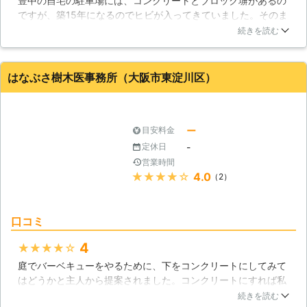
豊中の自宅の駐車場には、コンクリートとブロック塀があるの
ですが、築15年になるのでヒビが入ってきていました。そのま
までも使えるのですが、見た目が悪いので、修復してもらおう
続きを読む
と思いました。そこで、近隣の業者さんを探したところ、「カ
ンコー外柵株式会社」さんを見つけました。問い合わせてみる
と、こちらのニーズをしっかり聞いてくださり、すぐ駆けつけ
はなぶさ樹木医事務所（大阪市東淀川区）
てくださりました。作業も思ったよりも早く終わり、近隣に迷
惑を掛けずに済みました。おかげさまで、駐車場はすっかりき
れいになりました。ありがとうございました。
ー
目安料金
大阪府
豊中市
2016年12月29日
-
定休日
営業時間
★★★★★
4.0
（2）
口コミ
4
★★★★★
庭でバーベキューをやるために、下をコンクリートにしてみて
はどうかと主人から提案されました。コンクリートにすれば私
も草刈りの手間が省けるかもしれないと思ったので工事をする
続きを読む