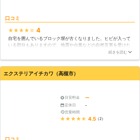
口コミ
4
★★★★★
自宅を囲んでいるブロック塀が古くなりました。ヒビが入って
いる部分もありますので、地震や台風などの自然災害を受けた
時には、ブロック塀が崩れてしまうのではないかと不安に感じ
続きを読む
ました。早めに対処した方がいいと考えましたので、インター
サービスに問い合わせてみました。すると、堺市北区の自宅に
来て、ブロック塀の見積もりを出してくれました。予算内で修
エクステリアイチカワ（高槻市）
理できるし、前よりも頑丈なブロック塀にできると分かりまし
たので、すぐにお願いしました。おかげで、真新しいブロック
塀になりましたから大満足です。
ー
目安料金
大阪府
堺市北区
2016年10月23日
-
定休日
営業時間
★★★★★
4.5
（2）
口コミ