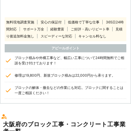
無料現地調査実施
安心の保証付
低価格で丁寧な仕事
365日24時
間対応
サポート万全
経験豊富
ご好評・高いリピート率
見積
り後追加料金無し
スピーディーな対応
キャンセル料なし
アピールポイント
ブロック積みや外構工事など、幅広い工事について24時間無料でご相
談を受け付けております！
修理は19,800円、新規ブロック積みは22,000円から承ります。
ブロックの解体・撤去などの作業にも対応。ブロックに関することは
一度ご相談ください！
大阪府のブロック工事・コンクリート工事業