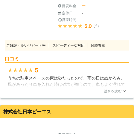
ー
目安料金
-
定休日
営業時間
★★★★★
5.0
（2）
ご好評・高いリピート率
スピーディーな対応
経験豊富
口コミ
5
★★★★★
うちの駐車スペースの床は砂だったので、雨の日はぬかるみ、
風があったり車を入れた時は砂埃が舞うので、車もよく汚れて
不便でした。こちらの業者さんに相談し、今回思い切ってコン
続きを読む
クリートを敷いてもらうことにしました。作業はわりと早く終
わり、コンクリートが乾くのを待って完成しました。床がコン
クリートになって車も汚れず、出し入れの際の車体の揺れも少
株式会社日本ピーエス
なくなり、快適です。
大阪府
寝屋川市
2018年10月11日