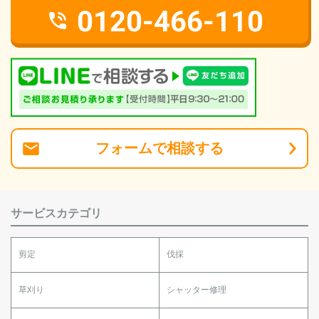
0120-466-110
フォーム
で
相談
する
サービスカテゴリ
剪定
伐採
草刈り
シャッター修理