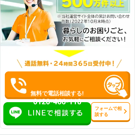
無料で電話相談する!
0120-466-110
フォーム
で
相
談
する