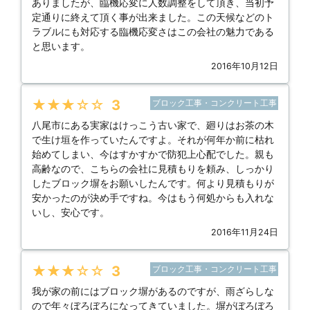
ありましたが、臨機応変に人数調整をして頂き、当初予
定通りに終えて頂く事が出来ました。この天候などのト
ラブルにも対応する臨機応変さはこの会社の魅力である
と思います。
2016年10月12日
★★★★★
3
ブロック工事・コンクリート工事
八尾市にある実家はけっこう古い家で、廻りはお茶の木
で生け垣を作っていたんですよ。それが何年か前に枯れ
始めてしまい、今はすかすかで防犯上心配でした。親も
高齢なので、こちらの会社に見積もりを頼み、しっかり
したブロック塀をお願いしたんです。何より見積もりが
安かったのが決め手ですね。今はもう何処からも入れな
いし、安心です。
2016年11月24日
★★★★★
3
ブロック工事・コンクリート工事
我が家の前にはブロック塀があるのですが、雨ざらしな
ので年々ぼろぼろになってきていました。塀がぼろぼろ