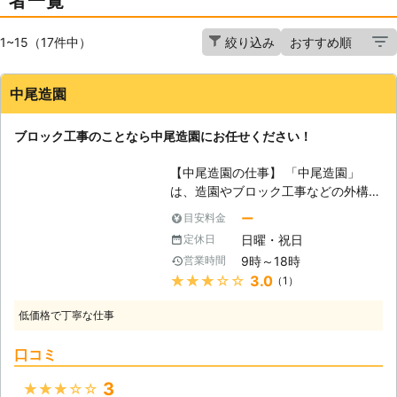
者一覧
1~15（17件中）
絞り込み
中尾造園
ブロック工事のことなら中尾造園にお任せください！
【中尾造園の仕事】 「中尾造園」
は、造園やブロック工事などの外構の
業務を行っております。外構は住宅そ
ー
目安料金
のもののイメージを左右するほど大き
日曜・祝日
定休日
な存在ですが、ブロック工事の際にど
9時～18時
営業時間
こに依頼すれば良いかわからないとい
★★★★★
3.0
（1）
う方も少なくはないでしょう。ですが
ご安心ください。当社ではお客様のイ
低価格で丁寧な仕事
メージやご予算をしっかりとお聞き
し、経験豊富な専門家が住宅、環境に
口コミ
ぴったりのブロック塀をお作りいたし
ます。打ち合わせからプランのご提案
3
★★★★★
まで綿密・丁寧に行いますので、ブロ