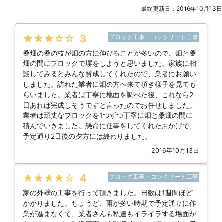
最終更新日：2016年10月13日
★★★★★
3
ブロック工事・コンクリート工事
桑畑の桑の枝が畑の方に伸びることが多いので、畑と桑
畑の間にブロックで塀をしようと思いました。家族に相
談してみるとみんな賛成してくれたので、業者にお願い
しました。訪れた業者に畑の方へ来て頂き様子を見ても
らいました。業者は丁寧に地面を調べた後、これなら2
日あれば完成しそうですと言ったのでお任せしました。
業者は頑丈なブロックを1つずつ丁寧に畑と桑畑の間に
積んでいきました。懸命に仕事をしてくれたおかげで、
予定通り2日後の夕方には終わりました。
2016年10月13日
★★★★★
4
ブロック工事・コンクリート工事
家の外壁の工事を行って頂きました。日数は1週間ほど
かかりました。ちょうど、雨が多い時期で予定通りに作
業が進まなくて、業者さんも私達もイライラする場面が