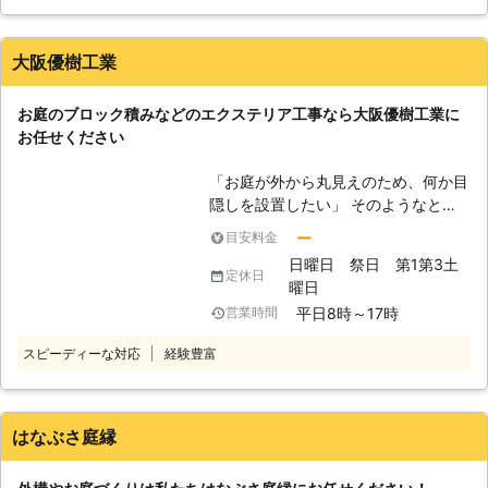
工事 ・補強工事 ・外構工事 ・ブロッ
ですが、基礎工事をしっかり行ってい
クの処分 ・コンクリート打設 など...
れば耐久性、見栄えの両方に優れる材
石垣やブロック塀、階段などの進入経
質なのは間違いないでしょう。 【当
大阪優樹工業
路までしっかりと整備いたします。
社の強み】 私たちはお客様のイメー
また、老朽化ブロック塀やボロボロに
ジを明確に実現することが出来るよう
お庭のブロック積みなどのエクステリア工事なら大阪優樹工業に
なったコンクリートの壁などありまし
に、打ち合わせから時間をかけて行い
お任せください
たら、一度ご相談ください。 放置し
ます。また、打ち合わせ後はお客様の
てしまうと地震などの揺れで倒壊した
ご要望や環境、住宅に合わせたプラン
「お庭が外から丸見えのため、何か目
り剥がれたりする可能性があります。
を作成し、現地調査後7日以内にお見
隠しを設置したい」 そのようなとき
被害が出る前にきちんと対策をおこな
積りやプランをご提案させていただい
におすすめなのが、ブロック塀。 ブ
いましょう。 ブロック工事110番では
ー
目安料金
ております。迅速・丁寧・親切な対応
ロックを積み上げることでしっかりと
ブロックの処分にも対応しておりま
日曜日 祭日 第1第3土
を心掛け工事を担当させていただきま
壁ができるため、外から家の様子が見
す。
定休日
曜日
すので、ブロック工事やエクステリア
えることもなく、防犯対策としても有
工事でお悩みでしたらご遠慮なくご相
平日8時～17時
営業時間
効です。 また、定期的なメンテナン
談ください。皆様のお問合せを心より
スなども不要ですので、管理もしやす
スピーディーな対応
経験豊富
お待ちしております！
いというメリットもあります。 「家
のプライバシーを守るために塀を作り
たい」 「安全性が気になるから古い
ブロック塀を新しく作り直してほし
はなぶさ庭縁
い」 「デザイン性を意識したブロッ
ク工事をしてほしい」 このようなご