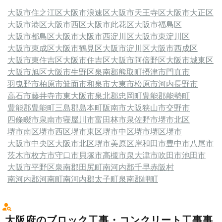
大阪市住之江区
大阪市浪速区
大阪市天王寺区
大阪市大正区
大阪市港区
大阪市西区
大阪市此花区
大阪市福島区
大阪市都島区
大阪市
大阪市西淀川区
大阪市東淀川区
大阪市東成区
大阪市鶴見区
大阪市淀川区
大阪市西成区
大阪市東住吉区
大阪市住吉区
大阪市阿倍野区
大阪市城東区
大阪市旭区
大阪市生野区
泉南郡熊取町
摂津市
門真市
羽曳野市
柏原市
箕面市
和泉市
大東市
松原市
河内長野市
高石市
藤井寺市
東大阪市
泉北郡忠岡町
豊能郡能勢町
豊能郡豊能町
三島郡島本町
阪南市
大阪狭山市
交野市
四條畷市
泉南市
寝屋川市
富田林市
泉佐野市
堺市北区
堺市南区
堺市西区
堺市東区
堺市中区
堺市堺区
堺市
大阪市中央区
大阪市北区
堺市美原区
岸和田市
豊中市
八尾市
茨木市
枚方市
守口市
貝塚市
高槻市
泉大津市
吹田市
池田市
大阪市平野区
泉南郡田尻町
南河内郡千早赤阪村
南河内郡河南町
南河内郡太子町
泉南郡岬町
大阪府のブロック工事・コンクリート工事事