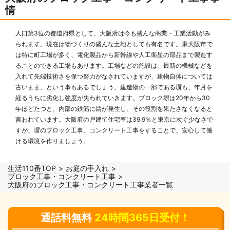
情
人口第3位の都道府県として、大阪府は今も盛んな商業・工業活動がみ
られます。現在は物づくりの盛んな土地としても有名です。東大阪市で
は特に町工場が多く、電化製品から新幹線や人工衛星の部品まで製造す
ることのできる工場もあります。工場などの施設は、最新の機械などを
入れて先端技術さを保つ努力がなされていますが、建物自体については
古いまま、という事もあるでしょう。建造物の一部である塀も、年月を
経るうちに劣化し強度が失われていきます。ブロック塀は20年から30
年ほどたつと、内部の鉄筋に錆が発生し、その役割を果たさなくなると
言われています。大阪府の戸建て住宅率は39.9％と東京に次ぐ少なさで
すが、塀のブロック工事、コンクリート工事をすることで、安心して働
ける環境を作りましょう。
生活110番TOP
お庭の手入れ
ブロック工事・コンクリート工事
大阪府のブロック工事・コンクリート工事業者一覧
通話料無料
24時間365日受付！