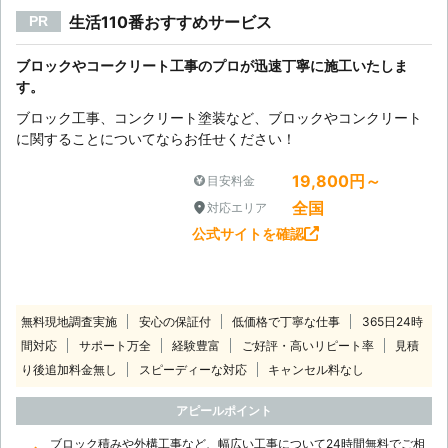
生活110番おすすめサービス
PR
ブロックやコークリート工事のプロが迅速丁寧に施工いたしま
す。
ブロック工事、コンクリート塗装など、ブロックやコンクリート
に関することについてならお任せください！
19,800円～
目安料金
全国
対応エリア
公式サイトを確認
無料現地調査実施
安心の保証付
低価格で丁寧な仕事
365日24時
間対応
サポート万全
経験豊富
ご好評・高いリピート率
見積
り後追加料金無し
スピーディーな対応
キャンセル料なし
アピールポイント
ブロック積みや外構工事など、幅広い工事について24時間無料でご相