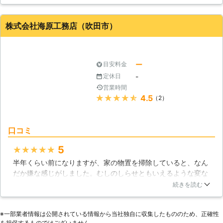
ことにしました。はなぶさ樹木医事務所さんは、工事前にきち
んと相談もしてくれますし、安心して依頼出来る業者さんでし
た。値段も事前に見積りを教えてくださるので安心でした。
株式会社海原工務店（吹田市）
大阪府
大阪市東淀川区
2016年10月29日
ー
目安料金
-
定休日
営業時間
★★★★★
4.5
（2）
口コミ
5
★★★★★
半年くらい前になりますが、家の物置を掃除していると、なん
だか嫌な感じがしました。むしのしらせともいえるような変な
感じがしました。私は、妙に気になったので、業者の方に依頼
続きを読む
して物置を調べてもらいました。すると、物置の電線が壊れ漏
電をしていました。火災や感電などの被害が出ずに済んで本当
※⼀部業者情報は公開されている情報から当社独⾃に収集したもののため、正確性
によかったです。これからは気を付けてみたいと思います。
を担保するものではございません。