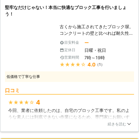
は、当店までご相談ください。 ●念
しれません。
もって施工させて頂くというスタイル
堅牢なだけじゃない！本当に快適なブロック工事を行いましょ
入りな打ち合わせによるトラブルのな
で対応させて頂きます。お見積り無料
大阪府
大阪市東淀川区
2016年10月18日
う！
い施工を提供！ 大阪優樹工業では、
でいつでもご相談をお待ちしておりま
作業前のヒアリングにも力を入れてお
す。 【庭を楽しむためにも】 ご家庭
古くから施工されてきたブロック塀。
ります。 当社はお客様としっかり向
によってお庭はそれぞれ違いますが、
コンクリートの壁と比べれば耐久性は
き合いサービスを提供し、適切なアド
共通して癒しや落ち着きを与えてくれ
低いですが、それでも耐用年数は30
バイスができる業者ですので、ご要望
ー
目安料金
る存在です。お庭にこだわりをお持ち
年にも達し、化粧ブロックを使用すれ
などがありましたら柔軟に対応しま
の方もいらっしゃるでしょう。です
日曜・祝日
定休日
ばデザイン性を向上させることも可能
す。 ブロック工事のことで何かあり
が、室内から庭以外の街並みや無機質
7時～19時
営業時間
です。防犯に防風にと多くの役割を果
ましたら、お気軽にご相談ください。
な車が見えてしまえば折角のお庭も勿
★★★★★
4.0
（1）
たすブロック塀ですが、ただ施工すれ
大阪優樹工業はブロック工事以外にも
体ないものとなってしまいます。そん
ば完璧というほど単純な物ではありま
剪定や伐採・草刈りなどの造園業にも
な時は庭全体をより美しく魅せるため
低価格で丁寧な仕事
せん。 トーラスケンセツは、外構工
対応しております。 造園やエクステ
にブロック塀を建ててみてはいかがで
事の専門会社として多くの案件に携わ
リアのことで何かありましたら、お気
しょうか？ブロック塀でクローズさせ
口コミ
ってきました。もちろん、その技術も
軽に当店までご連絡ください。
ることで、室内から開放的に庭を見通
経験も折り紙付きです。お客様と共
4
★★★★★
すことが出来ます。また、外部からの
に、本当に快適な空間を作れるように
視線も遮りプライバシーを保護してく
今回、業者に依頼したのは、自宅のブロック工事です。私のよ
共に努力させていただきます！ 【多
れるので安心して自分のお庭を楽しむ
うな素人には到底できない作業になるため、専門家にお願いす
種多様なブロック】 前述の「化粧ブ
ことが出来るでしょう。ガーデニング
ることにしたのです。年金生活の私にとっては、その費用を捻
ロック」のように、ブロックと言って
続きを読む
などを楽しむ場合はフェンスのほうが
出するのは、とても大変なことでしたが、家の見栄えがよくな
もその種類は多種多様です。まず化粧
適していることもありますが、適材適
ることを期待しての依頼になりました。作業に来てくれたの
ブロックとは、ブロックの表面に凹凸