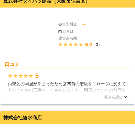
株式会社ダイハツ建設（大阪市住吉区）
いブロック塀も、使い方を誤ればデメ
コンクリート舗装を開始しました。滑りやすくて大変そうでし
リットの方が大きくなってしまいま
たが、懸命に仕事をしていたので心の中で頑張れと応援しまし
す。 間違った方向に施工が進んでし
た。
まわないよう、プロである私たちが相
ー
目安料金
大阪府
岸和田市
2018年10月11日
談に乗ります。場合によってはお客様
-
定休日
の意見に逆らうようなことがあるかも
営業時間
しれませんが、それもすべてはより良
★★★★★
5.0
（3）
い施工を実現するためなのです。是非
ブロック工事をご依頼ください。
口コミ
5
★★★★★
両親との同居が決まったため玄関前の階段をスロープに変えて
もらうための工事をしてもらいました。期日についての無理を
聞いてもらえたのが嬉しかったのと、工事中の作業員さんも気
続きを読む
さくで優しい方でしたので作業に関する質問にも答えてもらえ
ました。丁寧に作業してくださったのがわかる仕上がりで、感
謝の気持ちでいっぱいです。
株式会社笛水商店
大阪府
大阪市住吉区
2016年12月23日