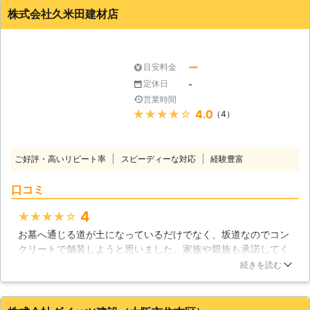
所が大切です。ブロック塀にはカラー
は、若い人と年配の人でしたが、しっかりとした作業をしてく
や色が施されたブロックのことを言い
株式会社久米田建材店
のものやガラスブロックもあり、風窓
れました。ほぼ期待通りの仕上がりになったので、お金をかけ
ます。特徴的な形の物から色鮮やかな
も開けることが出来るので住宅やお庭
た甲斐がありました。
ものまで、各メーカーによって幅広い
に合った自由なスタイルで楽しむと毎
ラインナップがあります。中にはガラ
兵庫県
川辺郡猪名川町
2016年10月26日
日の暮らしが楽しくなるのではないで
ー
目安料金
ス製のブロックも存在します。 デザ
しょうか？
イン性を向上させながら、同時にお庭
-
定休日
の通気性を維持してくれるのが透かし
営業時間
ブロックです。こちらもデザインが豊
★★★★★
4.0
（4）
富で、ブロックの隙間を通して風が流
れるため、湿気が籠るのを防いでくれ
ます。ただし、ブロック塀の耐久性の
ご好評・高いリピート率
スピーディーな対応
経験豊富
問題から、あまり多用することはでき
ません。 【本当に快適なブロック
口コミ
塀】 プライベートな空間が重視され
る現代では、家を取り囲むように、高
4
★★★★★
い塀を設置する家庭もあります。確か
お墓へ通じる道が土になっているだけでなく、坂道なのでコン
に人の視線を防げますし、防風などに
クリートで舗装しようと思いました。家族や親族も承諾してく
強い力を発揮するでしょう。しかし湿
れたので、業者に依頼することにしました。訪れた業者に現場
続きを読む
気が籠りやすいことからお家が傷みや
を見て頂くと、雨が降ると危険かもしれないですねと言ったの
すく、また空き巣などが侵入しても周
で頷きました。見積りを出してもらうと、2日あれば完成しま
囲の人は気づきません。メリットが多
すとあるので承諾しました。次の日、業者はお墓の道の下から