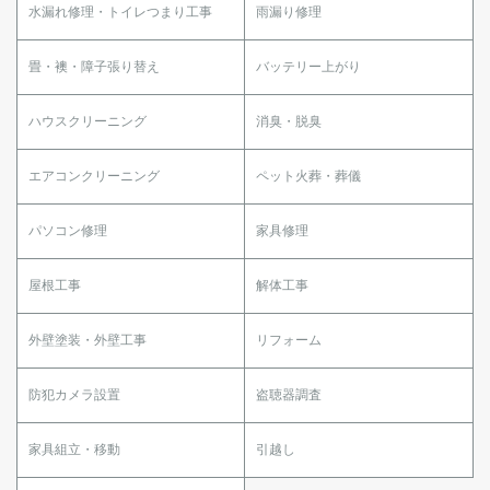
水漏れ修理・トイレつまり工事
雨漏り修理
畳・襖・障子張り替え
バッテリー上がり
ハウスクリーニング
消臭・脱臭
エアコンクリーニング
ペット火葬・葬儀
パソコン修理
家具修理
屋根工事
解体工事
外壁塗装・外壁工事
リフォーム
防犯カメラ設置
盗聴器調査
家具組立・移動
引越し