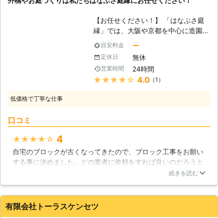
外構やお庭づくりは私たちはなぶさ庭縁にお任せください！
要望がありましたら、大阪優樹工業ま
でご連絡ください。 当社は大阪府を
【お任せください！】 「はなぶさ庭
中心に活動しておりますので、ブロッ
縁」では、大阪や京都を中心に造園や
ク塀をお考えの方に対応しています。
外構・エクステリアなどの施工を行っ
ー
目安料金
●ブロック塀工事ならDIYではく当店
ております。住宅の一部としても欠か
にお任せください！ お客様の中には
無休
定休日
せないブロック塀などの外構。他の住
ブロック工事をDIYでおこなおうとす
24時間
営業時間
宅と違ったデザインにすることでより
る方もいるかと思います。 しかし安
★★★★★
4.0
（1）
住まいを印象的に見せることが出来る
全性のためにも、ブロック工事は自分
ブロック塀は、プライバシーの保護に
でおこなわず、プロにお任せするよう
低価格で丁寧な仕事
も適しています。ですが、ブロック工
にしましょう。 エクステリア工事を
事を頼める業者がわからないとお悩み
得意とした大阪優樹工業にご依頼くだ
口コミ
になられる方もいらっしゃるでしょ
さい。 ブロック塀は道路や隣の家と
う。そんな時は一度「はなぶさ庭縁」
4
★★★★★
の境界線など、身近に設置されていま
にご相談ください。私たちはお客様の
すよね。建築基準法違反の十分な強度
自宅のブロックが古くなってきたので、ブロック工事をお願い
ご要望を素早くお聞きし、住宅の外観
がないものだと、ぶつかった衝撃や地
する事に決めました。どの業者に依頼をすれば良いのだろうと
に合った施工をさせて頂きます。ま
震の影響で倒壊してしまうおそれがあ
思い、インターネットで情報を探しました。無事に工事をして
た、造園工事も得意ですので、レンガ
続きを読む
り大変危険です。 施工不良のブロッ
くれる業者を見つける事が出来たので、依頼をしました。工事
ブロックの花壇が欲しいというご希望
ク塀による事故も記憶に新しいかと思
の際の対応が素晴らしくて、本当にお願いして良かったと思っ
にも対応させて頂きます。お客様から
います。命につながることですから、
ています。ご近所さんにも一軒一軒挨拶してくれましたし、何
直接「こんな風にしたい」という願い
有限会社トーラスケンセツ
プロにブロック工事をご依頼の際に
も言う事はありませんね。何かあった時はまたお願いするかも
をお聞きし、担当者がそのまま責任を