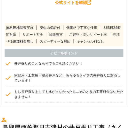
公式サイトを確認
無料現地調査実施
安心の保証付
低価格で丁寧な仕事
365日24時
間対応
サポート万全
経験豊富
ご好評・高いリピート率
見積
り後追加料金無し
スピーディーな対応
キャンセル料なし
アピールポイント
井戸掘りのことなら何でもご相談ください！
家庭用・工業用・温泉井戸など、あらゆるタイプの井戸掘りに対応し
ています！
もし井戸掘りをしても水が出なかったら…そのときの工事料金はいただ
きません！
鳥取県西伯郡日吉津村の井戸掘り工事（さく