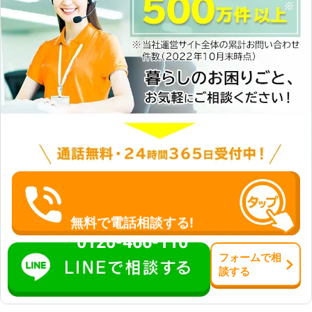
無料で電話相談する!
0120-466-110
フォーム
で
相
談
する