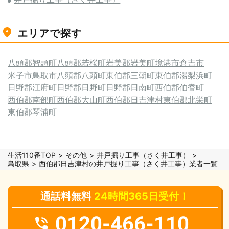
エリアで探す
八頭郡智頭町
八頭郡若桜町
岩美郡岩美町
境港市
倉吉市
米子市
鳥取市
八頭郡八頭町
東伯郡三朝町
東伯郡湯梨浜町
日野郡江府町
日野郡日野町
日野郡日南町
西伯郡伯耆町
西伯郡南部町
西伯郡大山町
西伯郡日吉津村
東伯郡北栄町
東伯郡琴浦町
生活110番TOP
その他
井戸掘り工事（さく井工事）
鳥取県
西伯郡日吉津村の井戸掘り工事（さく井工事）業者一覧
通話料無料
24時間365日受付！
0120-466-110