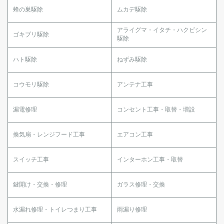
蜂の巣駆除
ムカデ駆除
アライグマ・イタチ・ハクビシン
ゴキブリ駆除
駆除
ハト駆除
ねずみ駆除
コウモリ駆除
アンテナ工事
漏電修理
コンセント工事・取替・増設
換気扇・レンジフード工事
エアコン工事
スイッチ工事
インターホン工事・取替
鍵開け・交換・修理
ガラス修理・交換
水漏れ修理・トイレつまり工事
雨漏り修理