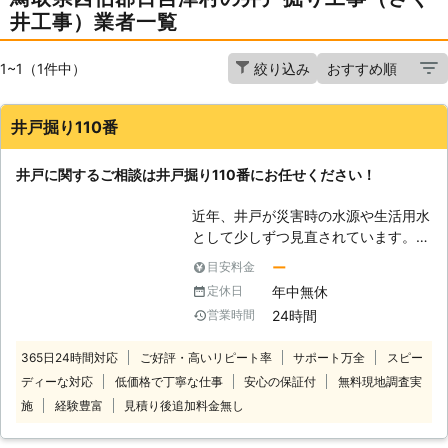
井工事）業者一覧
1~1（1件中）
絞り込み
井戸掘り110番
井戸に関するご相談は井戸掘り110番にお任せください！
近年、井戸が災害時の水源や生活用水
として少しずつ見直されています。
「井戸掘りなんてとうてい自分じゃ無
ー
目安料金
理だから代わりにお願いしたい」
年中無休
定休日
「家にある井戸を防災用にできない
24時間
営業時間
か？」など 井戸に関するご相談な
ら、井戸掘り110番にお任せくださ
365日24時間対応
ご好評・高いリピート率
サポート万全
スピー
い。 井戸掘り110番は、24時間365日
ディーな対応
低価格で丁寧な仕事
安心の保証付
無料現地調査実
いつでもコールセンターが稼働してお
りますので、お客様のご都合に応じた
施
経験豊富
見積り後追加料金無し
時間帯にご相談を承ることが可能で
す。 コールセンターのスタッフがお