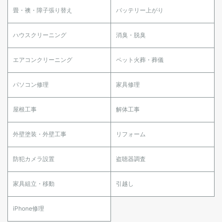
畳・襖・障子張り替え
バッテリー上がり
ハウスクリーニング
消臭・脱臭
エアコンクリーニング
ペット火葬・葬儀
パソコン修理
家具修理
屋根工事
解体工事
外壁塗装・外壁工事
リフォーム
防犯カメラ設置
盗聴器調査
家具組立・移動
引越し
iPhone修理