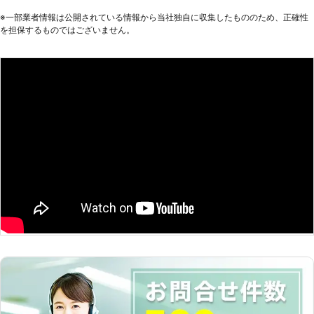
客様のご要望を詳しくお聞きします。
※⼀部業者情報は公開されている情報から当社独⾃に収集したもののため、正確性
実際の工事には井戸掘りの経験豊富な
を担保するものではございません。
加盟店スタッフがお伺い。 確実・丁
寧・迅速をモットーとしお客様のご希
望やご要望に沿って井戸掘り工事を行
います。 また、水が出なかった場
合、工事料金はいただきません。 ご
利用いただいたお客様からも井戸掘り
110番に満足のお声を多数頂戴してお
ります。 井戸掘りをご検討の際は、
井戸掘り110番にお気軽にお申し付け
ください。