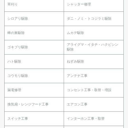
草刈り
シャッター修理
シロアリ駆除
ダニ・ノミ・トコジラミ駆除
蜂の巣駆除
ムカデ駆除
アライグマ・イタチ・ハクビシン
ゴキブリ駆除
駆除
ハト駆除
ねずみ駆除
コウモリ駆除
アンテナ工事
漏電修理
コンセント工事・取替・増設
換気扇・レンジフード工事
エアコン工事
スイッチ工事
インターホン工事・取替