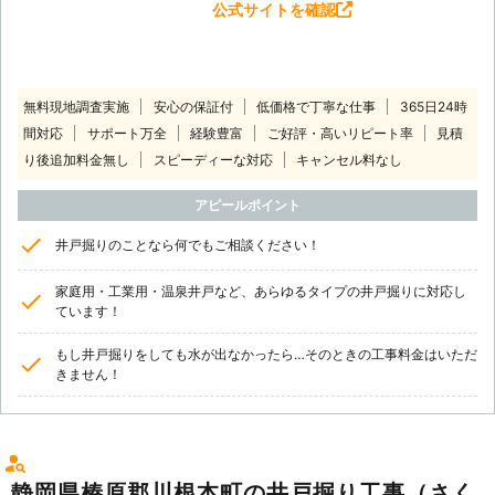
公式サイトを確認
無料現地調査実施
安心の保証付
低価格で丁寧な仕事
365日24時
間対応
サポート万全
経験豊富
ご好評・高いリピート率
見積
り後追加料金無し
スピーディーな対応
キャンセル料なし
アピールポイント
井戸掘りのことなら何でもご相談ください！
家庭用・工業用・温泉井戸など、あらゆるタイプの井戸掘りに対応し
ています！
もし井戸掘りをしても水が出なかったら…そのときの工事料金はいただ
きません！
静岡県榛原郡川根本町の井戸掘り工事（さく