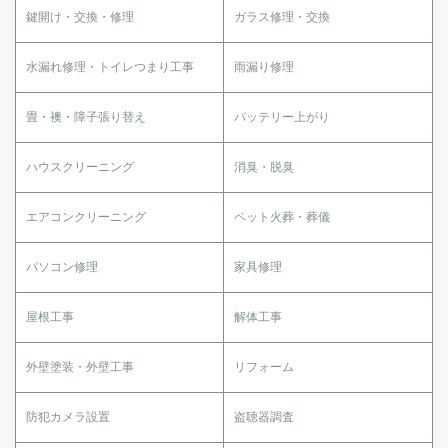
鍵開け・交換・修理
ガラス修理・交換
水漏れ修理・トイレつまり工事
雨漏り修理
畳・襖・障子張り替え
バッテリー上がり
ハウスクリーニング
消臭・脱臭
エアコンクリーニング
ペット火葬・葬儀
パソコン修理
家具修理
屋根工事
解体工事
外壁塗装・外壁工事
リフォーム
防犯カメラ設置
盗聴器調査