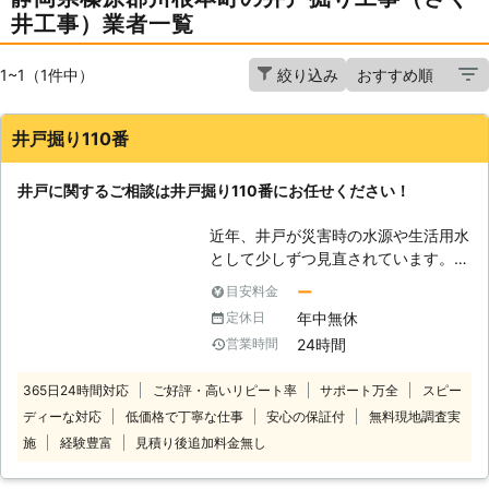
井工事）業者一覧
1~1（1件中）
絞り込み
井戸掘り110番
井戸に関するご相談は井戸掘り110番にお任せください！
近年、井戸が災害時の水源や生活用水
として少しずつ見直されています。
「井戸掘りなんてとうてい自分じゃ無
ー
目安料金
理だから代わりにお願いしたい」
年中無休
定休日
「家にある井戸を防災用にできない
24時間
営業時間
か？」など 井戸に関するご相談な
ら、井戸掘り110番にお任せくださ
365日24時間対応
ご好評・高いリピート率
サポート万全
スピー
い。 井戸掘り110番は、24時間365日
ディーな対応
低価格で丁寧な仕事
安心の保証付
無料現地調査実
いつでもコールセンターが稼働してお
りますので、お客様のご都合に応じた
施
経験豊富
見積り後追加料金無し
時間帯にご相談を承ることが可能で
す。 コールセンターのスタッフがお