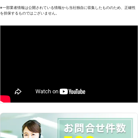
客様のご要望を詳しくお聞きします。
※⼀部業者情報は公開されている情報から当社独⾃に収集したもののため、正確性
実際の工事には井戸掘りの経験豊富な
を担保するものではございません。
加盟店スタッフがお伺い。 確実・丁
寧・迅速をモットーとしお客様のご希
望やご要望に沿って井戸掘り工事を行
います。 また、水が出なかった場
合、工事料金はいただきません。 ご
利用いただいたお客様からも井戸掘り
110番に満足のお声を多数頂戴してお
ります。 井戸掘りをご検討の際は、
井戸掘り110番にお気軽にお申し付け
ください。