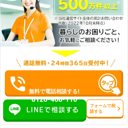
無料で電話相談する!
0120-466-110
フォーム
で
相
談
する