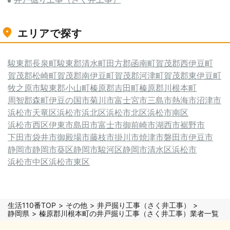
エリアで探す
駿東郡長泉町
駿東郡清水町
田方郡函南町
賀茂郡西伊豆町
賀茂郡松崎町
賀茂郡南伊豆町
賀茂郡河津町
賀茂郡東伊豆町
牧之原市
駿東郡小山町
榛原郡吉田町
榛原郡川根本町
周智郡森町
伊豆の国市
菊川市
富士宮市
三島市
熱海市
沼津市
浜松市天竜区
浜松市浜北区
浜松市北区
浜松市南区
浜松市西区
伊東市
島田市
富士市
御前崎市
湖西市
裾野市
下田市
袋井市
御殿場市
藤枝市
掛川市
焼津市
磐田市
伊豆市
静岡市
静岡市葵区
静岡市駿河区
静岡市清水区
浜松市
浜松市中区
浜松市東区
生活110番TOP
その他
井戸掘り工事（さく井工事）
静岡県
榛原郡川根本町の井戸掘り工事（さく井工事）業者一覧