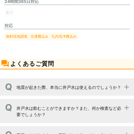
24時間365日対応
あり
対応
無料現地調査
交通費込み
孔内洗浄費込み
よくあるご質問
地震が起きた際、本当に井戸水は使えるのでしょうか？
地震によって、井戸本体に破損や不具合が生じていなけれ
井戸水は飲むことができますか？また、何か検査など必
ば使えます。しかし、電動ポンプの場合には、停電時に使
要でしょうか？
用できなくなりますので、ご注意ください。また、水道よ
りも地震に強いと言われていますが、定期的にメンテナン
スをして状態を把握しておくことをおすすめいたします。
一般のご家庭において個人で使用する分には、水質検査は