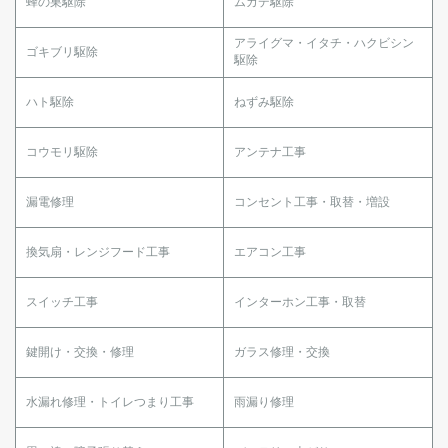
蜂の巣駆除
ムカデ駆除
アライグマ・イタチ・ハクビシン
ゴキブリ駆除
駆除
ハト駆除
ねずみ駆除
コウモリ駆除
アンテナ工事
漏電修理
コンセント工事・取替・増設
換気扇・レンジフード工事
エアコン工事
スイッチ工事
インターホン工事・取替
鍵開け・交換・修理
ガラス修理・交換
水漏れ修理・トイレつまり工事
雨漏り修理