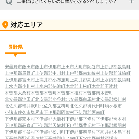
工事にはどれくらいの日数がかかるのでしょうか？
義務づけられておりませんが、安心して飲むためにも水質
検査を行ってください。検査結果を元に、水質に合わせて
水質改質装置を設置すれば飲み水として使用できます。
大体2日から5日程度ではありますが、1週間かかる場合も
対応エリア
ございます。どれくらいの深さを掘るのか、井戸の面積な
どによって工事日数は異なりますので、調査後にお見積
り・工事方法と合わせてご説明させていただきます。
長野県
安曇野市
飯田市
飯山市
伊那市
上田市
大町市
岡谷市
上伊那郡飯島町
上伊那郡辰野町
上伊那郡中川村
上伊那郡南箕輪村
上伊那郡箕輪町
上伊那郡宮田村
上高井郡小布施町
上高井郡高山村
上水内郡飯綱町
上水内郡小川村
上水内郡信濃町
木曽郡上松町
木曽郡王滝村
木曽郡大桑村
木曽郡木曽町
木曽郡木祖村
木曽郡南木曽町
北安曇郡池田町
北安曇郡小谷村
北安曇郡白馬村
北安曇郡松川村
北佐久郡軽井沢町
北佐久郡立科町
北佐久郡御代田町
駒ヶ根市
小諸市
佐久市
塩尻市
下伊那郡阿智村
下伊那郡阿南町
下伊那郡売木村
下伊那郡大鹿村
下伊那郡下條村
下伊那郡喬木村
下伊那郡高森町
下伊那郡天龍村
下伊那郡豊丘村
下伊那郡根羽村
下伊那郡平谷村
下伊那郡松川町
下伊那郡泰阜村
下高井郡木島平村
下高井郡野沢温泉村
下高井郡山ノ内町
下水内郡栄村
須坂市