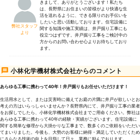
きまして、ありがとうございます！私たち
は、長野県にお住まいの皆様がより快適な生
活を送れるように、できる限りのお手伝いを
したいと思い活動しております。住宅設備に
弊社スタッフ
関する知識や施工実績は、井戸掘り工事にも
より
役立つはずです。井戸掘り工事をご検討中の
方からのお問い合わせ心よりお待ちしており
ます。
小林化学機材株式会社からのコメント
あらゆる工事に携わって40年！井戸掘りもお任せいただけます！
生活用水として、または災害時に備えてお庭の片隅に井戸が欲しいとお
考えの方はいらっしゃいませんか？長野県内にて、井戸掘り工事の業者
をお探しでしたら、小林化学機材株式会社までご用命ください。弊社は
あらゆる工事に携わって40年の経験・実績がございます。住宅設備に
関する簡単な修理から大掛かりな工事まで、数多くのご依頼をいただい
てまいりました。今後も、大勢のお客様に納得・満足していただくため
にさらなる技術の向上を目指して日々、業務に励んでおります。