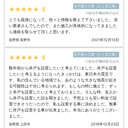
井戸掘り工事（さく井工事）
★★★★★
5
小林化学機材株式会社
とても親身になって、色々と情報を教えて下さいました。 良
い業者さんでしたので、また施工が具体的になってきました
ら連絡を取らせて頂くと思います。
長野県 長野市
2021年12月13日
井戸掘り工事（さく井工事）
★★★★★
5
小林化学機材株式会社
数年前から井戸を設置したいと考えていました。井戸を設置
したいと考えるようになったきっかけは、東日本大震災で
す。私の住んでいる地域でも、あのような大きな地震が起き
る可能性は十分に考えられます。もしもの時に備えて、ずっ
と井戸を設置したいと考えておりました。そんな時、友人か
ら井戸を設置した話を聞きました。予想よりも安い料金で設
置できそうだったので、私も設置する事に決めました。無事
に井戸を設置する事が出来ました。本当にありがとうござい
ました。
長野県 上田市
2016年12月23日