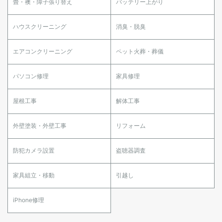
畳・襖・障子張り替え
バッテリー上がり
ハウスクリーニング
消臭・脱臭
エアコンクリーニング
ペット火葬・葬儀
パソコン修理
家具修理
屋根工事
解体工事
外壁塗装・外壁工事
リフォーム
防犯カメラ設置
盗聴器調査
家具組立・移動
引越し
iPhone修理