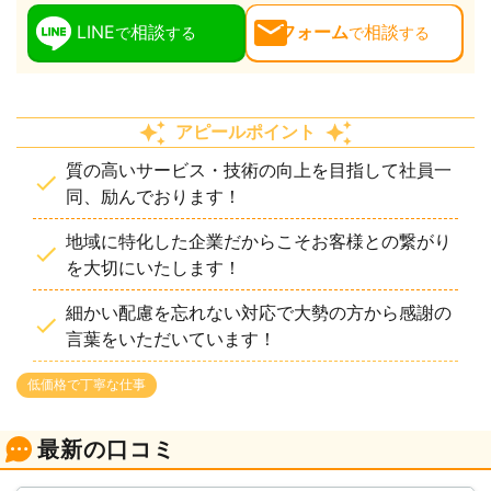
LINE
相談
フォーム
相談
で
する
で
する
アピールポイント
質の高いサービス・技術の向上を目指して社員一
同、励んでおります！
地域に特化した企業だからこそお客様との繋がり
を大切にいたします！
細かい配慮を忘れない対応で大勢の方から感謝の
言葉をいただいています！
低価格で丁寧な仕事
最新の口コミ